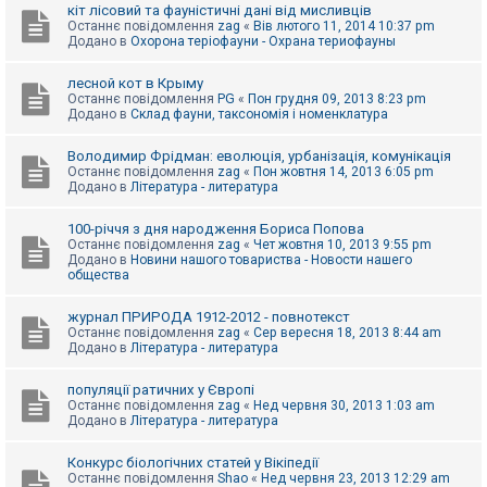
е
кіт лісовий та фауністичні дані від мисливців
з
Останнє повідомлення
zag
«
Вів лютого 11, 2014 10:37 pm
в
Додано в
Охорона теріофауни - Охрана териофауны
і
д
п
лесной кот в Крыму
о
Останнє повідомлення
PG
«
Пон грудня 09, 2013 8:23 pm
в
Додано в
Склад фауни, таксономія і номенклатура
і
д
е
Володимир Фрідман: еволюція, урбанізація, комунікація
й
Останнє повідомлення
zag
«
Пон жовтня 14, 2013 6:05 pm
Додано в
Література - литература
А
100-річчя з дня народження Бориса Попова
к
Останнє повідомлення
zag
«
Чет жовтня 10, 2013 9:55 pm
т
Додано в
Новини нашого товариства - Новости нашего
и
общества
в
н
журнал ПРИРОДА 1912-2012 - повнотекст
і
Останнє повідомлення
zag
«
Сер вересня 18, 2013 8:44 am
т
Додано в
Література - литература
е
м
и
популяції ратичних у Європі
Останнє повідомлення
zag
«
Нед червня 30, 2013 1:03 am
Додано в
Література - литература
П
о
Конкурс біологічних статей у Вікіпедії
ш
Останнє повідомлення
Shao
«
Нед червня 23, 2013 12:29 am
у