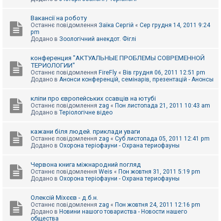
Вакансії на роботу
Останнє повідомлення
Заїка Сергій
«
Сер грудня 14, 2011 9:24
pm
Додано в
Зоологічний анекдот. Фіглі
конференция "АКТУАЛЬНЫЕ ПРОБЛЕМЫ СОВРЕМЕННОЙ
ТЕРИОЛОГИИ"
Останнє повідомлення
FireFly
«
Вів грудня 06, 2011 12:51 pm
Додано в
Анонси конференцій, семінарів, презентацій - Анонсы
кліпи про європейських ссавців на ютубі
Останнє повідомлення
zag
«
Пон листопада 21, 2011 10:43 am
Додано в
Теріологічне відео
кажани біля людей. приклади уваги
Останнє повідомлення
zag
«
Суб листопада 05, 2011 12:41 pm
Додано в
Охорона теріофауни - Охрана териофауны
Червона книга міжнародний погляд
Останнє повідомлення
Weis
«
Пон жовтня 31, 2011 5:19 pm
Додано в
Охорона теріофауни - Охрана териофауны
Олексій Міхєєв - д.б.н.
Останнє повідомлення
zag
«
Пон жовтня 24, 2011 12:16 pm
Додано в
Новини нашого товариства - Новости нашего
общества