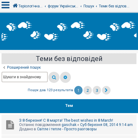
Теріологічна школа
форум Українського теріологічного товариства
Пошук
Теми без відповідей
В
х
і
д
Теми без відповідей
Р
е
Розширений пошук
є
с
т
р
а
1
2
3
Пошук дав 123 результатів
ц
і
я
Тем
Т
З 8 березня! С 8 марта! The best wishes in 8 March!
е
Останнє повідомлення
gaschak
«
Суб березня 08, 2014 9:14 am
м
Додано в
Світле і тепле - Просто разговоры
и
б