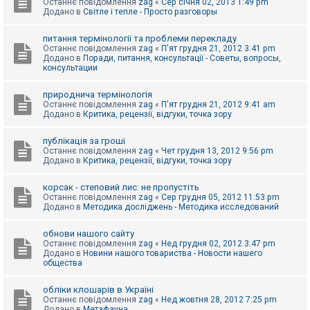
Останнє повідомлення
zag
«
Сер січня 02, 2013 1:49 pm
Додано в
Світле і тепле - Просто разговоры
питання термінології та проблеми перекладу
Останнє повідомлення
zag
«
П'ят грудня 21, 2012 3:41 pm
Додано в
Поради, питання, консультації - Советы, вопросы,
консультации
природнича термінологія
Останнє повідомлення
zag
«
П'ят грудня 21, 2012 9:41 am
Додано в
Критика, рецензії, відгуки, точка зору
публікація за гроші
Останнє повідомлення
zag
«
Чет грудня 13, 2012 9:56 pm
Додано в
Критика, рецензії, відгуки, точка зору
корсак - степовий лис: не пропустіть
Останнє повідомлення
zag
«
Сер грудня 05, 2012 11:53 pm
Додано в
Методика досліджень - Методика исследований
обнови нашого сайту
Останнє повідомлення
zag
«
Нед грудня 02, 2012 3:47 pm
Додано в
Новини нашого товариства - Новости нашего
общества
обліки клошарів в Україні
Останнє повідомлення
zag
«
Нед жовтня 28, 2012 7:25 pm
Додано в
Метафауна