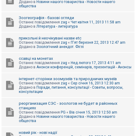
Додано в
Новини нашого товариства - Новости нашего
к
общества
Зоогеографія - базові огляди
Д
Останнє повідомлення
zag
«
Чет квітня 11, 2013 11:58 am
о
Додано в
Література - литература
п
о
м
прикольні й неочікувані назви etc
о
Останнє повідомлення
zag
«
П'ят березня 22, 2013 12:47 am
г
Додано в
Зоологічний анекдот. Фіглі
а
ссавці на монетах
Останнє повідомлення
zag
«
Нед лютого 17, 2013 4:11 am
Додано в
Анонси конференцій, семінарів, презентацій - Анонсы
інтернет-сторінки зоомузеїв та природничих музеїв
Останнє повідомлення
zag
«
Сер січня 16, 2013 12:30 am
Додано в
Поради, питання, консультації - Советы, вопросы,
консультации
реорганизация СЭС - зоологов не будет в районных
станциях
Останнє повідомлення
PG
«
Вів січня 15, 2013 12:50 am
Додано в
Новини нашого товариства - Новости нашего
общества
новий рік - нові надії