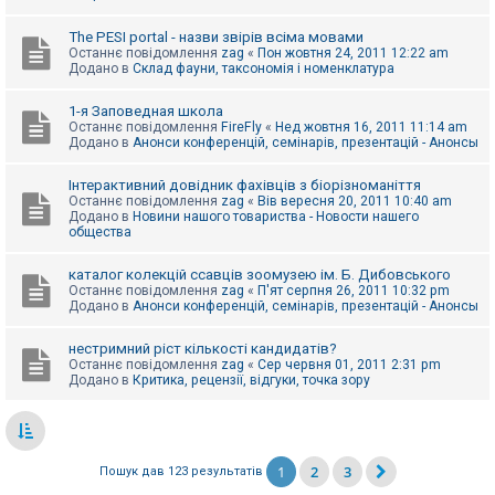
The PESI portal - назви звірів всіма мовами
Останнє повідомлення
zag
«
Пон жовтня 24, 2011 12:22 am
Додано в
Склад фауни, таксономія і номенклатура
1-я Заповедная школа
Останнє повідомлення
FireFly
«
Нед жовтня 16, 2011 11:14 am
Додано в
Анонси конференцій, семінарів, презентацій - Анонсы
Інтерактивний довідник фахівців з біорізноманіття
Останнє повідомлення
zag
«
Вів вересня 20, 2011 10:40 am
Додано в
Новини нашого товариства - Новости нашего
общества
каталог колекцій ссавців зоомузею ім. Б. Дибовського
Останнє повідомлення
zag
«
П'ят серпня 26, 2011 10:32 pm
Додано в
Анонси конференцій, семінарів, презентацій - Анонсы
нестримний ріст кількості кандидатів?
Останнє повідомлення
zag
«
Сер червня 01, 2011 2:31 pm
Додано в
Критика, рецензії, відгуки, точка зору
1
2
3
Пошук дав 123 результатів