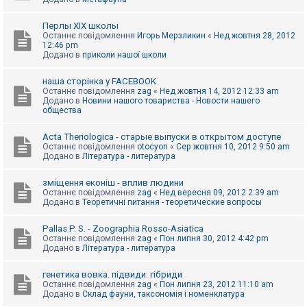
Перлы ХІХ школы
Останнє повідомлення
Игорь Мерзликин
«
Нед жовтня 28, 2012
12:46 pm
Додано в
приколи нашої школи
наша сторінка у FACEBOOK
Останнє повідомлення
zag
«
Нед жовтня 14, 2012 12:33 am
Додано в
Новини нашого товариства - Новости нашего
общества
Acta Theriologica - старые выпуски в открытом доступе
Останнє повідомлення
otocyon
«
Сер жовтня 10, 2012 9:50 am
Додано в
Література - литература
зміщення еконіш - вплив людини
Останнє повідомлення
zag
«
Нед вересня 09, 2012 2:39 am
Додано в
Теоретичні питання - теоретические вопросы
Pallas P. S. - Zoographia Rosso-Asiatica
Останнє повідомлення
zag
«
Пон липня 30, 2012 4:42 pm
Додано в
Література - литература
генетика вовка. підвиди. гібриди
Останнє повідомлення
zag
«
Пон липня 23, 2012 11:10 am
Додано в
Склад фауни, таксономія і номенклатура