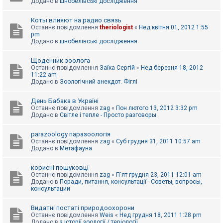
Додано в
шнобелівські дослідження
Коты влияют на радио связь
Останнє повідомлення
theriologist
«
Нед квітня 01, 2012 1:55
pm
Додано в
шнобелівські дослідження
Щоденник зоолога
Останнє повідомлення
Заїка Сергій
«
Нед березня 18, 2012
11:22 am
Додано в
Зоологічний анекдот. Фіглі
День Бабака в Україні
Останнє повідомлення
zag
«
Пон лютого 13, 2012 3:32 pm
Додано в
Світле і тепле - Просто разговоры
parazoology паразоологія
Останнє повідомлення
zag
«
Суб грудня 31, 2011 10:57 am
Додано в
Метафауна
корисні пошуковці
Останнє повідомлення
zag
«
П'ят грудня 23, 2011 12:01 am
Додано в
Поради, питання, консультації - Советы, вопросы,
консультации
Видатні постаті природоохорони
Останнє повідомлення
Weis
«
Нед грудня 18, 2011 1:28 pm
Додано в
з історії зоології / теріології