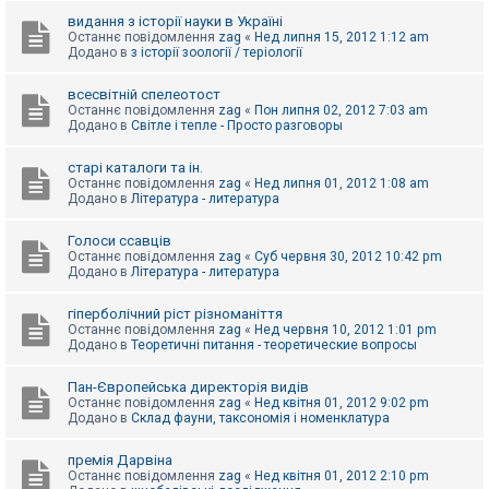
видання з історії науки в Україні
Останнє повідомлення
zag
«
Нед липня 15, 2012 1:12 am
Додано в
з історії зоології / теріології
всесвітній спелеотост
Останнє повідомлення
zag
«
Пон липня 02, 2012 7:03 am
Додано в
Світле і тепле - Просто разговоры
старі каталоги та ін.
Останнє повідомлення
zag
«
Нед липня 01, 2012 1:08 am
Додано в
Література - литература
Голоси ссавців
Останнє повідомлення
zag
«
Суб червня 30, 2012 10:42 pm
Додано в
Література - литература
гіперболічний ріст різноманіття
Останнє повідомлення
zag
«
Нед червня 10, 2012 1:01 pm
Додано в
Теоретичні питання - теоретические вопросы
Пан-Європейська директорія видів
Останнє повідомлення
zag
«
Нед квітня 01, 2012 9:02 pm
Додано в
Склад фауни, таксономія і номенклатура
премія Дарвіна
Останнє повідомлення
zag
«
Нед квітня 01, 2012 2:10 pm