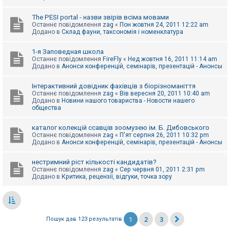
The PESI portal - назви звірів всіма мовами
Останнє повідомлення
zag
«
Пон жовтня 24, 2011 12:22 am
Додано в
Склад фауни, таксономія і номенклатура
1-я Заповедная школа
Останнє повідомлення
FireFly
«
Нед жовтня 16, 2011 11:14 am
Додано в
Анонси конференцій, семінарів, презентацій - Анонсы
Інтерактивний довідник фахівців з біорізноманіття
Останнє повідомлення
zag
«
Вів вересня 20, 2011 10:40 am
Додано в
Новини нашого товариства - Новости нашего
общества
каталог колекцій ссавців зоомузею ім. Б. Дибовського
Останнє повідомлення
zag
«
П'ят серпня 26, 2011 10:32 pm
Додано в
Анонси конференцій, семінарів, презентацій - Анонсы
нестримний ріст кількості кандидатів?
Останнє повідомлення
zag
«
Сер червня 01, 2011 2:31 pm
Додано в
Критика, рецензії, відгуки, точка зору
1
2
3
Пошук дав 123 результатів