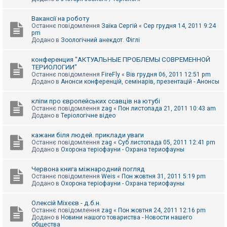
Вакансії на роботу
Останнє повідомлення
Заїка Сергій
«
Сер грудня 14, 2011 9:24
pm
Додано в
Зоологічний анекдот. Фіглі
конференция "АКТУАЛЬНЫЕ ПРОБЛЕМЫ СОВРЕМЕННОЙ
ТЕРИОЛОГИИ"
Останнє повідомлення
FireFly
«
Вів грудня 06, 2011 12:51 pm
Додано в
Анонси конференцій, семінарів, презентацій - Анонсы
кліпи про європейських ссавців на ютубі
Останнє повідомлення
zag
«
Пон листопада 21, 2011 10:43 am
Додано в
Теріологічне відео
кажани біля людей. приклади уваги
Останнє повідомлення
zag
«
Суб листопада 05, 2011 12:41 pm
Додано в
Охорона теріофауни - Охрана териофауны
Червона книга міжнародний погляд
Останнє повідомлення
Weis
«
Пон жовтня 31, 2011 5:19 pm
Додано в
Охорона теріофауни - Охрана териофауны
Олексій Міхєєв - д.б.н.
Останнє повідомлення
zag
«
Пон жовтня 24, 2011 12:16 pm
Додано в
Новини нашого товариства - Новости нашего
общества