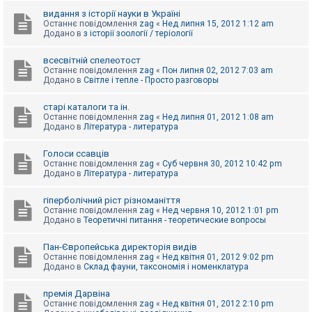
видання з історії науки в Україні
Останнє повідомлення
zag
«
Нед липня 15, 2012 1:12 am
Додано в
з історії зоології / теріології
всесвітній спелеотост
Останнє повідомлення
zag
«
Пон липня 02, 2012 7:03 am
Додано в
Світле і тепле - Просто разговоры
старі каталоги та ін.
Останнє повідомлення
zag
«
Нед липня 01, 2012 1:08 am
Додано в
Література - литература
Голоси ссавців
Останнє повідомлення
zag
«
Суб червня 30, 2012 10:42 pm
Додано в
Література - литература
гіперболічний ріст різноманіття
Останнє повідомлення
zag
«
Нед червня 10, 2012 1:01 pm
Додано в
Теоретичні питання - теоретические вопросы
Пан-Європейська директорія видів
Останнє повідомлення
zag
«
Нед квітня 01, 2012 9:02 pm
Додано в
Склад фауни, таксономія і номенклатура
премія Дарвіна
Останнє повідомлення
zag
«
Нед квітня 01, 2012 2:10 pm