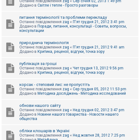
Останнє повідомлення
zag
«
Сер січня 02, 2013 1:49 pm
Додано в
Світле і тепле - Просто разговоры
питання термінології та проблеми перекладу
Останнє повідомлення
zag
«
П'ят грудня 21, 2012 3:41 pm
Додано в
Поради, питання, консультації - Советы, вопросы,
консультации
природнича термінологія
Останнє повідомлення
zag
«
П'ят грудня 21, 2012 9:41 am
Додано в
Критика, рецензії, відгуки, точка зору
публікація за гроші
Останнє повідомлення
zag
«
Чет грудня 13, 2012 9:56 pm
Додано в
Критика, рецензії, відгуки, точка зору
корсак - степовий лис: не пропустіть
Останнє повідомлення
zag
«
Сер грудня 05, 2012 11:53 pm
Додано в
Методика досліджень - Методика исследований
обнови нашого сайту
Останнє повідомлення
zag
«
Нед грудня 02, 2012 3:47 pm
Додано в
Новини нашого товариства - Новости нашего
общества
обліки клошарів в Україні
Останнє повідомлення
zag
«
Нед жовтня 28, 2012 7:25 pm
Додано в
Метафауна