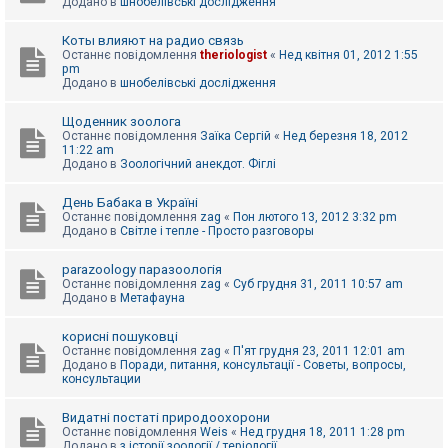
Додано в
шнобелівські дослідження
Коты влияют на радио связь
Останнє повідомлення
theriologist
«
Нед квітня 01, 2012 1:55
pm
Додано в
шнобелівські дослідження
Щоденник зоолога
Останнє повідомлення
Заїка Сергій
«
Нед березня 18, 2012
11:22 am
Додано в
Зоологічний анекдот. Фіглі
День Бабака в Україні
Останнє повідомлення
zag
«
Пон лютого 13, 2012 3:32 pm
Додано в
Світле і тепле - Просто разговоры
parazoology паразоологія
Останнє повідомлення
zag
«
Суб грудня 31, 2011 10:57 am
Додано в
Метафауна
корисні пошуковці
Останнє повідомлення
zag
«
П'ят грудня 23, 2011 12:01 am
Додано в
Поради, питання, консультації - Советы, вопросы,
консультации
Видатні постаті природоохорони
Останнє повідомлення
Weis
«
Нед грудня 18, 2011 1:28 pm
Додано в
з історії зоології / теріології