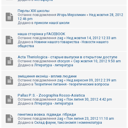
Перлы ХІХ школы
Останнє повідомлення
Игорь Мерзликин
«
Нед жовтня 28, 2012
12:46 pm
Додано в
приколи нашої школи
наша сторінка у FACEBOOK
Останнє повідомлення
zag
«
Нед жовтня 14, 2012 12:33 am
Додано в
Новини нашого товариства - Новости нашего
общества
Acta Theriologica - старые выпуски в открытом доступе
Останнє повідомлення
otocyon
«
Сер жовтня 10, 2012 9:50 am
Додано в
Література - литература
зміщення еконіш - вплив людини
Останнє повідомлення
zag
«
Нед вересня 09, 2012 2:39 am
Додано в
Теоретичні питання - теоретические вопросы
Pallas P. S. - Zoographia Rosso-Asiatica
Останнє повідомлення
zag
«
Пон липня 30, 2012 4:42 pm
Додано в
Література - литература
генетика вовка. підвиди. гібриди
Останнє повідомлення
zag
«
Пон липня 23, 2012 11:10 am
Додано в
Склад фауни, таксономія і номенклатура