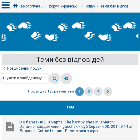
Теріологічна школа
форум Українського теріологічного товариства
Пошук
Теми без відповідей
В
х
і
д
Теми без відповідей
Р
е
Розширений пошук
є
с
т
р
а
1
2
3
Пошук дав 123 результатів
ц
і
я
Тем
Т
З 8 березня! С 8 марта! The best wishes in 8 March!
е
Останнє повідомлення
gaschak
«
Суб березня 08, 2014 9:14 am
м
Додано в
Світле і тепле - Просто разговоры
и
б