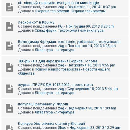
е
кіт лісовий та фауністичні дані від мисливців
з
Останнє повідомлення
zag
«
Вів лютого 11, 2014 10:37 pm
в
Додано в
Охорона теріофауни - Охрана териофауны
і
д
п
лесной кот в Крыму
о
Останнє повідомлення
PG
«
Пон грудня 09, 2013 8:23 pm
в
Додано в
Склад фауни, таксономія і номенклатура
і
д
е
Володимир Фрідман: еволюція, урбанізація, комунікація
й
Останнє повідомлення
zag
«
Пон жовтня 14, 2013 6:05 pm
Додано в
Література - литература
А
100-річчя з дня народження Бориса Попова
к
Останнє повідомлення
zag
«
Чет жовтня 10, 2013 9:55 pm
т
Додано в
Новини нашого товариства - Новости нашего
и
общества
в
н
журнал ПРИРОДА 1912-2012 - повнотекст
і
Останнє повідомлення
zag
«
Сер вересня 18, 2013 8:44 am
т
Додано в
Література - литература
е
м
и
популяції ратичних у Європі
Останнє повідомлення
zag
«
Нед червня 30, 2013 1:03 am
Додано в
Література - литература
П
о
Конкурс біологічних статей у Вікіпедії
ш
Останнє повідомлення
Shao
«
Нед червня 23, 2013 12:29 am
у