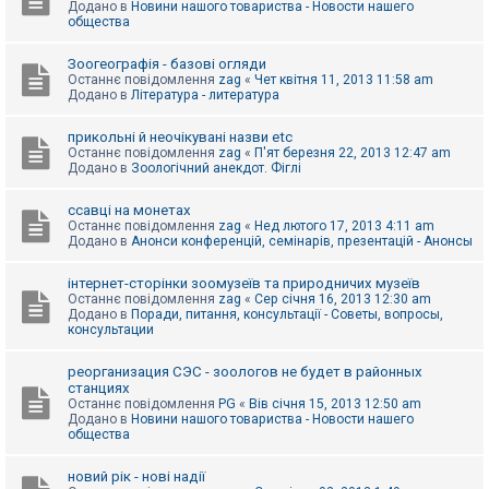
Додано в
Новини нашого товариства - Новости нашего
к
общества
Зоогеографія - базові огляди
Д
Останнє повідомлення
zag
«
Чет квітня 11, 2013 11:58 am
о
Додано в
Література - литература
п
о
м
прикольні й неочікувані назви etc
о
Останнє повідомлення
zag
«
П'ят березня 22, 2013 12:47 am
г
Додано в
Зоологічний анекдот. Фіглі
а
ссавці на монетах
Останнє повідомлення
zag
«
Нед лютого 17, 2013 4:11 am
Додано в
Анонси конференцій, семінарів, презентацій - Анонсы
інтернет-сторінки зоомузеїв та природничих музеїв
Останнє повідомлення
zag
«
Сер січня 16, 2013 12:30 am
Додано в
Поради, питання, консультації - Советы, вопросы,
консультации
реорганизация СЭС - зоологов не будет в районных
станциях
Останнє повідомлення
PG
«
Вів січня 15, 2013 12:50 am
Додано в
Новини нашого товариства - Новости нашего
общества
новий рік - нові надії