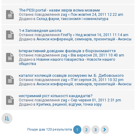
The PESI portal - назви звірів всіма мовами
Останнє повідомлення
zag
«
Пон жовтня 24, 2011 12:22 am
Додано в
Склад фауни, таксономія і номенклатура
1-я Заповедная школа
Останнє повідомлення
FireFly
«
Нед жовтня 16, 2011 11:14 am
Додано в
Анонси конференцій, семінарів, презентацій - Анонсы
Інтерактивний довідник фахівців з біорізноманіття
Останнє повідомлення
zag
«
Вів вересня 20, 2011 10:40 am
Додано в
Новини нашого товариства - Новости нашего
общества
каталог колекцій ссавців зоомузею ім. Б. Дибовського
Останнє повідомлення
zag
«
П'ят серпня 26, 2011 10:32 pm
Додано в
Анонси конференцій, семінарів, презентацій - Анонсы
нестримний ріст кількості кандидатів?
Останнє повідомлення
zag
«
Сер червня 01, 2011 2:31 pm
Додано в
Критика, рецензії, відгуки, точка зору
1
2
3
Пошук дав 123 результатів