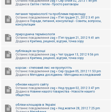
Останнє повідомлення
zag
«
Сер січня 02, 2013 1:49 pm
Додано в
Світле і тепле - Просто разговоры
питання термінології та проблеми перекладу
Останнє повідомлення
zag
«
П'ят грудня 21, 2012 3:41 pm
Додано в
Поради, питання, консультації - Советы, вопросы,
консультации
природнича термінологія
Останнє повідомлення
zag
«
П'ят грудня 21, 2012 9:41 am
Додано в
Критика, рецензії, відгуки, точка зору
публікація за гроші
Останнє повідомлення
zag
«
Чет грудня 13, 2012 9:56 pm
Додано в
Критика, рецензії, відгуки, точка зору
корсак - степовий лис: не пропустіть
Останнє повідомлення
zag
«
Сер грудня 05, 2012 11:53 pm
Додано в
Методика досліджень - Методика исследований
обнови нашого сайту
Останнє повідомлення
zag
«
Нед грудня 02, 2012 3:47 pm
Додано в
Новини нашого товариства - Новости нашего
общества
обліки клошарів в Україні
Останнє повідомлення
zag
«
Нед жовтня 28, 2012 7:25 pm
Додано в
Метафауна