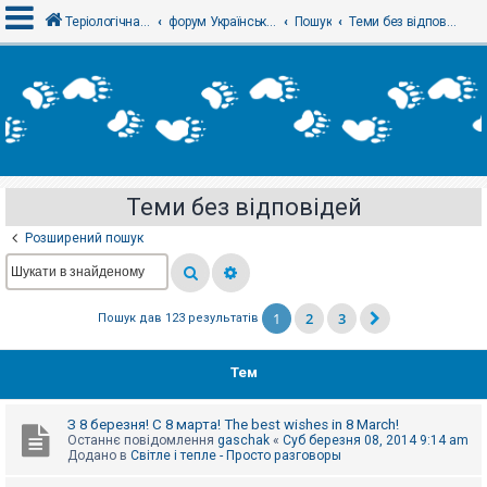
Теріологічна школа
форум Українського теріологічного товариства
Пошук
Теми без відповідей
В
х
і
д
Теми без відповідей
Р
е
Розширений пошук
є
с
т
р
а
1
2
3
Пошук дав 123 результатів
ц
і
я
Тем
Т
З 8 березня! С 8 марта! The best wishes in 8 March!
е
Останнє повідомлення
gaschak
«
Суб березня 08, 2014 9:14 am
м
Додано в
Світле і тепле - Просто разговоры
и
б