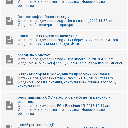
Додано в
Новини нашого товариства - Новости нашего
к
общества
Зоогеографія - базові огляди
Д
Останнє повідомлення
zag
«
Чет квітня 11, 2013 11:58 am
о
Додано в
Література - литература
п
о
м
прикольні й неочікувані назви etc
о
Останнє повідомлення
zag
«
П'ят березня 22, 2013 12:47 am
г
Додано в
Зоологічний анекдот. Фіглі
а
ссавці на монетах
Останнє повідомлення
zag
«
Нед лютого 17, 2013 4:11 am
Додано в
Анонси конференцій, семінарів, презентацій - Анонсы
інтернет-сторінки зоомузеїв та природничих музеїв
Останнє повідомлення
zag
«
Сер січня 16, 2013 12:30 am
Додано в
Поради, питання, консультації - Советы, вопросы,
консультации
реорганизация СЭС - зоологов не будет в районных
станциях
Останнє повідомлення
PG
«
Вів січня 15, 2013 12:50 am
Додано в
Новини нашого товариства - Новости нашего
общества
новий рік - нові надії