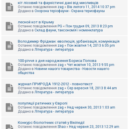
е
кіт лісовий та фауністичні дані від мисливців
з
Останнє повідомлення
zag
«
Вів лютого 11, 2014 10:37 pm
в
Додано в
Охорона теріофауни - Охрана териофауны
і
д
п
лесной кот в Крыму
о
Останнє повідомлення
PG
«
Пон грудня 09, 2013 8:23 pm
в
Додано в
Склад фауни, таксономія і номенклатура
і
д
е
Володимир Фрідман: еволюція, урбанізація, комунікація
й
Останнє повідомлення
zag
«
Пон жовтня 14, 2013 6:05 pm
Додано в
Література - литература
А
100-річчя з дня народження Бориса Попова
к
Останнє повідомлення
zag
«
Чет жовтня 10, 2013 9:55 pm
т
Додано в
Новини нашого товариства - Новости нашего
и
общества
в
н
журнал ПРИРОДА 1912-2012 - повнотекст
і
Останнє повідомлення
zag
«
Сер вересня 18, 2013 8:44 am
т
Додано в
Література - литература
е
м
и
популяції ратичних у Європі
Останнє повідомлення
zag
«
Нед червня 30, 2013 1:03 am
Додано в
Література - литература
П
о
Конкурс біологічних статей у Вікіпедії
ш
Останнє повідомлення
Shao
«
Нед червня 23, 2013 12:29 am
у