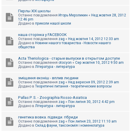
Перлы ХІХ школы
Останнє повідомлення
Игорь Мерзликин
«
Нед жовтня 28, 2012
12:46 pm
Додано в
приколи нашої школи
наша сторінка у FACEBOOK
Останнє повідомлення
zag
«
Нед жовтня 14, 2012 12:33 am
Додано в
Новини нашого товариства - Новости нашего
общества
Acta Theriologica - старые выпуски в открытом доступе
Останнє повідомлення
otocyon
«
Сер жовтня 10, 2012 9:50 am
Додано в
Література - литература
зміщення еконіш - вплив людини
Останнє повідомлення
zag
«
Нед вересня 09, 2012 2:39 am
Додано в
Теоретичні питання - теоретические вопросы
Pallas P. S. - Zoographia Rosso-Asiatica
Останнє повідомлення
zag
«
Пон липня 30, 2012 4:42 pm
Додано в
Література - литература
генетика вовка. підвиди. гібриди
Останнє повідомлення
zag
«
Пон липня 23, 2012 11:10 am
Додано в
Склад фауни, таксономія і номенклатура