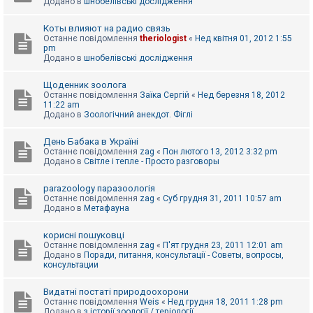
Додано в
шнобелівські дослідження
Коты влияют на радио связь
Останнє повідомлення
theriologist
«
Нед квітня 01, 2012 1:55
pm
Додано в
шнобелівські дослідження
Щоденник зоолога
Останнє повідомлення
Заїка Сергій
«
Нед березня 18, 2012
11:22 am
Додано в
Зоологічний анекдот. Фіглі
День Бабака в Україні
Останнє повідомлення
zag
«
Пон лютого 13, 2012 3:32 pm
Додано в
Світле і тепле - Просто разговоры
parazoology паразоологія
Останнє повідомлення
zag
«
Суб грудня 31, 2011 10:57 am
Додано в
Метафауна
корисні пошуковці
Останнє повідомлення
zag
«
П'ят грудня 23, 2011 12:01 am
Додано в
Поради, питання, консультації - Советы, вопросы,
консультации
Видатні постаті природоохорони
Останнє повідомлення
Weis
«
Нед грудня 18, 2011 1:28 pm
Додано в
з історії зоології / теріології