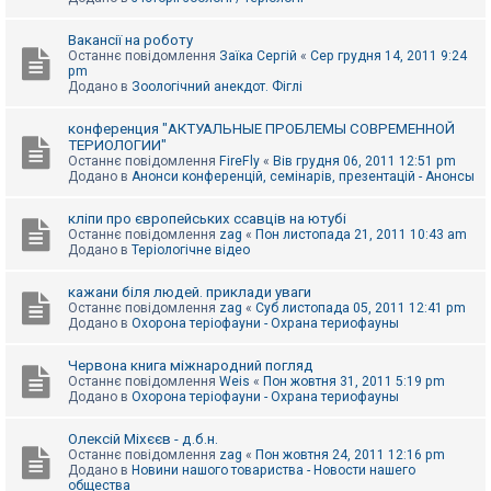
Вакансії на роботу
Останнє повідомлення
Заїка Сергій
«
Сер грудня 14, 2011 9:24
pm
Додано в
Зоологічний анекдот. Фіглі
конференция "АКТУАЛЬНЫЕ ПРОБЛЕМЫ СОВРЕМЕННОЙ
ТЕРИОЛОГИИ"
Останнє повідомлення
FireFly
«
Вів грудня 06, 2011 12:51 pm
Додано в
Анонси конференцій, семінарів, презентацій - Анонсы
кліпи про європейських ссавців на ютубі
Останнє повідомлення
zag
«
Пон листопада 21, 2011 10:43 am
Додано в
Теріологічне відео
кажани біля людей. приклади уваги
Останнє повідомлення
zag
«
Суб листопада 05, 2011 12:41 pm
Додано в
Охорона теріофауни - Охрана териофауны
Червона книга міжнародний погляд
Останнє повідомлення
Weis
«
Пон жовтня 31, 2011 5:19 pm
Додано в
Охорона теріофауни - Охрана териофауны
Олексій Міхєєв - д.б.н.
Останнє повідомлення
zag
«
Пон жовтня 24, 2011 12:16 pm
Додано в
Новини нашого товариства - Новости нашего
общества