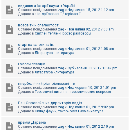
видання з історії науки в Україні
Останнє повідомлення
zag
«
Нед липня 15, 2012 1:12 am
Додано в
з історії зоології / теріології
всесвітній спелеотост
Останнє повідомлення
zag
«
Пон липня 02, 2012 7:03 am
Додано в
Світле і тепле - Просто разговоры
старі каталоги та ін.
Останнє повідомлення
zag
«
Нед липня 01, 2012 1:08 am
Додано в
Література - литература
Голоси ссавців
Останнє повідомлення
zag
«
Суб червня 30, 2012 10:42 pm
Додано в
Література - литература
гіперболічний ріст різноманіття
Останнє повідомлення
zag
«
Нед червня 10, 2012 1:01 pm
Додано в
Теоретичні питання - теоретические вопросы
Пан-Європейська директорія видів
Останнє повідомлення
zag
«
Нед квітня 01, 2012 9:02 pm
Додано в
Склад фауни, таксономія і номенклатура
премія Дарвіна
Останнє повідомлення
zag
«
Нед квітня 01, 2012 2:10 pm