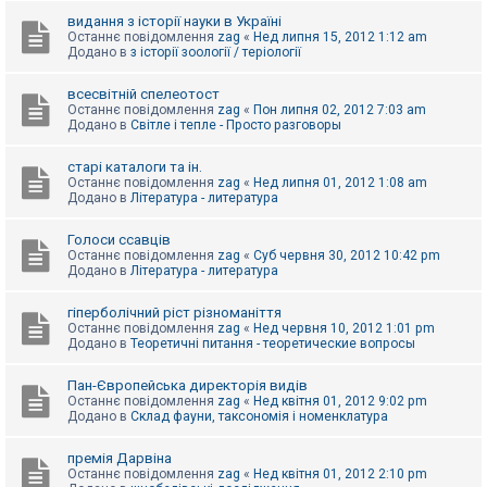
видання з історії науки в Україні
Останнє повідомлення
zag
«
Нед липня 15, 2012 1:12 am
Додано в
з історії зоології / теріології
всесвітній спелеотост
Останнє повідомлення
zag
«
Пон липня 02, 2012 7:03 am
Додано в
Світле і тепле - Просто разговоры
старі каталоги та ін.
Останнє повідомлення
zag
«
Нед липня 01, 2012 1:08 am
Додано в
Література - литература
Голоси ссавців
Останнє повідомлення
zag
«
Суб червня 30, 2012 10:42 pm
Додано в
Література - литература
гіперболічний ріст різноманіття
Останнє повідомлення
zag
«
Нед червня 10, 2012 1:01 pm
Додано в
Теоретичні питання - теоретические вопросы
Пан-Європейська директорія видів
Останнє повідомлення
zag
«
Нед квітня 01, 2012 9:02 pm
Додано в
Склад фауни, таксономія і номенклатура
премія Дарвіна
Останнє повідомлення
zag
«
Нед квітня 01, 2012 2:10 pm