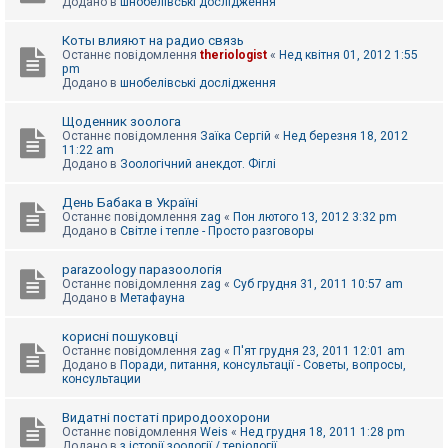
Додано в
шнобелівські дослідження
Коты влияют на радио связь
Останнє повідомлення
theriologist
«
Нед квітня 01, 2012 1:55
pm
Додано в
шнобелівські дослідження
Щоденник зоолога
Останнє повідомлення
Заїка Сергій
«
Нед березня 18, 2012
11:22 am
Додано в
Зоологічний анекдот. Фіглі
День Бабака в Україні
Останнє повідомлення
zag
«
Пон лютого 13, 2012 3:32 pm
Додано в
Світле і тепле - Просто разговоры
parazoology паразоологія
Останнє повідомлення
zag
«
Суб грудня 31, 2011 10:57 am
Додано в
Метафауна
корисні пошуковці
Останнє повідомлення
zag
«
П'ят грудня 23, 2011 12:01 am
Додано в
Поради, питання, консультації - Советы, вопросы,
консультации
Видатні постаті природоохорони
Останнє повідомлення
Weis
«
Нед грудня 18, 2011 1:28 pm
Додано в
з історії зоології / теріології