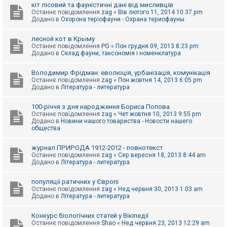
е
кіт лісовий та фауністичні дані від мисливців
з
Останнє повідомлення
zag
«
Вів лютого 11, 2014 10:37 pm
в
Додано в
Охорона теріофауни - Охрана териофауны
і
д
п
лесной кот в Крыму
о
Останнє повідомлення
PG
«
Пон грудня 09, 2013 8:23 pm
в
Додано в
Склад фауни, таксономія і номенклатура
і
д
е
Володимир Фрідман: еволюція, урбанізація, комунікація
й
Останнє повідомлення
zag
«
Пон жовтня 14, 2013 6:05 pm
Додано в
Література - литература
А
100-річчя з дня народження Бориса Попова
к
Останнє повідомлення
zag
«
Чет жовтня 10, 2013 9:55 pm
т
Додано в
Новини нашого товариства - Новости нашего
и
общества
в
н
журнал ПРИРОДА 1912-2012 - повнотекст
і
Останнє повідомлення
zag
«
Сер вересня 18, 2013 8:44 am
т
Додано в
Література - литература
е
м
и
популяції ратичних у Європі
Останнє повідомлення
zag
«
Нед червня 30, 2013 1:03 am
Додано в
Література - литература
П
о
Конкурс біологічних статей у Вікіпедії
ш
Останнє повідомлення
Shao
«
Нед червня 23, 2013 12:29 am
у