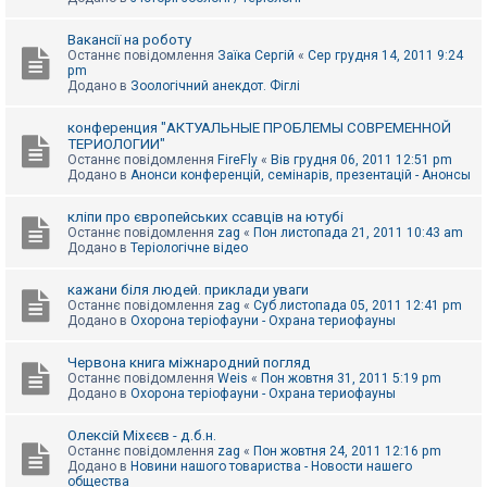
Вакансії на роботу
Останнє повідомлення
Заїка Сергій
«
Сер грудня 14, 2011 9:24
pm
Додано в
Зоологічний анекдот. Фіглі
конференция "АКТУАЛЬНЫЕ ПРОБЛЕМЫ СОВРЕМЕННОЙ
ТЕРИОЛОГИИ"
Останнє повідомлення
FireFly
«
Вів грудня 06, 2011 12:51 pm
Додано в
Анонси конференцій, семінарів, презентацій - Анонсы
кліпи про європейських ссавців на ютубі
Останнє повідомлення
zag
«
Пон листопада 21, 2011 10:43 am
Додано в
Теріологічне відео
кажани біля людей. приклади уваги
Останнє повідомлення
zag
«
Суб листопада 05, 2011 12:41 pm
Додано в
Охорона теріофауни - Охрана териофауны
Червона книга міжнародний погляд
Останнє повідомлення
Weis
«
Пон жовтня 31, 2011 5:19 pm
Додано в
Охорона теріофауни - Охрана териофауны
Олексій Міхєєв - д.б.н.
Останнє повідомлення
zag
«
Пон жовтня 24, 2011 12:16 pm
Додано в
Новини нашого товариства - Новости нашего
общества