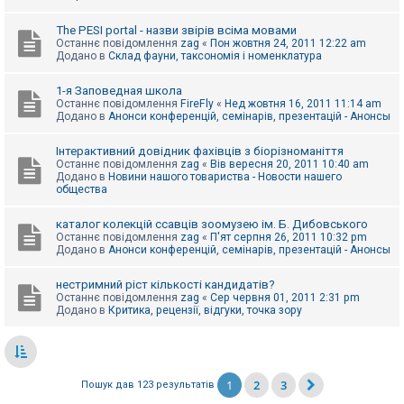
The PESI portal - назви звірів всіма мовами
Останнє повідомлення
zag
«
Пон жовтня 24, 2011 12:22 am
Додано в
Склад фауни, таксономія і номенклатура
1-я Заповедная школа
Останнє повідомлення
FireFly
«
Нед жовтня 16, 2011 11:14 am
Додано в
Анонси конференцій, семінарів, презентацій - Анонсы
Інтерактивний довідник фахівців з біорізноманіття
Останнє повідомлення
zag
«
Вів вересня 20, 2011 10:40 am
Додано в
Новини нашого товариства - Новости нашего
общества
каталог колекцій ссавців зоомузею ім. Б. Дибовського
Останнє повідомлення
zag
«
П'ят серпня 26, 2011 10:32 pm
Додано в
Анонси конференцій, семінарів, презентацій - Анонсы
нестримний ріст кількості кандидатів?
Останнє повідомлення
zag
«
Сер червня 01, 2011 2:31 pm
Додано в
Критика, рецензії, відгуки, точка зору
1
2
3
Пошук дав 123 результатів