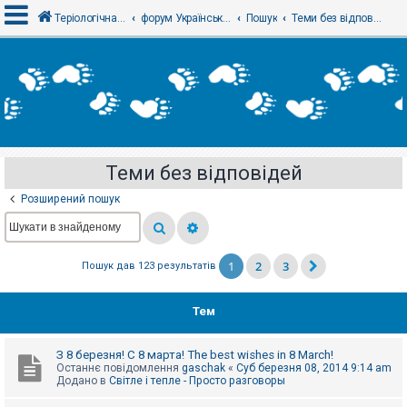
Теріологічна школа
форум Українського теріологічного товариства
Пошук
Теми без відповідей
В
х
і
д
Теми без відповідей
Р
е
Розширений пошук
є
с
т
р
а
1
2
3
Пошук дав 123 результатів
ц
і
я
Тем
Т
З 8 березня! С 8 марта! The best wishes in 8 March!
е
Останнє повідомлення
gaschak
«
Суб березня 08, 2014 9:14 am
м
Додано в
Світле і тепле - Просто разговоры
и
б