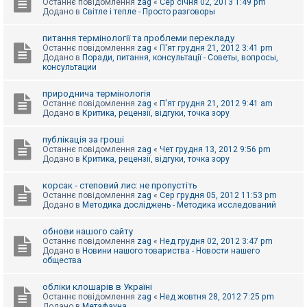
Останнє повідомлення
zag
«
Сер січня 02, 2013 1:49 pm
Додано в
Світле і тепле - Просто разговоры
питання термінології та проблеми перекладу
Останнє повідомлення
zag
«
П'ят грудня 21, 2012 3:41 pm
Додано в
Поради, питання, консультації - Советы, вопросы,
консультации
природнича термінологія
Останнє повідомлення
zag
«
П'ят грудня 21, 2012 9:41 am
Додано в
Критика, рецензії, відгуки, точка зору
публікація за гроші
Останнє повідомлення
zag
«
Чет грудня 13, 2012 9:56 pm
Додано в
Критика, рецензії, відгуки, точка зору
корсак - степовий лис: не пропустіть
Останнє повідомлення
zag
«
Сер грудня 05, 2012 11:53 pm
Додано в
Методика досліджень - Методика исследований
обнови нашого сайту
Останнє повідомлення
zag
«
Нед грудня 02, 2012 3:47 pm
Додано в
Новини нашого товариства - Новости нашего
общества
обліки клошарів в Україні
Останнє повідомлення
zag
«
Нед жовтня 28, 2012 7:25 pm
Додано в
Метафауна