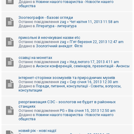
Додано в
Новини нашого товариства - Новости нашего
к
общества
Зоогеографія - базові огляди
Д
Останнє повідомлення
zag
«
Чет квітня 11, 2013 11:58 am
о
Додано в
Література - литература
п
о
м
прикольні й неочікувані назви etc
о
Останнє повідомлення
zag
«
П'ят березня 22, 2013 12:47 am
г
Додано в
Зоологічний анекдот. Фіглі
а
ссавці на монетах
Останнє повідомлення
zag
«
Нед лютого 17, 2013 4:11 am
Додано в
Анонси конференцій, семінарів, презентацій - Анонсы
інтернет-сторінки зоомузеїв та природничих музеїв
Останнє повідомлення
zag
«
Сер січня 16, 2013 12:30 am
Додано в
Поради, питання, консультації - Советы, вопросы,
консультации
реорганизация СЭС - зоологов не будет в районных
станциях
Останнє повідомлення
PG
«
Вів січня 15, 2013 12:50 am
Додано в
Новини нашого товариства - Новости нашего
общества
новий рік - нові надії