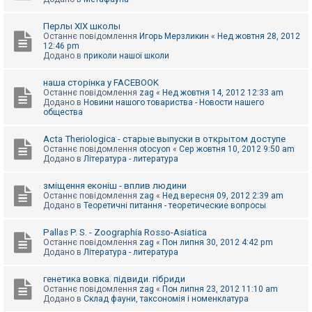
Перлы ХІХ школы
Останнє повідомлення
Игорь Мерзликин
«
Нед жовтня 28, 2012
12:46 pm
Додано в
приколи нашої школи
наша сторінка у FACEBOOK
Останнє повідомлення
zag
«
Нед жовтня 14, 2012 12:33 am
Додано в
Новини нашого товариства - Новости нашего
общества
Acta Theriologica - старые выпуски в открытом доступе
Останнє повідомлення
otocyon
«
Сер жовтня 10, 2012 9:50 am
Додано в
Література - литература
зміщення еконіш - вплив людини
Останнє повідомлення
zag
«
Нед вересня 09, 2012 2:39 am
Додано в
Теоретичні питання - теоретические вопросы
Pallas P. S. - Zoographia Rosso-Asiatica
Останнє повідомлення
zag
«
Пон липня 30, 2012 4:42 pm
Додано в
Література - литература
генетика вовка. підвиди. гібриди
Останнє повідомлення
zag
«
Пон липня 23, 2012 11:10 am
Додано в
Склад фауни, таксономія і номенклатура