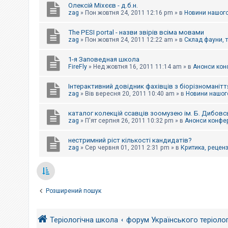
Олексій Міхєєв - д.б.н.
zag
»
Пон жовтня 24, 2011 12:16 pm
» в
Новини нашого
The PESI portal - назви звірів всіма мовами
zag
»
Пон жовтня 24, 2011 12:22 am
» в
Склад фауни, 
1-я Заповедная школа
FireFly
»
Нед жовтня 16, 2011 11:14 am
» в
Анонси конф
Інтерактивний довідник фахівців з біорізноманітт
zag
»
Вів вересня 20, 2011 10:40 am
» в
Новини нашого
каталог колекцій ссавців зоомузею ім. Б. Дибовс
zag
»
П'ят серпня 26, 2011 10:32 pm
» в
Анонси конфер
нестримний ріст кількості кандидатів?
zag
»
Сер червня 01, 2011 2:31 pm
» в
Критика, рецензі
Розширений пошук
Теріологічна школа
форум Українського теріоло