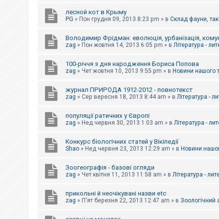
е
з
лесной кот в Крыму
в
PG
»
Пон грудня 09, 2013 8:23 pm
» в
Склад фауни, так
і
д
п
Володимир Фрідман: еволюція, урбанізація, комун
о
zag
»
Пон жовтня 14, 2013 6:05 pm
» в
Література - ли
в
і
д
100-річчя з дня народження Бориса Попова
е
zag
»
Чет жовтня 10, 2013 9:55 pm
» в
Новини нашого 
й
журнал ПРИРОДА 1912-2012 - повнотекст
zag
»
Сер вересня 18, 2013 8:44 am
» в
Література - л
А
к
популяції ратичних у Європі
т
и
zag
»
Нед червня 30, 2013 1:03 am
» в
Література - ли
в
н
Конкурс біологічних статей у Вікіпедії
і
Shao
»
Нед червня 23, 2013 12:29 am
» в
Новини нашог
т
е
м
Зоогеографія - базові огляди
и
zag
»
Чет квітня 11, 2013 11:58 am
» в
Література - лит
прикольні й неочікувані назви etc
П
zag
»
П'ят березня 22, 2013 12:47 am
» в
Зоологічний а
о
ш
у