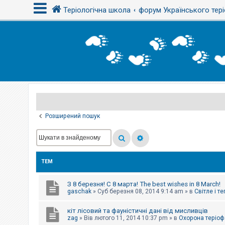
Теріологічна школа
форум Українського тері
В
х
і
д
Р
е
є
Розширений пошук
с
т
р
а
ц
і
ТЕМ
я
З 8 березня! С 8 марта! The best wishes in 8 March!
Т
gaschak
»
Суб березня 08, 2014 9:14 am
» в
Світле і т
е
м
кіт лісовий та фауністичні дані від мисливців
и
б
zag
»
Вів лютого 11, 2014 10:37 pm
» в
Охорона теріоф