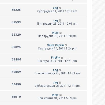
zag
65225
Суб грудня 31, 2011 10:57 am
zag
59593
П'ят грудня 23, 2011 12:01 am
Weis
62320
Нед грудня 18, 2011 1:28 pm
Заїка Сергій
59825
Сер грудня 14, 2011 9:24 pm
FireFly
63484
Вів грудня 06, 2011 12:51 pm
zag
60869
Пон листопада 21, 2011 10:43 am
zag
64490
Суб листопада 05, 2011 12:41 pm
Weis
65510
Пон жовтня 31, 2011 5:19 pm