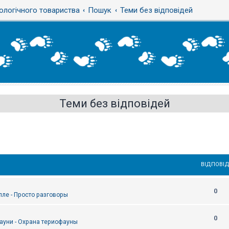
ологічного товариства
Пошук
Теми без відповідей
Теми без відповідей
ВІДПОВІД
0
епле - Просто разговоры
0
ауни - Охрана териофауны