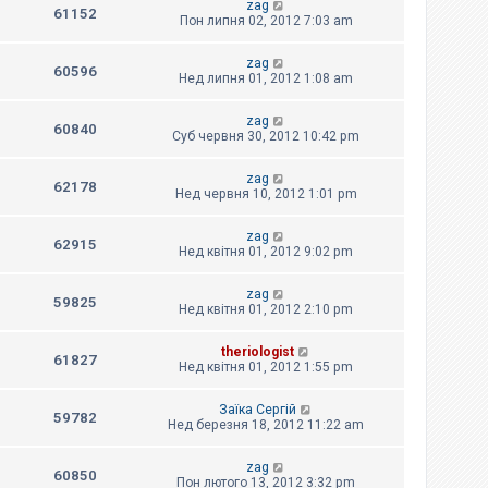
zag
61152
Пон липня 02, 2012 7:03 am
zag
60596
Нед липня 01, 2012 1:08 am
zag
60840
Суб червня 30, 2012 10:42 pm
zag
62178
Нед червня 10, 2012 1:01 pm
zag
62915
Нед квітня 01, 2012 9:02 pm
zag
59825
Нед квітня 01, 2012 2:10 pm
theriologist
61827
Нед квітня 01, 2012 1:55 pm
Заїка Сергій
59782
Нед березня 18, 2012 11:22 am
zag
60850
Пон лютого 13, 2012 3:32 pm