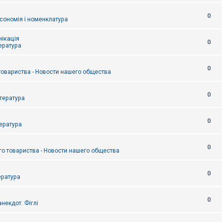
0
сономія і номенклатура
ікація
0
тература
0
товариства - Новости нашего общества
0
итература
0
тература
0
о товариства - Новости нашего общества
0
ература
0
некдот. Фіглі