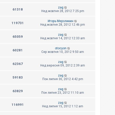
zag
61318
Нед жовтня 28, 2012 7:25 pm
Игорь Мерзликин
119731
Нед жовтня 28, 2012 12:46 pm
zag
65059
Нед жовтня 14, 2012 12:33 am
otocyon
60281
Сер жовтня 10, 2012 9:50 am
zag
62367
Нед вересня 09, 2012 2:39 am
zag
59183
Пон липня 30, 2012 4:42 pm
zag
63829
Пон липня 23, 2012 11:10 am
zag
116991
Нед липня 15, 2012 1:12 am