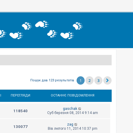
1
2
3
Пошук дав 123 результатів
І
ПЕРЕГЛЯДИ
ОСТАННЄ ПОВІДОМЛЕННЯ
gaschak
118540
Суб березня 08, 2014 9:14 am
zag
130077
Вів лютого 11, 2014 10:37 pm