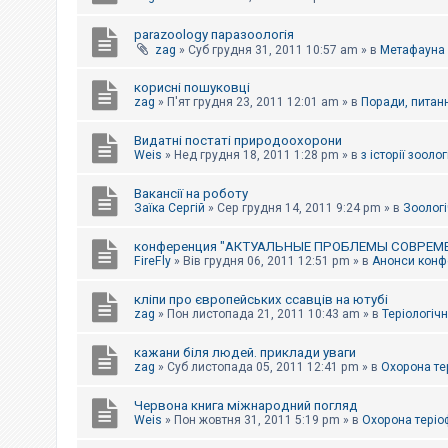
parazoology паразоологія
zag
»
Суб грудня 31, 2011 10:57 am
» в
Метафауна
корисні пошуковці
zag
»
П'ят грудня 23, 2011 12:01 am
» в
Поради, питанн
Видатні постаті природоохорони
Weis
»
Нед грудня 18, 2011 1:28 pm
» в
з історії зоологі
Вакансії на роботу
Заїка Сергій
»
Сер грудня 14, 2011 9:24 pm
» в
Зоологі
конференция "АКТУАЛЬНЫЕ ПРОБЛЕМЫ СОВРЕМ
FireFly
»
Вів грудня 06, 2011 12:51 pm
» в
Анонси конфе
кліпи про європейських ссавців на ютубі
zag
»
Пон листопада 21, 2011 10:43 am
» в
Теріологічн
кажани біля людей. приклади уваги
zag
»
Суб листопада 05, 2011 12:41 pm
» в
Охорона те
Червона книга міжнародний погляд
Weis
»
Пон жовтня 31, 2011 5:19 pm
» в
Охорона теріо