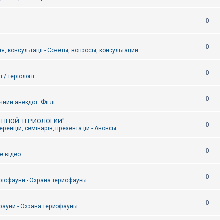
0
0
я, консультації - Советы, вопросы, консультации
0
ї / теріології
0
чний анекдот. Фіглі
ЕННОЙ ТЕРИОЛОГИИ"
0
ренцій, семінарів, презентацій - Анонсы
0
е відео
0
ріофауни - Охрана териофауны
0
фауни - Охрана териофауны