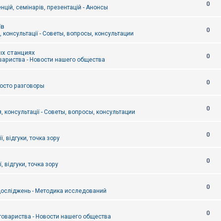
0
цій, семінарів, презентацій - Анонсы
їв
0
 консультації - Советы, вопросы, консультации
ых станциях
0
вариства - Новости нашего общества
0
Просто разговоры
0
, консультації - Советы, вопросы, консультации
0
ї, відгуки, точка зору
0
, відгуки, точка зору
0
осліджень - Методика исследований
0
товариства - Новости нашего общества