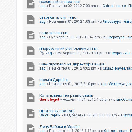
всесвітній спелеотост
zag
»
Пон липня 02, 2012 7:03 am
» в
Світле і тепле - 
старі каталоги та ін.
zag
»
Нед липня 01, 2012 1:08 am
» в
Література - лит
Голоси ссавців
zag
»
Суб червня 30, 2012 10:42 pm
» в
Література - л
гіперболічний ріст різноманіття
zag
»
Нед червня 10, 2012 1:01 pm
» в
Теоретичні 
Пан-Європейська директорія видів
zag
»
Нед квітня 01, 2012 9:02 pm
» в
Склад фауни, та
премія Дарвіна
zag
»
Нед квітня 01, 2012 2:10 pm
» в
шнобелівські до
Коты влияют на радио связь
theriologist
»
Нед квітня 01, 2012 1:55 pm
» в
шнобелів
Щоденник зоолога
Заїка Сергій
»
Нед березня 18, 2012 11:22 am
» в
Зоол
День Бабака в Україні
zag
»
Пон лютого 13, 2012 3:32 pm
» в
Світле і тепле -