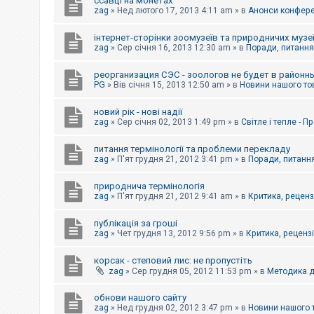
ссавці на монетах
к
zag
»
Нед лютого 17, 2013 4:11 am
» в
Анонси конферен
інтернет-сторінки зоомузеїв та природничих музе
Д
zag
»
Сер січня 16, 2013 12:30 am
» в
Поради, питання,
о
п
реорганизация СЭС - зоологов не будет в районн
о
PG
»
Вів січня 15, 2013 12:50 am
» в
Новини нашого то
м
о
г
новий рік - нові надії
а
zag
»
Сер січня 02, 2013 1:49 pm
» в
Світле і тепле - 
питання термінології та проблеми перекладу
zag
»
П'ят грудня 21, 2012 3:41 pm
» в
Поради, питання
природнича термінологія
zag
»
П'ят грудня 21, 2012 9:41 am
» в
Критика, рецензі
публікація за гроші
zag
»
Чет грудня 13, 2012 9:56 pm
» в
Критика, рецензії
корсак - степовий лис: не пропустіть
zag
»
Сер грудня 05, 2012 11:53 pm
» в
Методика д
обнови нашого сайту
zag
»
Нед грудня 02, 2012 3:47 pm
» в
Новини нашого 