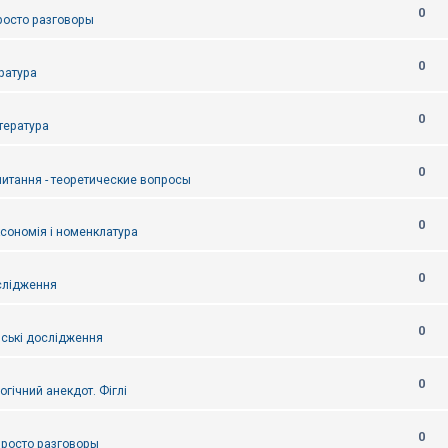
0
Просто разговоры
0
ература
0
итература
0
питання - теоретические вопросы
0
ксономія і номенклатура
0
слідження
0
ські дослідження
0
огічний анекдот. Фіглі
0
 Просто разговоры