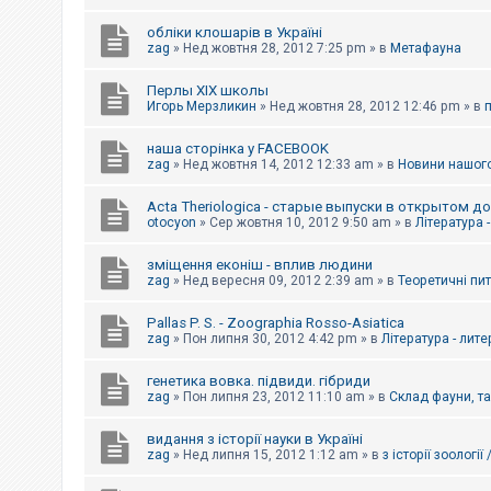
обліки клошарів в Україні
zag
»
Нед жовтня 28, 2012 7:25 pm
» в
Метафауна
Перлы ХІХ школы
Игорь Мерзликин
»
Нед жовтня 28, 2012 12:46 pm
» в
наша сторінка у FACEBOOK
zag
»
Нед жовтня 14, 2012 12:33 am
» в
Новини нашого
Acta Theriologica - старые выпуски в открытом д
otocyon
»
Сер жовтня 10, 2012 9:50 am
» в
Література 
зміщення еконіш - вплив людини
zag
»
Нед вересня 09, 2012 2:39 am
» в
Теоретичні пи
Pallas P. S. - Zoographia Rosso-Asiatica
zag
»
Пон липня 30, 2012 4:42 pm
» в
Література - лит
генетика вовка. підвиди. гібриди
zag
»
Пон липня 23, 2012 11:10 am
» в
Склад фауни, т
видання з історії науки в Україні
zag
»
Нед липня 15, 2012 1:12 am
» в
з історії зоології 