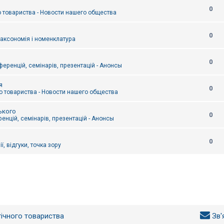
0
 товариства - Новости нашего общества
0
таксономія і номенклатура
0
еренцій, семінарів, презентацій - Анонсы
я
0
 товариства - Новости нашего общества
ького
0
енцій, семінарів, презентацій - Анонсы
0
ї, відгуки, точка зору
гічного товариства
Зв'