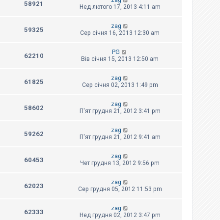
zag
58921
Нед лютого 17, 2013 4:11 am
zag
59325
Сер січня 16, 2013 12:30 am
PG
62210
Вів січня 15, 2013 12:50 am
zag
61825
Сер січня 02, 2013 1:49 pm
zag
58602
П'ят грудня 21, 2012 3:41 pm
zag
59262
П'ят грудня 21, 2012 9:41 am
zag
60453
Чет грудня 13, 2012 9:56 pm
zag
62023
Сер грудня 05, 2012 11:53 pm
zag
62333
Нед грудня 02, 2012 3:47 pm