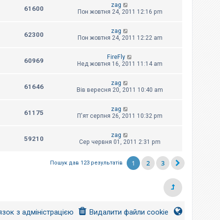
zag
61600
Пон жовтня 24, 2011 12:16 pm
zag
62300
Пон жовтня 24, 2011 12:22 am
FireFly
60969
Нед жовтня 16, 2011 11:14 am
zag
61646
Вів вересня 20, 2011 10:40 am
zag
61175
П'ят серпня 26, 2011 10:32 pm
zag
59210
Сер червня 01, 2011 2:31 pm
1
2
3
Пошук дав 123 результатів
язок з адміністрацією
Видалити файли cookie