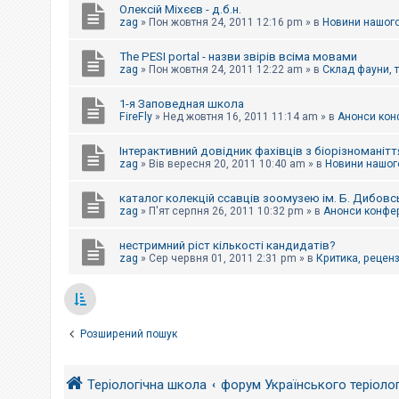
Олексій Міхєєв - д.б.н.
zag
»
Пон жовтня 24, 2011 12:16 pm
» в
Новини нашого
The PESI portal - назви звірів всіма мовами
zag
»
Пон жовтня 24, 2011 12:22 am
» в
Склад фауни, 
1-я Заповедная школа
FireFly
»
Нед жовтня 16, 2011 11:14 am
» в
Анонси конф
Інтерактивний довідник фахівців з біорізноманітт
zag
»
Вів вересня 20, 2011 10:40 am
» в
Новини нашого
каталог колекцій ссавців зоомузею ім. Б. Дибовс
zag
»
П'ят серпня 26, 2011 10:32 pm
» в
Анонси конфер
нестримний ріст кількості кандидатів?
zag
»
Сер червня 01, 2011 2:31 pm
» в
Критика, рецензі
Розширений пошук
Теріологічна школа
форум Українського теріоло