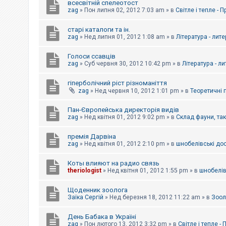
всесвітній спелеотост
zag
»
Пон липня 02, 2012 7:03 am
» в
Світле і тепле - 
старі каталоги та ін.
zag
»
Нед липня 01, 2012 1:08 am
» в
Література - лит
Голоси ссавців
zag
»
Суб червня 30, 2012 10:42 pm
» в
Література - л
гіперболічний ріст різноманіття
zag
»
Нед червня 10, 2012 1:01 pm
» в
Теоретичні 
Пан-Європейська директорія видів
zag
»
Нед квітня 01, 2012 9:02 pm
» в
Склад фауни, та
премія Дарвіна
zag
»
Нед квітня 01, 2012 2:10 pm
» в
шнобелівські до
Коты влияют на радио связь
theriologist
»
Нед квітня 01, 2012 1:55 pm
» в
шнобелів
Щоденник зоолога
Заїка Сергій
»
Нед березня 18, 2012 11:22 am
» в
Зоол
День Бабака в Україні
zag
»
Пон лютого 13, 2012 3:32 pm
» в
Світле і тепле -