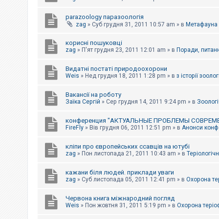
parazoology паразоологія
zag
»
Суб грудня 31, 2011 10:57 am
» в
Метафауна
корисні пошуковці
zag
»
П'ят грудня 23, 2011 12:01 am
» в
Поради, питанн
Видатні постаті природоохорони
Weis
»
Нед грудня 18, 2011 1:28 pm
» в
з історії зоологі
Вакансії на роботу
Заїка Сергій
»
Сер грудня 14, 2011 9:24 pm
» в
Зоологі
конференция "АКТУАЛЬНЫЕ ПРОБЛЕМЫ СОВРЕМ
FireFly
»
Вів грудня 06, 2011 12:51 pm
» в
Анонси конфе
кліпи про європейських ссавців на ютубі
zag
»
Пон листопада 21, 2011 10:43 am
» в
Теріологічн
кажани біля людей. приклади уваги
zag
»
Суб листопада 05, 2011 12:41 pm
» в
Охорона те
Червона книга міжнародний погляд
Weis
»
Пон жовтня 31, 2011 5:19 pm
» в
Охорона теріо