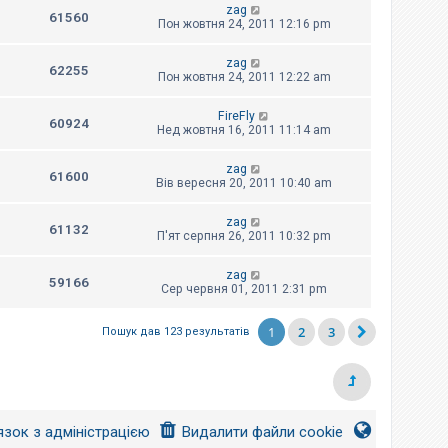
zag
61560
Пон жовтня 24, 2011 12:16 pm
zag
62255
Пон жовтня 24, 2011 12:22 am
FireFly
60924
Нед жовтня 16, 2011 11:14 am
zag
61600
Вів вересня 20, 2011 10:40 am
zag
61132
П'ят серпня 26, 2011 10:32 pm
zag
59166
Сер червня 01, 2011 2:31 pm
1
2
3
Пошук дав 123 результатів
язок з адміністрацією
Видалити файли cookie