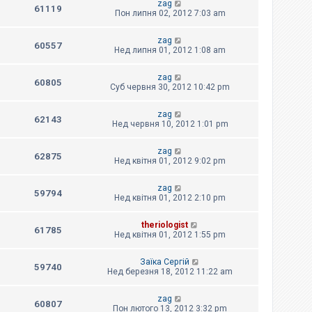
zag
61119
Пон липня 02, 2012 7:03 am
zag
60557
Нед липня 01, 2012 1:08 am
zag
60805
Суб червня 30, 2012 10:42 pm
zag
62143
Нед червня 10, 2012 1:01 pm
zag
62875
Нед квітня 01, 2012 9:02 pm
zag
59794
Нед квітня 01, 2012 2:10 pm
theriologist
61785
Нед квітня 01, 2012 1:55 pm
Заїка Сергій
59740
Нед березня 18, 2012 11:22 am
zag
60807
Пон лютого 13, 2012 3:32 pm