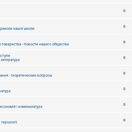
0
0
приколи нашої школи
0
 товариства - Новости нашего общества
оступе
0
- литература
0
тання - теоретические вопросы
0
ература
0
аксономія і номенклатура
0
/ теріології