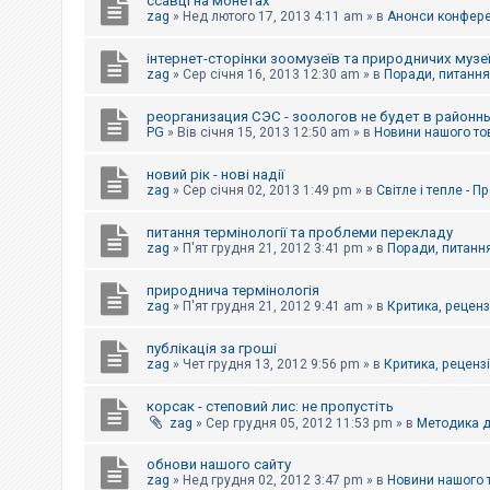
ссавці на монетах
к
zag
»
Нед лютого 17, 2013 4:11 am
» в
Анонси конферен
інтернет-сторінки зоомузеїв та природничих музе
Д
zag
»
Сер січня 16, 2013 12:30 am
» в
Поради, питання,
о
п
реорганизация СЭС - зоологов не будет в районн
о
PG
»
Вів січня 15, 2013 12:50 am
» в
Новини нашого то
м
о
г
новий рік - нові надії
а
zag
»
Сер січня 02, 2013 1:49 pm
» в
Світле і тепле - 
питання термінології та проблеми перекладу
zag
»
П'ят грудня 21, 2012 3:41 pm
» в
Поради, питання
природнича термінологія
zag
»
П'ят грудня 21, 2012 9:41 am
» в
Критика, рецензі
публікація за гроші
zag
»
Чет грудня 13, 2012 9:56 pm
» в
Критика, рецензії
корсак - степовий лис: не пропустіть
zag
»
Сер грудня 05, 2012 11:53 pm
» в
Методика д
обнови нашого сайту
zag
»
Нед грудня 02, 2012 3:47 pm
» в
Новини нашого 