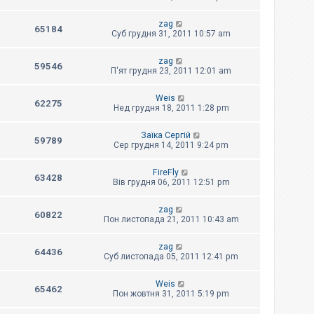
zag
65184
Суб грудня 31, 2011 10:57 am
zag
59546
П'ят грудня 23, 2011 12:01 am
Weis
62275
Нед грудня 18, 2011 1:28 pm
Заїка Сергій
59789
Сер грудня 14, 2011 9:24 pm
FireFly
63428
Вів грудня 06, 2011 12:51 pm
zag
60822
Пон листопада 21, 2011 10:43 am
zag
64436
Суб листопада 05, 2011 12:41 pm
Weis
65462
Пон жовтня 31, 2011 5:19 pm