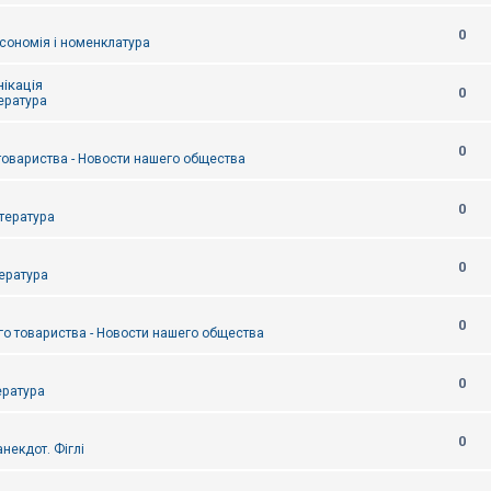
0
сономія і номенклатура
ікація
0
тература
0
товариства - Новости нашего общества
0
итература
0
тература
0
о товариства - Новости нашего общества
0
ература
0
некдот. Фіглі