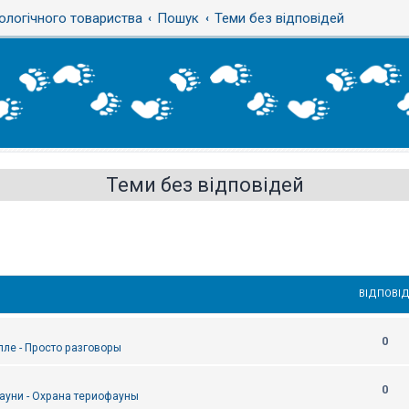
ологічного товариства
Пошук
Теми без відповідей
Теми без відповідей
ВІДПОВІД
0
епле - Просто разговоры
0
ауни - Охрана териофауны