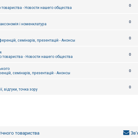
0
 товариства - Новости нашего общества
0
таксономія і номенклатура
0
еренцій, семінарів, презентацій - Анонсы
я
0
 товариства - Новости нашего общества
ького
0
енцій, семінарів, презентацій - Анонсы
0
ї, відгуки, точка зору
гічного товариства
Зв'