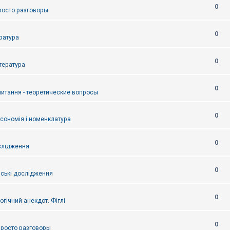
0
Просто разговоры
0
ература
0
итература
0
питання - теоретические вопросы
0
ксономія і номенклатура
0
слідження
0
ські дослідження
0
огічний анекдот. Фіглі
0
 Просто разговоры