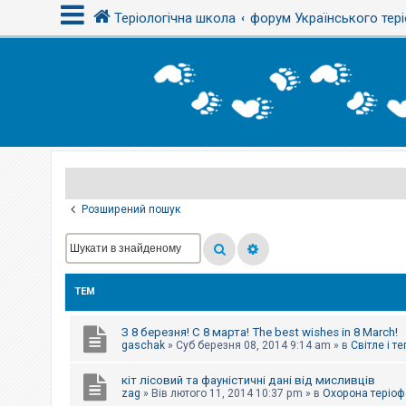
Теріологічна школа
форум Українського тері
В
х
і
д
Р
е
є
Розширений пошук
с
т
р
а
ц
і
ТЕМ
я
З 8 березня! С 8 марта! The best wishes in 8 March!
Т
gaschak
»
Суб березня 08, 2014 9:14 am
» в
Світле і т
е
м
кіт лісовий та фауністичні дані від мисливців
и
б
zag
»
Вів лютого 11, 2014 10:37 pm
» в
Охорона теріоф