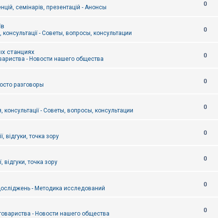
0
цій, семінарів, презентацій - Анонсы
їв
0
 консультації - Советы, вопросы, консультации
ых станциях
0
вариства - Новости нашего общества
0
Просто разговоры
0
, консультації - Советы, вопросы, консультации
0
ї, відгуки, точка зору
0
, відгуки, точка зору
0
осліджень - Методика исследований
0
товариства - Новости нашего общества