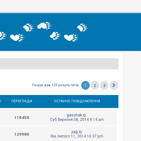
1
2
3
Пошук дав 123 результатів
І
ПЕРЕГЛЯДИ
ОСТАННЄ ПОВІДОМЛЕННЯ
gaschak
118450
Суб березня 08, 2014 9:14 am
zag
129980
Вів лютого 11, 2014 10:37 pm