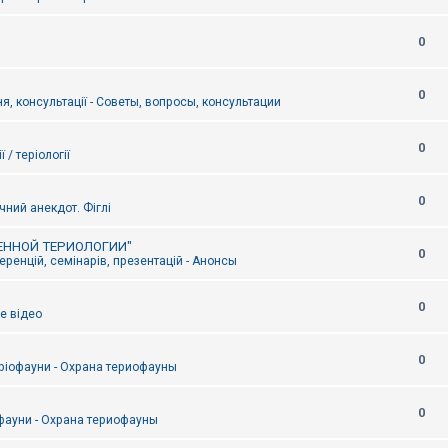
0
0
я, консультації - Советы, вопросы, консультации
0
ї / теріології
0
чний анекдот. Фіглі
ЕННОЙ ТЕРИОЛОГИИ"
0
ренцій, семінарів, презентацій - Анонсы
0
е відео
0
ріофауни - Охрана териофауны
0
фауни - Охрана териофауны