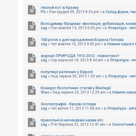
е
з
лесной кот в Крыму
в
PG
»
Пон грудня 09, 2013 8:23 pm
» в
Склад фауни, так
і
д
п
Володимир Фрідман: еволюція, урбанізація, комун
о
zag
»
Пон жовтня 14, 2013 6:05 pm
» в
Література - ли
в
і
д
100-річчя з дня народження Бориса Попова
е
zag
»
Чет жовтня 10, 2013 9:55 pm
» в
Новини нашого 
й
журнал ПРИРОДА 1912-2012 - повнотекст
zag
»
Сер вересня 18, 2013 8:44 am
» в
Література - л
А
к
популяції ратичних у Європі
т
и
zag
»
Нед червня 30, 2013 1:03 am
» в
Література - ли
в
н
Конкурс біологічних статей у Вікіпедії
і
Shao
»
Нед червня 23, 2013 12:29 am
» в
Новини нашог
т
е
м
Зоогеографія - базові огляди
и
zag
»
Чет квітня 11, 2013 11:58 am
» в
Література - лит
прикольні й неочікувані назви etc
П
zag
»
П'ят березня 22, 2013 12:47 am
» в
Зоологічний а
о
ш
у