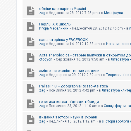
обліки клошарів в Україні
zag
»
Нед жовтня 28, 2012 7:25 pm
» в
Метафауна
Перлы ХІХ школы
Игорь Мерзликин
»
Нед жовтня 28, 2012 12:46 pm
» в
наша сторінка у FACEBOOK
zag
»
Нед жовтня 14, 2012 12:33 am
» в
Новини нашого
Acta Theriologica - старые выпуски в открытом д
otocyon
»
Сер жовтня 10, 2012 9:50 am
» в
Література 
зміщення еконіш - вплив людини
zag
»
Нед вересня 09, 2012 2:39 am
» в
Теоретичні пи
Pallas P. S. - Zoographia Rosso-Asiatica
zag
»
Пон липня 30, 2012 4:42 pm
» в
Література - лит
генетика вовка. підвиди. гібриди
zag
»
Пон липня 23, 2012 11:10 am
» в
Склад фауни, т
видання з історії науки в Україні
zag
»
Нед липня 15, 2012 1:12 am
» в
з історії зоології 