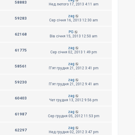
zag
58883
Нед лютого 17, 2013 4:11 am
zag
59283
Сер січня 16, 2013 12:30 am
PG
62168
Вів січня 15, 2013 12:50 am
zag
61775
Сер січня 02, 2013 1:49 pm
zag
58561
П'ят грудня 21, 2012 3:41 pm
zag
59230
П'ят грудня 21, 2012 9:41 am
zag
60403
Чет грудня 13, 2012 9:56 pm
zag
61987
Сер грудня 05, 2012 11:53 pm
zag
62297
Нед грудня 02, 2012 3:47 pm