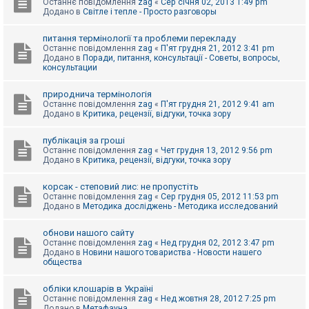
Останнє повідомлення
zag
«
Сер січня 02, 2013 1:49 pm
Додано в
Світле і тепле - Просто разговоры
питання термінології та проблеми перекладу
Останнє повідомлення
zag
«
П'ят грудня 21, 2012 3:41 pm
Додано в
Поради, питання, консультації - Советы, вопросы,
консультации
природнича термінологія
Останнє повідомлення
zag
«
П'ят грудня 21, 2012 9:41 am
Додано в
Критика, рецензії, відгуки, точка зору
публікація за гроші
Останнє повідомлення
zag
«
Чет грудня 13, 2012 9:56 pm
Додано в
Критика, рецензії, відгуки, точка зору
корсак - степовий лис: не пропустіть
Останнє повідомлення
zag
«
Сер грудня 05, 2012 11:53 pm
Додано в
Методика досліджень - Методика исследований
обнови нашого сайту
Останнє повідомлення
zag
«
Нед грудня 02, 2012 3:47 pm
Додано в
Новини нашого товариства - Новости нашего
общества
обліки клошарів в Україні
Останнє повідомлення
zag
«
Нед жовтня 28, 2012 7:25 pm
Додано в
Метафауна