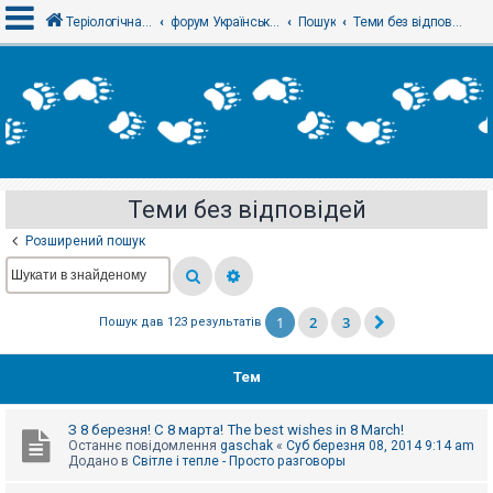
Теріологічна школа
форум Українського теріологічного товариства
Пошук
Теми без відповідей
В
х
і
д
Теми без відповідей
Р
е
Розширений пошук
є
с
т
р
а
1
2
3
Пошук дав 123 результатів
ц
і
я
Тем
Т
З 8 березня! С 8 марта! The best wishes in 8 March!
е
Останнє повідомлення
gaschak
«
Суб березня 08, 2014 9:14 am
м
Додано в
Світле і тепле - Просто разговоры
и
б