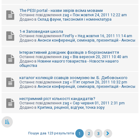
The PESI portal - назви звірів всіма мовами
Останнє повідомлення
zag
«
Пон жовтня 24, 2011 12:22 am
Додано в
Склад фауни, таксономія і номенклатура
1-я Заповедная школа
Останнє повідомлення
FireFly
«
Нед жовтня 16, 2011 11:14 am
Додано в
Анонси конференцій, семінарів, презентацій - Анонсы
Інтерактивний довідник фахівців з біорізноманіття
Останнє повідомлення
zag
«
Вів вересня 20, 2011 10:40 am
Додано в
Новини нашого товариства - Новости нашего
общества
каталог колекцій ссавців зоомузею ім. Б. Дибовського
Останнє повідомлення
zag
«
П'ят серпня 26, 2011 10:32 pm
Додано в
Анонси конференцій, семінарів, презентацій - Анонсы
нестримний ріст кількості кандидатів?
Останнє повідомлення
zag
«
Сер червня 01, 2011 2:31 pm
Додано в
Критика, рецензії, відгуки, точка зору
1
2
3
Пошук дав 123 результатів