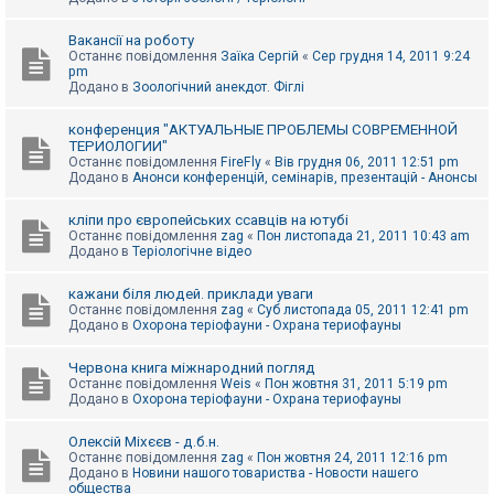
Вакансії на роботу
Останнє повідомлення
Заїка Сергій
«
Сер грудня 14, 2011 9:24
pm
Додано в
Зоологічний анекдот. Фіглі
конференция "АКТУАЛЬНЫЕ ПРОБЛЕМЫ СОВРЕМЕННОЙ
ТЕРИОЛОГИИ"
Останнє повідомлення
FireFly
«
Вів грудня 06, 2011 12:51 pm
Додано в
Анонси конференцій, семінарів, презентацій - Анонсы
кліпи про європейських ссавців на ютубі
Останнє повідомлення
zag
«
Пон листопада 21, 2011 10:43 am
Додано в
Теріологічне відео
кажани біля людей. приклади уваги
Останнє повідомлення
zag
«
Суб листопада 05, 2011 12:41 pm
Додано в
Охорона теріофауни - Охрана териофауны
Червона книга міжнародний погляд
Останнє повідомлення
Weis
«
Пон жовтня 31, 2011 5:19 pm
Додано в
Охорона теріофауни - Охрана териофауны
Олексій Міхєєв - д.б.н.
Останнє повідомлення
zag
«
Пон жовтня 24, 2011 12:16 pm
Додано в
Новини нашого товариства - Новости нашего
общества