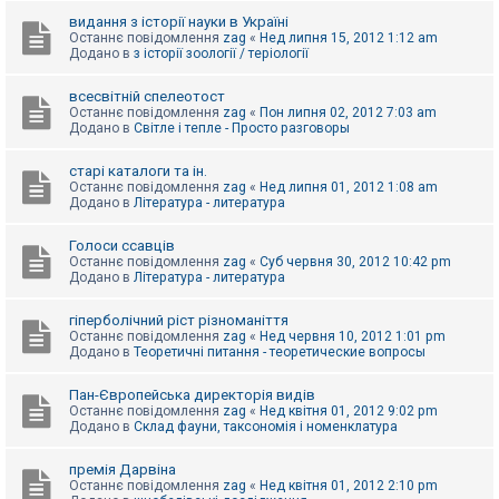
видання з історії науки в Україні
Останнє повідомлення
zag
«
Нед липня 15, 2012 1:12 am
Додано в
з історії зоології / теріології
всесвітній спелеотост
Останнє повідомлення
zag
«
Пон липня 02, 2012 7:03 am
Додано в
Світле і тепле - Просто разговоры
старі каталоги та ін.
Останнє повідомлення
zag
«
Нед липня 01, 2012 1:08 am
Додано в
Література - литература
Голоси ссавців
Останнє повідомлення
zag
«
Суб червня 30, 2012 10:42 pm
Додано в
Література - литература
гіперболічний ріст різноманіття
Останнє повідомлення
zag
«
Нед червня 10, 2012 1:01 pm
Додано в
Теоретичні питання - теоретические вопросы
Пан-Європейська директорія видів
Останнє повідомлення
zag
«
Нед квітня 01, 2012 9:02 pm
Додано в
Склад фауни, таксономія і номенклатура
премія Дарвіна
Останнє повідомлення
zag
«
Нед квітня 01, 2012 2:10 pm