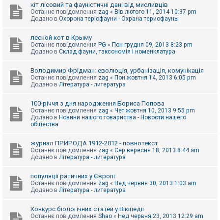
е
кіт лісовий та фауністичні дані від мисливців
з
Останнє повідомлення
zag
«
Вів лютого 11, 2014 10:37 pm
в
Додано в
Охорона теріофауни - Охрана териофауны
і
д
п
лесной кот в Крыму
о
Останнє повідомлення
PG
«
Пон грудня 09, 2013 8:23 pm
в
Додано в
Склад фауни, таксономія і номенклатура
і
д
е
Володимир Фрідман: еволюція, урбанізація, комунікація
й
Останнє повідомлення
zag
«
Пон жовтня 14, 2013 6:05 pm
Додано в
Література - литература
А
100-річчя з дня народження Бориса Попова
к
Останнє повідомлення
zag
«
Чет жовтня 10, 2013 9:55 pm
т
Додано в
Новини нашого товариства - Новости нашего
и
общества
в
н
журнал ПРИРОДА 1912-2012 - повнотекст
і
Останнє повідомлення
zag
«
Сер вересня 18, 2013 8:44 am
т
Додано в
Література - литература
е
м
и
популяції ратичних у Європі
Останнє повідомлення
zag
«
Нед червня 30, 2013 1:03 am
Додано в
Література - литература
П
о
Конкурс біологічних статей у Вікіпедії
ш
Останнє повідомлення
Shao
«
Нед червня 23, 2013 12:29 am
у