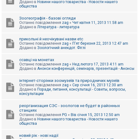
Додано в
Новини нашого товариства - Новости нашего
к
общества
Зоогеографія - базові огляди
Д
Останнє повідомлення
zag
«
Чет квітня 11, 2013 11:58 am
о
Додано в
Література - литература
п
о
м
прикольні й неочікувані назви etc
о
Останнє повідомлення
zag
«
П'ят березня 22, 2013 12:47 am
г
Додано в
Зоологічний анекдот. Фіглі
а
ссавці на монетах
Останнє повідомлення
zag
«
Нед лютого 17, 2013 4:11 am
Додано в
Анонси конференцій, семінарів, презентацій - Анонсы
інтернет-сторінки зоомузеїв та природничих музеїв
Останнє повідомлення
zag
«
Сер січня 16, 2013 12:30 am
Додано в
Поради, питання, консультації - Советы, вопросы,
консультации
реорганизация СЭС - зоологов не будет в районных
станциях
Останнє повідомлення
PG
«
Вів січня 15, 2013 12:50 am
Додано в
Новини нашого товариства - Новости нашего
общества
новий рік - нові надії