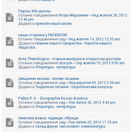
Перлы ХІХ школы
Останнє повідомлення
Игорь Мерзликин
«
Нед жовтня 28, 2012
12:46 pm
Додано в
приколи нашої школи
наша сторінка у FACEBOOK
Останнє повідомлення
zag
«
Нед жовтня 14, 2012 12:33 am
Додано в
Новини нашого товариства - Новости нашего
общества
Acta Theriologica - старые выпуски в открытом доступе
Останнє повідомлення
otocyon
«
Сер жовтня 10, 2012 9:50 am
Додано в
Література - литература
зміщення еконіш - вплив людини
Останнє повідомлення
zag
«
Нед вересня 09, 2012 2:39 am
Додано в
Теоретичні питання - теоретические вопросы
Pallas P. S. - Zoographia Rosso-Asiatica
Останнє повідомлення
zag
«
Пон липня 30, 2012 4:42 pm
Додано в
Література - литература
генетика вовка. підвиди. гібриди
Останнє повідомлення
zag
«
Пон липня 23, 2012 11:10 am
Додано в
Склад фауни, таксономія і номенклатура