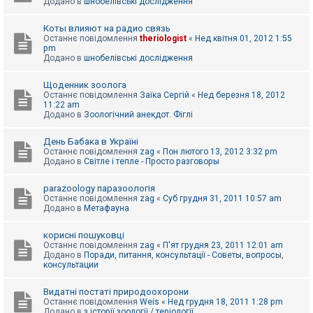
Додано в
шнобелівські дослідження
Коты влияют на радио связь
Останнє повідомлення
theriologist
«
Нед квітня 01, 2012 1:55
pm
Додано в
шнобелівські дослідження
Щоденник зоолога
Останнє повідомлення
Заїка Сергій
«
Нед березня 18, 2012
11:22 am
Додано в
Зоологічний анекдот. Фіглі
День Бабака в Україні
Останнє повідомлення
zag
«
Пон лютого 13, 2012 3:32 pm
Додано в
Світле і тепле - Просто разговоры
parazoology паразоологія
Останнє повідомлення
zag
«
Суб грудня 31, 2011 10:57 am
Додано в
Метафауна
корисні пошуковці
Останнє повідомлення
zag
«
П'ят грудня 23, 2011 12:01 am
Додано в
Поради, питання, консультації - Советы, вопросы,
консультации
Видатні постаті природоохорони
Останнє повідомлення
Weis
«
Нед грудня 18, 2011 1:28 pm
Додано в
з історії зоології / теріології