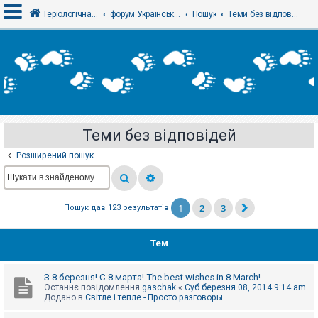
Теріологічна школа
форум Українського теріологічного товариства
Пошук
Теми без відповідей
В
х
і
д
Теми без відповідей
Р
е
Розширений пошук
є
с
т
р
а
1
2
3
Пошук дав 123 результатів
ц
і
я
Тем
Т
З 8 березня! С 8 марта! The best wishes in 8 March!
е
Останнє повідомлення
gaschak
«
Суб березня 08, 2014 9:14 am
м
Додано в
Світле і тепле - Просто разговоры
и
б