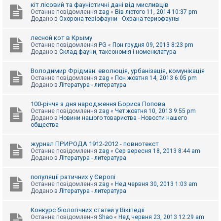
е
кіт лісовий та фауністичні дані від мисливців
з
Останнє повідомлення
zag
«
Вів лютого 11, 2014 10:37 pm
в
Додано в
Охорона теріофауни - Охрана териофауны
і
д
п
лесной кот в Крыму
о
Останнє повідомлення
PG
«
Пон грудня 09, 2013 8:23 pm
в
Додано в
Склад фауни, таксономія і номенклатура
і
д
е
Володимир Фрідман: еволюція, урбанізація, комунікація
й
Останнє повідомлення
zag
«
Пон жовтня 14, 2013 6:05 pm
Додано в
Література - литература
А
100-річчя з дня народження Бориса Попова
к
Останнє повідомлення
zag
«
Чет жовтня 10, 2013 9:55 pm
т
Додано в
Новини нашого товариства - Новости нашего
и
общества
в
н
журнал ПРИРОДА 1912-2012 - повнотекст
і
Останнє повідомлення
zag
«
Сер вересня 18, 2013 8:44 am
т
Додано в
Література - литература
е
м
и
популяції ратичних у Європі
Останнє повідомлення
zag
«
Нед червня 30, 2013 1:03 am
Додано в
Література - литература
П
о
Конкурс біологічних статей у Вікіпедії
ш
Останнє повідомлення
Shao
«
Нед червня 23, 2013 12:29 am
у