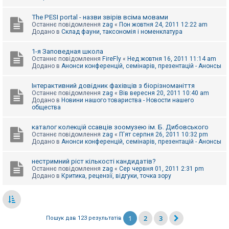
The PESI portal - назви звірів всіма мовами
Останнє повідомлення
zag
«
Пон жовтня 24, 2011 12:22 am
Додано в
Склад фауни, таксономія і номенклатура
1-я Заповедная школа
Останнє повідомлення
FireFly
«
Нед жовтня 16, 2011 11:14 am
Додано в
Анонси конференцій, семінарів, презентацій - Анонсы
Інтерактивний довідник фахівців з біорізноманіття
Останнє повідомлення
zag
«
Вів вересня 20, 2011 10:40 am
Додано в
Новини нашого товариства - Новости нашего
общества
каталог колекцій ссавців зоомузею ім. Б. Дибовського
Останнє повідомлення
zag
«
П'ят серпня 26, 2011 10:32 pm
Додано в
Анонси конференцій, семінарів, презентацій - Анонсы
нестримний ріст кількості кандидатів?
Останнє повідомлення
zag
«
Сер червня 01, 2011 2:31 pm
Додано в
Критика, рецензії, відгуки, точка зору
1
2
3
Пошук дав 123 результатів