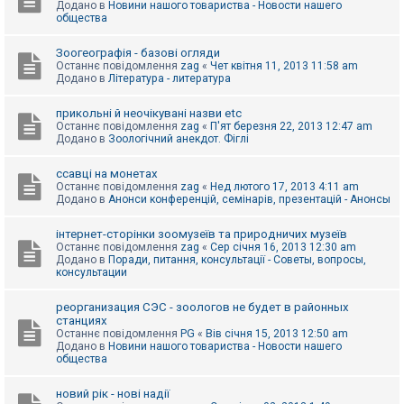
Додано в
Новини нашого товариства - Новости нашего
к
общества
Зоогеографія - базові огляди
Д
Останнє повідомлення
zag
«
Чет квітня 11, 2013 11:58 am
о
Додано в
Література - литература
п
о
м
прикольні й неочікувані назви etc
о
Останнє повідомлення
zag
«
П'ят березня 22, 2013 12:47 am
г
Додано в
Зоологічний анекдот. Фіглі
а
ссавці на монетах
Останнє повідомлення
zag
«
Нед лютого 17, 2013 4:11 am
Додано в
Анонси конференцій, семінарів, презентацій - Анонсы
інтернет-сторінки зоомузеїв та природничих музеїв
Останнє повідомлення
zag
«
Сер січня 16, 2013 12:30 am
Додано в
Поради, питання, консультації - Советы, вопросы,
консультации
реорганизация СЭС - зоологов не будет в районных
станциях
Останнє повідомлення
PG
«
Вів січня 15, 2013 12:50 am
Додано в
Новини нашого товариства - Новости нашего
общества
новий рік - нові надії