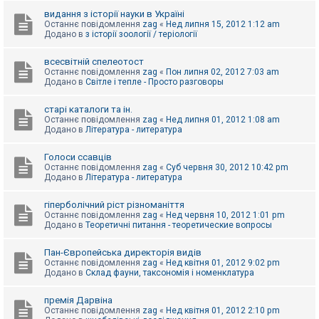
видання з історії науки в Україні
Останнє повідомлення
zag
«
Нед липня 15, 2012 1:12 am
Додано в
з історії зоології / теріології
всесвітній спелеотост
Останнє повідомлення
zag
«
Пон липня 02, 2012 7:03 am
Додано в
Світле і тепле - Просто разговоры
старі каталоги та ін.
Останнє повідомлення
zag
«
Нед липня 01, 2012 1:08 am
Додано в
Література - литература
Голоси ссавців
Останнє повідомлення
zag
«
Суб червня 30, 2012 10:42 pm
Додано в
Література - литература
гіперболічний ріст різноманіття
Останнє повідомлення
zag
«
Нед червня 10, 2012 1:01 pm
Додано в
Теоретичні питання - теоретические вопросы
Пан-Європейська директорія видів
Останнє повідомлення
zag
«
Нед квітня 01, 2012 9:02 pm
Додано в
Склад фауни, таксономія і номенклатура
премія Дарвіна
Останнє повідомлення
zag
«
Нед квітня 01, 2012 2:10 pm