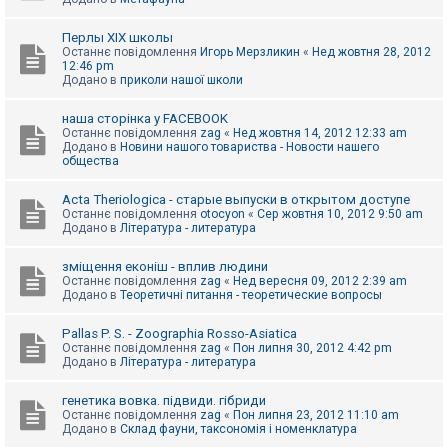
Перлы ХІХ школы
Останнє повідомлення
Игорь Мерзликин
«
Нед жовтня 28, 2012
12:46 pm
Додано в
приколи нашої школи
наша сторінка у FACEBOOK
Останнє повідомлення
zag
«
Нед жовтня 14, 2012 12:33 am
Додано в
Новини нашого товариства - Новости нашего
общества
Acta Theriologica - старые выпуски в открытом доступе
Останнє повідомлення
otocyon
«
Сер жовтня 10, 2012 9:50 am
Додано в
Література - литература
зміщення еконіш - вплив людини
Останнє повідомлення
zag
«
Нед вересня 09, 2012 2:39 am
Додано в
Теоретичні питання - теоретические вопросы
Pallas P. S. - Zoographia Rosso-Asiatica
Останнє повідомлення
zag
«
Пон липня 30, 2012 4:42 pm
Додано в
Література - литература
генетика вовка. підвиди. гібриди
Останнє повідомлення
zag
«
Пон липня 23, 2012 11:10 am
Додано в
Склад фауни, таксономія і номенклатура