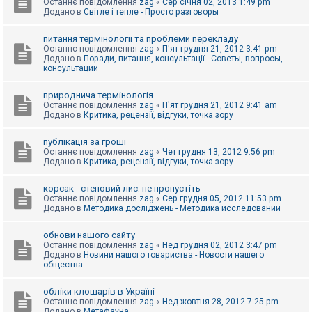
Останнє повідомлення
zag
«
Сер січня 02, 2013 1:49 pm
Додано в
Світле і тепле - Просто разговоры
питання термінології та проблеми перекладу
Останнє повідомлення
zag
«
П'ят грудня 21, 2012 3:41 pm
Додано в
Поради, питання, консультації - Советы, вопросы,
консультации
природнича термінологія
Останнє повідомлення
zag
«
П'ят грудня 21, 2012 9:41 am
Додано в
Критика, рецензії, відгуки, точка зору
публікація за гроші
Останнє повідомлення
zag
«
Чет грудня 13, 2012 9:56 pm
Додано в
Критика, рецензії, відгуки, точка зору
корсак - степовий лис: не пропустіть
Останнє повідомлення
zag
«
Сер грудня 05, 2012 11:53 pm
Додано в
Методика досліджень - Методика исследований
обнови нашого сайту
Останнє повідомлення
zag
«
Нед грудня 02, 2012 3:47 pm
Додано в
Новини нашого товариства - Новости нашего
общества
обліки клошарів в Україні
Останнє повідомлення
zag
«
Нед жовтня 28, 2012 7:25 pm
Додано в
Метафауна