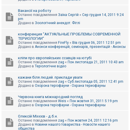
Вакансії на роботу
Останнє повідомлення
Заїка Сергій
«
Сер грудня 14, 2011 9:24
pm
Додано в
Зоологічний анекдот. Фіглі
конференция "АКТУАЛЬНЫЕ ПРОБЛЕМЫ СОВРЕМЕННОЙ
ТЕРИОЛОГИИ"
Останнє повідомлення
FireFly
«
Вів грудня 06, 2011 12:51 pm
Додано в
Анонси конференцій, семінарів, презентацій - Анонсы
кліпи про європейських ссавців на ютубі
Останнє повідомлення
zag
«
Пон листопада 21, 2011 10:43 am
Додано в
Теріологічне відео
кажани біля людей. приклади уваги
Останнє повідомлення
zag
«
Суб листопада 05, 2011 12:41 pm
Додано в
Охорона теріофауни - Охрана териофауны
Червона книга міжнародний погляд
Останнє повідомлення
Weis
«
Пон жовтня 31, 2011 5:19 pm
Додано в
Охорона теріофауни - Охрана териофауны
Олексій Міхєєв - д.б.н.
Останнє повідомлення
zag
«
Пон жовтня 24, 2011 12:16 pm
Додано в
Новини нашого товариства - Новости нашего
общества