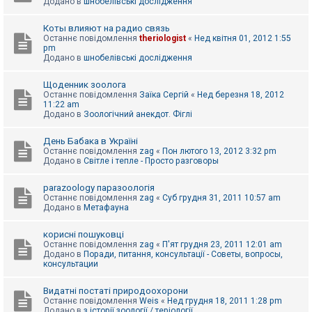
Додано в
шнобелівські дослідження
Коты влияют на радио связь
Останнє повідомлення
theriologist
«
Нед квітня 01, 2012 1:55
pm
Додано в
шнобелівські дослідження
Щоденник зоолога
Останнє повідомлення
Заїка Сергій
«
Нед березня 18, 2012
11:22 am
Додано в
Зоологічний анекдот. Фіглі
День Бабака в Україні
Останнє повідомлення
zag
«
Пон лютого 13, 2012 3:32 pm
Додано в
Світле і тепле - Просто разговоры
parazoology паразоологія
Останнє повідомлення
zag
«
Суб грудня 31, 2011 10:57 am
Додано в
Метафауна
корисні пошуковці
Останнє повідомлення
zag
«
П'ят грудня 23, 2011 12:01 am
Додано в
Поради, питання, консультації - Советы, вопросы,
консультации
Видатні постаті природоохорони
Останнє повідомлення
Weis
«
Нед грудня 18, 2011 1:28 pm
Додано в
з історії зоології / теріології