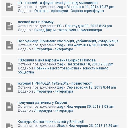
е
кіт лісовий та фауністичні дані від мисливців
з
Останнє повідомлення
zag
«
Вів лютого 11, 2014 10:37 pm
в
Додано в
Охорона теріофауни - Охрана териофауны
і
д
п
лесной кот в Крыму
о
Останнє повідомлення
PG
«
Пон грудня 09, 2013 8:23 pm
в
Додано в
Склад фауни, таксономія і номенклатура
і
д
е
Володимир Фрідман: еволюція, урбанізація, комунікація
й
Останнє повідомлення
zag
«
Пон жовтня 14, 2013 6:05 pm
Додано в
Література - литература
А
100-річчя з дня народження Бориса Попова
к
Останнє повідомлення
zag
«
Чет жовтня 10, 2013 9:55 pm
т
Додано в
Новини нашого товариства - Новости нашего
и
общества
в
н
журнал ПРИРОДА 1912-2012 - повнотекст
і
Останнє повідомлення
zag
«
Сер вересня 18, 2013 8:44 am
т
Додано в
Література - литература
е
м
и
популяції ратичних у Європі
Останнє повідомлення
zag
«
Нед червня 30, 2013 1:03 am
Додано в
Література - литература
П
о
Конкурс біологічних статей у Вікіпедії
ш
Останнє повідомлення
Shao
«
Нед червня 23, 2013 12:29 am
у