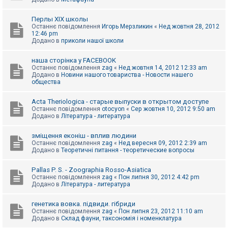
Перлы ХІХ школы
Останнє повідомлення
Игорь Мерзликин
«
Нед жовтня 28, 2012
12:46 pm
Додано в
приколи нашої школи
наша сторінка у FACEBOOK
Останнє повідомлення
zag
«
Нед жовтня 14, 2012 12:33 am
Додано в
Новини нашого товариства - Новости нашего
общества
Acta Theriologica - старые выпуски в открытом доступе
Останнє повідомлення
otocyon
«
Сер жовтня 10, 2012 9:50 am
Додано в
Література - литература
зміщення еконіш - вплив людини
Останнє повідомлення
zag
«
Нед вересня 09, 2012 2:39 am
Додано в
Теоретичні питання - теоретические вопросы
Pallas P. S. - Zoographia Rosso-Asiatica
Останнє повідомлення
zag
«
Пон липня 30, 2012 4:42 pm
Додано в
Література - литература
генетика вовка. підвиди. гібриди
Останнє повідомлення
zag
«
Пон липня 23, 2012 11:10 am
Додано в
Склад фауни, таксономія і номенклатура