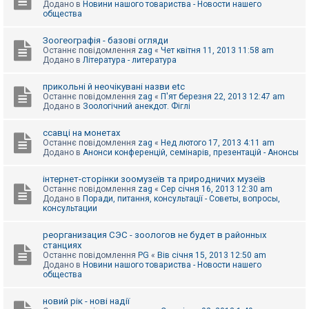
Додано в
Новини нашого товариства - Новости нашего
к
общества
Зоогеографія - базові огляди
Д
Останнє повідомлення
zag
«
Чет квітня 11, 2013 11:58 am
о
Додано в
Література - литература
п
о
м
прикольні й неочікувані назви etc
о
Останнє повідомлення
zag
«
П'ят березня 22, 2013 12:47 am
г
Додано в
Зоологічний анекдот. Фіглі
а
ссавці на монетах
Останнє повідомлення
zag
«
Нед лютого 17, 2013 4:11 am
Додано в
Анонси конференцій, семінарів, презентацій - Анонсы
інтернет-сторінки зоомузеїв та природничих музеїв
Останнє повідомлення
zag
«
Сер січня 16, 2013 12:30 am
Додано в
Поради, питання, консультації - Советы, вопросы,
консультации
реорганизация СЭС - зоологов не будет в районных
станциях
Останнє повідомлення
PG
«
Вів січня 15, 2013 12:50 am
Додано в
Новини нашого товариства - Новости нашего
общества
новий рік - нові надії