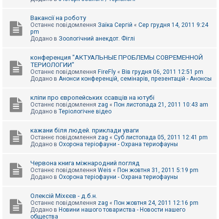
Вакансії на роботу
Останнє повідомлення
Заїка Сергій
«
Сер грудня 14, 2011 9:24
pm
Додано в
Зоологічний анекдот. Фіглі
конференция "АКТУАЛЬНЫЕ ПРОБЛЕМЫ СОВРЕМЕННОЙ
ТЕРИОЛОГИИ"
Останнє повідомлення
FireFly
«
Вів грудня 06, 2011 12:51 pm
Додано в
Анонси конференцій, семінарів, презентацій - Анонсы
кліпи про європейських ссавців на ютубі
Останнє повідомлення
zag
«
Пон листопада 21, 2011 10:43 am
Додано в
Теріологічне відео
кажани біля людей. приклади уваги
Останнє повідомлення
zag
«
Суб листопада 05, 2011 12:41 pm
Додано в
Охорона теріофауни - Охрана териофауны
Червона книга міжнародний погляд
Останнє повідомлення
Weis
«
Пон жовтня 31, 2011 5:19 pm
Додано в
Охорона теріофауни - Охрана териофауны
Олексій Міхєєв - д.б.н.
Останнє повідомлення
zag
«
Пон жовтня 24, 2011 12:16 pm
Додано в
Новини нашого товариства - Новости нашего
общества