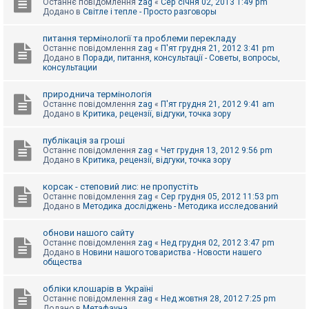
Останнє повідомлення
zag
«
Сер січня 02, 2013 1:49 pm
Додано в
Світле і тепле - Просто разговоры
питання термінології та проблеми перекладу
Останнє повідомлення
zag
«
П'ят грудня 21, 2012 3:41 pm
Додано в
Поради, питання, консультації - Советы, вопросы,
консультации
природнича термінологія
Останнє повідомлення
zag
«
П'ят грудня 21, 2012 9:41 am
Додано в
Критика, рецензії, відгуки, точка зору
публікація за гроші
Останнє повідомлення
zag
«
Чет грудня 13, 2012 9:56 pm
Додано в
Критика, рецензії, відгуки, точка зору
корсак - степовий лис: не пропустіть
Останнє повідомлення
zag
«
Сер грудня 05, 2012 11:53 pm
Додано в
Методика досліджень - Методика исследований
обнови нашого сайту
Останнє повідомлення
zag
«
Нед грудня 02, 2012 3:47 pm
Додано в
Новини нашого товариства - Новости нашего
общества
обліки клошарів в Україні
Останнє повідомлення
zag
«
Нед жовтня 28, 2012 7:25 pm
Додано в
Метафауна