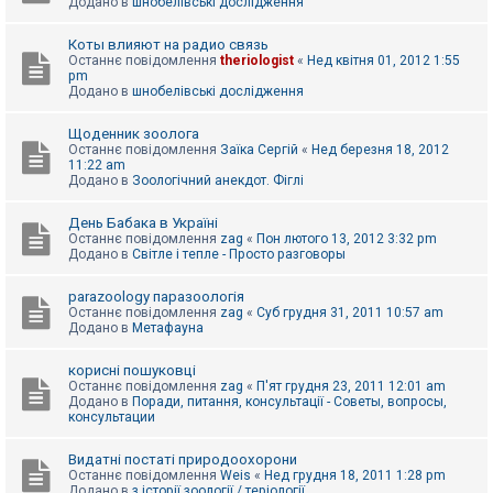
Додано в
шнобелівські дослідження
Коты влияют на радио связь
Останнє повідомлення
theriologist
«
Нед квітня 01, 2012 1:55
pm
Додано в
шнобелівські дослідження
Щоденник зоолога
Останнє повідомлення
Заїка Сергій
«
Нед березня 18, 2012
11:22 am
Додано в
Зоологічний анекдот. Фіглі
День Бабака в Україні
Останнє повідомлення
zag
«
Пон лютого 13, 2012 3:32 pm
Додано в
Світле і тепле - Просто разговоры
parazoology паразоологія
Останнє повідомлення
zag
«
Суб грудня 31, 2011 10:57 am
Додано в
Метафауна
корисні пошуковці
Останнє повідомлення
zag
«
П'ят грудня 23, 2011 12:01 am
Додано в
Поради, питання, консультації - Советы, вопросы,
консультации
Видатні постаті природоохорони
Останнє повідомлення
Weis
«
Нед грудня 18, 2011 1:28 pm
Додано в
з історії зоології / теріології