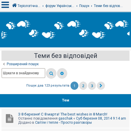
Теріологічна школа
форум Українського теріологічного товариства
Пошук
Теми без відповідей
В
х
і
д
Теми без відповідей
Р
е
Розширений пошук
є
с
т
р
а
1
2
3
Пошук дав 123 результатів
ц
і
я
Тем
Т
З 8 березня! С 8 марта! The best wishes in 8 March!
е
Останнє повідомлення
gaschak
«
Суб березня 08, 2014 9:14 am
м
Додано в
Світле і тепле - Просто разговоры
и
б