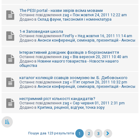
The PESI portal - назви звірів всіма мовами
Останнє повідомлення
zag
«
Пон жовтня 24, 2011 12:22 am
Додано в
Склад фауни, таксономія і номенклатура
1-я Заповедная школа
Останнє повідомлення
FireFly
«
Нед жовтня 16, 2011 11:14 am
Додано в
Анонси конференцій, семінарів, презентацій - Анонсы
Інтерактивний довідник фахівців з біорізноманіття
Останнє повідомлення
zag
«
Вів вересня 20, 2011 10:40 am
Додано в
Новини нашого товариства - Новости нашего
общества
каталог колекцій ссавців зоомузею ім. Б. Дибовського
Останнє повідомлення
zag
«
П'ят серпня 26, 2011 10:32 pm
Додано в
Анонси конференцій, семінарів, презентацій - Анонсы
нестримний ріст кількості кандидатів?
Останнє повідомлення
zag
«
Сер червня 01, 2011 2:31 pm
Додано в
Критика, рецензії, відгуки, точка зору
1
2
3
Пошук дав 123 результатів