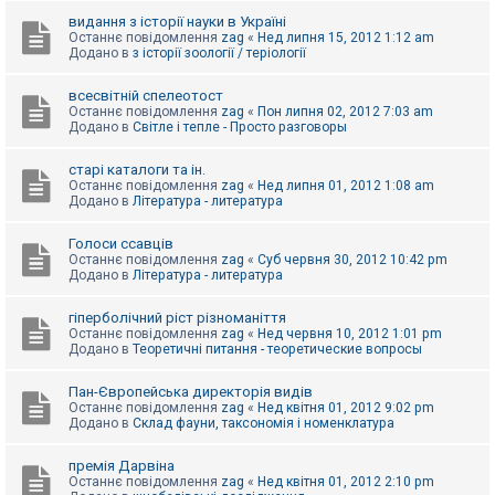
видання з історії науки в Україні
Останнє повідомлення
zag
«
Нед липня 15, 2012 1:12 am
Додано в
з історії зоології / теріології
всесвітній спелеотост
Останнє повідомлення
zag
«
Пон липня 02, 2012 7:03 am
Додано в
Світле і тепле - Просто разговоры
старі каталоги та ін.
Останнє повідомлення
zag
«
Нед липня 01, 2012 1:08 am
Додано в
Література - литература
Голоси ссавців
Останнє повідомлення
zag
«
Суб червня 30, 2012 10:42 pm
Додано в
Література - литература
гіперболічний ріст різноманіття
Останнє повідомлення
zag
«
Нед червня 10, 2012 1:01 pm
Додано в
Теоретичні питання - теоретические вопросы
Пан-Європейська директорія видів
Останнє повідомлення
zag
«
Нед квітня 01, 2012 9:02 pm
Додано в
Склад фауни, таксономія і номенклатура
премія Дарвіна
Останнє повідомлення
zag
«
Нед квітня 01, 2012 2:10 pm