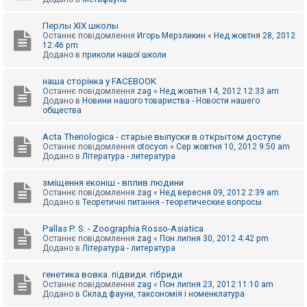
Перлы ХІХ школы
Останнє повідомлення
Игорь Мерзликин
«
Нед жовтня 28, 2012
12:46 pm
Додано в
приколи нашої школи
наша сторінка у FACEBOOK
Останнє повідомлення
zag
«
Нед жовтня 14, 2012 12:33 am
Додано в
Новини нашого товариства - Новости нашего
общества
Acta Theriologica - старые выпуски в открытом доступе
Останнє повідомлення
otocyon
«
Сер жовтня 10, 2012 9:50 am
Додано в
Література - литература
зміщення еконіш - вплив людини
Останнє повідомлення
zag
«
Нед вересня 09, 2012 2:39 am
Додано в
Теоретичні питання - теоретические вопросы
Pallas P. S. - Zoographia Rosso-Asiatica
Останнє повідомлення
zag
«
Пон липня 30, 2012 4:42 pm
Додано в
Література - литература
генетика вовка. підвиди. гібриди
Останнє повідомлення
zag
«
Пон липня 23, 2012 11:10 am
Додано в
Склад фауни, таксономія і номенклатура