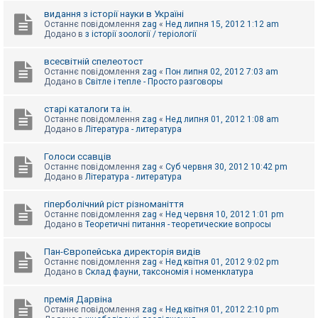
видання з історії науки в Україні
Останнє повідомлення
zag
«
Нед липня 15, 2012 1:12 am
Додано в
з історії зоології / теріології
всесвітній спелеотост
Останнє повідомлення
zag
«
Пон липня 02, 2012 7:03 am
Додано в
Світле і тепле - Просто разговоры
старі каталоги та ін.
Останнє повідомлення
zag
«
Нед липня 01, 2012 1:08 am
Додано в
Література - литература
Голоси ссавців
Останнє повідомлення
zag
«
Суб червня 30, 2012 10:42 pm
Додано в
Література - литература
гіперболічний ріст різноманіття
Останнє повідомлення
zag
«
Нед червня 10, 2012 1:01 pm
Додано в
Теоретичні питання - теоретические вопросы
Пан-Європейська директорія видів
Останнє повідомлення
zag
«
Нед квітня 01, 2012 9:02 pm
Додано в
Склад фауни, таксономія і номенклатура
премія Дарвіна
Останнє повідомлення
zag
«
Нед квітня 01, 2012 2:10 pm