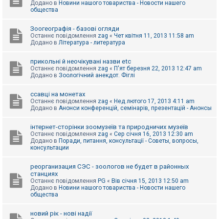
Додано в
Новини нашого товариства - Новости нашего
к
общества
Зоогеографія - базові огляди
Д
Останнє повідомлення
zag
«
Чет квітня 11, 2013 11:58 am
о
Додано в
Література - литература
п
о
м
прикольні й неочікувані назви etc
о
Останнє повідомлення
zag
«
П'ят березня 22, 2013 12:47 am
г
Додано в
Зоологічний анекдот. Фіглі
а
ссавці на монетах
Останнє повідомлення
zag
«
Нед лютого 17, 2013 4:11 am
Додано в
Анонси конференцій, семінарів, презентацій - Анонсы
інтернет-сторінки зоомузеїв та природничих музеїв
Останнє повідомлення
zag
«
Сер січня 16, 2013 12:30 am
Додано в
Поради, питання, консультації - Советы, вопросы,
консультации
реорганизация СЭС - зоологов не будет в районных
станциях
Останнє повідомлення
PG
«
Вів січня 15, 2013 12:50 am
Додано в
Новини нашого товариства - Новости нашего
общества
новий рік - нові надії