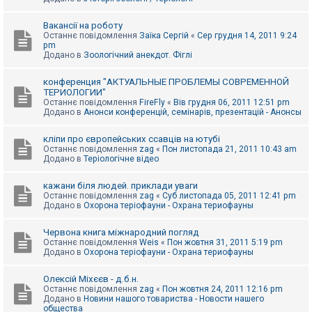
Вакансії на роботу
Останнє повідомлення
Заїка Сергій
«
Сер грудня 14, 2011 9:24
pm
Додано в
Зоологічний анекдот. Фіглі
конференция "АКТУАЛЬНЫЕ ПРОБЛЕМЫ СОВРЕМЕННОЙ
ТЕРИОЛОГИИ"
Останнє повідомлення
FireFly
«
Вів грудня 06, 2011 12:51 pm
Додано в
Анонси конференцій, семінарів, презентацій - Анонсы
кліпи про європейських ссавців на ютубі
Останнє повідомлення
zag
«
Пон листопада 21, 2011 10:43 am
Додано в
Теріологічне відео
кажани біля людей. приклади уваги
Останнє повідомлення
zag
«
Суб листопада 05, 2011 12:41 pm
Додано в
Охорона теріофауни - Охрана териофауны
Червона книга міжнародний погляд
Останнє повідомлення
Weis
«
Пон жовтня 31, 2011 5:19 pm
Додано в
Охорона теріофауни - Охрана териофауны
Олексій Міхєєв - д.б.н.
Останнє повідомлення
zag
«
Пон жовтня 24, 2011 12:16 pm
Додано в
Новини нашого товариства - Новости нашего
общества