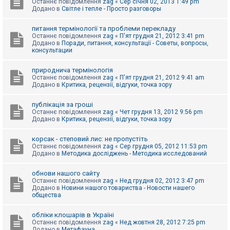
Останнє повідомлення
zag
«
Сер січня 02, 2013 1:49 pm
Додано в
Світле і тепле - Просто разговоры
питання термінології та проблеми перекладу
Останнє повідомлення
zag
«
П'ят грудня 21, 2012 3:41 pm
Додано в
Поради, питання, консультації - Советы, вопросы,
консультации
природнича термінологія
Останнє повідомлення
zag
«
П'ят грудня 21, 2012 9:41 am
Додано в
Критика, рецензії, відгуки, точка зору
публікація за гроші
Останнє повідомлення
zag
«
Чет грудня 13, 2012 9:56 pm
Додано в
Критика, рецензії, відгуки, точка зору
корсак - степовий лис: не пропустіть
Останнє повідомлення
zag
«
Сер грудня 05, 2012 11:53 pm
Додано в
Методика досліджень - Методика исследований
обнови нашого сайту
Останнє повідомлення
zag
«
Нед грудня 02, 2012 3:47 pm
Додано в
Новини нашого товариства - Новости нашего
общества
обліки клошарів в Україні
Останнє повідомлення
zag
«
Нед жовтня 28, 2012 7:25 pm
Додано в
Метафауна