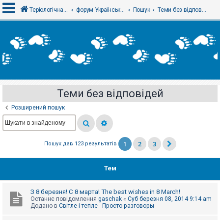
Теріологічна школа
форум Українського теріологічного товариства
Пошук
Теми без відповідей
В
х
і
д
Теми без відповідей
Р
е
Розширений пошук
є
с
т
р
а
1
2
3
Пошук дав 123 результатів
ц
і
я
Тем
Т
З 8 березня! С 8 марта! The best wishes in 8 March!
е
Останнє повідомлення
gaschak
«
Суб березня 08, 2014 9:14 am
м
Додано в
Світле і тепле - Просто разговоры
и
б