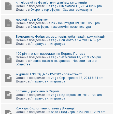
е
кіт лісовий та фауністичні дані від мисливців
з
Останнє повідомлення
zag
«
Вів лютого 11, 2014 10:37 pm
в
Додано в
Охорона теріофауни - Охрана териофауны
і
д
п
лесной кот в Крыму
о
Останнє повідомлення
PG
«
Пон грудня 09, 2013 8:23 pm
в
Додано в
Склад фауни, таксономія і номенклатура
і
д
е
Володимир Фрідман: еволюція, урбанізація, комунікація
й
Останнє повідомлення
zag
«
Пон жовтня 14, 2013 6:05 pm
Додано в
Література - литература
А
100-річчя з дня народження Бориса Попова
к
Останнє повідомлення
zag
«
Чет жовтня 10, 2013 9:55 pm
т
Додано в
Новини нашого товариства - Новости нашего
и
общества
в
н
журнал ПРИРОДА 1912-2012 - повнотекст
і
Останнє повідомлення
zag
«
Сер вересня 18, 2013 8:44 am
т
Додано в
Література - литература
е
м
и
популяції ратичних у Європі
Останнє повідомлення
zag
«
Нед червня 30, 2013 1:03 am
Додано в
Література - литература
П
о
Конкурс біологічних статей у Вікіпедії
ш
Останнє повідомлення
Shao
«
Нед червня 23, 2013 12:29 am
у