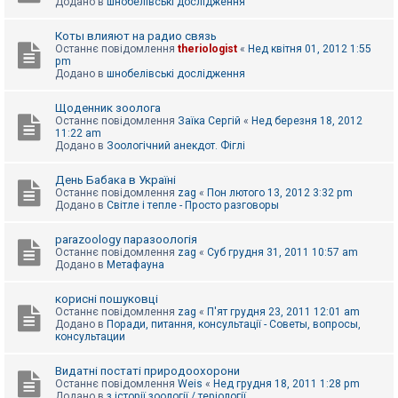
Додано в
шнобелівські дослідження
Коты влияют на радио связь
Останнє повідомлення
theriologist
«
Нед квітня 01, 2012 1:55
pm
Додано в
шнобелівські дослідження
Щоденник зоолога
Останнє повідомлення
Заїка Сергій
«
Нед березня 18, 2012
11:22 am
Додано в
Зоологічний анекдот. Фіглі
День Бабака в Україні
Останнє повідомлення
zag
«
Пон лютого 13, 2012 3:32 pm
Додано в
Світле і тепле - Просто разговоры
parazoology паразоологія
Останнє повідомлення
zag
«
Суб грудня 31, 2011 10:57 am
Додано в
Метафауна
корисні пошуковці
Останнє повідомлення
zag
«
П'ят грудня 23, 2011 12:01 am
Додано в
Поради, питання, консультації - Советы, вопросы,
консультации
Видатні постаті природоохорони
Останнє повідомлення
Weis
«
Нед грудня 18, 2011 1:28 pm
Додано в
з історії зоології / теріології