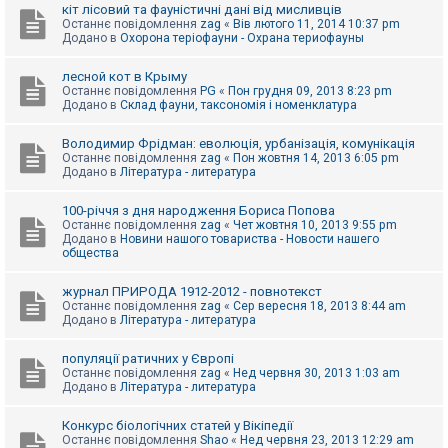
е
кіт лісовий та фауністичні дані від мисливців
з
Останнє повідомлення
zag
«
Вів лютого 11, 2014 10:37 pm
в
Додано в
Охорона теріофауни - Охрана териофауны
і
д
п
лесной кот в Крыму
о
Останнє повідомлення
PG
«
Пон грудня 09, 2013 8:23 pm
в
Додано в
Склад фауни, таксономія і номенклатура
і
д
е
Володимир Фрідман: еволюція, урбанізація, комунікація
й
Останнє повідомлення
zag
«
Пон жовтня 14, 2013 6:05 pm
Додано в
Література - литература
А
100-річчя з дня народження Бориса Попова
к
Останнє повідомлення
zag
«
Чет жовтня 10, 2013 9:55 pm
т
Додано в
Новини нашого товариства - Новости нашего
и
общества
в
н
журнал ПРИРОДА 1912-2012 - повнотекст
і
Останнє повідомлення
zag
«
Сер вересня 18, 2013 8:44 am
т
Додано в
Література - литература
е
м
и
популяції ратичних у Європі
Останнє повідомлення
zag
«
Нед червня 30, 2013 1:03 am
Додано в
Література - литература
П
о
Конкурс біологічних статей у Вікіпедії
ш
Останнє повідомлення
Shao
«
Нед червня 23, 2013 12:29 am
у