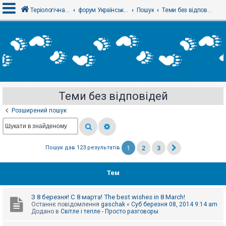
Теріологічна школа
форум Українського теріологічного товариства
Пошук
Теми без відповідей
В
х
і
д
Теми без відповідей
Р
е
Розширений пошук
є
с
т
р
а
1
2
3
Пошук дав 123 результатів
ц
і
я
Тем
Т
З 8 березня! С 8 марта! The best wishes in 8 March!
е
Останнє повідомлення
gaschak
«
Суб березня 08, 2014 9:14 am
м
Додано в
Світле і тепле - Просто разговоры
и
б