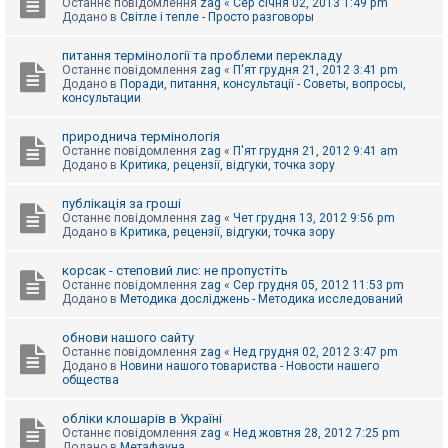
Останнє повідомлення
zag
«
Сер січня 02, 2013 1:49 pm
Додано в
Світле і тепле - Просто разговоры
питання термінології та проблеми перекладу
Останнє повідомлення
zag
«
П'ят грудня 21, 2012 3:41 pm
Додано в
Поради, питання, консультації - Советы, вопросы,
консультации
природнича термінологія
Останнє повідомлення
zag
«
П'ят грудня 21, 2012 9:41 am
Додано в
Критика, рецензії, відгуки, точка зору
публікація за гроші
Останнє повідомлення
zag
«
Чет грудня 13, 2012 9:56 pm
Додано в
Критика, рецензії, відгуки, точка зору
корсак - степовий лис: не пропустіть
Останнє повідомлення
zag
«
Сер грудня 05, 2012 11:53 pm
Додано в
Методика досліджень - Методика исследований
обнови нашого сайту
Останнє повідомлення
zag
«
Нед грудня 02, 2012 3:47 pm
Додано в
Новини нашого товариства - Новости нашего
общества
обліки клошарів в Україні
Останнє повідомлення
zag
«
Нед жовтня 28, 2012 7:25 pm
Додано в
Метафауна