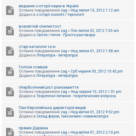
видання з історії науки в Україні
Останнє повідомлення
zag
«
Нед липня 15, 2012 1:12 am
Додано в
з історії зоології / теріології
всесвітній спелеотост
Останнє повідомлення
zag
«
Пон липня 02, 2012 7:03 am
Додано в
Світле і тепле - Просто разговоры
старі каталоги та ін.
Останнє повідомлення
zag
«
Нед липня 01, 2012 1:08 am
Додано в
Література - литература
Голоси ссавців
Останнє повідомлення
zag
«
Суб червня 30, 2012 10:42 pm
Додано в
Література - литература
гіперболічний ріст різноманіття
Останнє повідомлення
zag
«
Нед червня 10, 2012 1:01 pm
Додано в
Теоретичні питання - теоретические вопросы
Пан-Європейська директорія видів
Останнє повідомлення
zag
«
Нед квітня 01, 2012 9:02 pm
Додано в
Склад фауни, таксономія і номенклатура
премія Дарвіна
Останнє повідомлення
zag
«
Нед квітня 01, 2012 2:10 pm