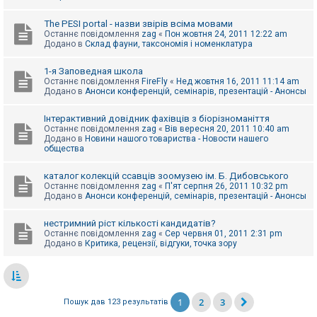
The PESI portal - назви звірів всіма мовами
Останнє повідомлення
zag
«
Пон жовтня 24, 2011 12:22 am
Додано в
Склад фауни, таксономія і номенклатура
1-я Заповедная школа
Останнє повідомлення
FireFly
«
Нед жовтня 16, 2011 11:14 am
Додано в
Анонси конференцій, семінарів, презентацій - Анонсы
Інтерактивний довідник фахівців з біорізноманіття
Останнє повідомлення
zag
«
Вів вересня 20, 2011 10:40 am
Додано в
Новини нашого товариства - Новости нашего
общества
каталог колекцій ссавців зоомузею ім. Б. Дибовського
Останнє повідомлення
zag
«
П'ят серпня 26, 2011 10:32 pm
Додано в
Анонси конференцій, семінарів, презентацій - Анонсы
нестримний ріст кількості кандидатів?
Останнє повідомлення
zag
«
Сер червня 01, 2011 2:31 pm
Додано в
Критика, рецензії, відгуки, точка зору
1
2
3
Пошук дав 123 результатів