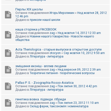
Перлы ХІХ школы
Останнє повідомлення
Игорь Мерзликин
«
Нед жовтня 28, 2012
12:46 pm
Додано в
приколи нашої школи
наша сторінка у FACEBOOK
Останнє повідомлення
zag
«
Нед жовтня 14, 2012 12:33 am
Додано в
Новини нашого товариства - Новости нашего
общества
Acta Theriologica - старые выпуски в открытом доступе
Останнє повідомлення
otocyon
«
Сер жовтня 10, 2012 9:50 am
Додано в
Література - литература
зміщення еконіш - вплив людини
Останнє повідомлення
zag
«
Нед вересня 09, 2012 2:39 am
Додано в
Теоретичні питання - теоретические вопросы
Pallas P. S. - Zoographia Rosso-Asiatica
Останнє повідомлення
zag
«
Пон липня 30, 2012 4:42 pm
Додано в
Література - литература
генетика вовка. підвиди. гібриди
Останнє повідомлення
zag
«
Пон липня 23, 2012 11:10 am
Додано в
Склад фауни, таксономія і номенклатура