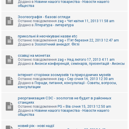
Додано в
Новини нашого товариства - Новости нашего
к
общества
Зоогеографія - базові огляди
Д
Останнє повідомлення
zag
«
Чет квітня 11, 2013 11:58 am
о
Додано в
Література - литература
п
о
м
прикольні й неочікувані назви etc
о
Останнє повідомлення
zag
«
П'ят березня 22, 2013 12:47 am
г
Додано в
Зоологічний анекдот. Фіглі
а
ссавці на монетах
Останнє повідомлення
zag
«
Нед лютого 17, 2013 4:11 am
Додано в
Анонси конференцій, семінарів, презентацій - Анонсы
інтернет-сторінки зоомузеїв та природничих музеїв
Останнє повідомлення
zag
«
Сер січня 16, 2013 12:30 am
Додано в
Поради, питання, консультації - Советы, вопросы,
консультации
реорганизация СЭС - зоологов не будет в районных
станциях
Останнє повідомлення
PG
«
Вів січня 15, 2013 12:50 am
Додано в
Новини нашого товариства - Новости нашего
общества
новий рік - нові надії