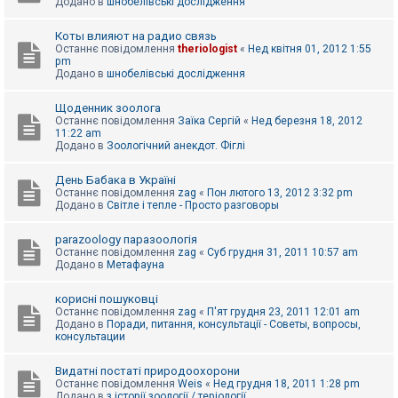
Додано в
шнобелівські дослідження
Коты влияют на радио связь
Останнє повідомлення
theriologist
«
Нед квітня 01, 2012 1:55
pm
Додано в
шнобелівські дослідження
Щоденник зоолога
Останнє повідомлення
Заїка Сергій
«
Нед березня 18, 2012
11:22 am
Додано в
Зоологічний анекдот. Фіглі
День Бабака в Україні
Останнє повідомлення
zag
«
Пон лютого 13, 2012 3:32 pm
Додано в
Світле і тепле - Просто разговоры
parazoology паразоологія
Останнє повідомлення
zag
«
Суб грудня 31, 2011 10:57 am
Додано в
Метафауна
корисні пошуковці
Останнє повідомлення
zag
«
П'ят грудня 23, 2011 12:01 am
Додано в
Поради, питання, консультації - Советы, вопросы,
консультации
Видатні постаті природоохорони
Останнє повідомлення
Weis
«
Нед грудня 18, 2011 1:28 pm
Додано в
з історії зоології / теріології