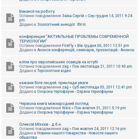
Вакансії на роботу
Останнє повідомлення
Заїка Сергій
«
Сер грудня 14, 2011 9:24
pm
Додано в
Зоологічний анекдот. Фіглі
конференция "АКТУАЛЬНЫЕ ПРОБЛЕМЫ СОВРЕМЕННОЙ
ТЕРИОЛОГИИ"
Останнє повідомлення
FireFly
«
Вів грудня 06, 2011 12:51 pm
Додано в
Анонси конференцій, семінарів, презентацій - Анонсы
кліпи про європейських ссавців на ютубі
Останнє повідомлення
zag
«
Пон листопада 21, 2011 10:43 am
Додано в
Теріологічне відео
кажани біля людей. приклади уваги
Останнє повідомлення
zag
«
Суб листопада 05, 2011 12:41 pm
Додано в
Охорона теріофауни - Охрана териофауны
Червона книга міжнародний погляд
Останнє повідомлення
Weis
«
Пон жовтня 31, 2011 5:19 pm
Додано в
Охорона теріофауни - Охрана териофауны
Олексій Міхєєв - д.б.н.
Останнє повідомлення
zag
«
Пон жовтня 24, 2011 12:16 pm
Додано в
Новини нашого товариства - Новости нашего
общества