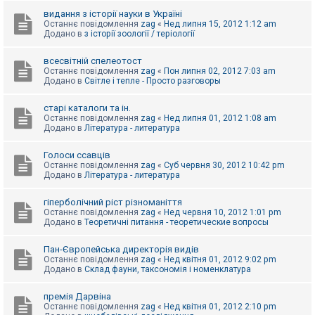
видання з історії науки в Україні
Останнє повідомлення
zag
«
Нед липня 15, 2012 1:12 am
Додано в
з історії зоології / теріології
всесвітній спелеотост
Останнє повідомлення
zag
«
Пон липня 02, 2012 7:03 am
Додано в
Світле і тепле - Просто разговоры
старі каталоги та ін.
Останнє повідомлення
zag
«
Нед липня 01, 2012 1:08 am
Додано в
Література - литература
Голоси ссавців
Останнє повідомлення
zag
«
Суб червня 30, 2012 10:42 pm
Додано в
Література - литература
гіперболічний ріст різноманіття
Останнє повідомлення
zag
«
Нед червня 10, 2012 1:01 pm
Додано в
Теоретичні питання - теоретические вопросы
Пан-Європейська директорія видів
Останнє повідомлення
zag
«
Нед квітня 01, 2012 9:02 pm
Додано в
Склад фауни, таксономія і номенклатура
премія Дарвіна
Останнє повідомлення
zag
«
Нед квітня 01, 2012 2:10 pm