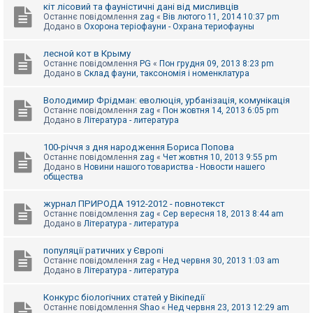
е
кіт лісовий та фауністичні дані від мисливців
з
Останнє повідомлення
zag
«
Вів лютого 11, 2014 10:37 pm
в
Додано в
Охорона теріофауни - Охрана териофауны
і
д
п
лесной кот в Крыму
о
Останнє повідомлення
PG
«
Пон грудня 09, 2013 8:23 pm
в
Додано в
Склад фауни, таксономія і номенклатура
і
д
е
Володимир Фрідман: еволюція, урбанізація, комунікація
й
Останнє повідомлення
zag
«
Пон жовтня 14, 2013 6:05 pm
Додано в
Література - литература
А
100-річчя з дня народження Бориса Попова
к
Останнє повідомлення
zag
«
Чет жовтня 10, 2013 9:55 pm
т
Додано в
Новини нашого товариства - Новости нашего
и
общества
в
н
журнал ПРИРОДА 1912-2012 - повнотекст
і
Останнє повідомлення
zag
«
Сер вересня 18, 2013 8:44 am
т
Додано в
Література - литература
е
м
и
популяції ратичних у Європі
Останнє повідомлення
zag
«
Нед червня 30, 2013 1:03 am
Додано в
Література - литература
П
о
Конкурс біологічних статей у Вікіпедії
ш
Останнє повідомлення
Shao
«
Нед червня 23, 2013 12:29 am
у