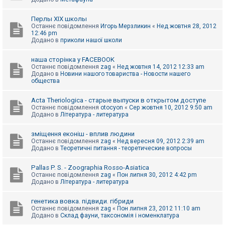
Перлы ХІХ школы
Останнє повідомлення
Игорь Мерзликин
«
Нед жовтня 28, 2012
12:46 pm
Додано в
приколи нашої школи
наша сторінка у FACEBOOK
Останнє повідомлення
zag
«
Нед жовтня 14, 2012 12:33 am
Додано в
Новини нашого товариства - Новости нашего
общества
Acta Theriologica - старые выпуски в открытом доступе
Останнє повідомлення
otocyon
«
Сер жовтня 10, 2012 9:50 am
Додано в
Література - литература
зміщення еконіш - вплив людини
Останнє повідомлення
zag
«
Нед вересня 09, 2012 2:39 am
Додано в
Теоретичні питання - теоретические вопросы
Pallas P. S. - Zoographia Rosso-Asiatica
Останнє повідомлення
zag
«
Пон липня 30, 2012 4:42 pm
Додано в
Література - литература
генетика вовка. підвиди. гібриди
Останнє повідомлення
zag
«
Пон липня 23, 2012 11:10 am
Додано в
Склад фауни, таксономія і номенклатура