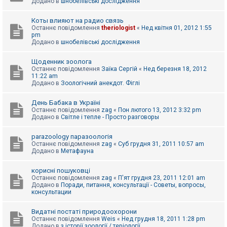
Додано в
шнобелівські дослідження
Коты влияют на радио связь
Останнє повідомлення
theriologist
«
Нед квітня 01, 2012 1:55
pm
Додано в
шнобелівські дослідження
Щоденник зоолога
Останнє повідомлення
Заїка Сергій
«
Нед березня 18, 2012
11:22 am
Додано в
Зоологічний анекдот. Фіглі
День Бабака в Україні
Останнє повідомлення
zag
«
Пон лютого 13, 2012 3:32 pm
Додано в
Світле і тепле - Просто разговоры
parazoology паразоологія
Останнє повідомлення
zag
«
Суб грудня 31, 2011 10:57 am
Додано в
Метафауна
корисні пошуковці
Останнє повідомлення
zag
«
П'ят грудня 23, 2011 12:01 am
Додано в
Поради, питання, консультації - Советы, вопросы,
консультации
Видатні постаті природоохорони
Останнє повідомлення
Weis
«
Нед грудня 18, 2011 1:28 pm
Додано в
з історії зоології / теріології