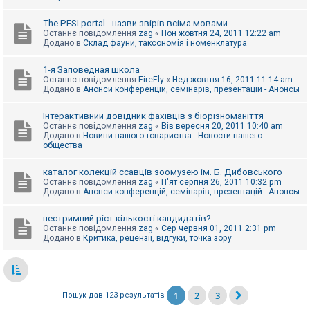
The PESI portal - назви звірів всіма мовами
Останнє повідомлення
zag
«
Пон жовтня 24, 2011 12:22 am
Додано в
Склад фауни, таксономія і номенклатура
1-я Заповедная школа
Останнє повідомлення
FireFly
«
Нед жовтня 16, 2011 11:14 am
Додано в
Анонси конференцій, семінарів, презентацій - Анонсы
Інтерактивний довідник фахівців з біорізноманіття
Останнє повідомлення
zag
«
Вів вересня 20, 2011 10:40 am
Додано в
Новини нашого товариства - Новости нашего
общества
каталог колекцій ссавців зоомузею ім. Б. Дибовського
Останнє повідомлення
zag
«
П'ят серпня 26, 2011 10:32 pm
Додано в
Анонси конференцій, семінарів, презентацій - Анонсы
нестримний ріст кількості кандидатів?
Останнє повідомлення
zag
«
Сер червня 01, 2011 2:31 pm
Додано в
Критика, рецензії, відгуки, точка зору
1
2
3
Пошук дав 123 результатів