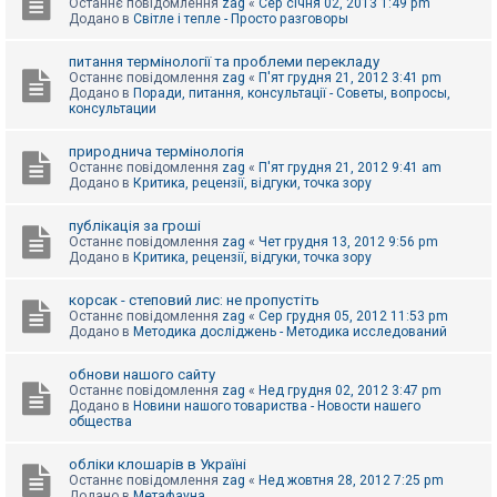
Останнє повідомлення
zag
«
Сер січня 02, 2013 1:49 pm
Додано в
Світле і тепле - Просто разговоры
питання термінології та проблеми перекладу
Останнє повідомлення
zag
«
П'ят грудня 21, 2012 3:41 pm
Додано в
Поради, питання, консультації - Советы, вопросы,
консультации
природнича термінологія
Останнє повідомлення
zag
«
П'ят грудня 21, 2012 9:41 am
Додано в
Критика, рецензії, відгуки, точка зору
публікація за гроші
Останнє повідомлення
zag
«
Чет грудня 13, 2012 9:56 pm
Додано в
Критика, рецензії, відгуки, точка зору
корсак - степовий лис: не пропустіть
Останнє повідомлення
zag
«
Сер грудня 05, 2012 11:53 pm
Додано в
Методика досліджень - Методика исследований
обнови нашого сайту
Останнє повідомлення
zag
«
Нед грудня 02, 2012 3:47 pm
Додано в
Новини нашого товариства - Новости нашего
общества
обліки клошарів в Україні
Останнє повідомлення
zag
«
Нед жовтня 28, 2012 7:25 pm
Додано в
Метафауна