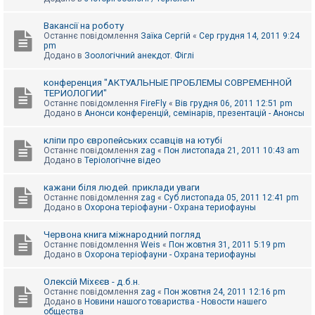
Вакансії на роботу
Останнє повідомлення
Заїка Сергій
«
Сер грудня 14, 2011 9:24
pm
Додано в
Зоологічний анекдот. Фіглі
конференция "АКТУАЛЬНЫЕ ПРОБЛЕМЫ СОВРЕМЕННОЙ
ТЕРИОЛОГИИ"
Останнє повідомлення
FireFly
«
Вів грудня 06, 2011 12:51 pm
Додано в
Анонси конференцій, семінарів, презентацій - Анонсы
кліпи про європейських ссавців на ютубі
Останнє повідомлення
zag
«
Пон листопада 21, 2011 10:43 am
Додано в
Теріологічне відео
кажани біля людей. приклади уваги
Останнє повідомлення
zag
«
Суб листопада 05, 2011 12:41 pm
Додано в
Охорона теріофауни - Охрана териофауны
Червона книга міжнародний погляд
Останнє повідомлення
Weis
«
Пон жовтня 31, 2011 5:19 pm
Додано в
Охорона теріофауни - Охрана териофауны
Олексій Міхєєв - д.б.н.
Останнє повідомлення
zag
«
Пон жовтня 24, 2011 12:16 pm
Додано в
Новини нашого товариства - Новости нашего
общества