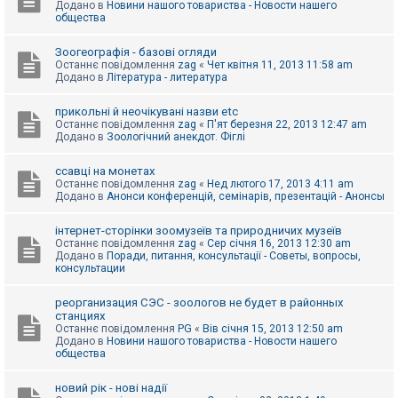
Додано в
Новини нашого товариства - Новости нашего
к
общества
Зоогеографія - базові огляди
Д
Останнє повідомлення
zag
«
Чет квітня 11, 2013 11:58 am
о
Додано в
Література - литература
п
о
м
прикольні й неочікувані назви etc
о
Останнє повідомлення
zag
«
П'ят березня 22, 2013 12:47 am
г
Додано в
Зоологічний анекдот. Фіглі
а
ссавці на монетах
Останнє повідомлення
zag
«
Нед лютого 17, 2013 4:11 am
Додано в
Анонси конференцій, семінарів, презентацій - Анонсы
інтернет-сторінки зоомузеїв та природничих музеїв
Останнє повідомлення
zag
«
Сер січня 16, 2013 12:30 am
Додано в
Поради, питання, консультації - Советы, вопросы,
консультации
реорганизация СЭС - зоологов не будет в районных
станциях
Останнє повідомлення
PG
«
Вів січня 15, 2013 12:50 am
Додано в
Новини нашого товариства - Новости нашего
общества
новий рік - нові надії