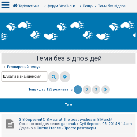
Теріологічна школа
форум Українського теріологічного товариства
Пошук
Теми без відповідей
В
х
і
д
Теми без відповідей
Р
е
Розширений пошук
є
с
т
р
а
1
2
3
Пошук дав 123 результатів
ц
і
я
Тем
Т
З 8 березня! С 8 марта! The best wishes in 8 March!
е
Останнє повідомлення
gaschak
«
Суб березня 08, 2014 9:14 am
м
Додано в
Світле і тепле - Просто разговоры
и
б