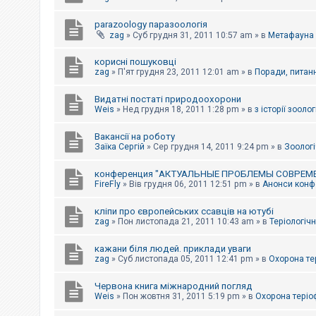
parazoology паразоологія
zag
»
Суб грудня 31, 2011 10:57 am
» в
Метафауна
корисні пошуковці
zag
»
П'ят грудня 23, 2011 12:01 am
» в
Поради, питанн
Видатні постаті природоохорони
Weis
»
Нед грудня 18, 2011 1:28 pm
» в
з історії зоологі
Вакансії на роботу
Заїка Сергій
»
Сер грудня 14, 2011 9:24 pm
» в
Зоологі
конференция "АКТУАЛЬНЫЕ ПРОБЛЕМЫ СОВРЕМ
FireFly
»
Вів грудня 06, 2011 12:51 pm
» в
Анонси конфе
кліпи про європейських ссавців на ютубі
zag
»
Пон листопада 21, 2011 10:43 am
» в
Теріологічн
кажани біля людей. приклади уваги
zag
»
Суб листопада 05, 2011 12:41 pm
» в
Охорона те
Червона книга міжнародний погляд
Weis
»
Пон жовтня 31, 2011 5:19 pm
» в
Охорона теріо