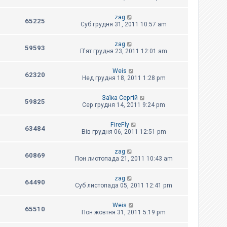
zag
65225
Суб грудня 31, 2011 10:57 am
zag
59593
П'ят грудня 23, 2011 12:01 am
Weis
62320
Нед грудня 18, 2011 1:28 pm
Заїка Сергій
59825
Сер грудня 14, 2011 9:24 pm
FireFly
63484
Вів грудня 06, 2011 12:51 pm
zag
60869
Пон листопада 21, 2011 10:43 am
zag
64490
Суб листопада 05, 2011 12:41 pm
Weis
65510
Пон жовтня 31, 2011 5:19 pm