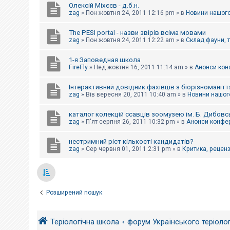
Олексій Міхєєв - д.б.н.
zag
»
Пон жовтня 24, 2011 12:16 pm
» в
Новини нашого
The PESI portal - назви звірів всіма мовами
zag
»
Пон жовтня 24, 2011 12:22 am
» в
Склад фауни, 
1-я Заповедная школа
FireFly
»
Нед жовтня 16, 2011 11:14 am
» в
Анонси конф
Інтерактивний довідник фахівців з біорізноманітт
zag
»
Вів вересня 20, 2011 10:40 am
» в
Новини нашого
каталог колекцій ссавців зоомузею ім. Б. Дибовс
zag
»
П'ят серпня 26, 2011 10:32 pm
» в
Анонси конфер
нестримний ріст кількості кандидатів?
zag
»
Сер червня 01, 2011 2:31 pm
» в
Критика, рецензі
Розширений пошук
Теріологічна школа
форум Українського теріоло