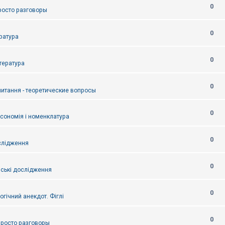
0
Просто разговоры
0
ература
0
итература
0
питання - теоретические вопросы
0
ксономія і номенклатура
0
слідження
0
ські дослідження
0
огічний анекдот. Фіглі
0
 Просто разговоры