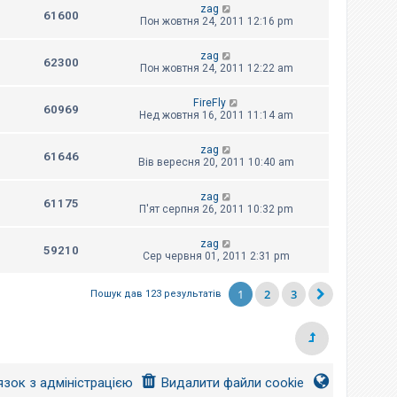
zag
61600
Пон жовтня 24, 2011 12:16 pm
zag
62300
Пон жовтня 24, 2011 12:22 am
FireFly
60969
Нед жовтня 16, 2011 11:14 am
zag
61646
Вів вересня 20, 2011 10:40 am
zag
61175
П'ят серпня 26, 2011 10:32 pm
zag
59210
Сер червня 01, 2011 2:31 pm
1
2
3
Пошук дав 123 результатів
язок з адміністрацією
Видалити файли cookie