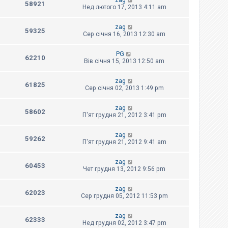
zag
58921
Нед лютого 17, 2013 4:11 am
zag
59325
Сер січня 16, 2013 12:30 am
PG
62210
Вів січня 15, 2013 12:50 am
zag
61825
Сер січня 02, 2013 1:49 pm
zag
58602
П'ят грудня 21, 2012 3:41 pm
zag
59262
П'ят грудня 21, 2012 9:41 am
zag
60453
Чет грудня 13, 2012 9:56 pm
zag
62023
Сер грудня 05, 2012 11:53 pm
zag
62333
Нед грудня 02, 2012 3:47 pm