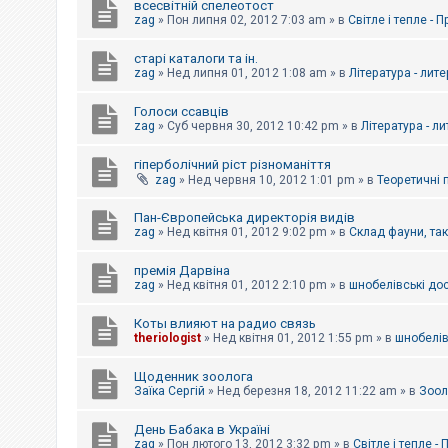
всесвітній спелеотост
zag
»
Пон липня 02, 2012 7:03 am
» в
Світле і тепле - 
старі каталоги та ін.
zag
»
Нед липня 01, 2012 1:08 am
» в
Література - лит
Голоси ссавців
zag
»
Суб червня 30, 2012 10:42 pm
» в
Література - л
гіперболічний ріст різноманіття
zag
»
Нед червня 10, 2012 1:01 pm
» в
Теоретичні 
Пан-Європейська директорія видів
zag
»
Нед квітня 01, 2012 9:02 pm
» в
Склад фауни, та
премія Дарвіна
zag
»
Нед квітня 01, 2012 2:10 pm
» в
шнобелівські до
Коты влияют на радио связь
theriologist
»
Нед квітня 01, 2012 1:55 pm
» в
шнобелів
Щоденник зоолога
Заїка Сергій
»
Нед березня 18, 2012 11:22 am
» в
Зоол
День Бабака в Україні
zag
»
Пон лютого 13, 2012 3:32 pm
» в
Світле і тепле -