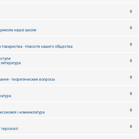
0
0
приколи нашої школи
0
 товариства - Новости нашего общества
оступе
0
- литература
0
тання - теоретические вопросы
0
ература
0
аксономія і номенклатура
0
/ теріології