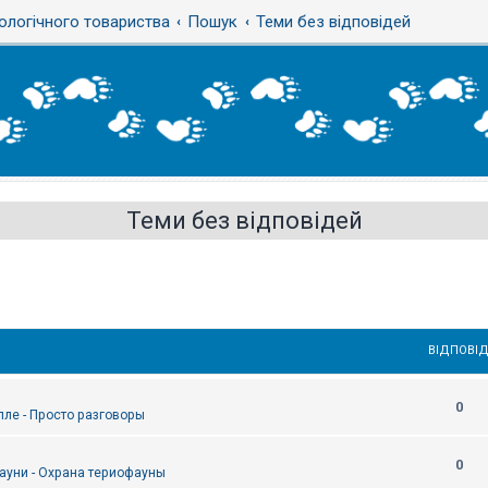
ологічного товариства
Пошук
Теми без відповідей
Теми без відповідей
ВІДПОВІД
0
епле - Просто разговоры
0
ауни - Охрана териофауны