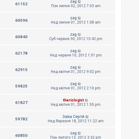
zag
61152
Пон липня 02, 2012 7:03 am
zag
60596
Нед липня 01, 2012 1:08 am
zag
60840
Суб червня 30, 2012 10:42 pm
zag
62178
Нед червня 10, 2012 1:01 pm
zag
62915
Нед квітня 01, 2012 9:02 pm
zag
59825
Нед квітня 01, 2012 2:10 pm
theriologist
61827
Нед квітня 01, 2012 1:55 pm
Заїка Сергій
59782
Нед березня 18, 2012 11:22 am
zag
60850
Пон лютого 13, 2012 3:32 pm