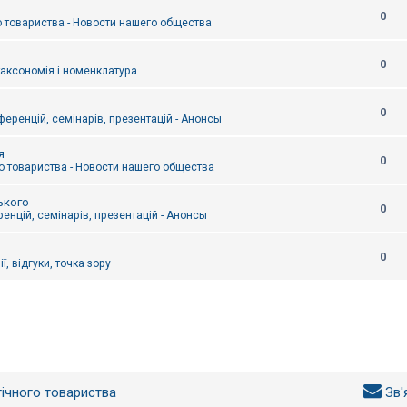
0
 товариства - Новости нашего общества
0
таксономія і номенклатура
0
еренцій, семінарів, презентацій - Анонсы
я
0
 товариства - Новости нашего общества
ького
0
енцій, семінарів, презентацій - Анонсы
0
ї, відгуки, точка зору
гічного товариства
Зв'