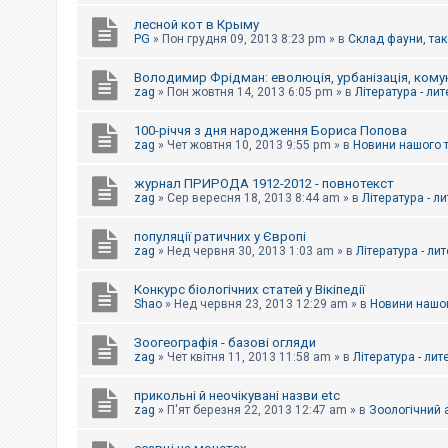
е
з
лесной кот в Крыму
в
PG
»
Пон грудня 09, 2013 8:23 pm
» в
Склад фауни, так
і
д
п
Володимир Фрідман: еволюція, урбанізація, комун
о
zag
»
Пон жовтня 14, 2013 6:05 pm
» в
Література - ли
в
і
д
100-річчя з дня народження Бориса Попова
е
zag
»
Чет жовтня 10, 2013 9:55 pm
» в
Новини нашого 
й
журнал ПРИРОДА 1912-2012 - повнотекст
zag
»
Сер вересня 18, 2013 8:44 am
» в
Література - л
А
к
популяції ратичних у Європі
т
и
zag
»
Нед червня 30, 2013 1:03 am
» в
Література - ли
в
н
Конкурс біологічних статей у Вікіпедії
і
Shao
»
Нед червня 23, 2013 12:29 am
» в
Новини нашог
т
е
м
Зоогеографія - базові огляди
и
zag
»
Чет квітня 11, 2013 11:58 am
» в
Література - лит
прикольні й неочікувані назви etc
П
zag
»
П'ят березня 22, 2013 12:47 am
» в
Зоологічний а
о
ш
у