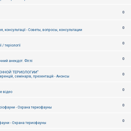
0
0
я, консультації - Советы, вопросы, консультации
0
ї / теріології
0
чний анекдот. Фіглі
ЕННОЙ ТЕРИОЛОГИИ"
0
ренцій, семінарів, презентацій - Анонсы
0
е відео
0
ріофауни - Охрана териофауны
0
фауни - Охрана териофауны