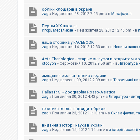
обліки клошарів в Україні
zag
»
Нед жовтня 28, 2012 7:25 pm
» в
Метафауна
Перлы ХІХ школы
Игорь Мерзликин
»
Нед жовтня 28, 2012 12:46 pm
» в
наша сторінка у FACEBOOK
zag
»
Нед жовтня 14, 2012 12:33 am
» в
Новини нашого
Acta Theriologica - старые выпуски в открытом д
otocyon
»
Сер жовтня 10, 2012 9:50 am
» в
Література 
зміщення еконіш - вплив людини
zag
»
Нед вересня 09, 2012 2:39 am
» в
Теоретичні пи
Pallas P. S. - Zoographia Rosso-Asiatica
zag
»
Пон липня 30, 2012 4:42 pm
» в
Література - лит
генетика вовка. підвиди. гібриди
zag
»
Пон липня 23, 2012 11:10 am
» в
Склад фауни, т
видання з історії науки в Україні
zag
»
Нед липня 15, 2012 1:12 am
» в
з історії зоології 