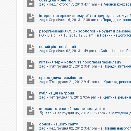
ссавці на монетах
к
zag
»
Нед лютого 17, 2013 4:11 am
» в
Анонси конферен
інтернет-сторінки зоомузеїв та природничих музе
Д
zag
»
Сер січня 16, 2013 12:30 am
» в
Поради, питання,
о
п
реорганизация СЭС - зоологов не будет в районн
о
PG
»
Вів січня 15, 2013 12:50 am
» в
Новини нашого то
м
о
г
новий рік - нові надії
а
zag
»
Сер січня 02, 2013 1:49 pm
» в
Світле і тепле - 
питання термінології та проблеми перекладу
zag
»
П'ят грудня 21, 2012 3:41 pm
» в
Поради, питання
природнича термінологія
zag
»
П'ят грудня 21, 2012 9:41 am
» в
Критика, рецензі
публікація за гроші
zag
»
Чет грудня 13, 2012 9:56 pm
» в
Критика, рецензії
корсак - степовий лис: не пропустіть
zag
»
Сер грудня 05, 2012 11:53 pm
» в
Методика д
обнови нашого сайту
zag
»
Нед грудня 02, 2012 3:47 pm
» в
Новини нашого 