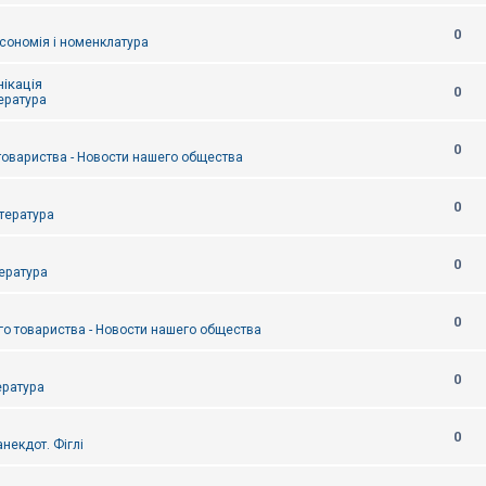
0
сономія і номенклатура
ікація
0
тература
0
товариства - Новости нашего общества
0
итература
0
тература
0
о товариства - Новости нашего общества
0
ература
0
некдот. Фіглі