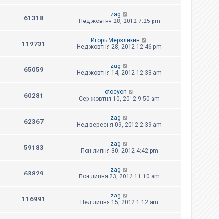
zag
61318
Нед жовтня 28, 2012 7:25 pm
Игорь Мерзликин
119731
Нед жовтня 28, 2012 12:46 pm
zag
65059
Нед жовтня 14, 2012 12:33 am
otocyon
60281
Сер жовтня 10, 2012 9:50 am
zag
62367
Нед вересня 09, 2012 2:39 am
zag
59183
Пон липня 30, 2012 4:42 pm
zag
63829
Пон липня 23, 2012 11:10 am
zag
116991
Нед липня 15, 2012 1:12 am