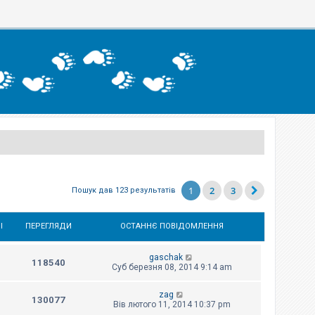
1
2
3
Пошук дав 123 результатів
І
ПЕРЕГЛЯДИ
ОСТАННЄ ПОВІДОМЛЕННЯ
gaschak
118540
Суб березня 08, 2014 9:14 am
zag
130077
Вів лютого 11, 2014 10:37 pm