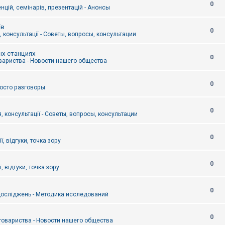
0
цій, семінарів, презентацій - Анонсы
їв
0
 консультації - Советы, вопросы, консультации
ых станциях
0
вариства - Новости нашего общества
0
Просто разговоры
0
, консультації - Советы, вопросы, консультации
0
ї, відгуки, точка зору
0
, відгуки, точка зору
0
осліджень - Методика исследований
0
товариства - Новости нашего общества