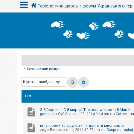
Теріологічна школа
форум Українського тері
В
х
і
д
Р
е
є
Розширений пошук
с
т
р
а
ц
і
ТЕМ
я
З 8 березня! С 8 марта! The best wishes in 8 March!
Т
gaschak
»
Суб березня 08, 2014 9:14 am
» в
Світле і т
е
м
кіт лісовий та фауністичні дані від мисливців
и
б
zag
»
Вів лютого 11, 2014 10:37 pm
» в
Охорона теріоф