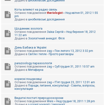
Додано в
шнобелівські дослідження
Коты влияют на радио связь
Останнє повідомлення
theriologist
«
Нед квітня 01, 2012 1:55
pm
Додано в
шнобелівські дослідження
Щоденник зоолога
Останнє повідомлення
Заїка Сергій
«
Нед березня 18, 2012
11:22 am
Додано в
Зоологічний анекдот. Фіглі
День Бабака в Україні
Останнє повідомлення
zag
«
Пон лютого 13, 2012 3:32 pm
Додано в
Світле і тепле - Просто разговоры
parazoology паразоологія
Останнє повідомлення
zag
«
Суб грудня 31, 2011 10:57 am
Додано в
Метафауна
корисні пошуковці
Останнє повідомлення
zag
«
П'ят грудня 23, 2011 12:01 am
Додано в
Поради, питання, консультації - Советы, вопросы,
консультации
Видатні постаті природоохорони
Останнє повідомлення
Weis
«
Нед грудня 18, 2011 1:28 pm
Додано в
з історії зоології / теріології