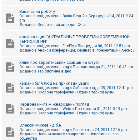
Вакансії на роботу
Останнє повідомлення
Заїка Сергій
«
Сер грудня 14, 2011 9:24
pm
Додано в
Зоологічний анекдот. Фіглі
конференция "АКТУАЛЬНЫЕ ПРОБЛЕМЫ СОВРЕМЕННОЙ
ТЕРИОЛОГИИ"
Останнє повідомлення
FireFly
«
Вів грудня 06, 2011 12:51 pm
Додано в
Анонси конференцій, семінарів, презентацій - Анонсы
кліпи про європейських ссавців на ютубі
Останнє повідомлення
zag
«
Пон листопада 21, 2011 10:43 am
Додано в
Теріологічне відео
кажани біля людей. приклади уваги
Останнє повідомлення
zag
«
Суб листопада 05, 2011 12:41 pm
Додано в
Охорона теріофауни - Охрана териофауны
Червона книга міжнародний погляд
Останнє повідомлення
Weis
«
Пон жовтня 31, 2011 5:19 pm
Додано в
Охорона теріофауни - Охрана териофауны
Олексій Міхєєв - д.б.н.
Останнє повідомлення
zag
«
Пон жовтня 24, 2011 12:16 pm
Додано в
Новини нашого товариства - Новости нашего
общества