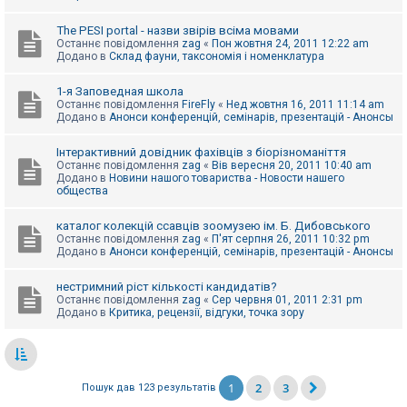
The PESI portal - назви звірів всіма мовами
Останнє повідомлення
zag
«
Пон жовтня 24, 2011 12:22 am
Додано в
Склад фауни, таксономія і номенклатура
1-я Заповедная школа
Останнє повідомлення
FireFly
«
Нед жовтня 16, 2011 11:14 am
Додано в
Анонси конференцій, семінарів, презентацій - Анонсы
Інтерактивний довідник фахівців з біорізноманіття
Останнє повідомлення
zag
«
Вів вересня 20, 2011 10:40 am
Додано в
Новини нашого товариства - Новости нашего
общества
каталог колекцій ссавців зоомузею ім. Б. Дибовського
Останнє повідомлення
zag
«
П'ят серпня 26, 2011 10:32 pm
Додано в
Анонси конференцій, семінарів, презентацій - Анонсы
нестримний ріст кількості кандидатів?
Останнє повідомлення
zag
«
Сер червня 01, 2011 2:31 pm
Додано в
Критика, рецензії, відгуки, точка зору
1
2
3
Пошук дав 123 результатів