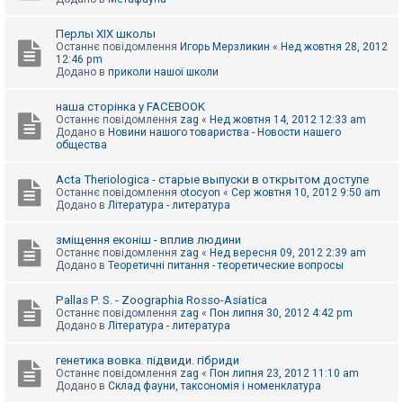
Перлы ХІХ школы
Останнє повідомлення
Игорь Мерзликин
«
Нед жовтня 28, 2012
12:46 pm
Додано в
приколи нашої школи
наша сторінка у FACEBOOK
Останнє повідомлення
zag
«
Нед жовтня 14, 2012 12:33 am
Додано в
Новини нашого товариства - Новости нашего
общества
Acta Theriologica - старые выпуски в открытом доступе
Останнє повідомлення
otocyon
«
Сер жовтня 10, 2012 9:50 am
Додано в
Література - литература
зміщення еконіш - вплив людини
Останнє повідомлення
zag
«
Нед вересня 09, 2012 2:39 am
Додано в
Теоретичні питання - теоретические вопросы
Pallas P. S. - Zoographia Rosso-Asiatica
Останнє повідомлення
zag
«
Пон липня 30, 2012 4:42 pm
Додано в
Література - литература
генетика вовка. підвиди. гібриди
Останнє повідомлення
zag
«
Пон липня 23, 2012 11:10 am
Додано в
Склад фауни, таксономія і номенклатура