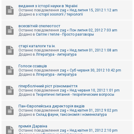
видання з історії науки в Україні
Останнє повідомлення
zag
«
Нед липня 15, 2012 1:12 am
Додано в
з історії зоології / теріології
всесвітній спелеотост
Останнє повідомлення
zag
«
Пон липня 02, 2012 7:03 am
Додано в
Світле і тепле - Просто разговоры
старі каталоги та ін.
Останнє повідомлення
zag
«
Нед липня 01, 2012 1:08 am
Додано в
Література - литература
Голоси ссавців
Останнє повідомлення
zag
«
Суб червня 30, 2012 10:42 pm
Додано в
Література - литература
гіперболічний ріст різноманіття
Останнє повідомлення
zag
«
Нед червня 10, 2012 1:01 pm
Додано в
Теоретичні питання - теоретические вопросы
Пан-Європейська директорія видів
Останнє повідомлення
zag
«
Нед квітня 01, 2012 9:02 pm
Додано в
Склад фауни, таксономія і номенклатура
премія Дарвіна
Останнє повідомлення
zag
«
Нед квітня 01, 2012 2:10 pm