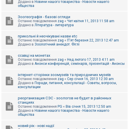
Додано в
Новини нашого товариства - Новости нашего
к
общества
Зоогеографія - базові огляди
Д
Останнє повідомлення
zag
«
Чет квітня 11, 2013 11:58 am
о
Додано в
Література - литература
п
о
м
прикольні й неочікувані назви etc
о
Останнє повідомлення
zag
«
П'ят березня 22, 2013 12:47 am
г
Додано в
Зоологічний анекдот. Фіглі
а
ссавці на монетах
Останнє повідомлення
zag
«
Нед лютого 17, 2013 4:11 am
Додано в
Анонси конференцій, семінарів, презентацій - Анонсы
інтернет-сторінки зоомузеїв та природничих музеїв
Останнє повідомлення
zag
«
Сер січня 16, 2013 12:30 am
Додано в
Поради, питання, консультації - Советы, вопросы,
консультации
реорганизация СЭС - зоологов не будет в районных
станциях
Останнє повідомлення
PG
«
Вів січня 15, 2013 12:50 am
Додано в
Новини нашого товариства - Новости нашего
общества
новий рік - нові надії