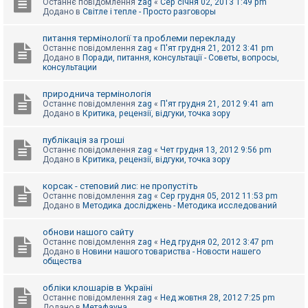
Останнє повідомлення
zag
«
Сер січня 02, 2013 1:49 pm
Додано в
Світле і тепле - Просто разговоры
питання термінології та проблеми перекладу
Останнє повідомлення
zag
«
П'ят грудня 21, 2012 3:41 pm
Додано в
Поради, питання, консультації - Советы, вопросы,
консультации
природнича термінологія
Останнє повідомлення
zag
«
П'ят грудня 21, 2012 9:41 am
Додано в
Критика, рецензії, відгуки, точка зору
публікація за гроші
Останнє повідомлення
zag
«
Чет грудня 13, 2012 9:56 pm
Додано в
Критика, рецензії, відгуки, точка зору
корсак - степовий лис: не пропустіть
Останнє повідомлення
zag
«
Сер грудня 05, 2012 11:53 pm
Додано в
Методика досліджень - Методика исследований
обнови нашого сайту
Останнє повідомлення
zag
«
Нед грудня 02, 2012 3:47 pm
Додано в
Новини нашого товариства - Новости нашего
общества
обліки клошарів в Україні
Останнє повідомлення
zag
«
Нед жовтня 28, 2012 7:25 pm
Додано в
Метафауна