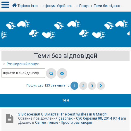
Теріологічна школа
форум Українського теріологічного товариства
Пошук
Теми без відповідей
В
х
і
д
Теми без відповідей
Р
е
Розширений пошук
є
с
т
р
а
1
2
3
Пошук дав 123 результатів
ц
і
я
Тем
Т
З 8 березня! С 8 марта! The best wishes in 8 March!
е
Останнє повідомлення
gaschak
«
Суб березня 08, 2014 9:14 am
м
Додано в
Світле і тепле - Просто разговоры
и
б