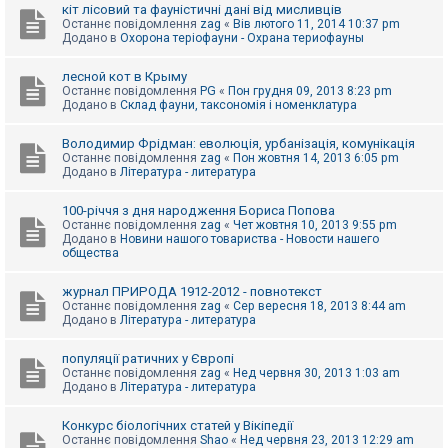
е
кіт лісовий та фауністичні дані від мисливців
з
Останнє повідомлення
zag
«
Вів лютого 11, 2014 10:37 pm
в
Додано в
Охорона теріофауни - Охрана териофауны
і
д
п
лесной кот в Крыму
о
Останнє повідомлення
PG
«
Пон грудня 09, 2013 8:23 pm
в
Додано в
Склад фауни, таксономія і номенклатура
і
д
е
Володимир Фрідман: еволюція, урбанізація, комунікація
й
Останнє повідомлення
zag
«
Пон жовтня 14, 2013 6:05 pm
Додано в
Література - литература
А
100-річчя з дня народження Бориса Попова
к
Останнє повідомлення
zag
«
Чет жовтня 10, 2013 9:55 pm
т
Додано в
Новини нашого товариства - Новости нашего
и
общества
в
н
журнал ПРИРОДА 1912-2012 - повнотекст
і
Останнє повідомлення
zag
«
Сер вересня 18, 2013 8:44 am
т
Додано в
Література - литература
е
м
и
популяції ратичних у Європі
Останнє повідомлення
zag
«
Нед червня 30, 2013 1:03 am
Додано в
Література - литература
П
о
Конкурс біологічних статей у Вікіпедії
ш
Останнє повідомлення
Shao
«
Нед червня 23, 2013 12:29 am
у