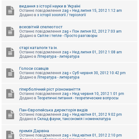
видання з історії науки в Україні
Останнє повідомлення
zag
«
Нед липня 15, 2012 1:12 am
Додано в
з історії зоології / теріології
всесвітній спелеотост
Останнє повідомлення
zag
«
Пон липня 02, 2012 7:03 am
Додано в
Світле і тепле - Просто разговоры
старі каталоги та ін.
Останнє повідомлення
zag
«
Нед липня 01, 2012 1:08 am
Додано в
Література - литература
Голоси ссавців
Останнє повідомлення
zag
«
Суб червня 30, 2012 10:42 pm
Додано в
Література - литература
гіперболічний ріст різноманіття
Останнє повідомлення
zag
«
Нед червня 10, 2012 1:01 pm
Додано в
Теоретичні питання - теоретические вопросы
Пан-Європейська директорія видів
Останнє повідомлення
zag
«
Нед квітня 01, 2012 9:02 pm
Додано в
Склад фауни, таксономія і номенклатура
премія Дарвіна
Останнє повідомлення
zag
«
Нед квітня 01, 2012 2:10 pm