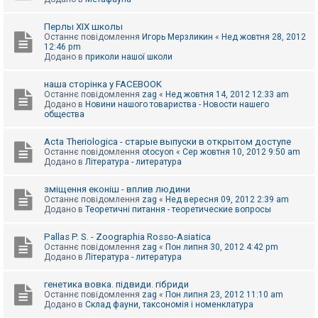
Перлы ХІХ школы
Останнє повідомлення
Игорь Мерзликин
«
Нед жовтня 28, 2012
12:46 pm
Додано в
приколи нашої школи
наша сторінка у FACEBOOK
Останнє повідомлення
zag
«
Нед жовтня 14, 2012 12:33 am
Додано в
Новини нашого товариства - Новости нашего
общества
Acta Theriologica - старые выпуски в открытом доступе
Останнє повідомлення
otocyon
«
Сер жовтня 10, 2012 9:50 am
Додано в
Література - литература
зміщення еконіш - вплив людини
Останнє повідомлення
zag
«
Нед вересня 09, 2012 2:39 am
Додано в
Теоретичні питання - теоретические вопросы
Pallas P. S. - Zoographia Rosso-Asiatica
Останнє повідомлення
zag
«
Пон липня 30, 2012 4:42 pm
Додано в
Література - литература
генетика вовка. підвиди. гібриди
Останнє повідомлення
zag
«
Пон липня 23, 2012 11:10 am
Додано в
Склад фауни, таксономія і номенклатура