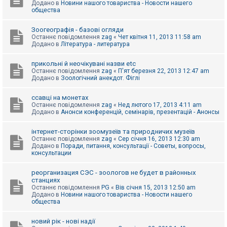
Додано в
Новини нашого товариства - Новости нашего
к
общества
Зоогеографія - базові огляди
Д
Останнє повідомлення
zag
«
Чет квітня 11, 2013 11:58 am
о
Додано в
Література - литература
п
о
м
прикольні й неочікувані назви etc
о
Останнє повідомлення
zag
«
П'ят березня 22, 2013 12:47 am
г
Додано в
Зоологічний анекдот. Фіглі
а
ссавці на монетах
Останнє повідомлення
zag
«
Нед лютого 17, 2013 4:11 am
Додано в
Анонси конференцій, семінарів, презентацій - Анонсы
інтернет-сторінки зоомузеїв та природничих музеїв
Останнє повідомлення
zag
«
Сер січня 16, 2013 12:30 am
Додано в
Поради, питання, консультації - Советы, вопросы,
консультации
реорганизация СЭС - зоологов не будет в районных
станциях
Останнє повідомлення
PG
«
Вів січня 15, 2013 12:50 am
Додано в
Новини нашого товариства - Новости нашего
общества
новий рік - нові надії