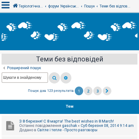
Теріологічна школа
форум Українського теріологічного товариства
Пошук
Теми без відповідей
В
х
і
д
Теми без відповідей
Р
е
Розширений пошук
є
с
т
р
а
1
2
3
Пошук дав 123 результатів
ц
і
я
Тем
Т
З 8 березня! С 8 марта! The best wishes in 8 March!
е
Останнє повідомлення
gaschak
«
Суб березня 08, 2014 9:14 am
м
Додано в
Світле і тепле - Просто разговоры
и
б