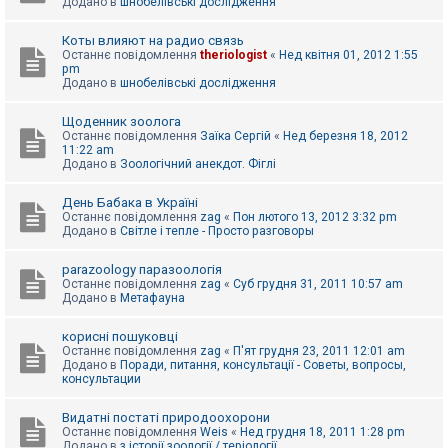
Додано в
шнобелівські дослідження
Коты влияют на радио связь
Останнє повідомлення
theriologist
«
Нед квітня 01, 2012 1:55
pm
Додано в
шнобелівські дослідження
Щоденник зоолога
Останнє повідомлення
Заїка Сергій
«
Нед березня 18, 2012
11:22 am
Додано в
Зоологічний анекдот. Фіглі
День Бабака в Україні
Останнє повідомлення
zag
«
Пон лютого 13, 2012 3:32 pm
Додано в
Світле і тепле - Просто разговоры
parazoology паразоологія
Останнє повідомлення
zag
«
Суб грудня 31, 2011 10:57 am
Додано в
Метафауна
корисні пошуковці
Останнє повідомлення
zag
«
П'ят грудня 23, 2011 12:01 am
Додано в
Поради, питання, консультації - Советы, вопросы,
консультации
Видатні постаті природоохорони
Останнє повідомлення
Weis
«
Нед грудня 18, 2011 1:28 pm
Додано в
з історії зоології / теріології