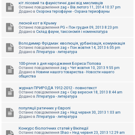
е
кіт лісовий та фауністичні дані від мисливців
з
Останнє повідомлення
zag
«
Вів лютого 11, 2014 10:37 pm
в
Додано в
Охорона теріофауни - Охрана териофауны
і
д
п
лесной кот в Крыму
о
Останнє повідомлення
PG
«
Пон грудня 09, 2013 8:23 pm
в
Додано в
Склад фауни, таксономія і номенклатура
і
д
е
Володимир Фрідман: еволюція, урбанізація, комунікація
й
Останнє повідомлення
zag
«
Пон жовтня 14, 2013 6:05 pm
Додано в
Література - литература
А
100-річчя з дня народження Бориса Попова
к
Останнє повідомлення
zag
«
Чет жовтня 10, 2013 9:55 pm
т
Додано в
Новини нашого товариства - Новости нашего
и
общества
в
н
журнал ПРИРОДА 1912-2012 - повнотекст
і
Останнє повідомлення
zag
«
Сер вересня 18, 2013 8:44 am
т
Додано в
Література - литература
е
м
и
популяції ратичних у Європі
Останнє повідомлення
zag
«
Нед червня 30, 2013 1:03 am
Додано в
Література - литература
П
о
Конкурс біологічних статей у Вікіпедії
ш
Останнє повідомлення
Shao
«
Нед червня 23, 2013 12:29 am
у