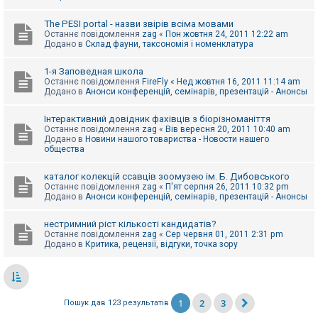
The PESI portal - назви звірів всіма мовами
Останнє повідомлення
zag
«
Пон жовтня 24, 2011 12:22 am
Додано в
Склад фауни, таксономія і номенклатура
1-я Заповедная школа
Останнє повідомлення
FireFly
«
Нед жовтня 16, 2011 11:14 am
Додано в
Анонси конференцій, семінарів, презентацій - Анонсы
Інтерактивний довідник фахівців з біорізноманіття
Останнє повідомлення
zag
«
Вів вересня 20, 2011 10:40 am
Додано в
Новини нашого товариства - Новости нашего
общества
каталог колекцій ссавців зоомузею ім. Б. Дибовського
Останнє повідомлення
zag
«
П'ят серпня 26, 2011 10:32 pm
Додано в
Анонси конференцій, семінарів, презентацій - Анонсы
нестримний ріст кількості кандидатів?
Останнє повідомлення
zag
«
Сер червня 01, 2011 2:31 pm
Додано в
Критика, рецензії, відгуки, точка зору
1
2
3
Пошук дав 123 результатів