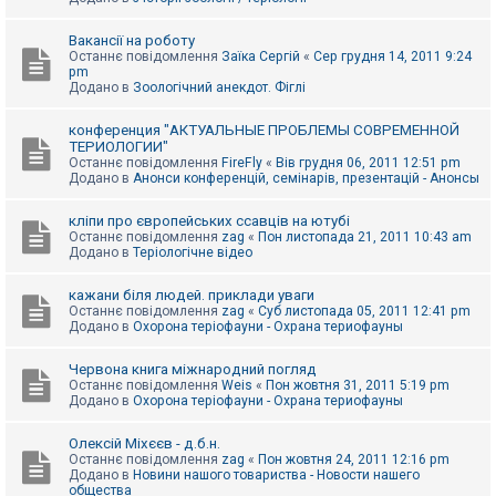
Вакансії на роботу
Останнє повідомлення
Заїка Сергій
«
Сер грудня 14, 2011 9:24
pm
Додано в
Зоологічний анекдот. Фіглі
конференция "АКТУАЛЬНЫЕ ПРОБЛЕМЫ СОВРЕМЕННОЙ
ТЕРИОЛОГИИ"
Останнє повідомлення
FireFly
«
Вів грудня 06, 2011 12:51 pm
Додано в
Анонси конференцій, семінарів, презентацій - Анонсы
кліпи про європейських ссавців на ютубі
Останнє повідомлення
zag
«
Пон листопада 21, 2011 10:43 am
Додано в
Теріологічне відео
кажани біля людей. приклади уваги
Останнє повідомлення
zag
«
Суб листопада 05, 2011 12:41 pm
Додано в
Охорона теріофауни - Охрана териофауны
Червона книга міжнародний погляд
Останнє повідомлення
Weis
«
Пон жовтня 31, 2011 5:19 pm
Додано в
Охорона теріофауни - Охрана териофауны
Олексій Міхєєв - д.б.н.
Останнє повідомлення
zag
«
Пон жовтня 24, 2011 12:16 pm
Додано в
Новини нашого товариства - Новости нашего
общества