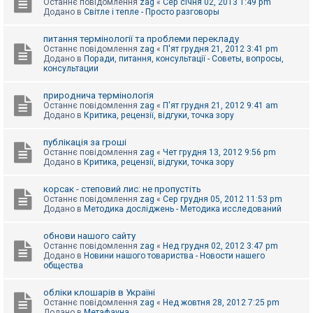
Останнє повідомлення
zag
«
Сер січня 02, 2013 1:49 pm
Додано в
Світле і тепле - Просто разговоры
питання термінології та проблеми перекладу
Останнє повідомлення
zag
«
П'ят грудня 21, 2012 3:41 pm
Додано в
Поради, питання, консультації - Советы, вопросы,
консультации
природнича термінологія
Останнє повідомлення
zag
«
П'ят грудня 21, 2012 9:41 am
Додано в
Критика, рецензії, відгуки, точка зору
публікація за гроші
Останнє повідомлення
zag
«
Чет грудня 13, 2012 9:56 pm
Додано в
Критика, рецензії, відгуки, точка зору
корсак - степовий лис: не пропустіть
Останнє повідомлення
zag
«
Сер грудня 05, 2012 11:53 pm
Додано в
Методика досліджень - Методика исследований
обнови нашого сайту
Останнє повідомлення
zag
«
Нед грудня 02, 2012 3:47 pm
Додано в
Новини нашого товариства - Новости нашего
общества
обліки клошарів в Україні
Останнє повідомлення
zag
«
Нед жовтня 28, 2012 7:25 pm
Додано в
Метафауна