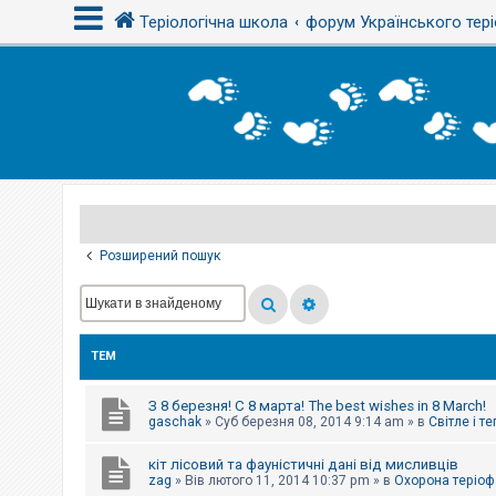
Теріологічна школа
форум Українського тері
В
х
і
д
Р
е
є
Розширений пошук
с
т
р
а
ц
і
ТЕМ
я
З 8 березня! С 8 марта! The best wishes in 8 March!
Т
gaschak
»
Суб березня 08, 2014 9:14 am
» в
Світле і т
е
м
кіт лісовий та фауністичні дані від мисливців
и
б
zag
»
Вів лютого 11, 2014 10:37 pm
» в
Охорона теріоф