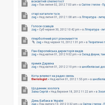
всесвітній спелеотост
zag
»
Пон липня 02, 2012 7:03 am
» в
Світле і тепле - 
старі каталоги та ін.
zag
»
Нед липня 01, 2012 1:08 am
» в
Література - лит
Голоси ссавців
zag
»
Суб червня 30, 2012 10:42 pm
» в
Література - л
гіперболічний ріст різноманіття
zag
»
Нед червня 10, 2012 1:01 pm
» в
Теоретичні 
Пан-Європейська директорія видів
zag
»
Нед квітня 01, 2012 9:02 pm
» в
Склад фауни, та
премія Дарвіна
zag
»
Нед квітня 01, 2012 2:10 pm
» в
шнобелівські до
Коты влияют на радио связь
theriologist
»
Нед квітня 01, 2012 1:55 pm
» в
шнобелів
Щоденник зоолога
Заїка Сергій
»
Нед березня 18, 2012 11:22 am
» в
Зоол
День Бабака в Україні
zag
»
Пон лютого 13, 2012 3:32 pm
» в
Світле і тепле -