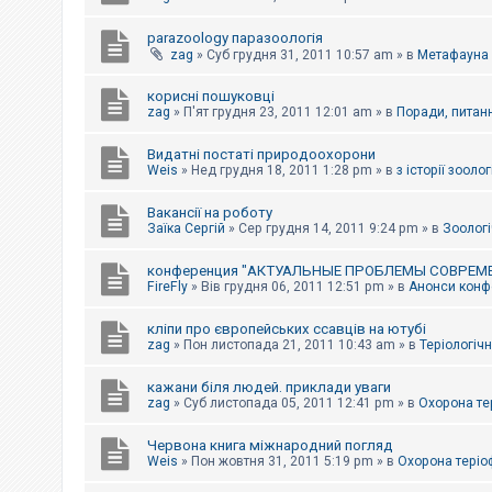
parazoology паразоологія
zag
»
Суб грудня 31, 2011 10:57 am
» в
Метафауна
корисні пошуковці
zag
»
П'ят грудня 23, 2011 12:01 am
» в
Поради, питанн
Видатні постаті природоохорони
Weis
»
Нед грудня 18, 2011 1:28 pm
» в
з історії зоологі
Вакансії на роботу
Заїка Сергій
»
Сер грудня 14, 2011 9:24 pm
» в
Зоологі
конференция "АКТУАЛЬНЫЕ ПРОБЛЕМЫ СОВРЕМ
FireFly
»
Вів грудня 06, 2011 12:51 pm
» в
Анонси конфе
кліпи про європейських ссавців на ютубі
zag
»
Пон листопада 21, 2011 10:43 am
» в
Теріологічн
кажани біля людей. приклади уваги
zag
»
Суб листопада 05, 2011 12:41 pm
» в
Охорона те
Червона книга міжнародний погляд
Weis
»
Пон жовтня 31, 2011 5:19 pm
» в
Охорона теріо