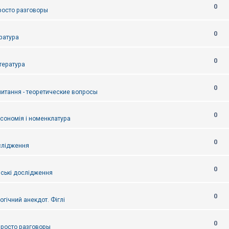
0
Просто разговоры
0
ература
0
итература
0
питання - теоретические вопросы
0
ксономія і номенклатура
0
слідження
0
ські дослідження
0
огічний анекдот. Фіглі
0
 Просто разговоры