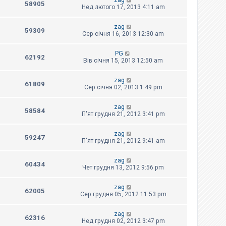
zag
58905
Нед лютого 17, 2013 4:11 am
zag
59309
Сер січня 16, 2013 12:30 am
PG
62192
Вів січня 15, 2013 12:50 am
zag
61809
Сер січня 02, 2013 1:49 pm
zag
58584
П'ят грудня 21, 2012 3:41 pm
zag
59247
П'ят грудня 21, 2012 9:41 am
zag
60434
Чет грудня 13, 2012 9:56 pm
zag
62005
Сер грудня 05, 2012 11:53 pm
zag
62316
Нед грудня 02, 2012 3:47 pm