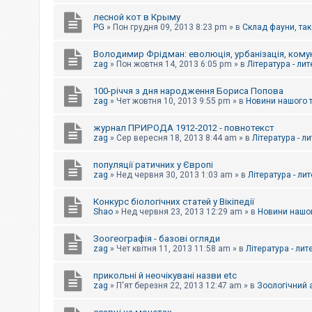
е
з
лесной кот в Крыму
в
PG
»
Пон грудня 09, 2013 8:23 pm
» в
Склад фауни, так
і
д
п
Володимир Фрідман: еволюція, урбанізація, комун
о
zag
»
Пон жовтня 14, 2013 6:05 pm
» в
Література - ли
в
і
д
100-річчя з дня народження Бориса Попова
е
zag
»
Чет жовтня 10, 2013 9:55 pm
» в
Новини нашого 
й
журнал ПРИРОДА 1912-2012 - повнотекст
zag
»
Сер вересня 18, 2013 8:44 am
» в
Література - л
А
к
популяції ратичних у Європі
т
и
zag
»
Нед червня 30, 2013 1:03 am
» в
Література - ли
в
н
Конкурс біологічних статей у Вікіпедії
і
Shao
»
Нед червня 23, 2013 12:29 am
» в
Новини нашог
т
е
м
Зоогеографія - базові огляди
и
zag
»
Чет квітня 11, 2013 11:58 am
» в
Література - лит
прикольні й неочікувані назви etc
П
zag
»
П'ят березня 22, 2013 12:47 am
» в
Зоологічний а
о
ш
у