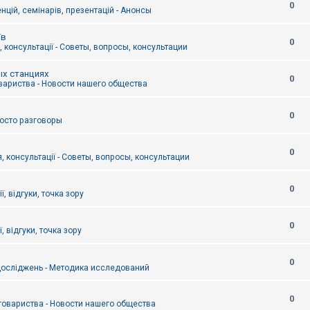
0
цій, семінарів, презентацій - Анонсы
їв
0
 консультації - Советы, вопросы, консультации
ых станциях
0
вариства - Новости нашего общества
0
Просто разговоры
0
, консультації - Советы, вопросы, консультации
0
ї, відгуки, точка зору
0
, відгуки, точка зору
0
осліджень - Методика исследований
0
товариства - Новости нашего общества