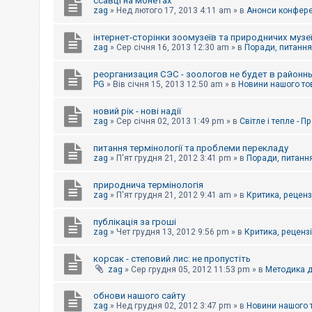
ссавці на монетах
к
zag
»
Нед лютого 17, 2013 4:11 am
» в
Анонси конферен
інтернет-сторінки зоомузеїв та природничих музе
Д
zag
»
Сер січня 16, 2013 12:30 am
» в
Поради, питання,
о
п
реорганизация СЭС - зоологов не будет в районн
о
PG
»
Вів січня 15, 2013 12:50 am
» в
Новини нашого то
м
о
г
новий рік - нові надії
а
zag
»
Сер січня 02, 2013 1:49 pm
» в
Світле і тепле - 
питання термінології та проблеми перекладу
zag
»
П'ят грудня 21, 2012 3:41 pm
» в
Поради, питання
природнича термінологія
zag
»
П'ят грудня 21, 2012 9:41 am
» в
Критика, рецензі
публікація за гроші
zag
»
Чет грудня 13, 2012 9:56 pm
» в
Критика, рецензії
корсак - степовий лис: не пропустіть
zag
»
Сер грудня 05, 2012 11:53 pm
» в
Методика д
обнови нашого сайту
zag
»
Нед грудня 02, 2012 3:47 pm
» в
Новини нашого 