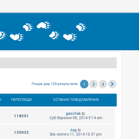
1
2
3
Пошук дав 123 результатів
І
ПЕРЕГЛЯДИ
ОСТАННЄ ПОВІДОМЛЕННЯ
gaschak
118501
Суб березня 08, 2014 9:14 am
zag
130032
Вів лютого 11, 2014 10:37 pm