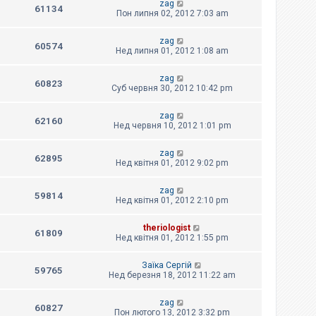
zag
61134
Пон липня 02, 2012 7:03 am
zag
60574
Нед липня 01, 2012 1:08 am
zag
60823
Суб червня 30, 2012 10:42 pm
zag
62160
Нед червня 10, 2012 1:01 pm
zag
62895
Нед квітня 01, 2012 9:02 pm
zag
59814
Нед квітня 01, 2012 2:10 pm
theriologist
61809
Нед квітня 01, 2012 1:55 pm
Заїка Сергій
59765
Нед березня 18, 2012 11:22 am
zag
60827
Пон лютого 13, 2012 3:32 pm