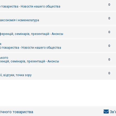
0
 товариства - Новости нашего общества
0
таксономія і номенклатура
0
еренцій, семінарів, презентацій - Анонсы
я
0
 товариства - Новости нашего общества
ького
0
енцій, семінарів, презентацій - Анонсы
0
ї, відгуки, точка зору
гічного товариства
Зв'