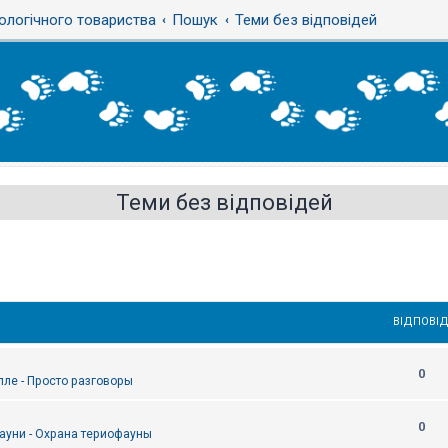
ологічного товариства
Пошук
Теми без відповідей
Теми без відповідей
ВІДПОВІД
0
епле - Просто разговоры
0
ауни - Охрана териофауны