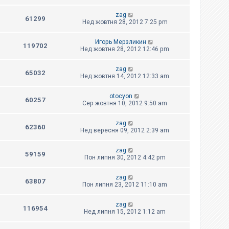
zag
61299
Нед жовтня 28, 2012 7:25 pm
Игорь Мерзликин
119702
Нед жовтня 28, 2012 12:46 pm
zag
65032
Нед жовтня 14, 2012 12:33 am
otocyon
60257
Сер жовтня 10, 2012 9:50 am
zag
62360
Нед вересня 09, 2012 2:39 am
zag
59159
Пон липня 30, 2012 4:42 pm
zag
63807
Пон липня 23, 2012 11:10 am
zag
116954
Нед липня 15, 2012 1:12 am