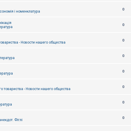
0
сономія і номенклатура
ікація
0
тература
0
товариства - Новости нашего общества
0
итература
0
тература
0
о товариства - Новости нашего общества
0
ература
0
некдот. Фіглі