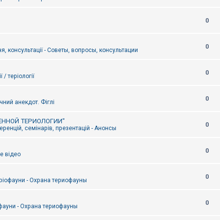
0
0
я, консультації - Советы, вопросы, консультации
0
ї / теріології
0
чний анекдот. Фіглі
ЕННОЙ ТЕРИОЛОГИИ"
0
ренцій, семінарів, презентацій - Анонсы
0
е відео
0
ріофауни - Охрана териофауны
0
фауни - Охрана териофауны