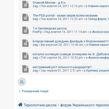
Олексій Міхєєв - д.б.н.
zag
»
Пон жовтня 24, 2011 12:16 pm
» в
Новини нашого
The PESI portal - назви звірів всіма мовами
zag
»
Пон жовтня 24, 2011 12:22 am
» в
Склад фауни, 
1-я Заповедная школа
FireFly
»
Нед жовтня 16, 2011 11:14 am
» в
Анонси конф
Інтерактивний довідник фахівців з біорізноманітт
zag
»
Вів вересня 20, 2011 10:40 am
» в
Новини нашого
каталог колекцій ссавців зоомузею ім. Б. Дибовс
zag
»
П'ят серпня 26, 2011 10:32 pm
» в
Анонси конфер
нестримний ріст кількості кандидатів?
zag
»
Сер червня 01, 2011 2:31 pm
» в
Критика, рецензі
Розширений пошук
Теріологічна школа
форум Українського теріоло