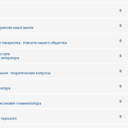
0
0
приколи нашої школи
0
 товариства - Новости нашего общества
оступе
0
- литература
0
тання - теоретические вопросы
0
ература
0
аксономія і номенклатура
0
/ теріології