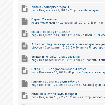
обліки клошарів в Україні
zag
»
Нед жовтня 28, 2012 7:25 pm
» в
Метафауна
Перлы ХІХ школы
Игорь Мерзликин
»
Нед жовтня 28, 2012 12:46 pm
» в
наша сторінка у FACEBOOK
zag
»
Нед жовтня 14, 2012 12:33 am
» в
Новини нашого
Acta Theriologica - старые выпуски в открытом д
otocyon
»
Сер жовтня 10, 2012 9:50 am
» в
Література 
зміщення еконіш - вплив людини
zag
»
Нед вересня 09, 2012 2:39 am
» в
Теоретичні пи
Pallas P. S. - Zoographia Rosso-Asiatica
zag
»
Пон липня 30, 2012 4:42 pm
» в
Література - лит
генетика вовка. підвиди. гібриди
zag
»
Пон липня 23, 2012 11:10 am
» в
Склад фауни, т
видання з історії науки в Україні
zag
»
Нед липня 15, 2012 1:12 am
» в
з історії зоології 