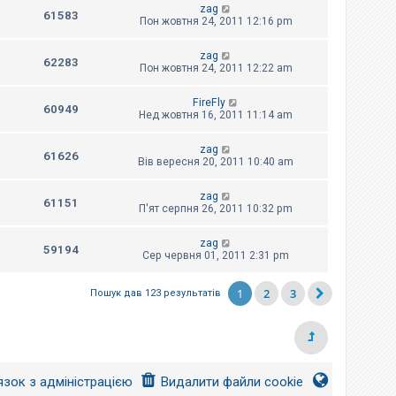
zag
61583
Пон жовтня 24, 2011 12:16 pm
zag
62283
Пон жовтня 24, 2011 12:22 am
FireFly
60949
Нед жовтня 16, 2011 11:14 am
zag
61626
Вів вересня 20, 2011 10:40 am
zag
61151
П'ят серпня 26, 2011 10:32 pm
zag
59194
Сер червня 01, 2011 2:31 pm
1
2
3
Пошук дав 123 результатів
язок з адміністрацією
Видалити файли cookie