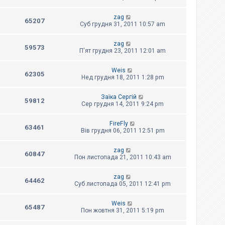
zag
65207
Суб грудня 31, 2011 10:57 am
zag
59573
П'ят грудня 23, 2011 12:01 am
Weis
62305
Нед грудня 18, 2011 1:28 pm
Заїка Сергій
59812
Сер грудня 14, 2011 9:24 pm
FireFly
63461
Вів грудня 06, 2011 12:51 pm
zag
60847
Пон листопада 21, 2011 10:43 am
zag
64462
Суб листопада 05, 2011 12:41 pm
Weis
65487
Пон жовтня 31, 2011 5:19 pm