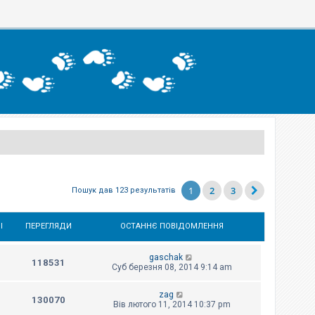
1
2
3
Пошук дав 123 результатів
І
ПЕРЕГЛЯДИ
ОСТАННЄ ПОВІДОМЛЕННЯ
gaschak
118531
Суб березня 08, 2014 9:14 am
zag
130070
Вів лютого 11, 2014 10:37 pm