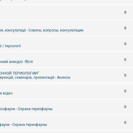
0
0
я, консультації - Советы, вопросы, консультации
0
ї / теріології
0
чний анекдот. Фіглі
ЕННОЙ ТЕРИОЛОГИИ"
0
ренцій, семінарів, презентацій - Анонсы
0
е відео
0
ріофауни - Охрана териофауны
0
фауни - Охрана териофауны