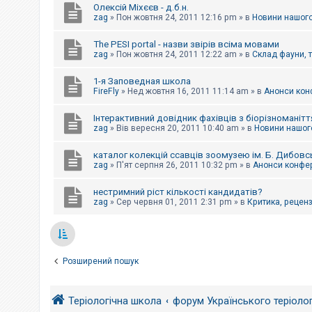
Олексій Міхєєв - д.б.н.
zag
»
Пон жовтня 24, 2011 12:16 pm
» в
Новини нашого
The PESI portal - назви звірів всіма мовами
zag
»
Пон жовтня 24, 2011 12:22 am
» в
Склад фауни, 
1-я Заповедная школа
FireFly
»
Нед жовтня 16, 2011 11:14 am
» в
Анонси конф
Інтерактивний довідник фахівців з біорізноманітт
zag
»
Вів вересня 20, 2011 10:40 am
» в
Новини нашого
каталог колекцій ссавців зоомузею ім. Б. Дибовс
zag
»
П'ят серпня 26, 2011 10:32 pm
» в
Анонси конфер
нестримний ріст кількості кандидатів?
zag
»
Сер червня 01, 2011 2:31 pm
» в
Критика, рецензі
Розширений пошук
Теріологічна школа
форум Українського теріоло