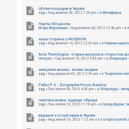
обліки клошарів в Україні
zag
»
Нед жовтня 28, 2012 7:25 pm
» в
Метафауна
Перлы ХІХ школы
Игорь Мерзликин
»
Нед жовтня 28, 2012 12:46 pm
» в
наша сторінка у FACEBOOK
zag
»
Нед жовтня 14, 2012 12:33 am
» в
Новини нашого
Acta Theriologica - старые выпуски в открытом д
otocyon
»
Сер жовтня 10, 2012 9:50 am
» в
Література 
зміщення еконіш - вплив людини
zag
»
Нед вересня 09, 2012 2:39 am
» в
Теоретичні пи
Pallas P. S. - Zoographia Rosso-Asiatica
zag
»
Пон липня 30, 2012 4:42 pm
» в
Література - лит
генетика вовка. підвиди. гібриди
zag
»
Пон липня 23, 2012 11:10 am
» в
Склад фауни, т
видання з історії науки в Україні
zag
»
Нед липня 15, 2012 1:12 am
» в
з історії зоології 