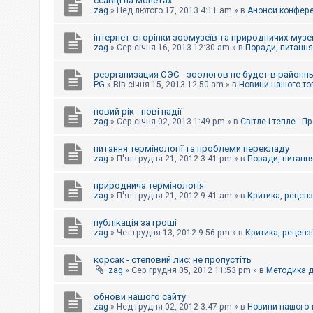
ссавці на монетах
к
zag
»
Нед лютого 17, 2013 4:11 am
» в
Анонси конферен
інтернет-сторінки зоомузеїв та природничих музе
Д
zag
»
Сер січня 16, 2013 12:30 am
» в
Поради, питання,
о
п
реорганизация СЭС - зоологов не будет в районн
о
PG
»
Вів січня 15, 2013 12:50 am
» в
Новини нашого то
м
о
г
новий рік - нові надії
а
zag
»
Сер січня 02, 2013 1:49 pm
» в
Світле і тепле - 
питання термінології та проблеми перекладу
zag
»
П'ят грудня 21, 2012 3:41 pm
» в
Поради, питання
природнича термінологія
zag
»
П'ят грудня 21, 2012 9:41 am
» в
Критика, рецензі
публікація за гроші
zag
»
Чет грудня 13, 2012 9:56 pm
» в
Критика, рецензії
корсак - степовий лис: не пропустіть
zag
»
Сер грудня 05, 2012 11:53 pm
» в
Методика д
обнови нашого сайту
zag
»
Нед грудня 02, 2012 3:47 pm
» в
Новини нашого 