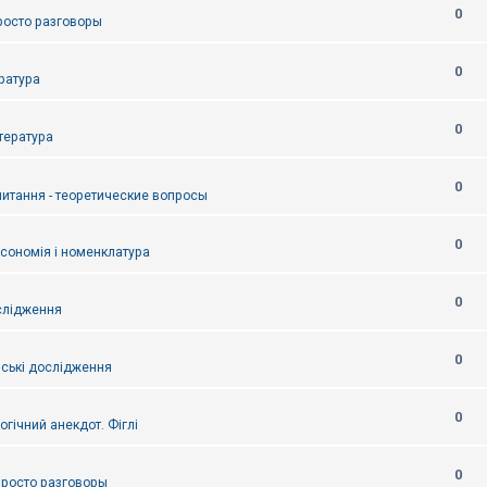
0
Просто разговоры
0
ература
0
итература
0
питання - теоретические вопросы
0
ксономія і номенклатура
0
слідження
0
ські дослідження
0
огічний анекдот. Фіглі
0
 Просто разговоры