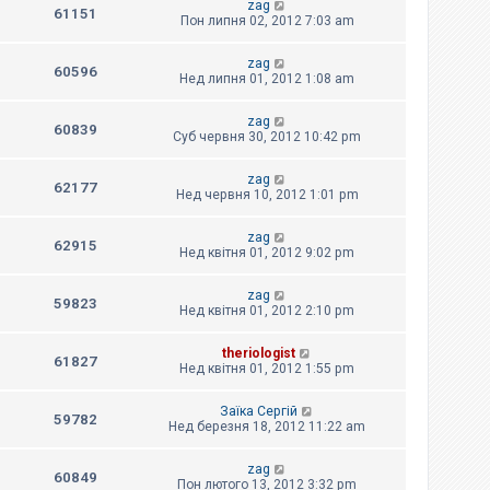
zag
61151
Пон липня 02, 2012 7:03 am
zag
60596
Нед липня 01, 2012 1:08 am
zag
60839
Суб червня 30, 2012 10:42 pm
zag
62177
Нед червня 10, 2012 1:01 pm
zag
62915
Нед квітня 01, 2012 9:02 pm
zag
59823
Нед квітня 01, 2012 2:10 pm
theriologist
61827
Нед квітня 01, 2012 1:55 pm
Заїка Сергій
59782
Нед березня 18, 2012 11:22 am
zag
60849
Пон лютого 13, 2012 3:32 pm