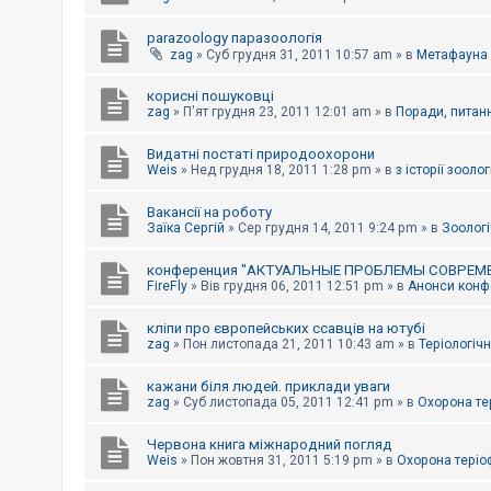
parazoology паразоологія
zag
»
Суб грудня 31, 2011 10:57 am
» в
Метафауна
корисні пошуковці
zag
»
П'ят грудня 23, 2011 12:01 am
» в
Поради, питанн
Видатні постаті природоохорони
Weis
»
Нед грудня 18, 2011 1:28 pm
» в
з історії зоологі
Вакансії на роботу
Заїка Сергій
»
Сер грудня 14, 2011 9:24 pm
» в
Зоологі
конференция "АКТУАЛЬНЫЕ ПРОБЛЕМЫ СОВРЕМ
FireFly
»
Вів грудня 06, 2011 12:51 pm
» в
Анонси конфе
кліпи про європейських ссавців на ютубі
zag
»
Пон листопада 21, 2011 10:43 am
» в
Теріологічн
кажани біля людей. приклади уваги
zag
»
Суб листопада 05, 2011 12:41 pm
» в
Охорона те
Червона книга міжнародний погляд
Weis
»
Пон жовтня 31, 2011 5:19 pm
» в
Охорона теріо