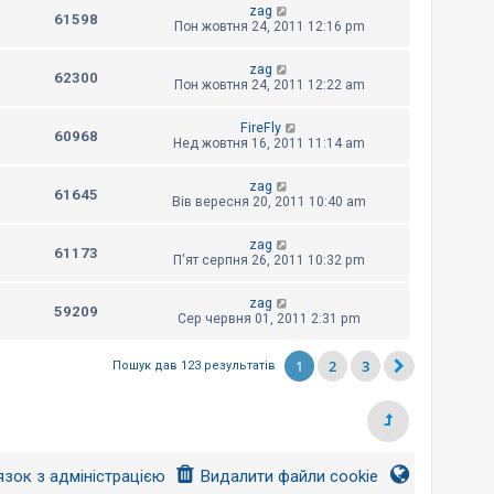
zag
61598
Пон жовтня 24, 2011 12:16 pm
zag
62300
Пон жовтня 24, 2011 12:22 am
FireFly
60968
Нед жовтня 16, 2011 11:14 am
zag
61645
Вів вересня 20, 2011 10:40 am
zag
61173
П'ят серпня 26, 2011 10:32 pm
zag
59209
Сер червня 01, 2011 2:31 pm
1
2
3
Пошук дав 123 результатів
язок з адміністрацією
Видалити файли cookie