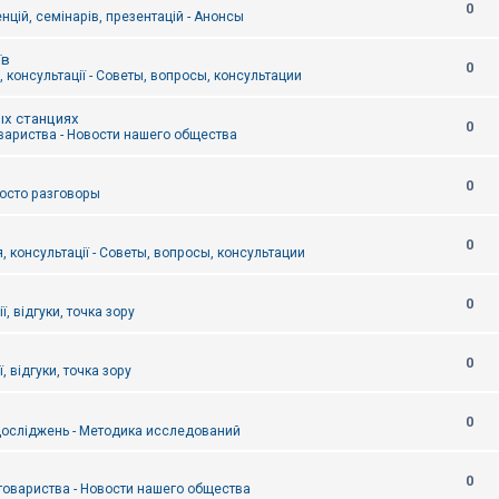
0
цій, семінарів, презентацій - Анонсы
їв
0
 консультації - Советы, вопросы, консультации
ых станциях
0
вариства - Новости нашего общества
0
Просто разговоры
0
, консультації - Советы, вопросы, консультации
0
ї, відгуки, точка зору
0
, відгуки, точка зору
0
осліджень - Методика исследований
0
товариства - Новости нашего общества