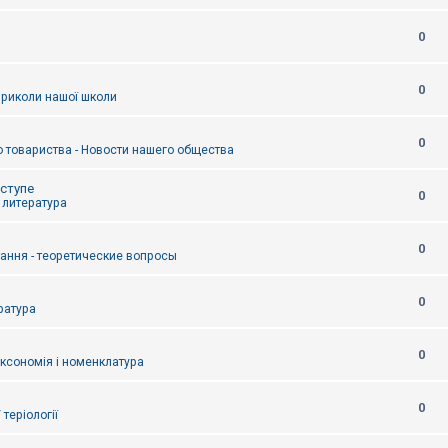
0
0
приколи нашої школи
0
 товариства - Новости нашего общества
оступе
0
- литература
0
тання - теоретические вопросы
0
ература
0
аксономія і номенклатура
0
/ теріології