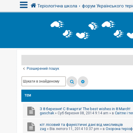
Теріологічна школа
форум Українського тері
В
х
і
д
Р
е
є
Розширений пошук
с
т
р
а
ц
і
ТЕМ
я
З 8 березня! С 8 марта! The best wishes in 8 March!
Т
gaschak
»
Суб березня 08, 2014 9:14 am
» в
Світле і т
е
м
кіт лісовий та фауністичні дані від мисливців
и
б
zag
»
Вів лютого 11, 2014 10:37 pm
» в
Охорона теріоф