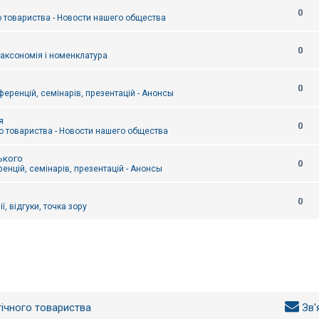
0
 товариства - Новости нашего общества
0
таксономія і номенклатура
0
еренцій, семінарів, презентацій - Анонсы
я
0
 товариства - Новости нашего общества
ького
0
енцій, семінарів, презентацій - Анонсы
0
ї, відгуки, точка зору
гічного товариства
Зв'