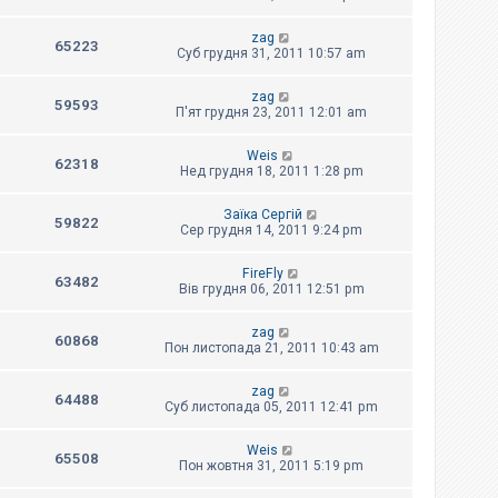
zag
65223
Суб грудня 31, 2011 10:57 am
zag
59593
П'ят грудня 23, 2011 12:01 am
Weis
62318
Нед грудня 18, 2011 1:28 pm
Заїка Сергій
59822
Сер грудня 14, 2011 9:24 pm
FireFly
63482
Вів грудня 06, 2011 12:51 pm
zag
60868
Пон листопада 21, 2011 10:43 am
zag
64488
Суб листопада 05, 2011 12:41 pm
Weis
65508
Пон жовтня 31, 2011 5:19 pm