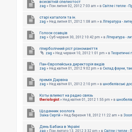
всесвітній спелеотост
zag
»
Пон липня 02, 2012 7:03 am
» в
Світле і тепле - 
старі каталоги та ін.
zag
»
Нед липня 01, 2012 1:08 am
» в
Література - лит
Голоси ссавців
zag
»
Суб червня 30, 2012 10:42 pm
» в
Література - л
гіперболічний ріст різноманіття
zag
»
Нед червня 10, 2012 1:01 pm
» в
Теоретичні 
Пан-Європейська директорія видів
zag
»
Нед квітня 01, 2012 9:02 pm
» в
Склад фауни, та
премія Дарвіна
zag
»
Нед квітня 01, 2012 2:10 pm
» в
шнобелівські до
Коты влияют на радио связь
theriologist
»
Нед квітня 01, 2012 1:55 pm
» в
шнобелів
Щоденник зоолога
Заїка Сергій
»
Нед березня 18, 2012 11:22 am
» в
Зоол
День Бабака в Україні
zag
»
Пон лютого 13, 2012 3:32 pm
» в
Світле і тепле -