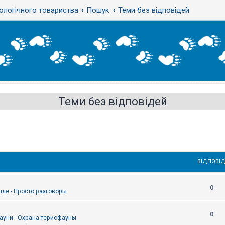
ологічного товариства
Пошук
Теми без відповідей
Теми без відповідей
ВІДПОВІД
0
епле - Просто разговоры
0
ауни - Охрана териофауны