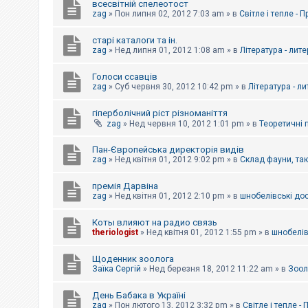
всесвітній спелеотост
zag
»
Пон липня 02, 2012 7:03 am
» в
Світле і тепле - 
старі каталоги та ін.
zag
»
Нед липня 01, 2012 1:08 am
» в
Література - лит
Голоси ссавців
zag
»
Суб червня 30, 2012 10:42 pm
» в
Література - л
гіперболічний ріст різноманіття
zag
»
Нед червня 10, 2012 1:01 pm
» в
Теоретичні 
Пан-Європейська директорія видів
zag
»
Нед квітня 01, 2012 9:02 pm
» в
Склад фауни, та
премія Дарвіна
zag
»
Нед квітня 01, 2012 2:10 pm
» в
шнобелівські до
Коты влияют на радио связь
theriologist
»
Нед квітня 01, 2012 1:55 pm
» в
шнобелів
Щоденник зоолога
Заїка Сергій
»
Нед березня 18, 2012 11:22 am
» в
Зоол
День Бабака в Україні
zag
»
Пон лютого 13, 2012 3:32 pm
» в
Світле і тепле -