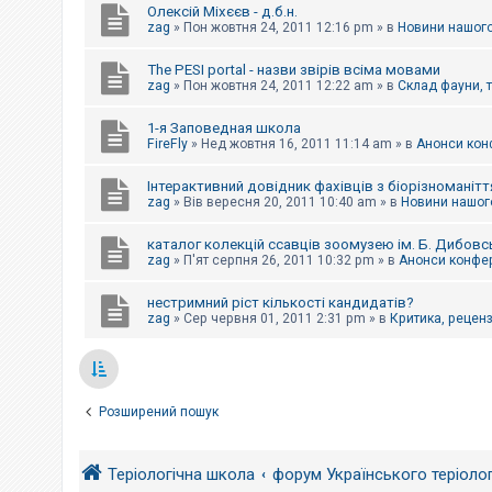
Олексій Міхєєв - д.б.н.
zag
»
Пон жовтня 24, 2011 12:16 pm
» в
Новини нашого
The PESI portal - назви звірів всіма мовами
zag
»
Пон жовтня 24, 2011 12:22 am
» в
Склад фауни, 
1-я Заповедная школа
FireFly
»
Нед жовтня 16, 2011 11:14 am
» в
Анонси конф
Інтерактивний довідник фахівців з біорізноманітт
zag
»
Вів вересня 20, 2011 10:40 am
» в
Новини нашого
каталог колекцій ссавців зоомузею ім. Б. Дибовс
zag
»
П'ят серпня 26, 2011 10:32 pm
» в
Анонси конфер
нестримний ріст кількості кандидатів?
zag
»
Сер червня 01, 2011 2:31 pm
» в
Критика, рецензі
Розширений пошук
Теріологічна школа
форум Українського теріоло