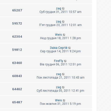
zag
65207
Суб грудня 31, 2011 10:57 am
zag
59572
П'ят грудня 23, 2011 12:01 am
Weis
62304
Нед грудня 18, 2011 1:28 pm
Заїка Сергій
59812
Сер грудня 14, 2011 9:24 pm
FireFly
63460
Вів грудня 06, 2011 12:51 pm
zag
60843
Пон листопада 21, 2011 10:43 am
zag
64462
Суб листопада 05, 2011 12:41 pm
Weis
65487
Пон жовтня 31, 2011 5:19 pm