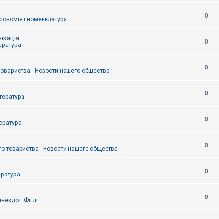
0
сономія і номенклатура
ікація
0
тература
0
товариства - Новости нашего общества
0
итература
0
тература
0
о товариства - Новости нашего общества
0
ература
0
некдот. Фіглі