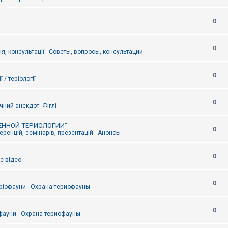
0
0
я, консультації - Советы, вопросы, консультации
0
ї / теріології
0
чний анекдот. Фіглі
ЕННОЙ ТЕРИОЛОГИИ"
0
ренцій, семінарів, презентацій - Анонсы
0
е відео
0
ріофауни - Охрана териофауны
0
фауни - Охрана териофауны