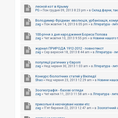
е
з
лесной кот в Крыму
в
PG
»
Пон грудня 09, 2013 8:23 pm
» в
Склад фауни, так
і
д
п
Володимир Фрідман: еволюція, урбанізація, комун
о
zag
»
Пон жовтня 14, 2013 6:05 pm
» в
Література - ли
в
і
д
100-річчя з дня народження Бориса Попова
е
zag
»
Чет жовтня 10, 2013 9:55 pm
» в
Новини нашого 
й
журнал ПРИРОДА 1912-2012 - повнотекст
zag
»
Сер вересня 18, 2013 8:44 am
» в
Література - л
А
к
популяції ратичних у Європі
т
и
zag
»
Нед червня 30, 2013 1:03 am
» в
Література - ли
в
н
Конкурс біологічних статей у Вікіпедії
і
Shao
»
Нед червня 23, 2013 12:29 am
» в
Новини нашог
т
е
м
Зоогеографія - базові огляди
и
zag
»
Чет квітня 11, 2013 11:58 am
» в
Література - лит
прикольні й неочікувані назви etc
П
zag
»
П'ят березня 22, 2013 12:47 am
» в
Зоологічний а
о
ш
у