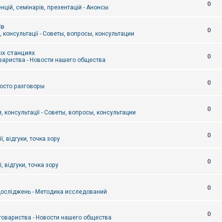
0
цій, семінарів, презентацій - Анонсы
їв
0
 консультації - Советы, вопросы, консультации
ых станциях
0
вариства - Новости нашего общества
0
Просто разговоры
0
, консультації - Советы, вопросы, консультации
0
ї, відгуки, точка зору
0
, відгуки, точка зору
0
осліджень - Методика исследований
0
товариства - Новости нашего общества