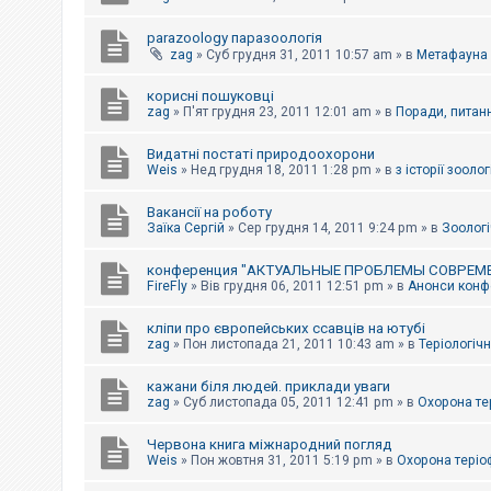
parazoology паразоологія
zag
»
Суб грудня 31, 2011 10:57 am
» в
Метафауна
корисні пошуковці
zag
»
П'ят грудня 23, 2011 12:01 am
» в
Поради, питанн
Видатні постаті природоохорони
Weis
»
Нед грудня 18, 2011 1:28 pm
» в
з історії зоологі
Вакансії на роботу
Заїка Сергій
»
Сер грудня 14, 2011 9:24 pm
» в
Зоологі
конференция "АКТУАЛЬНЫЕ ПРОБЛЕМЫ СОВРЕМ
FireFly
»
Вів грудня 06, 2011 12:51 pm
» в
Анонси конфе
кліпи про європейських ссавців на ютубі
zag
»
Пон листопада 21, 2011 10:43 am
» в
Теріологічн
кажани біля людей. приклади уваги
zag
»
Суб листопада 05, 2011 12:41 pm
» в
Охорона те
Червона книга міжнародний погляд
Weis
»
Пон жовтня 31, 2011 5:19 pm
» в
Охорона теріо