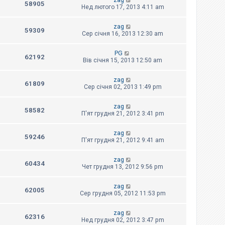
zag
58905
Нед лютого 17, 2013 4:11 am
zag
59309
Сер січня 16, 2013 12:30 am
PG
62192
Вів січня 15, 2013 12:50 am
zag
61809
Сер січня 02, 2013 1:49 pm
zag
58582
П'ят грудня 21, 2012 3:41 pm
zag
59246
П'ят грудня 21, 2012 9:41 am
zag
60434
Чет грудня 13, 2012 9:56 pm
zag
62005
Сер грудня 05, 2012 11:53 pm
zag
62316
Нед грудня 02, 2012 3:47 pm