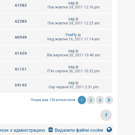
zag
61582
Пон жовтня 24, 2011 12:16 pm
zag
62283
Пон жовтня 24, 2011 12:22 am
FireFly
60949
Нед жовтня 16, 2011 11:14 am
zag
61626
Вів вересня 20, 2011 10:40 am
zag
61151
П'ят серпня 26, 2011 10:32 pm
zag
59193
Сер червня 01, 2011 2:31 pm
1
2
3
Пошук дав 123 результатів
язок з адміністрацією
Видалити файли cookie