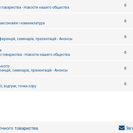
0
 товариства - Новости нашего общества
0
таксономія і номенклатура
0
еренцій, семінарів, презентацій - Анонсы
я
0
 товариства - Новости нашего общества
ького
0
енцій, семінарів, презентацій - Анонсы
0
ї, відгуки, точка зору
гічного товариства
Зв'