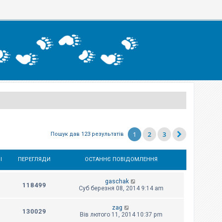
1
2
3
Пошук дав 123 результатів
І
ПЕРЕГЛЯДИ
ОСТАННЄ ПОВІДОМЛЕННЯ
gaschak
118499
Суб березня 08, 2014 9:14 am
zag
130029
Вів лютого 11, 2014 10:37 pm