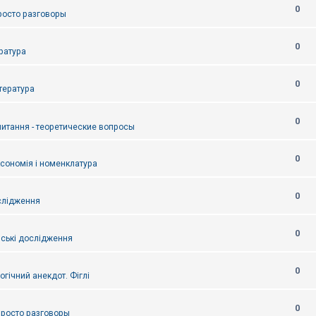
0
Просто разговоры
0
ература
0
итература
0
питання - теоретические вопросы
0
ксономія і номенклатура
0
слідження
0
ські дослідження
0
огічний анекдот. Фіглі
0
 Просто разговоры