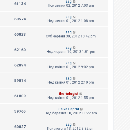
zag
61134
Пон липня 02, 2012 7:03 am
zag
60574
Нед липня 01, 2012 1:08 am
zag
60823
Суб червня 30, 2012 10:42 pm
zag
62160
Нед червня 10, 2012 1:01 pm
zag
62894
Нед квітня 01, 2012 9:02 pm
zag
59814
Нед квітня 01, 2012 2:10 pm
theriologist
61809
Нед квітня 01, 2012 1:55 pm
Заїка Сергій
59765
Нед березня 18, 2012 11:22 am
zag
60827
Пон лютого 13, 2012 3:32 pm