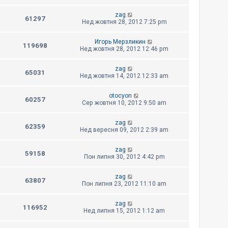
zag
61297
Нед жовтня 28, 2012 7:25 pm
Игорь Мерзликин
119698
Нед жовтня 28, 2012 12:46 pm
zag
65031
Нед жовтня 14, 2012 12:33 am
otocyon
60257
Сер жовтня 10, 2012 9:50 am
zag
62359
Нед вересня 09, 2012 2:39 am
zag
59158
Пон липня 30, 2012 4:42 pm
zag
63807
Пон липня 23, 2012 11:10 am
zag
116952
Нед липня 15, 2012 1:12 am