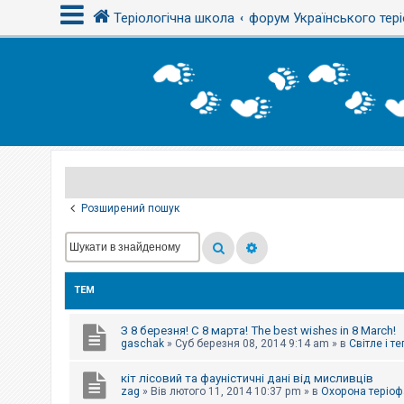
Теріологічна школа
форум Українського тері
В
х
і
д
Р
е
є
Розширений пошук
с
т
р
а
ц
і
ТЕМ
я
З 8 березня! С 8 марта! The best wishes in 8 March!
Т
gaschak
»
Суб березня 08, 2014 9:14 am
» в
Світле і т
е
м
кіт лісовий та фауністичні дані від мисливців
и
б
zag
»
Вів лютого 11, 2014 10:37 pm
» в
Охорона теріоф