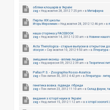
обліки клошарів в Україні
zag
»
Нед жовтня 28, 2012 7:25 pm
» в
Метафауна
Перлы ХІХ школы
Игорь Мерзликин
»
Нед жовтня 28, 2012 12:46 pm
» в
наша сторінка у FACEBOOK
zag
»
Нед жовтня 14, 2012 12:33 am
» в
Новини нашого
Acta Theriologica - старые выпуски в открытом д
otocyon
»
Сер жовтня 10, 2012 9:50 am
» в
Література 
зміщення еконіш - вплив людини
zag
»
Нед вересня 09, 2012 2:39 am
» в
Теоретичні пи
Pallas P. S. - Zoographia Rosso-Asiatica
zag
»
Пон липня 30, 2012 4:42 pm
» в
Література - лит
генетика вовка. підвиди. гібриди
zag
»
Пон липня 23, 2012 11:10 am
» в
Склад фауни, т
видання з історії науки в Україні
zag
»
Нед липня 15, 2012 1:12 am
» в
з історії зоології 