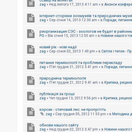
ссавці на монетах
к
zag
»
Нед лютого 17, 2013 4:11 am
» в
Анонси конферен
інтернет-сторінки зоомузеїв та природничих музе
Д
zag
»
Сер січня 16, 2013 12:30 am
» в
Поради, питання,
о
п
реорганизация СЭС - зоологов не будет в районн
о
PG
»
Вів січня 15, 2013 12:50 am
» в
Новини нашого то
м
о
г
новий рік - нові надії
а
zag
»
Сер січня 02, 2013 1:49 pm
» в
Світле і тепле - 
питання термінології та проблеми перекладу
zag
»
П'ят грудня 21, 2012 3:41 pm
» в
Поради, питання
природнича термінологія
zag
»
П'ят грудня 21, 2012 9:41 am
» в
Критика, рецензі
публікація за гроші
zag
»
Чет грудня 13, 2012 9:56 pm
» в
Критика, рецензії
корсак - степовий лис: не пропустіть
zag
»
Сер грудня 05, 2012 11:53 pm
» в
Методика д
обнови нашого сайту
zag
»
Нед грудня 02, 2012 3:47 pm
» в
Новини нашого 