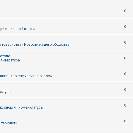
0
0
приколи нашої школи
0
 товариства - Новости нашего общества
оступе
0
- литература
0
тання - теоретические вопросы
0
ература
0
аксономія і номенклатура
0
/ теріології