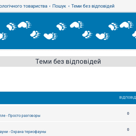
ологічного товариства
Пошук
Теми без відповідей
Теми без відповідей
ВІДПОВІД
0
епле - Просто разговоры
0
ауни - Охрана териофауны