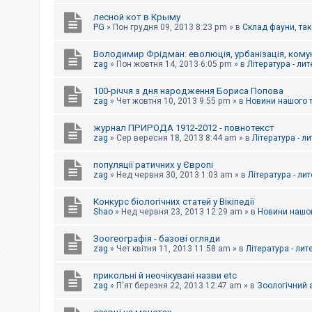
е
з
лесной кот в Крыму
в
PG
»
Пон грудня 09, 2013 8:23 pm
» в
Склад фауни, так
і
д
п
Володимир Фрідман: еволюція, урбанізація, комун
о
zag
»
Пон жовтня 14, 2013 6:05 pm
» в
Література - ли
в
і
д
100-річчя з дня народження Бориса Попова
е
zag
»
Чет жовтня 10, 2013 9:55 pm
» в
Новини нашого 
й
журнал ПРИРОДА 1912-2012 - повнотекст
zag
»
Сер вересня 18, 2013 8:44 am
» в
Література - л
А
к
популяції ратичних у Європі
т
и
zag
»
Нед червня 30, 2013 1:03 am
» в
Література - ли
в
н
Конкурс біологічних статей у Вікіпедії
і
Shao
»
Нед червня 23, 2013 12:29 am
» в
Новини нашог
т
е
м
Зоогеографія - базові огляди
и
zag
»
Чет квітня 11, 2013 11:58 am
» в
Література - лит
прикольні й неочікувані назви etc
П
zag
»
П'ят березня 22, 2013 12:47 am
» в
Зоологічний а
о
ш
у