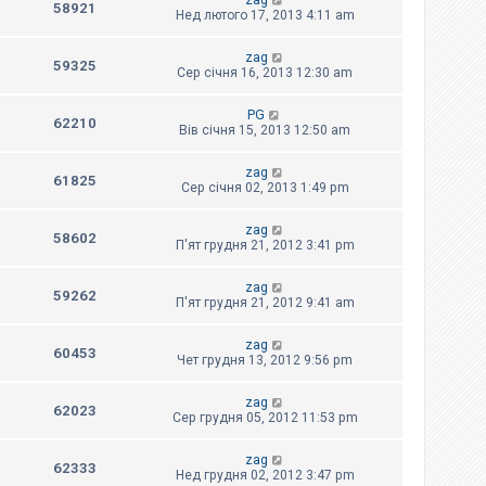
zag
58921
Нед лютого 17, 2013 4:11 am
zag
59325
Сер січня 16, 2013 12:30 am
PG
62210
Вів січня 15, 2013 12:50 am
zag
61825
Сер січня 02, 2013 1:49 pm
zag
58602
П'ят грудня 21, 2012 3:41 pm
zag
59262
П'ят грудня 21, 2012 9:41 am
zag
60453
Чет грудня 13, 2012 9:56 pm
zag
62023
Сер грудня 05, 2012 11:53 pm
zag
62333
Нед грудня 02, 2012 3:47 pm