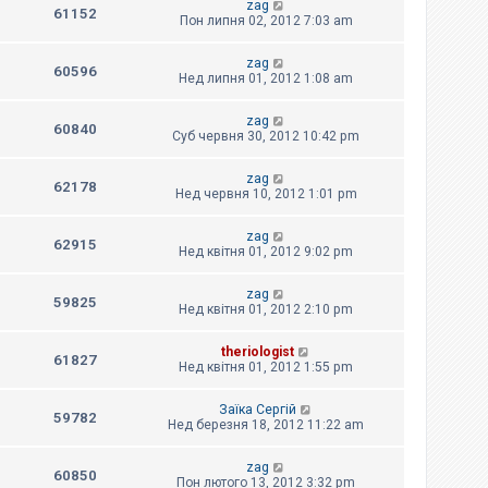
zag
61152
Пон липня 02, 2012 7:03 am
zag
60596
Нед липня 01, 2012 1:08 am
zag
60840
Суб червня 30, 2012 10:42 pm
zag
62178
Нед червня 10, 2012 1:01 pm
zag
62915
Нед квітня 01, 2012 9:02 pm
zag
59825
Нед квітня 01, 2012 2:10 pm
theriologist
61827
Нед квітня 01, 2012 1:55 pm
Заїка Сергій
59782
Нед березня 18, 2012 11:22 am
zag
60850
Пон лютого 13, 2012 3:32 pm