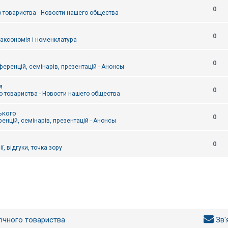
0
 товариства - Новости нашего общества
0
таксономія і номенклатура
0
еренцій, семінарів, презентацій - Анонсы
я
0
 товариства - Новости нашего общества
ького
0
енцій, семінарів, презентацій - Анонсы
0
ї, відгуки, точка зору
гічного товариства
Зв'