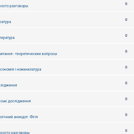
0
Просто разговоры
0
ература
0
итература
0
питання - теоретические вопросы
0
ксономія і номенклатура
0
слідження
0
ські дослідження
0
огічний анекдот. Фіглі
0
 Просто разговоры