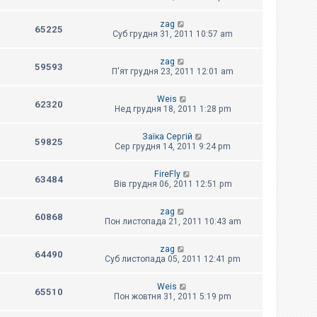
zag
65225
Суб грудня 31, 2011 10:57 am
zag
59593
П'ят грудня 23, 2011 12:01 am
Weis
62320
Нед грудня 18, 2011 1:28 pm
Заїка Сергій
59825
Сер грудня 14, 2011 9:24 pm
FireFly
63484
Вів грудня 06, 2011 12:51 pm
zag
60868
Пон листопада 21, 2011 10:43 am
zag
64490
Суб листопада 05, 2011 12:41 pm
Weis
65510
Пон жовтня 31, 2011 5:19 pm