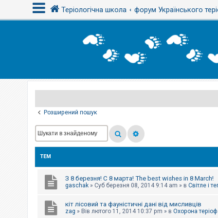
Теріологічна школа
форум Українського тері
В
х
і
д
Р
е
є
Розширений пошук
с
т
р
а
ц
і
ТЕМ
я
З 8 березня! С 8 марта! The best wishes in 8 March!
Т
gaschak
»
Суб березня 08, 2014 9:14 am
» в
Світле і т
е
м
кіт лісовий та фауністичні дані від мисливців
и
б
zag
»
Вів лютого 11, 2014 10:37 pm
» в
Охорона теріоф