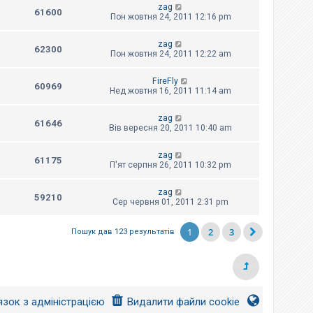
zag
61600
Пон жовтня 24, 2011 12:16 pm
zag
62300
Пон жовтня 24, 2011 12:22 am
FireFly
60969
Нед жовтня 16, 2011 11:14 am
zag
61646
Вів вересня 20, 2011 10:40 am
zag
61175
П'ят серпня 26, 2011 10:32 pm
zag
59210
Сер червня 01, 2011 2:31 pm
1
2
3
Пошук дав 123 результатів
язок з адміністрацією
Видалити файли cookie