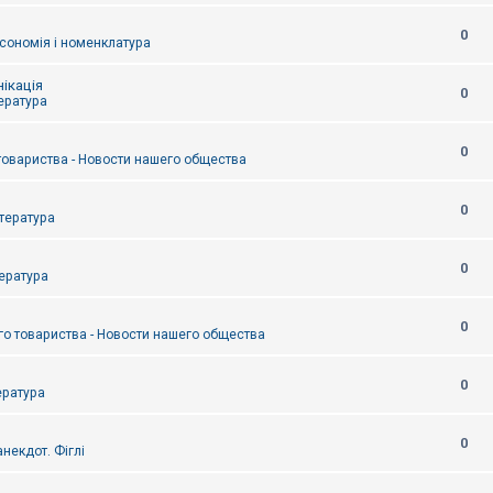
0
сономія і номенклатура
ікація
0
тература
0
товариства - Новости нашего общества
0
итература
0
тература
0
о товариства - Новости нашего общества
0
ература
0
некдот. Фіглі