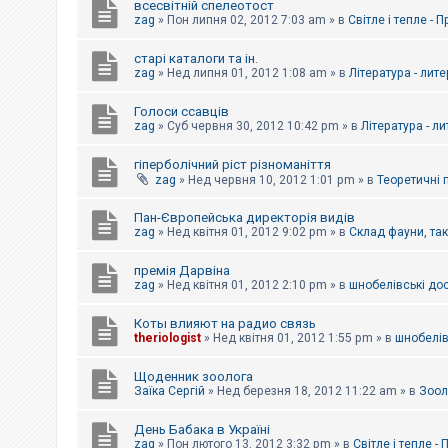
всесвітній спелеотост
zag
»
Пон липня 02, 2012 7:03 am
» в
Світле і тепле - 
старі каталоги та ін.
zag
»
Нед липня 01, 2012 1:08 am
» в
Література - лит
Голоси ссавців
zag
»
Суб червня 30, 2012 10:42 pm
» в
Література - л
гіперболічний ріст різноманіття
zag
»
Нед червня 10, 2012 1:01 pm
» в
Теоретичні 
Пан-Європейська директорія видів
zag
»
Нед квітня 01, 2012 9:02 pm
» в
Склад фауни, та
премія Дарвіна
zag
»
Нед квітня 01, 2012 2:10 pm
» в
шнобелівські до
Коты влияют на радио связь
theriologist
»
Нед квітня 01, 2012 1:55 pm
» в
шнобелів
Щоденник зоолога
Заїка Сергій
»
Нед березня 18, 2012 11:22 am
» в
Зоол
День Бабака в Україні
zag
»
Пон лютого 13, 2012 3:32 pm
» в
Світле і тепле -