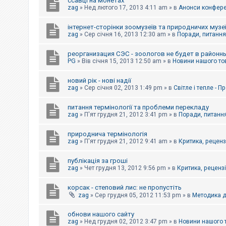
ссавці на монетах
к
zag
»
Нед лютого 17, 2013 4:11 am
» в
Анонси конферен
інтернет-сторінки зоомузеїв та природничих музе
Д
zag
»
Сер січня 16, 2013 12:30 am
» в
Поради, питання,
о
п
реорганизация СЭС - зоологов не будет в районн
о
PG
»
Вів січня 15, 2013 12:50 am
» в
Новини нашого то
м
о
г
новий рік - нові надії
а
zag
»
Сер січня 02, 2013 1:49 pm
» в
Світле і тепле - 
питання термінології та проблеми перекладу
zag
»
П'ят грудня 21, 2012 3:41 pm
» в
Поради, питання
природнича термінологія
zag
»
П'ят грудня 21, 2012 9:41 am
» в
Критика, рецензі
публікація за гроші
zag
»
Чет грудня 13, 2012 9:56 pm
» в
Критика, рецензії
корсак - степовий лис: не пропустіть
zag
»
Сер грудня 05, 2012 11:53 pm
» в
Методика д
обнови нашого сайту
zag
»
Нед грудня 02, 2012 3:47 pm
» в
Новини нашого 