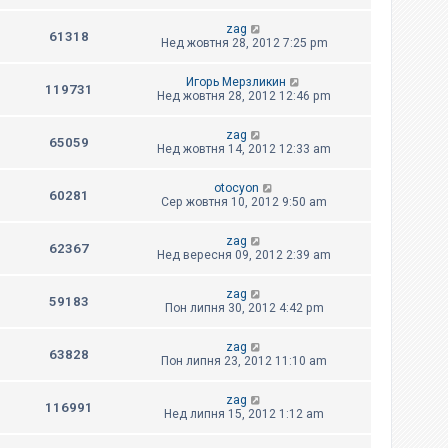
zag
61318
Нед жовтня 28, 2012 7:25 pm
Игорь Мерзликин
119731
Нед жовтня 28, 2012 12:46 pm
zag
65059
Нед жовтня 14, 2012 12:33 am
otocyon
60281
Сер жовтня 10, 2012 9:50 am
zag
62367
Нед вересня 09, 2012 2:39 am
zag
59183
Пон липня 30, 2012 4:42 pm
zag
63828
Пон липня 23, 2012 11:10 am
zag
116991
Нед липня 15, 2012 1:12 am