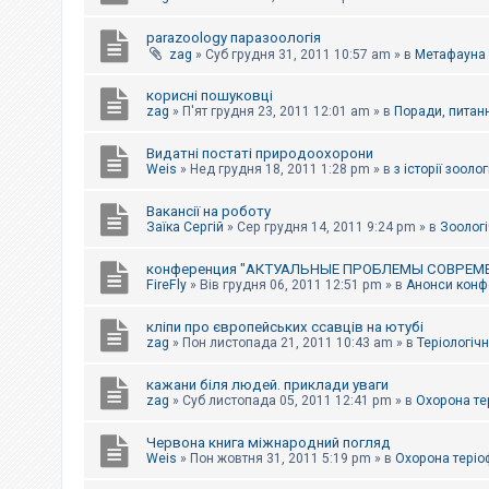
parazoology паразоологія
zag
»
Суб грудня 31, 2011 10:57 am
» в
Метафауна
корисні пошуковці
zag
»
П'ят грудня 23, 2011 12:01 am
» в
Поради, питанн
Видатні постаті природоохорони
Weis
»
Нед грудня 18, 2011 1:28 pm
» в
з історії зоологі
Вакансії на роботу
Заїка Сергій
»
Сер грудня 14, 2011 9:24 pm
» в
Зоологі
конференция "АКТУАЛЬНЫЕ ПРОБЛЕМЫ СОВРЕМ
FireFly
»
Вів грудня 06, 2011 12:51 pm
» в
Анонси конфе
кліпи про європейських ссавців на ютубі
zag
»
Пон листопада 21, 2011 10:43 am
» в
Теріологічн
кажани біля людей. приклади уваги
zag
»
Суб листопада 05, 2011 12:41 pm
» в
Охорона те
Червона книга міжнародний погляд
Weis
»
Пон жовтня 31, 2011 5:19 pm
» в
Охорона теріо