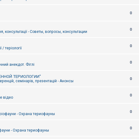
0
0
я, консультації - Советы, вопросы, консультации
0
ї / теріології
0
чний анекдот. Фіглі
ЕННОЙ ТЕРИОЛОГИИ"
0
ренцій, семінарів, презентацій - Анонсы
0
е відео
0
ріофауни - Охрана териофауны
0
фауни - Охрана териофауны