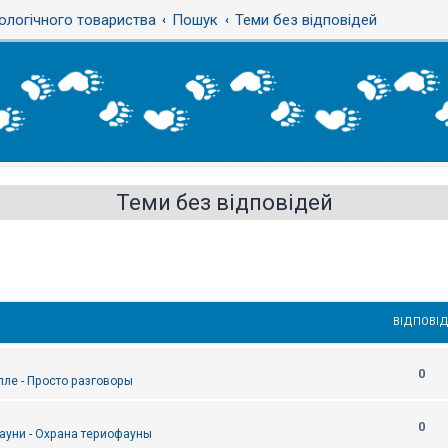
ологічного товариства
Пошук
Теми без відповідей
Теми без відповідей
ВІДПОВІД
0
епле - Просто разговоры
0
ауни - Охрана териофауны