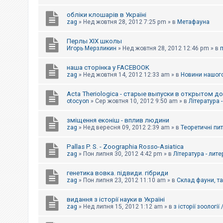
обліки клошарів в Україні
zag
»
Нед жовтня 28, 2012 7:25 pm
» в
Метафауна
Перлы ХІХ школы
Игорь Мерзликин
»
Нед жовтня 28, 2012 12:46 pm
» в
наша сторінка у FACEBOOK
zag
»
Нед жовтня 14, 2012 12:33 am
» в
Новини нашого
Acta Theriologica - старые выпуски в открытом д
otocyon
»
Сер жовтня 10, 2012 9:50 am
» в
Література 
зміщення еконіш - вплив людини
zag
»
Нед вересня 09, 2012 2:39 am
» в
Теоретичні пи
Pallas P. S. - Zoographia Rosso-Asiatica
zag
»
Пон липня 30, 2012 4:42 pm
» в
Література - лит
генетика вовка. підвиди. гібриди
zag
»
Пон липня 23, 2012 11:10 am
» в
Склад фауни, т
видання з історії науки в Україні
zag
»
Нед липня 15, 2012 1:12 am
» в
з історії зоології 