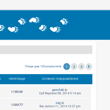
1
2
3
Пошук дав 123 результатів
І
ПЕРЕГЛЯДИ
ОСТАННЄ ПОВІДОМЛЕННЯ
gaschak
118540
Суб березня 08, 2014 9:14 am
zag
130077
Вів лютого 11, 2014 10:37 pm