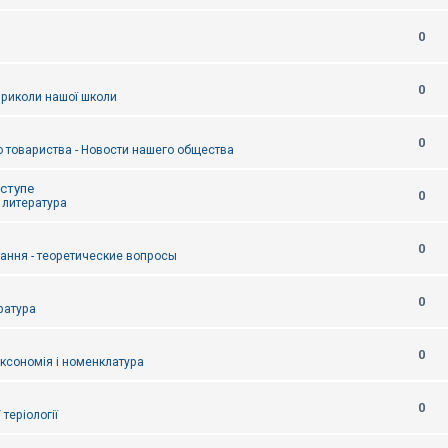
0
0
приколи нашої школи
0
 товариства - Новости нашего общества
оступе
0
- литература
0
тання - теоретические вопросы
0
ература
0
аксономія і номенклатура
0
/ теріології