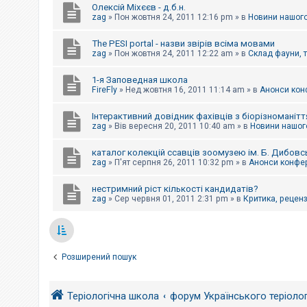
Олексій Міхєєв - д.б.н.
zag
»
Пон жовтня 24, 2011 12:16 pm
» в
Новини нашого
The PESI portal - назви звірів всіма мовами
zag
»
Пон жовтня 24, 2011 12:22 am
» в
Склад фауни, 
1-я Заповедная школа
FireFly
»
Нед жовтня 16, 2011 11:14 am
» в
Анонси конф
Інтерактивний довідник фахівців з біорізноманітт
zag
»
Вів вересня 20, 2011 10:40 am
» в
Новини нашого
каталог колекцій ссавців зоомузею ім. Б. Дибовс
zag
»
П'ят серпня 26, 2011 10:32 pm
» в
Анонси конфер
нестримний ріст кількості кандидатів?
zag
»
Сер червня 01, 2011 2:31 pm
» в
Критика, рецензі
Розширений пошук
Теріологічна школа
форум Українського теріоло