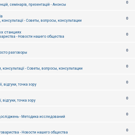
0
цій, семінарів, презентацій - Анонсы
їв
0
 консультації - Советы, вопросы, консультации
ых станциях
0
вариства - Новости нашего общества
0
Просто разговоры
0
, консультації - Советы, вопросы, консультации
0
ї, відгуки, точка зору
0
, відгуки, точка зору
0
осліджень - Методика исследований
0
товариства - Новости нашего общества