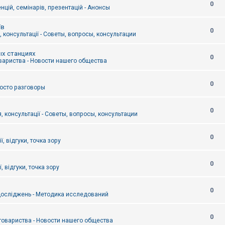
0
цій, семінарів, презентацій - Анонсы
їв
0
 консультації - Советы, вопросы, консультации
ых станциях
0
вариства - Новости нашего общества
0
Просто разговоры
0
, консультації - Советы, вопросы, консультации
0
ї, відгуки, точка зору
0
, відгуки, точка зору
0
осліджень - Методика исследований
0
товариства - Новости нашего общества