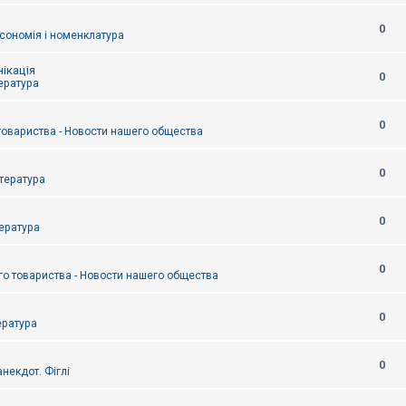
0
сономія і номенклатура
ікація
0
тература
0
товариства - Новости нашего общества
0
итература
0
тература
0
о товариства - Новости нашего общества
0
ература
0
некдот. Фіглі