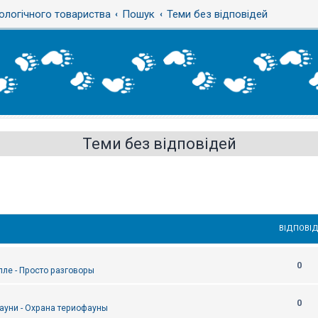
ологічного товариства
Пошук
Теми без відповідей
Теми без відповідей
ВІДПОВІД
0
епле - Просто разговоры
0
ауни - Охрана териофауны