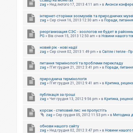
ссавці на монетах
к
zag
»
Нед лютого 17, 2013 4:11 am
» в
Анонси конферен
інтернет-сторінки зоомузеїв та природничих музе
Д
zag
»
Сер січня 16, 2013 12:30 am
» в
Поради, питання,
о
п
реорганизация СЭС - зоологов не будет в районн
о
PG
»
Вів січня 15, 2013 12:50 am
» в
Новини нашого то
м
о
г
новий рік - нові надії
а
zag
»
Сер січня 02, 2013 1:49 pm
» в
Світле і тепле - 
питання термінології та проблеми перекладу
zag
»
П'ят грудня 21, 2012 3:41 pm
» в
Поради, питання
природнича термінологія
zag
»
П'ят грудня 21, 2012 9:41 am
» в
Критика, рецензі
публікація за гроші
zag
»
Чет грудня 13, 2012 9:56 pm
» в
Критика, рецензії
корсак - степовий лис: не пропустіть
zag
»
Сер грудня 05, 2012 11:53 pm
» в
Методика д
обнови нашого сайту
zag
»
Нед грудня 02, 2012 3:47 pm
» в
Новини нашого 