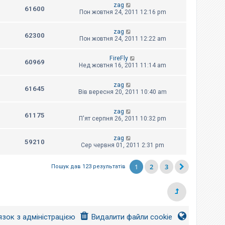
zag
61600
Пон жовтня 24, 2011 12:16 pm
zag
62300
Пон жовтня 24, 2011 12:22 am
FireFly
60969
Нед жовтня 16, 2011 11:14 am
zag
61645
Вів вересня 20, 2011 10:40 am
zag
61175
П'ят серпня 26, 2011 10:32 pm
zag
59210
Сер червня 01, 2011 2:31 pm
1
2
3
Пошук дав 123 результатів
язок з адміністрацією
Видалити файли cookie