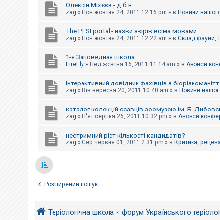
Олексій Міхєєв - д.б.н.
zag
»
Пон жовтня 24, 2011 12:16 pm
» в
Новини нашого
The PESI portal - назви звірів всіма мовами
zag
»
Пон жовтня 24, 2011 12:22 am
» в
Склад фауни, 
1-я Заповедная школа
FireFly
»
Нед жовтня 16, 2011 11:14 am
» в
Анонси конф
Інтерактивний довідник фахівців з біорізноманітт
zag
»
Вів вересня 20, 2011 10:40 am
» в
Новини нашого
каталог колекцій ссавців зоомузею ім. Б. Дибовс
zag
»
П'ят серпня 26, 2011 10:32 pm
» в
Анонси конфер
нестримний ріст кількості кандидатів?
zag
»
Сер червня 01, 2011 2:31 pm
» в
Критика, рецензі
Розширений пошук
Теріологічна школа
форум Українського теріоло