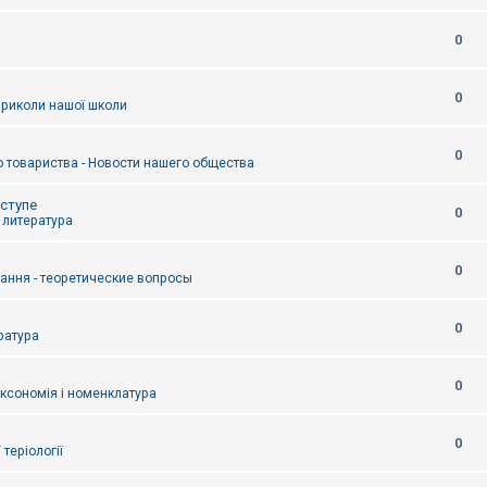
0
0
приколи нашої школи
0
 товариства - Новости нашего общества
оступе
0
- литература
0
тання - теоретические вопросы
0
ература
0
аксономія і номенклатура
0
/ теріології