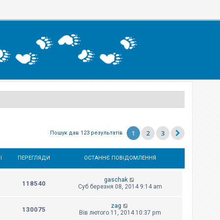
1
2
3
Пошук дав 123 результатів
І
ПЕРЕГЛЯДИ
ОСТАННЄ ПОВІДОМЛЕННЯ
gaschak
118540
Суб березня 08, 2014 9:14 am
zag
130075
Вів лютого 11, 2014 10:37 pm