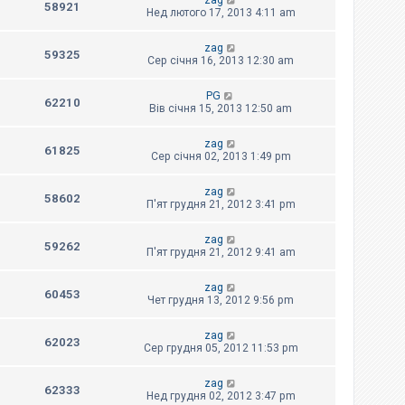
zag
58921
Нед лютого 17, 2013 4:11 am
zag
59325
Сер січня 16, 2013 12:30 am
PG
62210
Вів січня 15, 2013 12:50 am
zag
61825
Сер січня 02, 2013 1:49 pm
zag
58602
П'ят грудня 21, 2012 3:41 pm
zag
59262
П'ят грудня 21, 2012 9:41 am
zag
60453
Чет грудня 13, 2012 9:56 pm
zag
62023
Сер грудня 05, 2012 11:53 pm
zag
62333
Нед грудня 02, 2012 3:47 pm