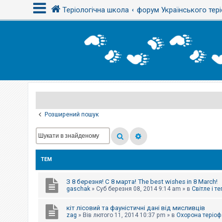
Теріологічна школа
форум Українського тері
В
х
і
д
Р
е
є
Розширений пошук
с
т
р
а
ц
і
ТЕМ
я
З 8 березня! С 8 марта! The best wishes in 8 March!
Т
gaschak
»
Суб березня 08, 2014 9:14 am
» в
Світле і т
е
м
кіт лісовий та фауністичні дані від мисливців
и
б
zag
»
Вів лютого 11, 2014 10:37 pm
» в
Охорона теріоф