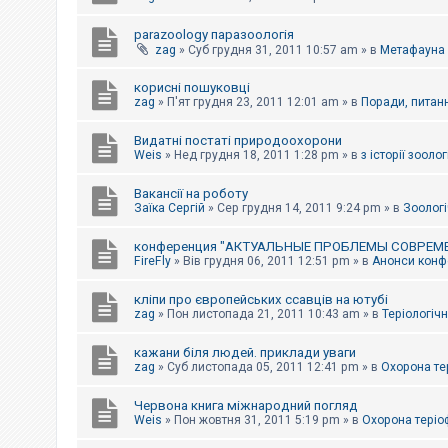
parazoology паразоологія
zag
»
Суб грудня 31, 2011 10:57 am
» в
Метафауна
корисні пошуковці
zag
»
П'ят грудня 23, 2011 12:01 am
» в
Поради, питанн
Видатні постаті природоохорони
Weis
»
Нед грудня 18, 2011 1:28 pm
» в
з історії зоологі
Вакансії на роботу
Заїка Сергій
»
Сер грудня 14, 2011 9:24 pm
» в
Зоологі
конференция "АКТУАЛЬНЫЕ ПРОБЛЕМЫ СОВРЕМ
FireFly
»
Вів грудня 06, 2011 12:51 pm
» в
Анонси конфе
кліпи про європейських ссавців на ютубі
zag
»
Пон листопада 21, 2011 10:43 am
» в
Теріологічн
кажани біля людей. приклади уваги
zag
»
Суб листопада 05, 2011 12:41 pm
» в
Охорона те
Червона книга міжнародний погляд
Weis
»
Пон жовтня 31, 2011 5:19 pm
» в
Охорона теріо