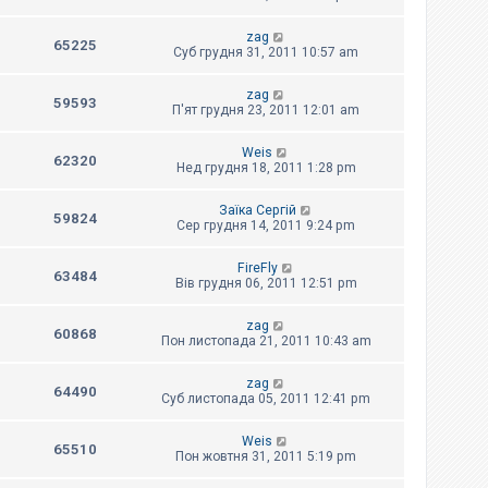
zag
65225
Суб грудня 31, 2011 10:57 am
zag
59593
П'ят грудня 23, 2011 12:01 am
Weis
62320
Нед грудня 18, 2011 1:28 pm
Заїка Сергій
59824
Сер грудня 14, 2011 9:24 pm
FireFly
63484
Вів грудня 06, 2011 12:51 pm
zag
60868
Пон листопада 21, 2011 10:43 am
zag
64490
Суб листопада 05, 2011 12:41 pm
Weis
65510
Пон жовтня 31, 2011 5:19 pm