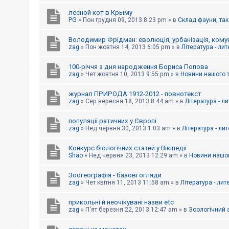
е
з
лесной кот в Крыму
в
PG
»
Пон грудня 09, 2013 8:23 pm
» в
Склад фауни, так
і
д
п
Володимир Фрідман: еволюція, урбанізація, комун
о
zag
»
Пон жовтня 14, 2013 6:05 pm
» в
Література - ли
в
і
д
100-річчя з дня народження Бориса Попова
е
zag
»
Чет жовтня 10, 2013 9:55 pm
» в
Новини нашого 
й
журнал ПРИРОДА 1912-2012 - повнотекст
zag
»
Сер вересня 18, 2013 8:44 am
» в
Література - л
А
к
популяції ратичних у Європі
т
и
zag
»
Нед червня 30, 2013 1:03 am
» в
Література - ли
в
н
Конкурс біологічних статей у Вікіпедії
і
Shao
»
Нед червня 23, 2013 12:29 am
» в
Новини нашог
т
е
м
Зоогеографія - базові огляди
и
zag
»
Чет квітня 11, 2013 11:58 am
» в
Література - лит
прикольні й неочікувані назви etc
П
zag
»
П'ят березня 22, 2013 12:47 am
» в
Зоологічний а
о
ш
у