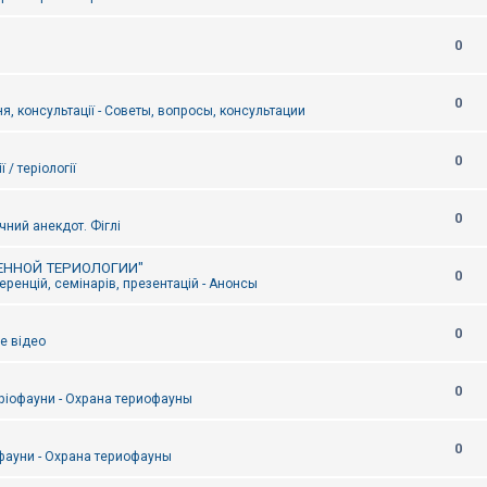
0
0
я, консультації - Советы, вопросы, консультации
0
ї / теріології
0
чний анекдот. Фіглі
ЕННОЙ ТЕРИОЛОГИИ"
0
ренцій, семінарів, презентацій - Анонсы
0
е відео
0
ріофауни - Охрана териофауны
0
фауни - Охрана териофауны