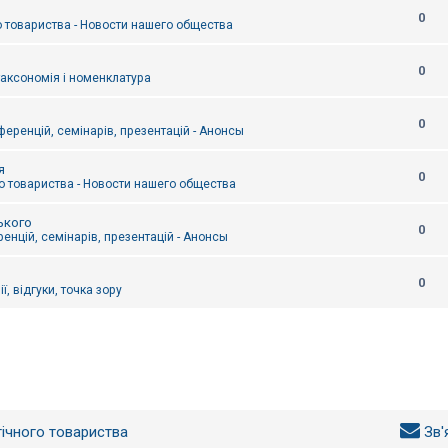
0
 товариства - Новости нашего общества
0
таксономія і номенклатура
0
еренцій, семінарів, презентацій - Анонсы
я
0
 товариства - Новости нашего общества
ького
0
енцій, семінарів, презентацій - Анонсы
0
ї, відгуки, точка зору
гічного товариства
Зв'