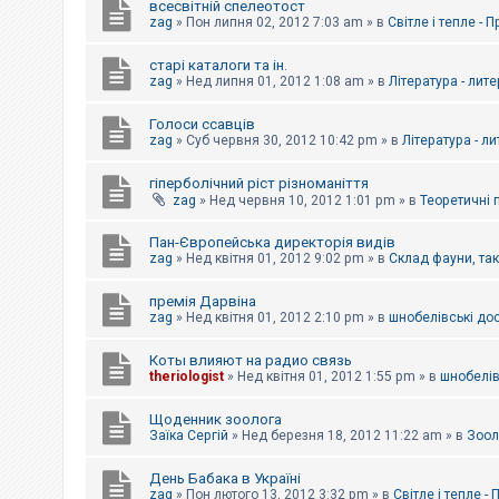
всесвітній спелеотост
zag
»
Пон липня 02, 2012 7:03 am
» в
Світле і тепле - 
старі каталоги та ін.
zag
»
Нед липня 01, 2012 1:08 am
» в
Література - лит
Голоси ссавців
zag
»
Суб червня 30, 2012 10:42 pm
» в
Література - л
гіперболічний ріст різноманіття
zag
»
Нед червня 10, 2012 1:01 pm
» в
Теоретичні 
Пан-Європейська директорія видів
zag
»
Нед квітня 01, 2012 9:02 pm
» в
Склад фауни, та
премія Дарвіна
zag
»
Нед квітня 01, 2012 2:10 pm
» в
шнобелівські до
Коты влияют на радио связь
theriologist
»
Нед квітня 01, 2012 1:55 pm
» в
шнобелів
Щоденник зоолога
Заїка Сергій
»
Нед березня 18, 2012 11:22 am
» в
Зоол
День Бабака в Україні
zag
»
Пон лютого 13, 2012 3:32 pm
» в
Світле і тепле -