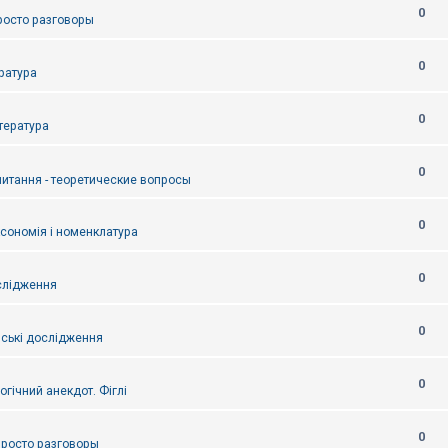
0
Просто разговоры
0
ература
0
итература
0
питання - теоретические вопросы
0
ксономія і номенклатура
0
слідження
0
ські дослідження
0
огічний анекдот. Фіглі
0
 Просто разговоры