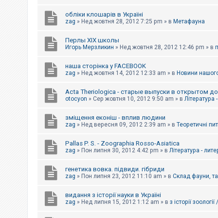
обліки клошарів в Україні
zag
»
Нед жовтня 28, 2012 7:25 pm
» в
Метафауна
Перлы ХІХ школы
Игорь Мерзликин
»
Нед жовтня 28, 2012 12:46 pm
» в
наша сторінка у FACEBOOK
zag
»
Нед жовтня 14, 2012 12:33 am
» в
Новини нашого
Acta Theriologica - старые выпуски в открытом д
otocyon
»
Сер жовтня 10, 2012 9:50 am
» в
Література 
зміщення еконіш - вплив людини
zag
»
Нед вересня 09, 2012 2:39 am
» в
Теоретичні пи
Pallas P. S. - Zoographia Rosso-Asiatica
zag
»
Пон липня 30, 2012 4:42 pm
» в
Література - лит
генетика вовка. підвиди. гібриди
zag
»
Пон липня 23, 2012 11:10 am
» в
Склад фауни, т
видання з історії науки в Україні
zag
»
Нед липня 15, 2012 1:12 am
» в
з історії зоології 