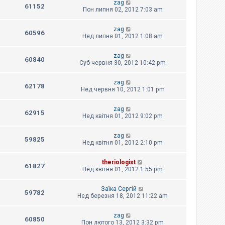
zag
61152
Пон липня 02, 2012 7:03 am
zag
60596
Нед липня 01, 2012 1:08 am
zag
60840
Суб червня 30, 2012 10:42 pm
zag
62178
Нед червня 10, 2012 1:01 pm
zag
62915
Нед квітня 01, 2012 9:02 pm
zag
59825
Нед квітня 01, 2012 2:10 pm
theriologist
61827
Нед квітня 01, 2012 1:55 pm
Заїка Сергій
59782
Нед березня 18, 2012 11:22 am
zag
60850
Пон лютого 13, 2012 3:32 pm