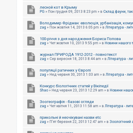
е
з
лесной кот в Крыму
в
PG
»
Пон грудня 09, 2013 8:23 pm
» в
Склад фауни, так
і
д
п
Володимир Фрідман: еволюція, урбанізація, комун
о
zag
»
Пон жовтня 14, 2013 6:05 pm
» в
Література - ли
в
і
д
100-річчя з дня народження Бориса Попова
е
zag
»
Чет жовтня 10, 2013 9:55 pm
» в
Новини нашого 
й
журнал ПРИРОДА 1912-2012 - повнотекст
zag
»
Сер вересня 18, 2013 8:44 am
» в
Література - л
А
к
популяції ратичних у Європі
т
и
zag
»
Нед червня 30, 2013 1:03 am
» в
Література - ли
в
н
Конкурс біологічних статей у Вікіпедії
і
Shao
»
Нед червня 23, 2013 12:29 am
» в
Новини нашог
т
е
м
Зоогеографія - базові огляди
и
zag
»
Чет квітня 11, 2013 11:58 am
» в
Література - лит
прикольні й неочікувані назви etc
П
zag
»
П'ят березня 22, 2013 12:47 am
» в
Зоологічний а
о
ш
у