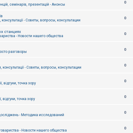
0
цій, семінарів, презентацій - Анонсы
їв
0
 консультації - Советы, вопросы, консультации
ых станциях
0
вариства - Новости нашего общества
0
Просто разговоры
0
, консультації - Советы, вопросы, консультации
0
ї, відгуки, точка зору
0
, відгуки, точка зору
0
осліджень - Методика исследований
0
товариства - Новости нашего общества