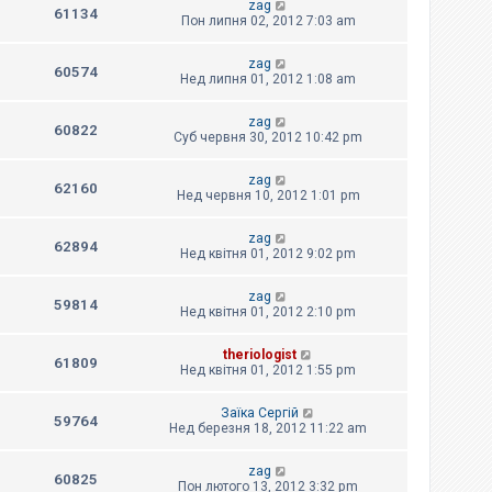
zag
61134
Пон липня 02, 2012 7:03 am
zag
60574
Нед липня 01, 2012 1:08 am
zag
60822
Суб червня 30, 2012 10:42 pm
zag
62160
Нед червня 10, 2012 1:01 pm
zag
62894
Нед квітня 01, 2012 9:02 pm
zag
59814
Нед квітня 01, 2012 2:10 pm
theriologist
61809
Нед квітня 01, 2012 1:55 pm
Заїка Сергій
59764
Нед березня 18, 2012 11:22 am
zag
60825
Пон лютого 13, 2012 3:32 pm