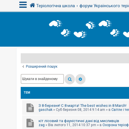
Теріологічна школа
форум Українського тері
В
х
і
д
Р
е
є
Розширений пошук
с
т
р
а
ц
і
ТЕМ
я
З 8 березня! С 8 марта! The best wishes in 8 March!
Т
gaschak
»
Суб березня 08, 2014 9:14 am
» в
Світле і т
е
м
кіт лісовий та фауністичні дані від мисливців
и
б
zag
»
Вів лютого 11, 2014 10:37 pm
» в
Охорона теріоф