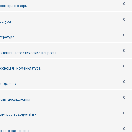
0
Просто разговоры
0
ература
0
итература
0
питання - теоретические вопросы
0
ксономія і номенклатура
0
слідження
0
ські дослідження
0
огічний анекдот. Фіглі
0
 Просто разговоры