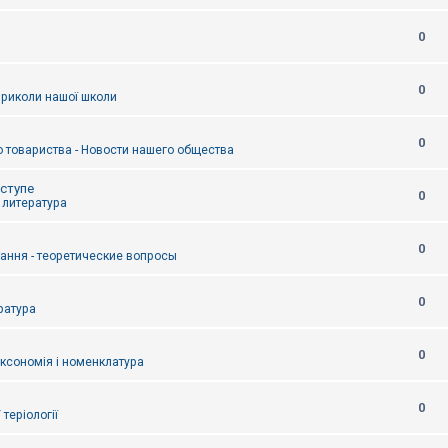
0
0
приколи нашої школи
0
 товариства - Новости нашего общества
оступе
0
- литература
0
тання - теоретические вопросы
0
ература
0
аксономія і номенклатура
0
/ теріології