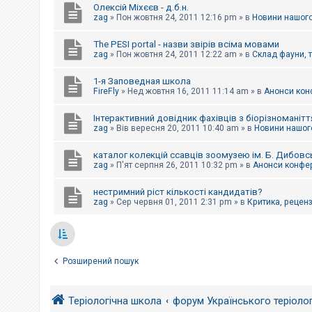
Олексій Міхєєв - д.б.н.
zag
»
Пон жовтня 24, 2011 12:16 pm
» в
Новини нашого
The PESI portal - назви звірів всіма мовами
zag
»
Пон жовтня 24, 2011 12:22 am
» в
Склад фауни, 
1-я Заповедная школа
FireFly
»
Нед жовтня 16, 2011 11:14 am
» в
Анонси конф
Інтерактивний довідник фахівців з біорізноманітт
zag
»
Вів вересня 20, 2011 10:40 am
» в
Новини нашого
каталог колекцій ссавців зоомузею ім. Б. Дибовс
zag
»
П'ят серпня 26, 2011 10:32 pm
» в
Анонси конфер
нестримний ріст кількості кандидатів?
zag
»
Сер червня 01, 2011 2:31 pm
» в
Критика, рецензі
Розширений пошук
Теріологічна школа
форум Українського теріоло