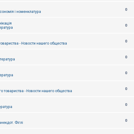
0
сономія і номенклатура
ікація
0
тература
0
товариства - Новости нашего общества
0
итература
0
тература
0
о товариства - Новости нашего общества
0
ература
0
некдот. Фіглі