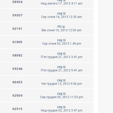
zag
58904
Нед лютого 17, 2013 4:11 am
zag
59307
Сер січня 16, 2013 12:30 am
PG
62191
Вів січня 15, 2013 12:50 am
zag
61805
Сер січня 02, 2013 1:49 pm
zag
58582
П'ят грудня 21, 2012 3:41 pm
zag
59246
П'ят грудня 21, 2012 9:41 am
zag
60432
Чет грудня 13, 2012 9:56 pm
zag
62004
Сер грудня 05, 2012 11:53 pm
zag
62315
Нед грудня 02, 2012 3:47 pm