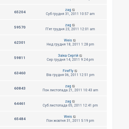
zag
65204
Суб грудня 31, 2011 10:57 am
zag
59570
П'ят грудня 23, 2011 12:01 am
Weis
62301
Нед грудня 18, 2011 1:28 pm
Заїка Сергій
59811
Сер грудня 14, 2011 9:24 pm
FireFly
63460
Вів грудня 06, 2011 12:51 pm
zag
60843
Пон листопада 21, 2011 10:43 am
zag
64461
Суб листопада 05, 2011 12:41 pm
Weis
65484
Пон жовтня 31, 2011 5:19 pm