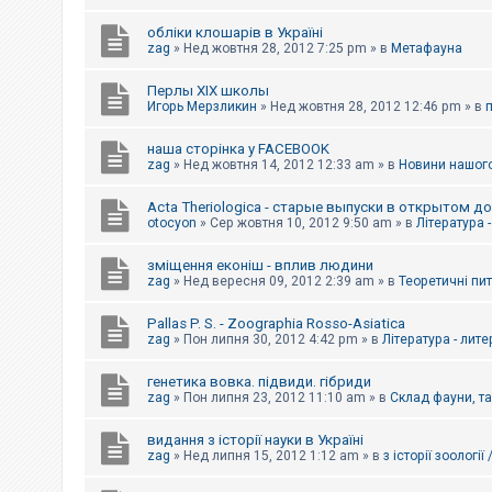
обліки клошарів в Україні
zag
»
Нед жовтня 28, 2012 7:25 pm
» в
Метафауна
Перлы ХІХ школы
Игорь Мерзликин
»
Нед жовтня 28, 2012 12:46 pm
» в
наша сторінка у FACEBOOK
zag
»
Нед жовтня 14, 2012 12:33 am
» в
Новини нашого
Acta Theriologica - старые выпуски в открытом д
otocyon
»
Сер жовтня 10, 2012 9:50 am
» в
Література 
зміщення еконіш - вплив людини
zag
»
Нед вересня 09, 2012 2:39 am
» в
Теоретичні пи
Pallas P. S. - Zoographia Rosso-Asiatica
zag
»
Пон липня 30, 2012 4:42 pm
» в
Література - лит
генетика вовка. підвиди. гібриди
zag
»
Пон липня 23, 2012 11:10 am
» в
Склад фауни, т
видання з історії науки в Україні
zag
»
Нед липня 15, 2012 1:12 am
» в
з історії зоології 