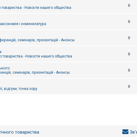
0
 товариства - Новости нашего общества
0
таксономія і номенклатура
0
еренцій, семінарів, презентацій - Анонсы
я
0
 товариства - Новости нашего общества
ького
0
енцій, семінарів, презентацій - Анонсы
0
ї, відгуки, точка зору
гічного товариства
Зв'