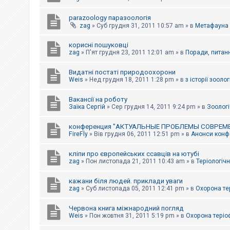
parazoology паразоологія
zag
»
Суб грудня 31, 2011 10:57 am
» в
Метафауна
корисні пошуковці
zag
»
П'ят грудня 23, 2011 12:01 am
» в
Поради, питанн
Видатні постаті природоохорони
Weis
»
Нед грудня 18, 2011 1:28 pm
» в
з історії зоологі
Вакансії на роботу
Заїка Сергій
»
Сер грудня 14, 2011 9:24 pm
» в
Зоологі
конференция "АКТУАЛЬНЫЕ ПРОБЛЕМЫ СОВРЕМ
FireFly
»
Вів грудня 06, 2011 12:51 pm
» в
Анонси конфе
кліпи про європейських ссавців на ютубі
zag
»
Пон листопада 21, 2011 10:43 am
» в
Теріологічн
кажани біля людей. приклади уваги
zag
»
Суб листопада 05, 2011 12:41 pm
» в
Охорона те
Червона книга міжнародний погляд
Weis
»
Пон жовтня 31, 2011 5:19 pm
» в
Охорона теріо