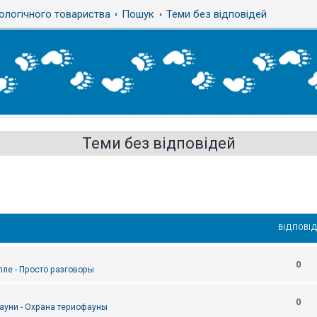
ологічного товариства
Пошук
Теми без відповідей
Теми без відповідей
ВІДПОВІД
0
епле - Просто разговоры
0
ауни - Охрана териофауны