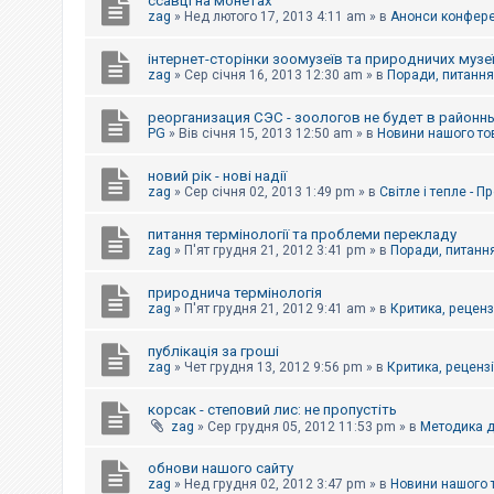
ссавці на монетах
к
zag
»
Нед лютого 17, 2013 4:11 am
» в
Анонси конферен
інтернет-сторінки зоомузеїв та природничих музе
Д
zag
»
Сер січня 16, 2013 12:30 am
» в
Поради, питання,
о
п
реорганизация СЭС - зоологов не будет в районн
о
PG
»
Вів січня 15, 2013 12:50 am
» в
Новини нашого то
м
о
г
новий рік - нові надії
а
zag
»
Сер січня 02, 2013 1:49 pm
» в
Світле і тепле - 
питання термінології та проблеми перекладу
zag
»
П'ят грудня 21, 2012 3:41 pm
» в
Поради, питання
природнича термінологія
zag
»
П'ят грудня 21, 2012 9:41 am
» в
Критика, рецензі
публікація за гроші
zag
»
Чет грудня 13, 2012 9:56 pm
» в
Критика, рецензії
корсак - степовий лис: не пропустіть
zag
»
Сер грудня 05, 2012 11:53 pm
» в
Методика д
обнови нашого сайту
zag
»
Нед грудня 02, 2012 3:47 pm
» в
Новини нашого 