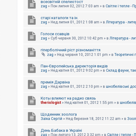
всесвітній спелеотост
zag
»
Пон липня 02, 2012 7:03 am
» в
Світле і тепле - 
старі каталоги та ін.
zag
»
Нед липня 01, 2012 1:08 am
» в
Література - лит
Голоси ссавців
zag
»
Суб червня 30, 2012 10:42 pm
» в
Література - л
гіперболічний ріст різноманіття
zag
»
Нед червня 10, 2012 1:01 pm
» в
Теоретичні 
Пан-Європейська директорія видів
zag
»
Нед квітня 01, 2012 9:02 pm
» в
Склад фауни, та
премія Дарвіна
zag
»
Нед квітня 01, 2012 2:10 pm
» в
шнобелівські до
Коты влияют на радио связь
theriologist
»
Нед квітня 01, 2012 1:55 pm
» в
шнобелів
Щоденник зоолога
Заїка Сергій
»
Нед березня 18, 2012 11:22 am
» в
Зоол
День Бабака в Україні
zag
»
Пон лютого 13, 2012 3:32 pm
» в
Світле і тепле -