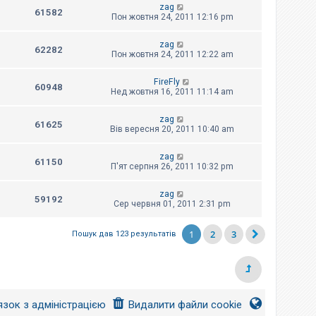
zag
61582
Пон жовтня 24, 2011 12:16 pm
zag
62282
Пон жовтня 24, 2011 12:22 am
FireFly
60948
Нед жовтня 16, 2011 11:14 am
zag
61625
Вів вересня 20, 2011 10:40 am
zag
61150
П'ят серпня 26, 2011 10:32 pm
zag
59192
Сер червня 01, 2011 2:31 pm
1
2
3
Пошук дав 123 результатів
язок з адміністрацією
Видалити файли cookie