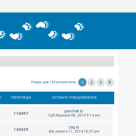
1
2
3
Пошук дав 123 результатів
І
ПЕРЕГЛЯДИ
ОСТАННЄ ПОВІДОМЛЕННЯ
gaschak
118497
Суб березня 08, 2014 9:14 am
zag
130029
Вів лютого 11, 2014 10:37 pm