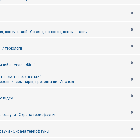
0
0
я, консультації - Советы, вопросы, консультации
0
ї / теріології
0
чний анекдот. Фіглі
ЕННОЙ ТЕРИОЛОГИИ"
0
ренцій, семінарів, презентацій - Анонсы
0
е відео
0
ріофауни - Охрана териофауны
0
фауни - Охрана териофауны