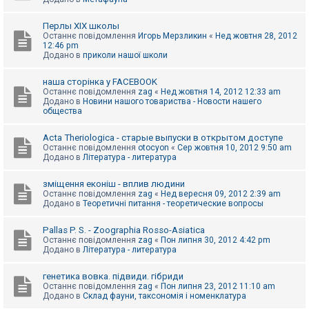
Перлы ХІХ школы
Останнє повідомлення
Игорь Мерзликин
«
Нед жовтня 28, 2012
12:46 pm
Додано в
приколи нашої школи
наша сторінка у FACEBOOK
Останнє повідомлення
zag
«
Нед жовтня 14, 2012 12:33 am
Додано в
Новини нашого товариства - Новости нашего
общества
Acta Theriologica - старые выпуски в открытом доступе
Останнє повідомлення
otocyon
«
Сер жовтня 10, 2012 9:50 am
Додано в
Література - литература
зміщення еконіш - вплив людини
Останнє повідомлення
zag
«
Нед вересня 09, 2012 2:39 am
Додано в
Теоретичні питання - теоретические вопросы
Pallas P. S. - Zoographia Rosso-Asiatica
Останнє повідомлення
zag
«
Пон липня 30, 2012 4:42 pm
Додано в
Література - литература
генетика вовка. підвиди. гібриди
Останнє повідомлення
zag
«
Пон липня 23, 2012 11:10 am
Додано в
Склад фауни, таксономія і номенклатура