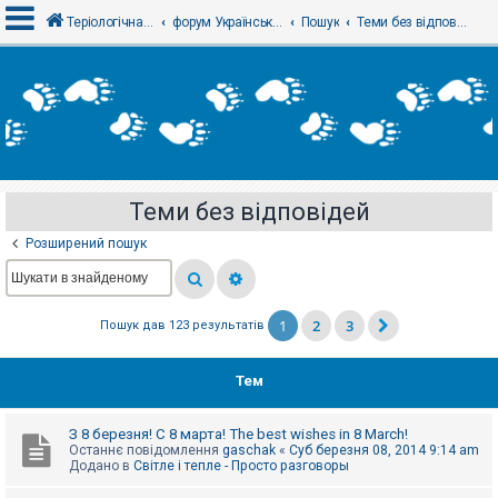
Теріологічна школа
форум Українського теріологічного товариства
Пошук
Теми без відповідей
В
х
і
д
Теми без відповідей
Р
е
Розширений пошук
є
с
т
р
а
1
2
3
Пошук дав 123 результатів
ц
і
я
Тем
Т
З 8 березня! С 8 марта! The best wishes in 8 March!
е
Останнє повідомлення
gaschak
«
Суб березня 08, 2014 9:14 am
м
Додано в
Світле і тепле - Просто разговоры
и
б