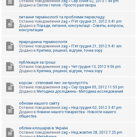
Останнє повідомлення
zag
«
Сер січня 02, 2013 1:49 pm
Додано в
Світле і тепле - Просто разговоры
питання термінології та проблеми перекладу
Останнє повідомлення
zag
«
П'ят грудня 21, 2012 3:41 pm
Додано в
Поради, питання, консультації - Советы, вопросы,
консультации
природнича термінологія
Останнє повідомлення
zag
«
П'ят грудня 21, 2012 9:41 am
Додано в
Критика, рецензії, відгуки, точка зору
публікація за гроші
Останнє повідомлення
zag
«
Чет грудня 13, 2012 9:56 pm
Додано в
Критика, рецензії, відгуки, точка зору
корсак - степовий лис: не пропустіть
Останнє повідомлення
zag
«
Сер грудня 05, 2012 11:53 pm
Додано в
Методика досліджень - Методика исследований
обнови нашого сайту
Останнє повідомлення
zag
«
Нед грудня 02, 2012 3:47 pm
Додано в
Новини нашого товариства - Новости нашего
общества
обліки клошарів в Україні
Останнє повідомлення
zag
«
Нед жовтня 28, 2012 7:25 pm
Додано в
Метафауна