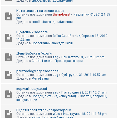
Додано в
шнобелівські дослідження
Коты влияют на радио связь
Останнє повідомлення
theriologist
«
Нед квітня 01, 2012 1:55
pm
Додано в
шнобелівські дослідження
Щоденник зоолога
Останнє повідомлення
Заїка Сергій
«
Нед березня 18, 2012
11:22 am
Додано в
Зоологічний анекдот. Фіглі
День Бабака в Україні
Останнє повідомлення
zag
«
Пон лютого 13, 2012 3:32 pm
Додано в
Світле і тепле - Просто разговоры
parazoology паразоологія
Останнє повідомлення
zag
«
Суб грудня 31, 2011 10:57 am
Додано в
Метафауна
корисні пошуковці
Останнє повідомлення
zag
«
П'ят грудня 23, 2011 12:01 am
Додано в
Поради, питання, консультації - Советы, вопросы,
консультации
Видатні постаті природоохорони
Останнє повідомлення
Weis
«
Нед грудня 18, 2011 1:28 pm
Додано в
з історії зоології / теріології