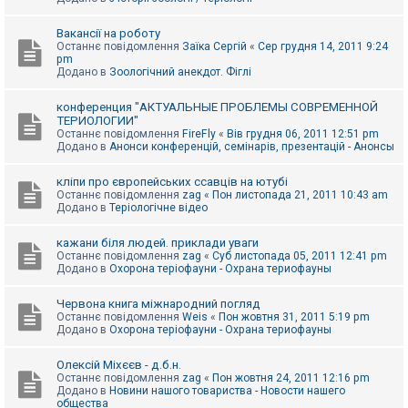
Вакансії на роботу
Останнє повідомлення
Заїка Сергій
«
Сер грудня 14, 2011 9:24
pm
Додано в
Зоологічний анекдот. Фіглі
конференция "АКТУАЛЬНЫЕ ПРОБЛЕМЫ СОВРЕМЕННОЙ
ТЕРИОЛОГИИ"
Останнє повідомлення
FireFly
«
Вів грудня 06, 2011 12:51 pm
Додано в
Анонси конференцій, семінарів, презентацій - Анонсы
кліпи про європейських ссавців на ютубі
Останнє повідомлення
zag
«
Пон листопада 21, 2011 10:43 am
Додано в
Теріологічне відео
кажани біля людей. приклади уваги
Останнє повідомлення
zag
«
Суб листопада 05, 2011 12:41 pm
Додано в
Охорона теріофауни - Охрана териофауны
Червона книга міжнародний погляд
Останнє повідомлення
Weis
«
Пон жовтня 31, 2011 5:19 pm
Додано в
Охорона теріофауни - Охрана териофауны
Олексій Міхєєв - д.б.н.
Останнє повідомлення
zag
«
Пон жовтня 24, 2011 12:16 pm
Додано в
Новини нашого товариства - Новости нашего
общества