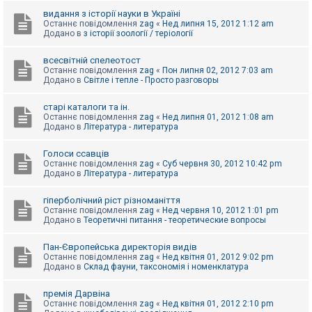
видання з історії науки в Україні
Останнє повідомлення
zag
«
Нед липня 15, 2012 1:12 am
Додано в
з історії зоології / теріології
всесвітній спелеотост
Останнє повідомлення
zag
«
Пон липня 02, 2012 7:03 am
Додано в
Світле і тепле - Просто разговоры
старі каталоги та ін.
Останнє повідомлення
zag
«
Нед липня 01, 2012 1:08 am
Додано в
Література - литература
Голоси ссавців
Останнє повідомлення
zag
«
Суб червня 30, 2012 10:42 pm
Додано в
Література - литература
гіперболічний ріст різноманіття
Останнє повідомлення
zag
«
Нед червня 10, 2012 1:01 pm
Додано в
Теоретичні питання - теоретические вопросы
Пан-Європейська директорія видів
Останнє повідомлення
zag
«
Нед квітня 01, 2012 9:02 pm
Додано в
Склад фауни, таксономія і номенклатура
премія Дарвіна
Останнє повідомлення
zag
«
Нед квітня 01, 2012 2:10 pm