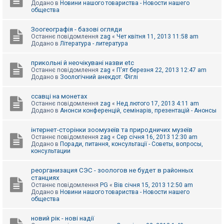
Додано в
Новини нашого товариства - Новости нашего
к
общества
Зоогеографія - базові огляди
Д
Останнє повідомлення
zag
«
Чет квітня 11, 2013 11:58 am
о
Додано в
Література - литература
п
о
м
прикольні й неочікувані назви etc
о
Останнє повідомлення
zag
«
П'ят березня 22, 2013 12:47 am
г
Додано в
Зоологічний анекдот. Фіглі
а
ссавці на монетах
Останнє повідомлення
zag
«
Нед лютого 17, 2013 4:11 am
Додано в
Анонси конференцій, семінарів, презентацій - Анонсы
інтернет-сторінки зоомузеїв та природничих музеїв
Останнє повідомлення
zag
«
Сер січня 16, 2013 12:30 am
Додано в
Поради, питання, консультації - Советы, вопросы,
консультации
реорганизация СЭС - зоологов не будет в районных
станциях
Останнє повідомлення
PG
«
Вів січня 15, 2013 12:50 am
Додано в
Новини нашого товариства - Новости нашего
общества
новий рік - нові надії