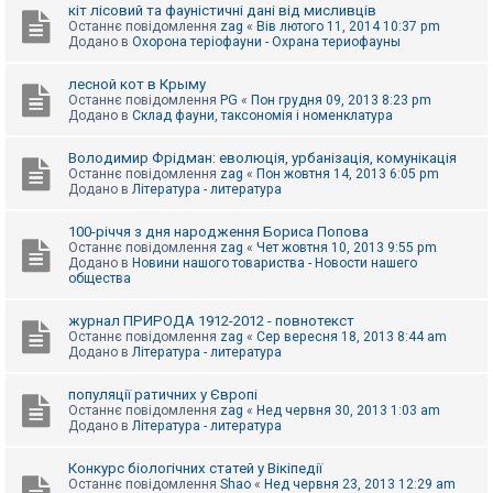
е
кіт лісовий та фауністичні дані від мисливців
з
Останнє повідомлення
zag
«
Вів лютого 11, 2014 10:37 pm
в
Додано в
Охорона теріофауни - Охрана териофауны
і
д
п
лесной кот в Крыму
о
Останнє повідомлення
PG
«
Пон грудня 09, 2013 8:23 pm
в
Додано в
Склад фауни, таксономія і номенклатура
і
д
е
Володимир Фрідман: еволюція, урбанізація, комунікація
й
Останнє повідомлення
zag
«
Пон жовтня 14, 2013 6:05 pm
Додано в
Література - литература
А
100-річчя з дня народження Бориса Попова
к
Останнє повідомлення
zag
«
Чет жовтня 10, 2013 9:55 pm
т
Додано в
Новини нашого товариства - Новости нашего
и
общества
в
н
журнал ПРИРОДА 1912-2012 - повнотекст
і
Останнє повідомлення
zag
«
Сер вересня 18, 2013 8:44 am
т
Додано в
Література - литература
е
м
и
популяції ратичних у Європі
Останнє повідомлення
zag
«
Нед червня 30, 2013 1:03 am
Додано в
Література - литература
П
о
Конкурс біологічних статей у Вікіпедії
ш
Останнє повідомлення
Shao
«
Нед червня 23, 2013 12:29 am
у