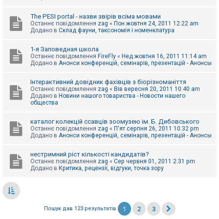
The PESI portal - назви звірів всіма мовами
Останнє повідомлення
zag
«
Пон жовтня 24, 2011 12:22 am
Додано в
Склад фауни, таксономія і номенклатура
1-я Заповедная школа
Останнє повідомлення
FireFly
«
Нед жовтня 16, 2011 11:14 am
Додано в
Анонси конференцій, семінарів, презентацій - Анонсы
Інтерактивний довідник фахівців з біорізноманіття
Останнє повідомлення
zag
«
Вів вересня 20, 2011 10:40 am
Додано в
Новини нашого товариства - Новости нашего
общества
каталог колекцій ссавців зоомузею ім. Б. Дибовського
Останнє повідомлення
zag
«
П'ят серпня 26, 2011 10:32 pm
Додано в
Анонси конференцій, семінарів, презентацій - Анонсы
нестримний ріст кількості кандидатів?
Останнє повідомлення
zag
«
Сер червня 01, 2011 2:31 pm
Додано в
Критика, рецензії, відгуки, точка зору
1
2
3
Пошук дав 123 результатів