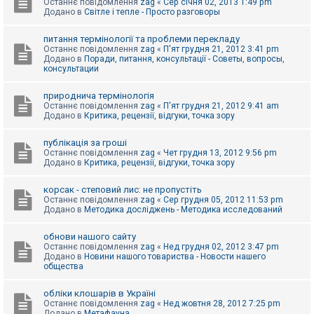
Останнє повідомлення
zag
«
Сер січня 02, 2013 1:49 pm
Додано в
Світле і тепле - Просто разговоры
питання термінології та проблеми перекладу
Останнє повідомлення
zag
«
П'ят грудня 21, 2012 3:41 pm
Додано в
Поради, питання, консультації - Советы, вопросы,
консультации
природнича термінологія
Останнє повідомлення
zag
«
П'ят грудня 21, 2012 9:41 am
Додано в
Критика, рецензії, відгуки, точка зору
публікація за гроші
Останнє повідомлення
zag
«
Чет грудня 13, 2012 9:56 pm
Додано в
Критика, рецензії, відгуки, точка зору
корсак - степовий лис: не пропустіть
Останнє повідомлення
zag
«
Сер грудня 05, 2012 11:53 pm
Додано в
Методика досліджень - Методика исследований
обнови нашого сайту
Останнє повідомлення
zag
«
Нед грудня 02, 2012 3:47 pm
Додано в
Новини нашого товариства - Новости нашего
общества
обліки клошарів в Україні
Останнє повідомлення
zag
«
Нед жовтня 28, 2012 7:25 pm
Додано в
Метафауна