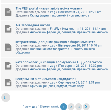
The PESI portal - назви звірів всіма мовами
Останнє повідомлення
zag
«
Пон жовтня 24, 2011 12:22 am
Додано в
Склад фауни, таксономія і номенклатура
1-я Заповедная школа
Останнє повідомлення
FireFly
«
Нед жовтня 16, 2011 11:14 am
Додано в
Анонси конференцій, семінарів, презентацій - Анонсы
Інтерактивний довідник фахівців з біорізноманіття
Останнє повідомлення
zag
«
Вів вересня 20, 2011 10:40 am
Додано в
Новини нашого товариства - Новости нашего
общества
каталог колекцій ссавців зоомузею ім. Б. Дибовського
Останнє повідомлення
zag
«
П'ят серпня 26, 2011 10:32 pm
Додано в
Анонси конференцій, семінарів, презентацій - Анонсы
нестримний ріст кількості кандидатів?
Останнє повідомлення
zag
«
Сер червня 01, 2011 2:31 pm
Додано в
Критика, рецензії, відгуки, точка зору
1
2
3
Пошук дав 123 результатів