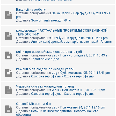
Вакансії на роботу
Останнє повідомлення
Заїка Сергій
«
Сер грудня 14, 2011 9:24
pm
Додано в
Зоологічний анекдот. Фіглі
конференция "АКТУАЛЬНЫЕ ПРОБЛЕМЫ СОВРЕМЕННОЙ
ТЕРИОЛОГИИ"
Останнє повідомлення
FireFly
«
Вів грудня 06, 2011 12:51 pm
Додано в
Анонси конференцій, семінарів, презентацій - Анонсы
кліпи про європейських ссавців на ютубі
Останнє повідомлення
zag
«
Пон листопада 21, 2011 10:43 am
Додано в
Теріологічне відео
кажани біля людей. приклади уваги
Останнє повідомлення
zag
«
Суб листопада 05, 2011 12:41 pm
Додано в
Охорона теріофауни - Охрана териофауны
Червона книга міжнародний погляд
Останнє повідомлення
Weis
«
Пон жовтня 31, 2011 5:19 pm
Додано в
Охорона теріофауни - Охрана териофауны
Олексій Міхєєв - д.б.н.
Останнє повідомлення
zag
«
Пон жовтня 24, 2011 12:16 pm
Додано в
Новини нашого товариства - Новости нашего
общества