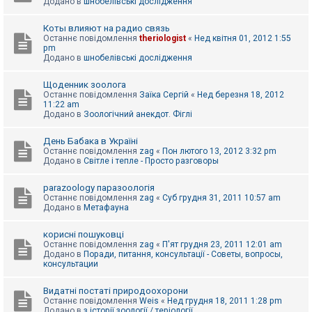
Додано в
шнобелівські дослідження
Коты влияют на радио связь
Останнє повідомлення
theriologist
«
Нед квітня 01, 2012 1:55
pm
Додано в
шнобелівські дослідження
Щоденник зоолога
Останнє повідомлення
Заїка Сергій
«
Нед березня 18, 2012
11:22 am
Додано в
Зоологічний анекдот. Фіглі
День Бабака в Україні
Останнє повідомлення
zag
«
Пон лютого 13, 2012 3:32 pm
Додано в
Світле і тепле - Просто разговоры
parazoology паразоологія
Останнє повідомлення
zag
«
Суб грудня 31, 2011 10:57 am
Додано в
Метафауна
корисні пошуковці
Останнє повідомлення
zag
«
П'ят грудня 23, 2011 12:01 am
Додано в
Поради, питання, консультації - Советы, вопросы,
консультации
Видатні постаті природоохорони
Останнє повідомлення
Weis
«
Нед грудня 18, 2011 1:28 pm
Додано в
з історії зоології / теріології