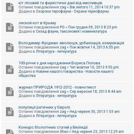
е
кіт лісовий та фауністичні дані від мисливців
з
Останнє повідомлення
zag
«
Вів лютого 11, 2014 10:37 pm
в
Додано в
Охорона теріофауни - Охрана териофауны
і
д
п
лесной кот в Крыму
о
Останнє повідомлення
PG
«
Пон грудня 09, 2013 8:23 pm
в
Додано в
Склад фауни, таксономія і номенклатура
і
д
е
Володимир Фрідман: еволюція, урбанізація, комунікація
й
Останнє повідомлення
zag
«
Пон жовтня 14, 2013 6:05 pm
Додано в
Література - литература
А
100-річчя з дня народження Бориса Попова
к
Останнє повідомлення
zag
«
Чет жовтня 10, 2013 9:55 pm
т
Додано в
Новини нашого товариства - Новости нашего
и
общества
в
н
журнал ПРИРОДА 1912-2012 - повнотекст
і
Останнє повідомлення
zag
«
Сер вересня 18, 2013 8:44 am
т
Додано в
Література - литература
е
м
и
популяції ратичних у Європі
Останнє повідомлення
zag
«
Нед червня 30, 2013 1:03 am
Додано в
Література - литература
П
о
Конкурс біологічних статей у Вікіпедії
ш
Останнє повідомлення
Shao
«
Нед червня 23, 2013 12:29 am
у