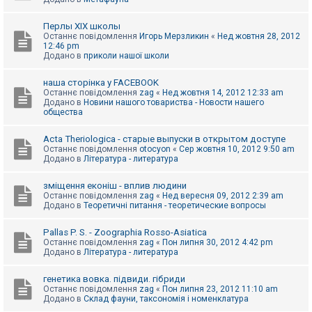
Перлы ХІХ школы
Останнє повідомлення
Игорь Мерзликин
«
Нед жовтня 28, 2012
12:46 pm
Додано в
приколи нашої школи
наша сторінка у FACEBOOK
Останнє повідомлення
zag
«
Нед жовтня 14, 2012 12:33 am
Додано в
Новини нашого товариства - Новости нашего
общества
Acta Theriologica - старые выпуски в открытом доступе
Останнє повідомлення
otocyon
«
Сер жовтня 10, 2012 9:50 am
Додано в
Література - литература
зміщення еконіш - вплив людини
Останнє повідомлення
zag
«
Нед вересня 09, 2012 2:39 am
Додано в
Теоретичні питання - теоретические вопросы
Pallas P. S. - Zoographia Rosso-Asiatica
Останнє повідомлення
zag
«
Пон липня 30, 2012 4:42 pm
Додано в
Література - литература
генетика вовка. підвиди. гібриди
Останнє повідомлення
zag
«
Пон липня 23, 2012 11:10 am
Додано в
Склад фауни, таксономія і номенклатура