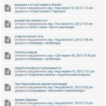
видання з історії науки в Україні
Останнє повідомлення
zag
«
Нед липня 15, 2012 1:12 am
Додано в
з історії зоології / теріології
всесвітній спелеотост
Останнє повідомлення
zag
«
Пон липня 02, 2012 7:03 am
Додано в
Світле і тепле - Просто разговоры
старі каталоги та ін.
Останнє повідомлення
zag
«
Нед липня 01, 2012 1:08 am
Додано в
Література - литература
Голоси ссавців
Останнє повідомлення
zag
«
Суб червня 30, 2012 10:42 pm
Додано в
Література - литература
гіперболічний ріст різноманіття
Останнє повідомлення
zag
«
Нед червня 10, 2012 1:01 pm
Додано в
Теоретичні питання - теоретические вопросы
Пан-Європейська директорія видів
Останнє повідомлення
zag
«
Нед квітня 01, 2012 9:02 pm
Додано в
Склад фауни, таксономія і номенклатура
премія Дарвіна
Останнє повідомлення
zag
«
Нед квітня 01, 2012 2:10 pm