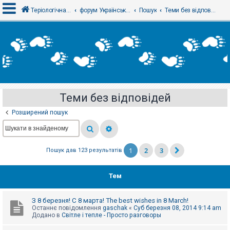
Теріологічна школа
форум Українського теріологічного товариства
Пошук
Теми без відповідей
В
х
і
д
Теми без відповідей
Р
е
Розширений пошук
є
с
т
р
а
1
2
3
Пошук дав 123 результатів
ц
і
я
Тем
Т
З 8 березня! С 8 марта! The best wishes in 8 March!
е
Останнє повідомлення
gaschak
«
Суб березня 08, 2014 9:14 am
м
Додано в
Світле і тепле - Просто разговоры
и
б