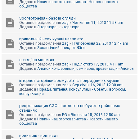
Додано в
Новини нашого товариства - Новости нашего
к
общества
Зоогеографія - базові огляди
Д
Останнє повідомлення
zag
«
Чет квітня 11, 2013 11:58 am
о
Додано в
Література - литература
п
о
м
прикольні й неочікувані назви etc
о
Останнє повідомлення
zag
«
П'ят березня 22, 2013 12:47 am
г
Додано в
Зоологічний анекдот. Фіглі
а
ссавці на монетах
Останнє повідомлення
zag
«
Нед лютого 17, 2013 4:11 am
Додано в
Анонси конференцій, семінарів, презентацій - Анонсы
інтернет-сторінки зоомузеїв та природничих музеїв
Останнє повідомлення
zag
«
Сер січня 16, 2013 12:30 am
Додано в
Поради, питання, консультації - Советы, вопросы,
консультации
реорганизация СЭС - зоологов не будет в районных
станциях
Останнє повідомлення
PG
«
Вів січня 15, 2013 12:50 am
Додано в
Новини нашого товариства - Новости нашего
общества
новий рік - нові надії