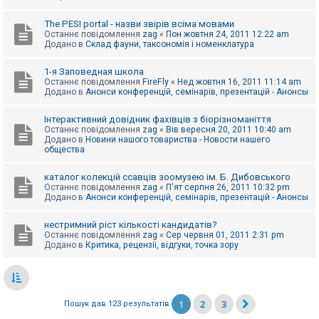
The PESI portal - назви звірів всіма мовами
Останнє повідомлення
zag
«
Пон жовтня 24, 2011 12:22 am
Додано в
Склад фауни, таксономія і номенклатура
1-я Заповедная школа
Останнє повідомлення
FireFly
«
Нед жовтня 16, 2011 11:14 am
Додано в
Анонси конференцій, семінарів, презентацій - Анонсы
Інтерактивний довідник фахівців з біорізноманіття
Останнє повідомлення
zag
«
Вів вересня 20, 2011 10:40 am
Додано в
Новини нашого товариства - Новости нашего
общества
каталог колекцій ссавців зоомузею ім. Б. Дибовського
Останнє повідомлення
zag
«
П'ят серпня 26, 2011 10:32 pm
Додано в
Анонси конференцій, семінарів, презентацій - Анонсы
нестримний ріст кількості кандидатів?
Останнє повідомлення
zag
«
Сер червня 01, 2011 2:31 pm
Додано в
Критика, рецензії, відгуки, точка зору
1
2
3
Пошук дав 123 результатів