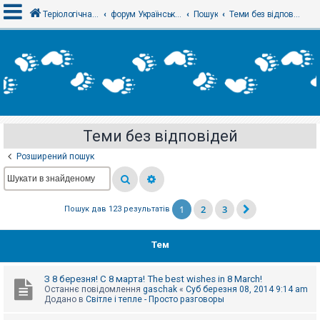
Теріологічна школа
форум Українського теріологічного товариства
Пошук
Теми без відповідей
В
х
і
д
Теми без відповідей
Р
е
Розширений пошук
є
с
т
р
а
1
2
3
Пошук дав 123 результатів
ц
і
я
Тем
Т
З 8 березня! С 8 марта! The best wishes in 8 March!
е
Останнє повідомлення
gaschak
«
Суб березня 08, 2014 9:14 am
м
Додано в
Світле і тепле - Просто разговоры
и
б