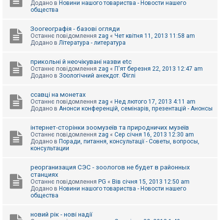
Додано в
Новини нашого товариства - Новости нашего
к
общества
Зоогеографія - базові огляди
Д
Останнє повідомлення
zag
«
Чет квітня 11, 2013 11:58 am
о
Додано в
Література - литература
п
о
м
прикольні й неочікувані назви etc
о
Останнє повідомлення
zag
«
П'ят березня 22, 2013 12:47 am
г
Додано в
Зоологічний анекдот. Фіглі
а
ссавці на монетах
Останнє повідомлення
zag
«
Нед лютого 17, 2013 4:11 am
Додано в
Анонси конференцій, семінарів, презентацій - Анонсы
інтернет-сторінки зоомузеїв та природничих музеїв
Останнє повідомлення
zag
«
Сер січня 16, 2013 12:30 am
Додано в
Поради, питання, консультації - Советы, вопросы,
консультации
реорганизация СЭС - зоологов не будет в районных
станциях
Останнє повідомлення
PG
«
Вів січня 15, 2013 12:50 am
Додано в
Новини нашого товариства - Новости нашего
общества
новий рік - нові надії