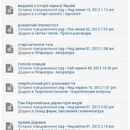
видання з історії науки в Україні
Останнє повідомлення
zag
«
Нед липня 15, 2012 1:12 am
Додано в
з історії зоології / теріології
всесвітній спелеотост
Останнє повідомлення
zag
«
Пон липня 02, 2012 7:03 am
Додано в
Світле і тепле - Просто разговоры
старі каталоги та ін.
Останнє повідомлення
zag
«
Нед липня 01, 2012 1:08 am
Додано в
Література - литература
Голоси ссавців
Останнє повідомлення
zag
«
Суб червня 30, 2012 10:42 pm
Додано в
Література - литература
гіперболічний ріст різноманіття
Останнє повідомлення
zag
«
Нед червня 10, 2012 1:01 pm
Додано в
Теоретичні питання - теоретические вопросы
Пан-Європейська директорія видів
Останнє повідомлення
zag
«
Нед квітня 01, 2012 9:02 pm
Додано в
Склад фауни, таксономія і номенклатура
премія Дарвіна
Останнє повідомлення
zag
«
Нед квітня 01, 2012 2:10 pm