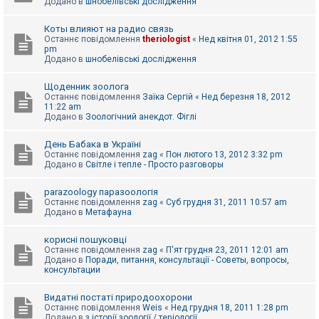
Додано в
шнобелівські дослідження
Коты влияют на радио связь
Останнє повідомлення
theriologist
«
Нед квітня 01, 2012 1:55
pm
Додано в
шнобелівські дослідження
Щоденник зоолога
Останнє повідомлення
Заїка Сергій
«
Нед березня 18, 2012
11:22 am
Додано в
Зоологічний анекдот. Фіглі
День Бабака в Україні
Останнє повідомлення
zag
«
Пон лютого 13, 2012 3:32 pm
Додано в
Світле і тепле - Просто разговоры
parazoology паразоологія
Останнє повідомлення
zag
«
Суб грудня 31, 2011 10:57 am
Додано в
Метафауна
корисні пошуковці
Останнє повідомлення
zag
«
П'ят грудня 23, 2011 12:01 am
Додано в
Поради, питання, консультації - Советы, вопросы,
консультации
Видатні постаті природоохорони
Останнє повідомлення
Weis
«
Нед грудня 18, 2011 1:28 pm
Додано в
з історії зоології / теріології