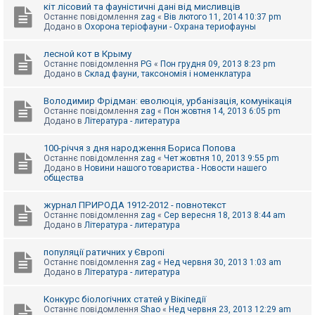
е
кіт лісовий та фауністичні дані від мисливців
з
Останнє повідомлення
zag
«
Вів лютого 11, 2014 10:37 pm
в
Додано в
Охорона теріофауни - Охрана териофауны
і
д
п
лесной кот в Крыму
о
Останнє повідомлення
PG
«
Пон грудня 09, 2013 8:23 pm
в
Додано в
Склад фауни, таксономія і номенклатура
і
д
е
Володимир Фрідман: еволюція, урбанізація, комунікація
й
Останнє повідомлення
zag
«
Пон жовтня 14, 2013 6:05 pm
Додано в
Література - литература
А
100-річчя з дня народження Бориса Попова
к
Останнє повідомлення
zag
«
Чет жовтня 10, 2013 9:55 pm
т
Додано в
Новини нашого товариства - Новости нашего
и
общества
в
н
журнал ПРИРОДА 1912-2012 - повнотекст
і
Останнє повідомлення
zag
«
Сер вересня 18, 2013 8:44 am
т
Додано в
Література - литература
е
м
и
популяції ратичних у Європі
Останнє повідомлення
zag
«
Нед червня 30, 2013 1:03 am
Додано в
Література - литература
П
о
Конкурс біологічних статей у Вікіпедії
ш
Останнє повідомлення
Shao
«
Нед червня 23, 2013 12:29 am
у