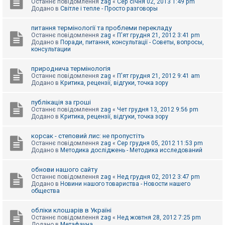
Останнє повідомлення
zag
«
Сер січня 02, 2013 1:49 pm
Додано в
Світле і тепле - Просто разговоры
питання термінології та проблеми перекладу
Останнє повідомлення
zag
«
П'ят грудня 21, 2012 3:41 pm
Додано в
Поради, питання, консультації - Советы, вопросы,
консультации
природнича термінологія
Останнє повідомлення
zag
«
П'ят грудня 21, 2012 9:41 am
Додано в
Критика, рецензії, відгуки, точка зору
публікація за гроші
Останнє повідомлення
zag
«
Чет грудня 13, 2012 9:56 pm
Додано в
Критика, рецензії, відгуки, точка зору
корсак - степовий лис: не пропустіть
Останнє повідомлення
zag
«
Сер грудня 05, 2012 11:53 pm
Додано в
Методика досліджень - Методика исследований
обнови нашого сайту
Останнє повідомлення
zag
«
Нед грудня 02, 2012 3:47 pm
Додано в
Новини нашого товариства - Новости нашего
общества
обліки клошарів в Україні
Останнє повідомлення
zag
«
Нед жовтня 28, 2012 7:25 pm
Додано в
Метафауна