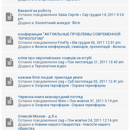
Вакансії на роботу
Останнє повідомлення
Заїка Сергій
«
Сер грудня 14, 2011 9:24
pm
Додано в
Зоологічний анекдот. Фіглі
конференция "АКТУАЛЬНЫЕ ПРОБЛЕМЫ СОВРЕМЕННОЙ
ТЕРИОЛОГИИ"
Останнє повідомлення
FireFly
«
Вів грудня 06, 2011 12:51 pm
Додано в
Анонси конференцій, семінарів, презентацій - Анонсы
кліпи про європейських ссавців на ютубі
Останнє повідомлення
zag
«
Пон листопада 21, 2011 10:43 am
Додано в
Теріологічне відео
кажани біля людей. приклади уваги
Останнє повідомлення
zag
«
Суб листопада 05, 2011 12:41 pm
Додано в
Охорона теріофауни - Охрана териофауны
Червона книга міжнародний погляд
Останнє повідомлення
Weis
«
Пон жовтня 31, 2011 5:19 pm
Додано в
Охорона теріофауни - Охрана териофауны
Олексій Міхєєв - д.б.н.
Останнє повідомлення
zag
«
Пон жовтня 24, 2011 12:16 pm
Додано в
Новини нашого товариства - Новости нашего
общества