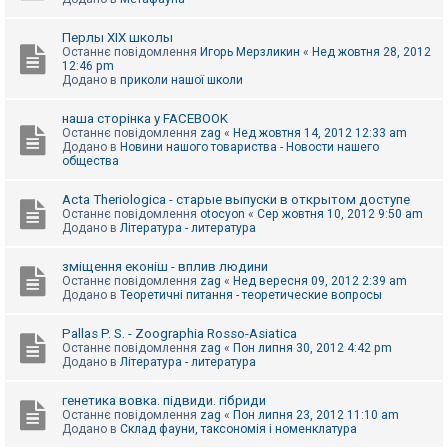
Перлы ХІХ школы
Останнє повідомлення
Игорь Мерзликин
«
Нед жовтня 28, 2012
12:46 pm
Додано в
приколи нашої школи
наша сторінка у FACEBOOK
Останнє повідомлення
zag
«
Нед жовтня 14, 2012 12:33 am
Додано в
Новини нашого товариства - Новости нашего
общества
Acta Theriologica - старые выпуски в открытом доступе
Останнє повідомлення
otocyon
«
Сер жовтня 10, 2012 9:50 am
Додано в
Література - литература
зміщення еконіш - вплив людини
Останнє повідомлення
zag
«
Нед вересня 09, 2012 2:39 am
Додано в
Теоретичні питання - теоретические вопросы
Pallas P. S. - Zoographia Rosso-Asiatica
Останнє повідомлення
zag
«
Пон липня 30, 2012 4:42 pm
Додано в
Література - литература
генетика вовка. підвиди. гібриди
Останнє повідомлення
zag
«
Пон липня 23, 2012 11:10 am
Додано в
Склад фауни, таксономія і номенклатура