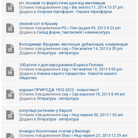
е
кіт лісовий та фауністичні дані від мисливців
з
Останнє повідомлення
zag
«
Вів лютого 11, 2014 10:37 pm
в
Додано в
Охорона теріофауни - Охрана териофауны
і
д
п
лесной кот в Крыму
о
Останнє повідомлення
PG
«
Пон грудня 09, 2013 8:23 pm
в
Додано в
Склад фауни, таксономія і номенклатура
і
д
е
Володимир Фрідман: еволюція, урбанізація, комунікація
й
Останнє повідомлення
zag
«
Пон жовтня 14, 2013 6:05 pm
Додано в
Література - литература
А
100-річчя з дня народження Бориса Попова
к
Останнє повідомлення
zag
«
Чет жовтня 10, 2013 9:55 pm
т
Додано в
Новини нашого товариства - Новости нашего
и
общества
в
н
журнал ПРИРОДА 1912-2012 - повнотекст
і
Останнє повідомлення
zag
«
Сер вересня 18, 2013 8:44 am
т
Додано в
Література - литература
е
м
и
популяції ратичних у Європі
Останнє повідомлення
zag
«
Нед червня 30, 2013 1:03 am
Додано в
Література - литература
П
о
Конкурс біологічних статей у Вікіпедії
ш
Останнє повідомлення
Shao
«
Нед червня 23, 2013 12:29 am
у