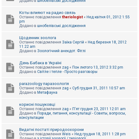
Додано в
шнобелівські дослідження
Коты влияют на радио связь
Останнє повідомлення
theriologist
«
Нед квітня 01, 2012 1:55
pm
Додано в
шнобелівські дослідження
Щоденник зоолога
Останнє повідомлення
Заїка Сергій
«
Нед березня 18, 2012
11:22 am
Додано в
Зоологічний анекдот. Фіглі
День Бабака в Україні
Останнє повідомлення
zag
«
Пон лютого 13, 2012 3:32 pm
Додано в
Світле і тепле - Просто разговоры
parazoology паразоологія
Останнє повідомлення
zag
«
Суб грудня 31, 2011 10:57 am
Додано в
Метафауна
корисні пошуковці
Останнє повідомлення
zag
«
П'ят грудня 23, 2011 12:01 am
Додано в
Поради, питання, консультації - Советы, вопросы,
консультации
Видатні постаті природоохорони
Останнє повідомлення
Weis
«
Нед грудня 18, 2011 1:28 pm
Додано в
з історії зоології / теріології