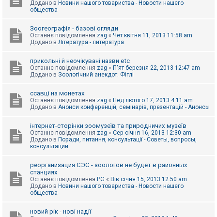
Додано в
Новини нашого товариства - Новости нашего
к
общества
Зоогеографія - базові огляди
Д
Останнє повідомлення
zag
«
Чет квітня 11, 2013 11:58 am
о
Додано в
Література - литература
п
о
м
прикольні й неочікувані назви etc
о
Останнє повідомлення
zag
«
П'ят березня 22, 2013 12:47 am
г
Додано в
Зоологічний анекдот. Фіглі
а
ссавці на монетах
Останнє повідомлення
zag
«
Нед лютого 17, 2013 4:11 am
Додано в
Анонси конференцій, семінарів, презентацій - Анонсы
інтернет-сторінки зоомузеїв та природничих музеїв
Останнє повідомлення
zag
«
Сер січня 16, 2013 12:30 am
Додано в
Поради, питання, консультації - Советы, вопросы,
консультации
реорганизация СЭС - зоологов не будет в районных
станциях
Останнє повідомлення
PG
«
Вів січня 15, 2013 12:50 am
Додано в
Новини нашого товариства - Новости нашего
общества
новий рік - нові надії