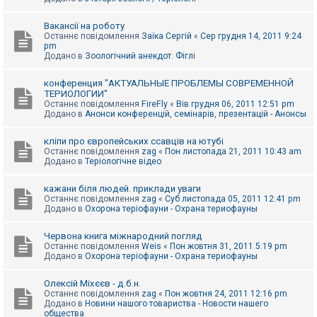
Вакансії на роботу
Останнє повідомлення
Заїка Сергій
«
Сер грудня 14, 2011 9:24
pm
Додано в
Зоологічний анекдот. Фіглі
конференция "АКТУАЛЬНЫЕ ПРОБЛЕМЫ СОВРЕМЕННОЙ
ТЕРИОЛОГИИ"
Останнє повідомлення
FireFly
«
Вів грудня 06, 2011 12:51 pm
Додано в
Анонси конференцій, семінарів, презентацій - Анонсы
кліпи про європейських ссавців на ютубі
Останнє повідомлення
zag
«
Пон листопада 21, 2011 10:43 am
Додано в
Теріологічне відео
кажани біля людей. приклади уваги
Останнє повідомлення
zag
«
Суб листопада 05, 2011 12:41 pm
Додано в
Охорона теріофауни - Охрана териофауны
Червона книга міжнародний погляд
Останнє повідомлення
Weis
«
Пон жовтня 31, 2011 5:19 pm
Додано в
Охорона теріофауни - Охрана териофауны
Олексій Міхєєв - д.б.н.
Останнє повідомлення
zag
«
Пон жовтня 24, 2011 12:16 pm
Додано в
Новини нашого товариства - Новости нашего
общества