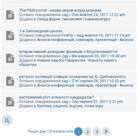
The PESI portal - назви звірів всіма мовами
Останнє повідомлення
zag
«
Пон жовтня 24, 2011 12:22 am
Додано в
Склад фауни, таксономія і номенклатура
1-я Заповедная школа
Останнє повідомлення
FireFly
«
Нед жовтня 16, 2011 11:14 am
Додано в
Анонси конференцій, семінарів, презентацій - Анонсы
Інтерактивний довідник фахівців з біорізноманіття
Останнє повідомлення
zag
«
Вів вересня 20, 2011 10:40 am
Додано в
Новини нашого товариства - Новости нашего
общества
каталог колекцій ссавців зоомузею ім. Б. Дибовського
Останнє повідомлення
zag
«
П'ят серпня 26, 2011 10:32 pm
Додано в
Анонси конференцій, семінарів, презентацій - Анонсы
нестримний ріст кількості кандидатів?
Останнє повідомлення
zag
«
Сер червня 01, 2011 2:31 pm
Додано в
Критика, рецензії, відгуки, точка зору
1
2
3
Пошук дав 123 результатів