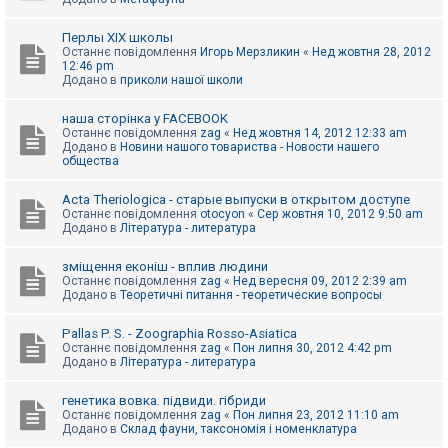
Перлы ХІХ школы
Останнє повідомлення
Игорь Мерзликин
«
Нед жовтня 28, 2012
12:46 pm
Додано в
приколи нашої школи
наша сторінка у FACEBOOK
Останнє повідомлення
zag
«
Нед жовтня 14, 2012 12:33 am
Додано в
Новини нашого товариства - Новости нашего
общества
Acta Theriologica - старые выпуски в открытом доступе
Останнє повідомлення
otocyon
«
Сер жовтня 10, 2012 9:50 am
Додано в
Література - литература
зміщення еконіш - вплив людини
Останнє повідомлення
zag
«
Нед вересня 09, 2012 2:39 am
Додано в
Теоретичні питання - теоретические вопросы
Pallas P. S. - Zoographia Rosso-Asiatica
Останнє повідомлення
zag
«
Пон липня 30, 2012 4:42 pm
Додано в
Література - литература
генетика вовка. підвиди. гібриди
Останнє повідомлення
zag
«
Пон липня 23, 2012 11:10 am
Додано в
Склад фауни, таксономія і номенклатура