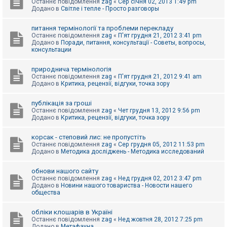
Останнє повідомлення
zag
«
Сер січня 02, 2013 1:49 pm
Додано в
Світле і тепле - Просто разговоры
питання термінології та проблеми перекладу
Останнє повідомлення
zag
«
П'ят грудня 21, 2012 3:41 pm
Додано в
Поради, питання, консультації - Советы, вопросы,
консультации
природнича термінологія
Останнє повідомлення
zag
«
П'ят грудня 21, 2012 9:41 am
Додано в
Критика, рецензії, відгуки, точка зору
публікація за гроші
Останнє повідомлення
zag
«
Чет грудня 13, 2012 9:56 pm
Додано в
Критика, рецензії, відгуки, точка зору
корсак - степовий лис: не пропустіть
Останнє повідомлення
zag
«
Сер грудня 05, 2012 11:53 pm
Додано в
Методика досліджень - Методика исследований
обнови нашого сайту
Останнє повідомлення
zag
«
Нед грудня 02, 2012 3:47 pm
Додано в
Новини нашого товариства - Новости нашего
общества
обліки клошарів в Україні
Останнє повідомлення
zag
«
Нед жовтня 28, 2012 7:25 pm
Додано в
Метафауна