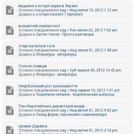
видання з історії науки в Україні
Останнє повідомлення
zag
«
Нед липня 15, 2012 1:12 am
Додано в
з історії зоології / теріології
всесвітній спелеотост
Останнє повідомлення
zag
«
Пон липня 02, 2012 7:03 am
Додано в
Світле і тепле - Просто разговоры
старі каталоги та ін.
Останнє повідомлення
zag
«
Нед липня 01, 2012 1:08 am
Додано в
Література - литература
Голоси ссавців
Останнє повідомлення
zag
«
Суб червня 30, 2012 10:42 pm
Додано в
Література - литература
гіперболічний ріст різноманіття
Останнє повідомлення
zag
«
Нед червня 10, 2012 1:01 pm
Додано в
Теоретичні питання - теоретические вопросы
Пан-Європейська директорія видів
Останнє повідомлення
zag
«
Нед квітня 01, 2012 9:02 pm
Додано в
Склад фауни, таксономія і номенклатура
премія Дарвіна
Останнє повідомлення
zag
«
Нед квітня 01, 2012 2:10 pm