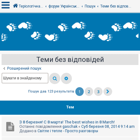
Теріологічна школа
форум Українського теріологічного товариства
Пошук
Теми без відповідей
В
х
і
д
Теми без відповідей
Р
е
Розширений пошук
є
с
т
р
а
1
2
3
Пошук дав 123 результатів
ц
і
я
Тем
Т
З 8 березня! С 8 марта! The best wishes in 8 March!
е
Останнє повідомлення
gaschak
«
Суб березня 08, 2014 9:14 am
м
Додано в
Світле і тепле - Просто разговоры
и
б