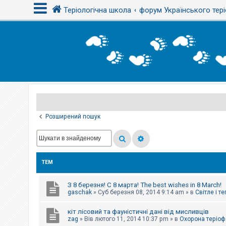
Теріологічна школа
форум Українського тері
В
х
і
д
Р
е
є
Розширений пошук
с
т
р
а
ц
і
ТЕМ
я
З 8 березня! С 8 марта! The best wishes in 8 March!
Т
gaschak
»
Суб березня 08, 2014 9:14 am
» в
Світле і т
е
м
кіт лісовий та фауністичні дані від мисливців
и
б
zag
»
Вів лютого 11, 2014 10:37 pm
» в
Охорона теріоф