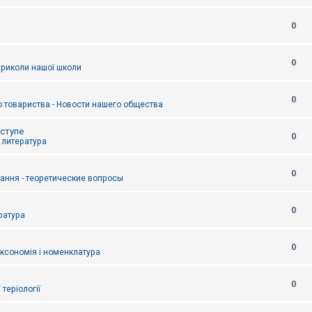
0
0
приколи нашої школи
0
 товариства - Новости нашего общества
оступе
0
- литература
0
тання - теоретические вопросы
0
ература
0
аксономія і номенклатура
0
/ теріології