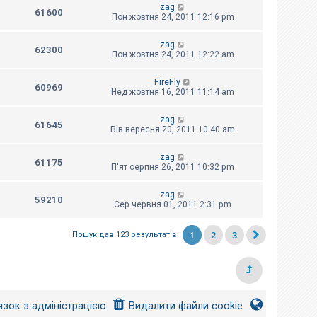
zag
61600
Пон жовтня 24, 2011 12:16 pm
zag
62300
Пон жовтня 24, 2011 12:22 am
FireFly
60969
Нед жовтня 16, 2011 11:14 am
zag
61645
Вів вересня 20, 2011 10:40 am
zag
61175
П'ят серпня 26, 2011 10:32 pm
zag
59210
Сер червня 01, 2011 2:31 pm
1
2
3
Пошук дав 123 результатів
язок з адміністрацією
Видалити файли cookie