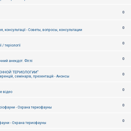
0
0
я, консультації - Советы, вопросы, консультации
0
ї / теріології
0
чний анекдот. Фіглі
ЕННОЙ ТЕРИОЛОГИИ"
0
ренцій, семінарів, презентацій - Анонсы
0
е відео
0
ріофауни - Охрана териофауны
0
фауни - Охрана териофауны