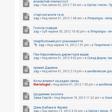
всесвітній спелеотост
zag
»
Пон липня 02, 2012 7:03 am
» в
Світле і тепле - 
старі каталоги та ін.
zag
»
Нед липня 01, 2012 1:08 am
» в
Література - лит
Голоси ссавців
zag
»
Суб червня 30, 2012 10:42 pm
» в
Література - л
гіперболічний ріст різноманіття
zag
»
Нед червня 10, 2012 1:01 pm
» в
Теоретичні 
Пан-Європейська директорія видів
zag
»
Нед квітня 01, 2012 9:02 pm
» в
Склад фауни, та
премія Дарвіна
zag
»
Нед квітня 01, 2012 2:10 pm
» в
шнобелівські до
Коты влияют на радио связь
theriologist
»
Нед квітня 01, 2012 1:55 pm
» в
шнобелів
Щоденник зоолога
Заїка Сергій
»
Нед березня 18, 2012 11:22 am
» в
Зоол
День Бабака в Україні
zag
»
Пон лютого 13, 2012 3:32 pm
» в
Світле і тепле -