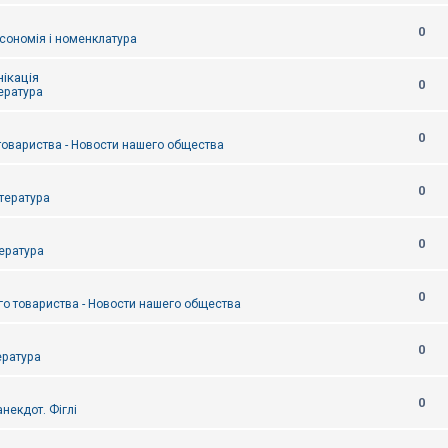
0
сономія і номенклатура
ікація
0
тература
0
товариства - Новости нашего общества
0
итература
0
тература
0
о товариства - Новости нашего общества
0
ература
0
некдот. Фіглі