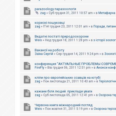
parazoology паразоологія
zag
»
Суб грудня 31, 2011 10:57 am
» в
Метафауна
корисні пошуковці
zag
»
П'ят грудня 23, 2011 12:01 am
» в
Поради, питанн
Видатні постаті природоохорони
Weis
»
Нед грудня 18, 2011 1:28 pm
» в
з історії зоологі
Вакансії на роботу
Заїка Сергій
»
Сер грудня 14, 2011 9:24 pm
» в
Зоологі
конференция "АКТУАЛЬНЫЕ ПРОБЛЕМЫ СОВРЕМ
FireFly
»
Вів грудня 06, 2011 12:51 pm
» в
Анонси конфе
кліпи про європейських ссавців на ютубі
zag
»
Пон листопада 21, 2011 10:43 am
» в
Теріологічн
кажани біля людей. приклади уваги
zag
»
Суб листопада 05, 2011 12:41 pm
» в
Охорона те
Червона книга міжнародний погляд
Weis
»
Пон жовтня 31, 2011 5:19 pm
» в
Охорона теріо