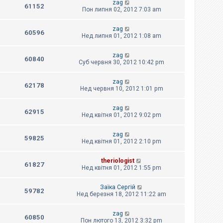
zag
61152
Пон липня 02, 2012 7:03 am
zag
60596
Нед липня 01, 2012 1:08 am
zag
60840
Суб червня 30, 2012 10:42 pm
zag
62178
Нед червня 10, 2012 1:01 pm
zag
62915
Нед квітня 01, 2012 9:02 pm
zag
59825
Нед квітня 01, 2012 2:10 pm
theriologist
61827
Нед квітня 01, 2012 1:55 pm
Заїка Сергій
59782
Нед березня 18, 2012 11:22 am
zag
60850
Пон лютого 13, 2012 3:32 pm