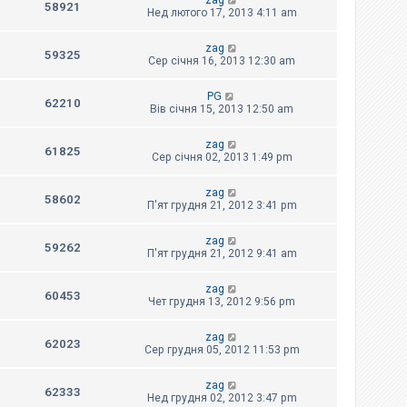
zag
58921
Нед лютого 17, 2013 4:11 am
zag
59325
Сер січня 16, 2013 12:30 am
PG
62210
Вів січня 15, 2013 12:50 am
zag
61825
Сер січня 02, 2013 1:49 pm
zag
58602
П'ят грудня 21, 2012 3:41 pm
zag
59262
П'ят грудня 21, 2012 9:41 am
zag
60453
Чет грудня 13, 2012 9:56 pm
zag
62023
Сер грудня 05, 2012 11:53 pm
zag
62333
Нед грудня 02, 2012 3:47 pm