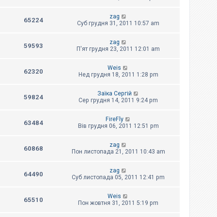
zag
65224
Суб грудня 31, 2011 10:57 am
zag
59593
П'ят грудня 23, 2011 12:01 am
Weis
62320
Нед грудня 18, 2011 1:28 pm
Заїка Сергій
59824
Сер грудня 14, 2011 9:24 pm
FireFly
63484
Вів грудня 06, 2011 12:51 pm
zag
60868
Пон листопада 21, 2011 10:43 am
zag
64490
Суб листопада 05, 2011 12:41 pm
Weis
65510
Пон жовтня 31, 2011 5:19 pm