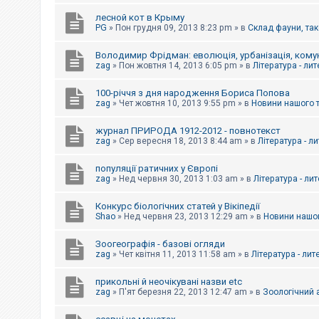
е
з
лесной кот в Крыму
в
PG
»
Пон грудня 09, 2013 8:23 pm
» в
Склад фауни, так
і
д
п
Володимир Фрідман: еволюція, урбанізація, комун
о
zag
»
Пон жовтня 14, 2013 6:05 pm
» в
Література - ли
в
і
д
100-річчя з дня народження Бориса Попова
е
zag
»
Чет жовтня 10, 2013 9:55 pm
» в
Новини нашого 
й
журнал ПРИРОДА 1912-2012 - повнотекст
zag
»
Сер вересня 18, 2013 8:44 am
» в
Література - л
А
к
популяції ратичних у Європі
т
и
zag
»
Нед червня 30, 2013 1:03 am
» в
Література - ли
в
н
Конкурс біологічних статей у Вікіпедії
і
Shao
»
Нед червня 23, 2013 12:29 am
» в
Новини нашог
т
е
м
Зоогеографія - базові огляди
и
zag
»
Чет квітня 11, 2013 11:58 am
» в
Література - лит
прикольні й неочікувані назви etc
П
zag
»
П'ят березня 22, 2013 12:47 am
» в
Зоологічний а
о
ш
у