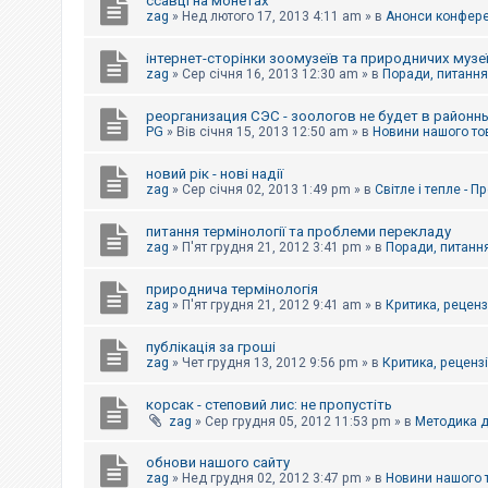
ссавці на монетах
к
zag
»
Нед лютого 17, 2013 4:11 am
» в
Анонси конферен
інтернет-сторінки зоомузеїв та природничих музе
Д
zag
»
Сер січня 16, 2013 12:30 am
» в
Поради, питання,
о
п
реорганизация СЭС - зоологов не будет в районн
о
PG
»
Вів січня 15, 2013 12:50 am
» в
Новини нашого то
м
о
г
новий рік - нові надії
а
zag
»
Сер січня 02, 2013 1:49 pm
» в
Світле і тепле - 
питання термінології та проблеми перекладу
zag
»
П'ят грудня 21, 2012 3:41 pm
» в
Поради, питання
природнича термінологія
zag
»
П'ят грудня 21, 2012 9:41 am
» в
Критика, рецензі
публікація за гроші
zag
»
Чет грудня 13, 2012 9:56 pm
» в
Критика, рецензії
корсак - степовий лис: не пропустіть
zag
»
Сер грудня 05, 2012 11:53 pm
» в
Методика д
обнови нашого сайту
zag
»
Нед грудня 02, 2012 3:47 pm
» в
Новини нашого 