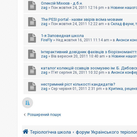
Олексій Міхєєв - д.б.н.
zag
»
Пон жовтня 24, 2011 12:16 pm
» в
Новини нашого
The PESI portal - назви звірів всіма мовами
zag
»
Пон жовтня 24, 2011 12:22 am
» в
Склад фауни, 
1-я Заповедная школа
FireFly
»
Нед жовтня 16, 2011 11:14 am
» в
Анонси конф
Інтерактивний довідник фахівців з біорізноманітт
zag
»
Вів вересня 20, 2011 10:40 am
» в
Новини нашого
каталог колекцій ссавців зоомузею ім. Б. Дибовс
zag
»
П'ят серпня 26, 2011 10:32 pm
» в
Анонси конфер
нестримний ріст кількості кандидатів?
zag
»
Сер червня 01, 2011 2:31 pm
» в
Критика, рецензі
Розширений пошук
Теріологічна школа
форум Українського теріоло