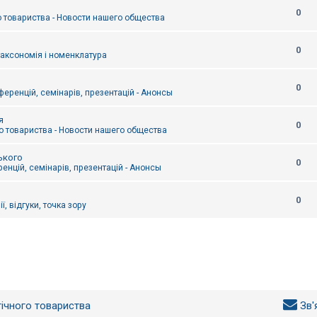
0
 товариства - Новости нашего общества
0
таксономія і номенклатура
0
еренцій, семінарів, презентацій - Анонсы
я
0
 товариства - Новости нашего общества
ького
0
енцій, семінарів, презентацій - Анонсы
0
ї, відгуки, точка зору
гічного товариства
Зв'