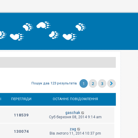
1
2
3
Пошук дав 123 результатів
І
ПЕРЕГЛЯДИ
ОСТАННЄ ПОВІДОМЛЕННЯ
gaschak
118539
Суб березня 08, 2014 9:14 am
zag
130074
Вів лютого 11, 2014 10:37 pm