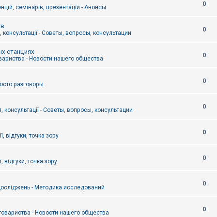
0
цій, семінарів, презентацій - Анонсы
їв
0
 консультації - Советы, вопросы, консультации
ых станциях
0
вариства - Новости нашего общества
0
Просто разговоры
0
, консультації - Советы, вопросы, консультации
0
ї, відгуки, точка зору
0
, відгуки, точка зору
0
осліджень - Методика исследований
0
товариства - Новости нашего общества