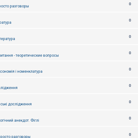
0
Просто разговоры
0
ература
0
итература
0
питання - теоретические вопросы
0
ксономія і номенклатура
0
слідження
0
ські дослідження
0
огічний анекдот. Фіглі
0
 Просто разговоры