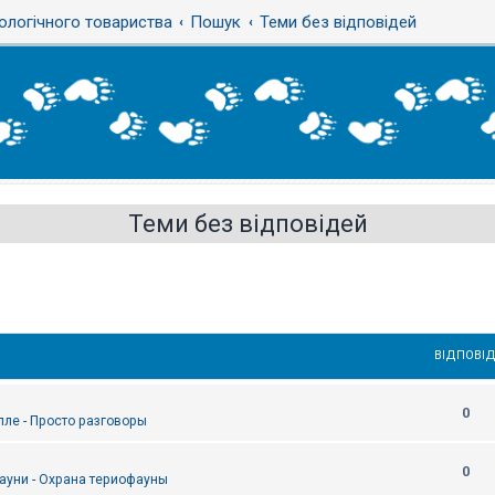
ологічного товариства
Пошук
Теми без відповідей
Теми без відповідей
ВІДПОВІД
0
епле - Просто разговоры
0
ауни - Охрана териофауны