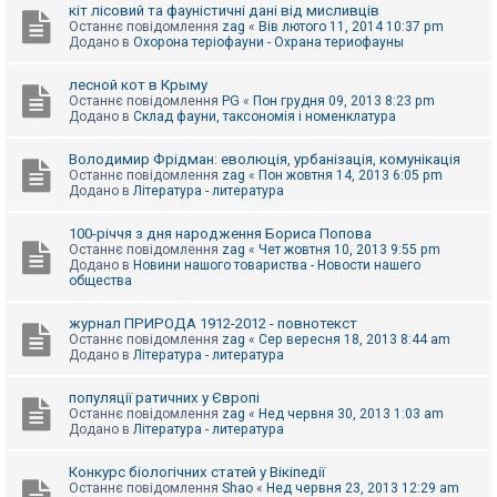
е
кіт лісовий та фауністичні дані від мисливців
з
Останнє повідомлення
zag
«
Вів лютого 11, 2014 10:37 pm
в
Додано в
Охорона теріофауни - Охрана териофауны
і
д
п
лесной кот в Крыму
о
Останнє повідомлення
PG
«
Пон грудня 09, 2013 8:23 pm
в
Додано в
Склад фауни, таксономія і номенклатура
і
д
е
Володимир Фрідман: еволюція, урбанізація, комунікація
й
Останнє повідомлення
zag
«
Пон жовтня 14, 2013 6:05 pm
Додано в
Література - литература
А
100-річчя з дня народження Бориса Попова
к
Останнє повідомлення
zag
«
Чет жовтня 10, 2013 9:55 pm
т
Додано в
Новини нашого товариства - Новости нашего
и
общества
в
н
журнал ПРИРОДА 1912-2012 - повнотекст
і
Останнє повідомлення
zag
«
Сер вересня 18, 2013 8:44 am
т
Додано в
Література - литература
е
м
и
популяції ратичних у Європі
Останнє повідомлення
zag
«
Нед червня 30, 2013 1:03 am
Додано в
Література - литература
П
о
Конкурс біологічних статей у Вікіпедії
ш
Останнє повідомлення
Shao
«
Нед червня 23, 2013 12:29 am
у