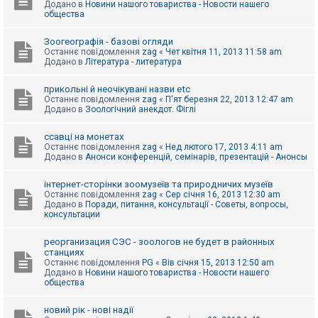
Додано в
Новини нашого товариства - Новости нашего
к
общества
Зоогеографія - базові огляди
Д
Останнє повідомлення
zag
«
Чет квітня 11, 2013 11:58 am
о
Додано в
Література - литература
п
о
м
прикольні й неочікувані назви etc
о
Останнє повідомлення
zag
«
П'ят березня 22, 2013 12:47 am
г
Додано в
Зоологічний анекдот. Фіглі
а
ссавці на монетах
Останнє повідомлення
zag
«
Нед лютого 17, 2013 4:11 am
Додано в
Анонси конференцій, семінарів, презентацій - Анонсы
інтернет-сторінки зоомузеїв та природничих музеїв
Останнє повідомлення
zag
«
Сер січня 16, 2013 12:30 am
Додано в
Поради, питання, консультації - Советы, вопросы,
консультации
реорганизация СЭС - зоологов не будет в районных
станциях
Останнє повідомлення
PG
«
Вів січня 15, 2013 12:50 am
Додано в
Новини нашого товариства - Новости нашего
общества
новий рік - нові надії