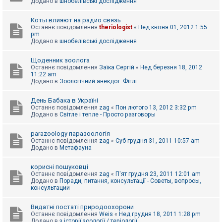
Додано в
шнобелівські дослідження
Коты влияют на радио связь
Останнє повідомлення
theriologist
«
Нед квітня 01, 2012 1:55
pm
Додано в
шнобелівські дослідження
Щоденник зоолога
Останнє повідомлення
Заїка Сергій
«
Нед березня 18, 2012
11:22 am
Додано в
Зоологічний анекдот. Фіглі
День Бабака в Україні
Останнє повідомлення
zag
«
Пон лютого 13, 2012 3:32 pm
Додано в
Світле і тепле - Просто разговоры
parazoology паразоологія
Останнє повідомлення
zag
«
Суб грудня 31, 2011 10:57 am
Додано в
Метафауна
корисні пошуковці
Останнє повідомлення
zag
«
П'ят грудня 23, 2011 12:01 am
Додано в
Поради, питання, консультації - Советы, вопросы,
консультации
Видатні постаті природоохорони
Останнє повідомлення
Weis
«
Нед грудня 18, 2011 1:28 pm
Додано в
з історії зоології / теріології