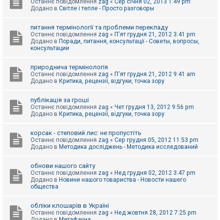
Останнє повідомлення
zag
«
Сер січня 02, 2013 1:49 pm
Додано в
Світле і тепле - Просто разговоры
питання термінології та проблеми перекладу
Останнє повідомлення
zag
«
П'ят грудня 21, 2012 3:41 pm
Додано в
Поради, питання, консультації - Советы, вопросы,
консультации
природнича термінологія
Останнє повідомлення
zag
«
П'ят грудня 21, 2012 9:41 am
Додано в
Критика, рецензії, відгуки, точка зору
публікація за гроші
Останнє повідомлення
zag
«
Чет грудня 13, 2012 9:56 pm
Додано в
Критика, рецензії, відгуки, точка зору
корсак - степовий лис: не пропустіть
Останнє повідомлення
zag
«
Сер грудня 05, 2012 11:53 pm
Додано в
Методика досліджень - Методика исследований
обнови нашого сайту
Останнє повідомлення
zag
«
Нед грудня 02, 2012 3:47 pm
Додано в
Новини нашого товариства - Новости нашего
общества
обліки клошарів в Україні
Останнє повідомлення
zag
«
Нед жовтня 28, 2012 7:25 pm
Додано в
Метафауна