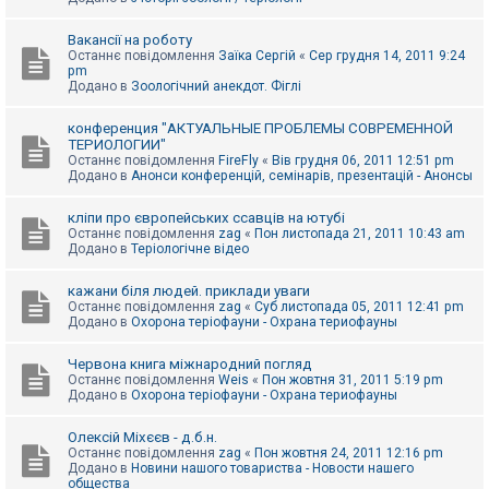
Вакансії на роботу
Останнє повідомлення
Заїка Сергій
«
Сер грудня 14, 2011 9:24
pm
Додано в
Зоологічний анекдот. Фіглі
конференция "АКТУАЛЬНЫЕ ПРОБЛЕМЫ СОВРЕМЕННОЙ
ТЕРИОЛОГИИ"
Останнє повідомлення
FireFly
«
Вів грудня 06, 2011 12:51 pm
Додано в
Анонси конференцій, семінарів, презентацій - Анонсы
кліпи про європейських ссавців на ютубі
Останнє повідомлення
zag
«
Пон листопада 21, 2011 10:43 am
Додано в
Теріологічне відео
кажани біля людей. приклади уваги
Останнє повідомлення
zag
«
Суб листопада 05, 2011 12:41 pm
Додано в
Охорона теріофауни - Охрана териофауны
Червона книга міжнародний погляд
Останнє повідомлення
Weis
«
Пон жовтня 31, 2011 5:19 pm
Додано в
Охорона теріофауни - Охрана териофауны
Олексій Міхєєв - д.б.н.
Останнє повідомлення
zag
«
Пон жовтня 24, 2011 12:16 pm
Додано в
Новини нашого товариства - Новости нашего
общества