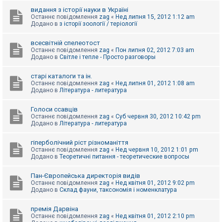
видання з історії науки в Україні
Останнє повідомлення
zag
«
Нед липня 15, 2012 1:12 am
Додано в
з історії зоології / теріології
всесвітній спелеотост
Останнє повідомлення
zag
«
Пон липня 02, 2012 7:03 am
Додано в
Світле і тепле - Просто разговоры
старі каталоги та ін.
Останнє повідомлення
zag
«
Нед липня 01, 2012 1:08 am
Додано в
Література - литература
Голоси ссавців
Останнє повідомлення
zag
«
Суб червня 30, 2012 10:42 pm
Додано в
Література - литература
гіперболічний ріст різноманіття
Останнє повідомлення
zag
«
Нед червня 10, 2012 1:01 pm
Додано в
Теоретичні питання - теоретические вопросы
Пан-Європейська директорія видів
Останнє повідомлення
zag
«
Нед квітня 01, 2012 9:02 pm
Додано в
Склад фауни, таксономія і номенклатура
премія Дарвіна
Останнє повідомлення
zag
«
Нед квітня 01, 2012 2:10 pm