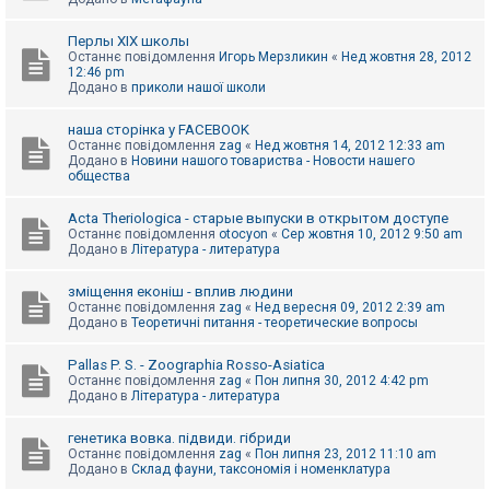
Перлы ХІХ школы
Останнє повідомлення
Игорь Мерзликин
«
Нед жовтня 28, 2012
12:46 pm
Додано в
приколи нашої школи
наша сторінка у FACEBOOK
Останнє повідомлення
zag
«
Нед жовтня 14, 2012 12:33 am
Додано в
Новини нашого товариства - Новости нашего
общества
Acta Theriologica - старые выпуски в открытом доступе
Останнє повідомлення
otocyon
«
Сер жовтня 10, 2012 9:50 am
Додано в
Література - литература
зміщення еконіш - вплив людини
Останнє повідомлення
zag
«
Нед вересня 09, 2012 2:39 am
Додано в
Теоретичні питання - теоретические вопросы
Pallas P. S. - Zoographia Rosso-Asiatica
Останнє повідомлення
zag
«
Пон липня 30, 2012 4:42 pm
Додано в
Література - литература
генетика вовка. підвиди. гібриди
Останнє повідомлення
zag
«
Пон липня 23, 2012 11:10 am
Додано в
Склад фауни, таксономія і номенклатура