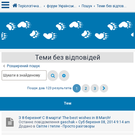
Теріологічна школа
форум Українського теріологічного товариства
Пошук
Теми без відповідей
В
х
і
д
Теми без відповідей
Р
е
Розширений пошук
є
с
т
р
а
1
2
3
Пошук дав 123 результатів
ц
і
я
Тем
Т
З 8 березня! С 8 марта! The best wishes in 8 March!
е
Останнє повідомлення
gaschak
«
Суб березня 08, 2014 9:14 am
м
Додано в
Світле і тепле - Просто разговоры
и
б