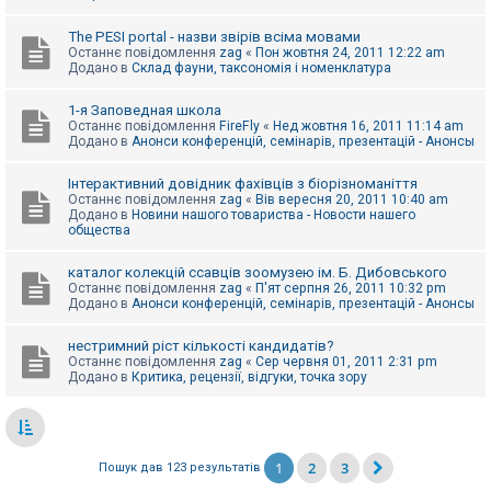
The PESI portal - назви звірів всіма мовами
Останнє повідомлення
zag
«
Пон жовтня 24, 2011 12:22 am
Додано в
Склад фауни, таксономія і номенклатура
1-я Заповедная школа
Останнє повідомлення
FireFly
«
Нед жовтня 16, 2011 11:14 am
Додано в
Анонси конференцій, семінарів, презентацій - Анонсы
Інтерактивний довідник фахівців з біорізноманіття
Останнє повідомлення
zag
«
Вів вересня 20, 2011 10:40 am
Додано в
Новини нашого товариства - Новости нашего
общества
каталог колекцій ссавців зоомузею ім. Б. Дибовського
Останнє повідомлення
zag
«
П'ят серпня 26, 2011 10:32 pm
Додано в
Анонси конференцій, семінарів, презентацій - Анонсы
нестримний ріст кількості кандидатів?
Останнє повідомлення
zag
«
Сер червня 01, 2011 2:31 pm
Додано в
Критика, рецензії, відгуки, точка зору
1
2
3
Пошук дав 123 результатів