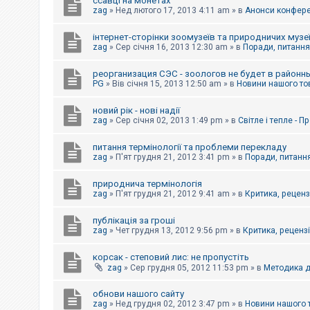
ссавці на монетах
к
zag
»
Нед лютого 17, 2013 4:11 am
» в
Анонси конферен
інтернет-сторінки зоомузеїв та природничих музе
Д
zag
»
Сер січня 16, 2013 12:30 am
» в
Поради, питання,
о
п
реорганизация СЭС - зоологов не будет в районн
о
PG
»
Вів січня 15, 2013 12:50 am
» в
Новини нашого то
м
о
г
новий рік - нові надії
а
zag
»
Сер січня 02, 2013 1:49 pm
» в
Світле і тепле - 
питання термінології та проблеми перекладу
zag
»
П'ят грудня 21, 2012 3:41 pm
» в
Поради, питання
природнича термінологія
zag
»
П'ят грудня 21, 2012 9:41 am
» в
Критика, рецензі
публікація за гроші
zag
»
Чет грудня 13, 2012 9:56 pm
» в
Критика, рецензії
корсак - степовий лис: не пропустіть
zag
»
Сер грудня 05, 2012 11:53 pm
» в
Методика д
обнови нашого сайту
zag
»
Нед грудня 02, 2012 3:47 pm
» в
Новини нашого 