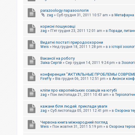
parazoology паразоологія
zag
»
Суб грудня 31, 2011 10:57 am
» в
Метафауна
корисні пошуковці
zag
»
П'ят грудня 23, 2011 12:01 am
» в
Поради, питанн
Видатні постаті природоохорони
Weis
»
Нед грудня 18, 2011 1:28 pm
» в
з історії зоологі
Вакансії на роботу
Заїка Сергій
»
Сер грудня 14, 2011 9:24 pm
» в
Зоологі
конференция "АКТУАЛЬНЫЕ ПРОБЛЕМЫ СОВРЕМ
FireFly
»
Вів грудня 06, 2011 12:51 pm
» в
Анонси конфе
кліпи про європейських ссавців на ютубі
zag
»
Пон листопада 21, 2011 10:43 am
» в
Теріологічн
кажани біля людей. приклади уваги
zag
»
Суб листопада 05, 2011 12:41 pm
» в
Охорона те
Червона книга міжнародний погляд
Weis
»
Пон жовтня 31, 2011 5:19 pm
» в
Охорона теріо