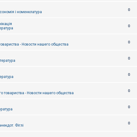
0
сономія і номенклатура
ікація
0
тература
0
товариства - Новости нашего общества
0
итература
0
тература
0
о товариства - Новости нашего общества
0
ература
0
некдот. Фіглі