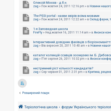
Олексій Міхєєв - д.б.н.
zag
»
Пон жовтня 24, 2011 12:16 pm
» в
Новини нашого
The PESI portal - назви звірів всіма мовами
zag
»
Пон жовтня 24, 2011 12:22 am
» в
Склад фауни, 
1-я Заповедная школа
FireFly
»
Нед жовтня 16, 2011 11:14 am
» в
Анонси конф
Інтерактивний довідник фахівців з біорізноманітт
zag
»
Вів вересня 20, 2011 10:40 am
» в
Новини нашого
каталог колекцій ссавців зоомузею ім. Б. Дибовс
zag
»
П'ят серпня 26, 2011 10:32 pm
» в
Анонси конфер
нестримний ріст кількості кандидатів?
zag
»
Сер червня 01, 2011 2:31 pm
» в
Критика, рецензі
Розширений пошук
Теріологічна школа
форум Українського теріоло