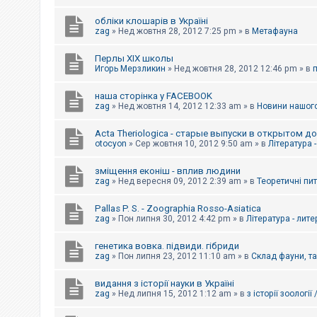
обліки клошарів в Україні
zag
»
Нед жовтня 28, 2012 7:25 pm
» в
Метафауна
Перлы ХІХ школы
Игорь Мерзликин
»
Нед жовтня 28, 2012 12:46 pm
» в
наша сторінка у FACEBOOK
zag
»
Нед жовтня 14, 2012 12:33 am
» в
Новини нашого
Acta Theriologica - старые выпуски в открытом д
otocyon
»
Сер жовтня 10, 2012 9:50 am
» в
Література 
зміщення еконіш - вплив людини
zag
»
Нед вересня 09, 2012 2:39 am
» в
Теоретичні пи
Pallas P. S. - Zoographia Rosso-Asiatica
zag
»
Пон липня 30, 2012 4:42 pm
» в
Література - лит
генетика вовка. підвиди. гібриди
zag
»
Пон липня 23, 2012 11:10 am
» в
Склад фауни, т
видання з історії науки в Україні
zag
»
Нед липня 15, 2012 1:12 am
» в
з історії зоології 