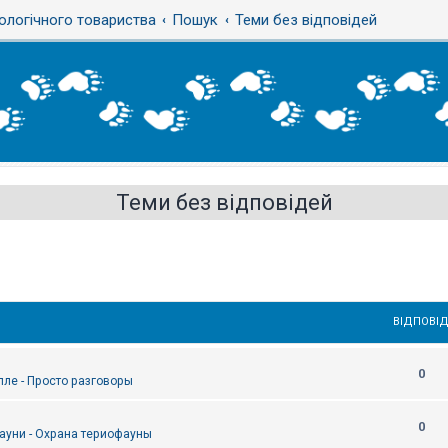
ологічного товариства
Пошук
Теми без відповідей
Теми без відповідей
ВІДПОВІД
0
епле - Просто разговоры
0
ауни - Охрана териофауны