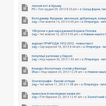
е
з
лесной кот в Крыму
в
PG
»
Пон грудня 09, 2013 8:23 pm
» в
Склад фауни, так
і
д
п
Володимир Фрідман: еволюція, урбанізація, комун
о
zag
»
Пон жовтня 14, 2013 6:05 pm
» в
Література - ли
в
і
д
100-річчя з дня народження Бориса Попова
е
zag
»
Чет жовтня 10, 2013 9:55 pm
» в
Новини нашого 
й
журнал ПРИРОДА 1912-2012 - повнотекст
zag
»
Сер вересня 18, 2013 8:44 am
» в
Література - л
А
к
популяції ратичних у Європі
т
и
zag
»
Нед червня 30, 2013 1:03 am
» в
Література - ли
в
н
Конкурс біологічних статей у Вікіпедії
і
Shao
»
Нед червня 23, 2013 12:29 am
» в
Новини нашог
т
е
м
Зоогеографія - базові огляди
и
zag
»
Чет квітня 11, 2013 11:58 am
» в
Література - лит
прикольні й неочікувані назви etc
П
zag
»
П'ят березня 22, 2013 12:47 am
» в
Зоологічний а
о
ш
у