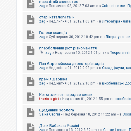
всесвітній спелеотост
zag
»
Пон липня 02, 2012 7:03 am
» в
Світле і тепле - 
старі каталоги та ін.
zag
»
Нед липня 01, 2012 1:08 am
» в
Література - лит
Голоси ссавців
zag
»
Суб червня 30, 2012 10:42 pm
» в
Література - л
гіперболічний ріст різноманіття
zag
»
Нед червня 10, 2012 1:01 pm
» в
Теоретичні 
Пан-Європейська директорія видів
zag
»
Нед квітня 01, 2012 9:02 pm
» в
Склад фауни, та
премія Дарвіна
zag
»
Нед квітня 01, 2012 2:10 pm
» в
шнобелівські до
Коты влияют на радио связь
theriologist
»
Нед квітня 01, 2012 1:55 pm
» в
шнобелів
Щоденник зоолога
Заїка Сергій
»
Нед березня 18, 2012 11:22 am
» в
Зоол
День Бабака в Україні
zag
»
Пон лютого 13, 2012 3:32 pm
» в
Світле і тепле -