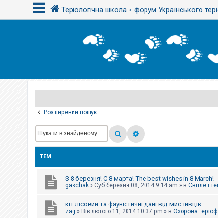
Теріологічна школа
форум Українського тері
В
х
і
д
Р
е
є
Розширений пошук
с
т
р
а
ц
і
ТЕМ
я
З 8 березня! С 8 марта! The best wishes in 8 March!
Т
gaschak
»
Суб березня 08, 2014 9:14 am
» в
Світле і т
е
м
кіт лісовий та фауністичні дані від мисливців
и
б
zag
»
Вів лютого 11, 2014 10:37 pm
» в
Охорона теріоф