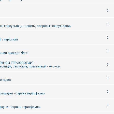
0
0
я, консультації - Советы, вопросы, консультации
0
ї / теріології
0
чний анекдот. Фіглі
ЕННОЙ ТЕРИОЛОГИИ"
0
ренцій, семінарів, презентацій - Анонсы
0
е відео
0
ріофауни - Охрана териофауны
0
фауни - Охрана териофауны