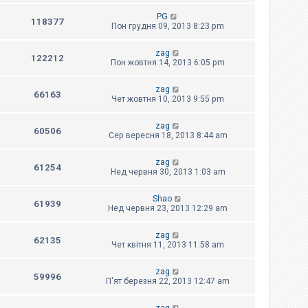
PG
118377
Пон грудня 09, 2013 8:23 pm
zag
122212
Пон жовтня 14, 2013 6:05 pm
zag
66163
Чет жовтня 10, 2013 9:55 pm
zag
60506
Сер вересня 18, 2013 8:44 am
zag
61254
Нед червня 30, 2013 1:03 am
Shao
61939
Нед червня 23, 2013 12:29 am
zag
62135
Чет квітня 11, 2013 11:58 am
zag
59996
П'ят березня 22, 2013 12:47 am