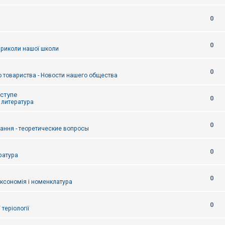
0
0
приколи нашої школи
0
 товариства - Новости нашего общества
оступе
0
- литература
0
тання - теоретические вопросы
0
ература
0
аксономія і номенклатура
0
/ теріології