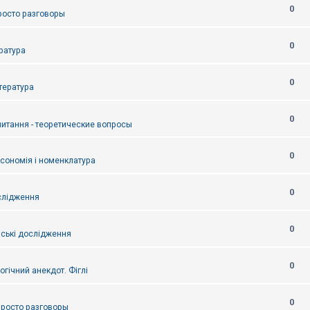
0
Просто разговоры
0
ература
0
итература
0
питання - теоретические вопросы
0
ксономія і номенклатура
0
слідження
0
ські дослідження
0
огічний анекдот. Фіглі
0
 Просто разговоры