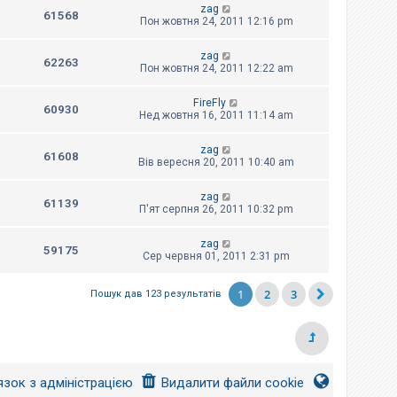
zag
61568
Пон жовтня 24, 2011 12:16 pm
zag
62263
Пон жовтня 24, 2011 12:22 am
FireFly
60930
Нед жовтня 16, 2011 11:14 am
zag
61608
Вів вересня 20, 2011 10:40 am
zag
61139
П'ят серпня 26, 2011 10:32 pm
zag
59175
Сер червня 01, 2011 2:31 pm
1
2
3
Пошук дав 123 результатів
язок з адміністрацією
Видалити файли cookie