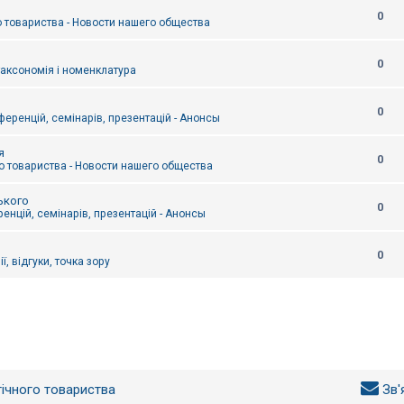
0
 товариства - Новости нашего общества
0
таксономія і номенклатура
0
еренцій, семінарів, презентацій - Анонсы
я
0
 товариства - Новости нашего общества
ького
0
енцій, семінарів, презентацій - Анонсы
0
ї, відгуки, точка зору
гічного товариства
Зв'