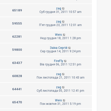
zag
65189
Суб грудня 31, 2011 10:57 am
zag
59555
П'ят грудня 23, 2011 12:01 am
Weis
62281
Нед грудня 18, 2011 1:28 pm
Заїка Сергій
59800
Сер грудня 14, 2011 9:24 pm
FireFly
63437
Вів грудня 06, 2011 12:51 pm
zag
60828
Пон листопада 21, 2011 10:43 am
zag
64441
Суб листопада 05, 2011 12:41 pm
Weis
65470
Пон жовтня 31, 2011 5:19 pm