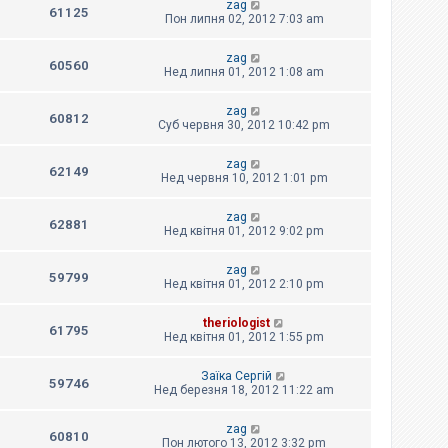
zag
61125
Пон липня 02, 2012 7:03 am
zag
60560
Нед липня 01, 2012 1:08 am
zag
60812
Суб червня 30, 2012 10:42 pm
zag
62149
Нед червня 10, 2012 1:01 pm
zag
62881
Нед квітня 01, 2012 9:02 pm
zag
59799
Нед квітня 01, 2012 2:10 pm
theriologist
61795
Нед квітня 01, 2012 1:55 pm
Заїка Сергій
59746
Нед березня 18, 2012 11:22 am
zag
60810
Пон лютого 13, 2012 3:32 pm