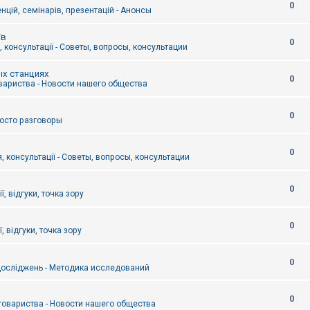
0
цій, семінарів, презентацій - Анонсы
їв
0
 консультації - Советы, вопросы, консультации
ых станциях
0
вариства - Новости нашего общества
0
Просто разговоры
0
, консультації - Советы, вопросы, консультации
0
ї, відгуки, точка зору
0
, відгуки, точка зору
0
осліджень - Методика исследований
0
товариства - Новости нашего общества