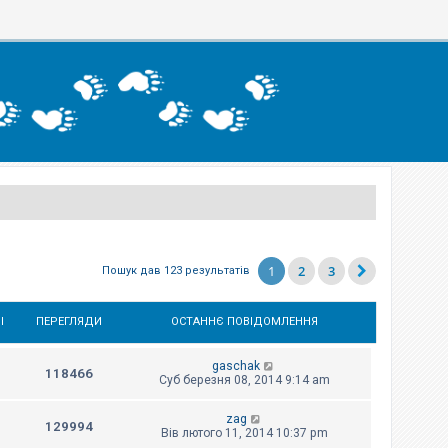
1
2
3
Пошук дав 123 результатів
І
ПЕРЕГЛЯДИ
ОСТАННЄ ПОВІДОМЛЕННЯ
gaschak
118466
Суб березня 08, 2014 9:14 am
zag
129994
Вів лютого 11, 2014 10:37 pm