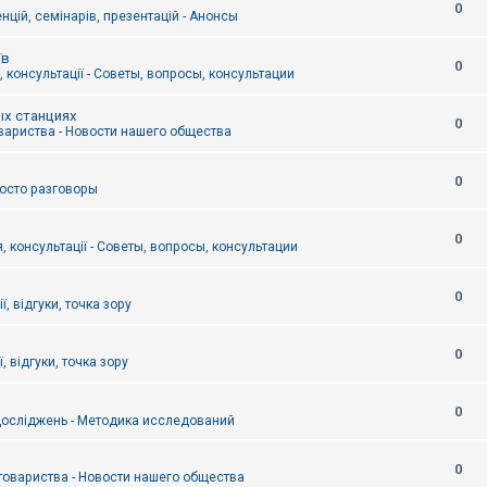
0
цій, семінарів, презентацій - Анонсы
їв
0
 консультації - Советы, вопросы, консультации
ых станциях
0
вариства - Новости нашего общества
0
Просто разговоры
0
, консультації - Советы, вопросы, консультации
0
ї, відгуки, точка зору
0
, відгуки, точка зору
0
осліджень - Методика исследований
0
товариства - Новости нашего общества