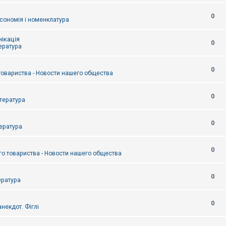
0
сономія і номенклатура
ікація
0
тература
0
товариства - Новости нашего общества
0
итература
0
тература
0
о товариства - Новости нашего общества
0
ература
0
некдот. Фіглі