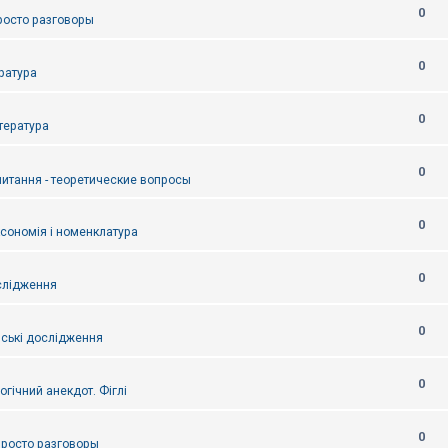
0
Просто разговоры
0
ература
0
итература
0
питання - теоретические вопросы
0
ксономія і номенклатура
0
слідження
0
ські дослідження
0
огічний анекдот. Фіглі
0
 Просто разговоры