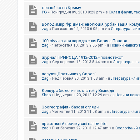
е
з
лесной кот в Крыму
в
PG
»
Пон грудня 09, 2013 8:23 pm
» в
Склад фауни, так
і
д
п
Володимир Фрідман: еволюція, урбанізація, комун
о
zag
»
Пон жовтня 14, 2013 6:05 pm
» в
Література - ли
в
і
д
100-річчя з дня народження Бориса Попова
е
zag
»
Чет жовтня 10, 2013 9:55 pm
» в
Новини нашого 
й
журнал ПРИРОДА 1912-2012 - повнотекст
zag
»
Сер вересня 18, 2013 8:44 am
» в
Література - л
А
к
популяції ратичних у Європі
т
и
zag
»
Нед червня 30, 2013 1:03 am
» в
Література - ли
в
н
Конкурс біологічних статей у Вікіпедії
і
Shao
»
Нед червня 23, 2013 12:29 am
» в
Новини нашог
т
е
м
Зоогеографія - базові огляди
и
zag
»
Чет квітня 11, 2013 11:58 am
» в
Література - лит
прикольні й неочікувані назви etc
П
zag
»
П'ят березня 22, 2013 12:47 am
» в
Зоологічний а
о
ш
у