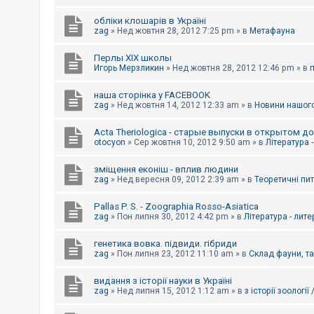
обліки клошарів в Україні
zag
»
Нед жовтня 28, 2012 7:25 pm
» в
Метафауна
Перлы ХІХ школы
Игорь Мерзликин
»
Нед жовтня 28, 2012 12:46 pm
» в
наша сторінка у FACEBOOK
zag
»
Нед жовтня 14, 2012 12:33 am
» в
Новини нашого
Acta Theriologica - старые выпуски в открытом д
otocyon
»
Сер жовтня 10, 2012 9:50 am
» в
Література 
зміщення еконіш - вплив людини
zag
»
Нед вересня 09, 2012 2:39 am
» в
Теоретичні пи
Pallas P. S. - Zoographia Rosso-Asiatica
zag
»
Пон липня 30, 2012 4:42 pm
» в
Література - лит
генетика вовка. підвиди. гібриди
zag
»
Пон липня 23, 2012 11:10 am
» в
Склад фауни, т
видання з історії науки в Україні
zag
»
Нед липня 15, 2012 1:12 am
» в
з історії зоології 