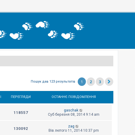
1
2
3
Пошук дав 123 результатів
І
ПЕРЕГЛЯДИ
ОСТАННЄ ПОВІДОМЛЕННЯ
gaschak
118557
Суб березня 08, 2014 9:14 am
zag
130092
Вів лютого 11, 2014 10:37 pm