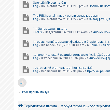
Олексій Міхєєв - д.б.н.
zag
»
Пон жовтня 24, 2011 12:16 pm
» в
Новини нашого
The PESI portal - назви звірів всіма мовами
zag
»
Пон жовтня 24, 2011 12:22 am
» в
Склад фауни, 
1-я Заповедная школа
FireFly
»
Нед жовтня 16, 2011 11:14 am
» в
Анонси конф
Інтерактивний довідник фахівців з біорізноманітт
zag
»
Вів вересня 20, 2011 10:40 am
» в
Новини нашого
каталог колекцій ссавців зоомузею ім. Б. Дибовс
zag
»
П'ят серпня 26, 2011 10:32 pm
» в
Анонси конфер
нестримний ріст кількості кандидатів?
zag
»
Сер червня 01, 2011 2:31 pm
» в
Критика, рецензі
Розширений пошук
Теріологічна школа
форум Українського теріоло