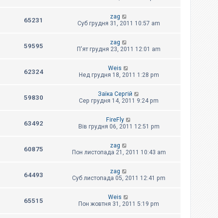
zag
65231
Суб грудня 31, 2011 10:57 am
zag
59595
П'ят грудня 23, 2011 12:01 am
Weis
62324
Нед грудня 18, 2011 1:28 pm
Заїка Сергій
59830
Сер грудня 14, 2011 9:24 pm
FireFly
63492
Вів грудня 06, 2011 12:51 pm
zag
60875
Пон листопада 21, 2011 10:43 am
zag
64493
Суб листопада 05, 2011 12:41 pm
Weis
65515
Пон жовтня 31, 2011 5:19 pm