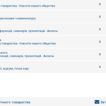
0
 товариства - Новости нашего общества
0
таксономія і номенклатура
0
еренцій, семінарів, презентацій - Анонсы
я
0
 товариства - Новости нашего общества
ького
0
енцій, семінарів, презентацій - Анонсы
0
ї, відгуки, точка зору
гічного товариства
Зв'