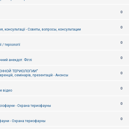
0
0
я, консультації - Советы, вопросы, консультации
0
ї / теріології
0
чний анекдот. Фіглі
ЕННОЙ ТЕРИОЛОГИИ"
0
ренцій, семінарів, презентацій - Анонсы
0
е відео
0
ріофауни - Охрана териофауны
0
фауни - Охрана териофауны