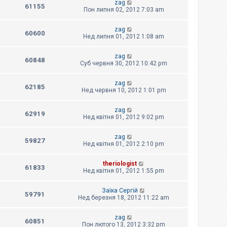
zag
61155
Пон липня 02, 2012 7:03 am
zag
60600
Нед липня 01, 2012 1:08 am
zag
60848
Суб червня 30, 2012 10:42 pm
zag
62185
Нед червня 10, 2012 1:01 pm
zag
62919
Нед квітня 01, 2012 9:02 pm
zag
59827
Нед квітня 01, 2012 2:10 pm
theriologist
61833
Нед квітня 01, 2012 1:55 pm
Заїка Сергій
59791
Нед березня 18, 2012 11:22 am
zag
60851
Пон лютого 13, 2012 3:32 pm