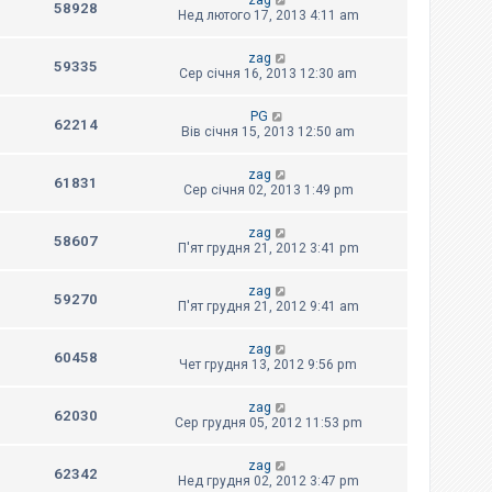
zag
58928
Нед лютого 17, 2013 4:11 am
zag
59335
Сер січня 16, 2013 12:30 am
PG
62214
Вів січня 15, 2013 12:50 am
zag
61831
Сер січня 02, 2013 1:49 pm
zag
58607
П'ят грудня 21, 2012 3:41 pm
zag
59270
П'ят грудня 21, 2012 9:41 am
zag
60458
Чет грудня 13, 2012 9:56 pm
zag
62030
Сер грудня 05, 2012 11:53 pm
zag
62342
Нед грудня 02, 2012 3:47 pm