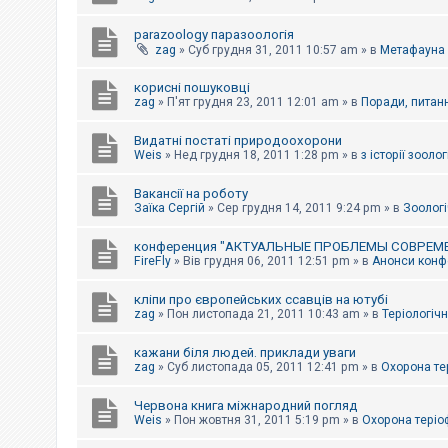
parazoology паразоологія
zag
»
Суб грудня 31, 2011 10:57 am
» в
Метафауна
корисні пошуковці
zag
»
П'ят грудня 23, 2011 12:01 am
» в
Поради, питанн
Видатні постаті природоохорони
Weis
»
Нед грудня 18, 2011 1:28 pm
» в
з історії зоологі
Вакансії на роботу
Заїка Сергій
»
Сер грудня 14, 2011 9:24 pm
» в
Зоологі
конференция "АКТУАЛЬНЫЕ ПРОБЛЕМЫ СОВРЕМ
FireFly
»
Вів грудня 06, 2011 12:51 pm
» в
Анонси конфе
кліпи про європейських ссавців на ютубі
zag
»
Пон листопада 21, 2011 10:43 am
» в
Теріологічн
кажани біля людей. приклади уваги
zag
»
Суб листопада 05, 2011 12:41 pm
» в
Охорона те
Червона книга міжнародний погляд
Weis
»
Пон жовтня 31, 2011 5:19 pm
» в
Охорона теріо