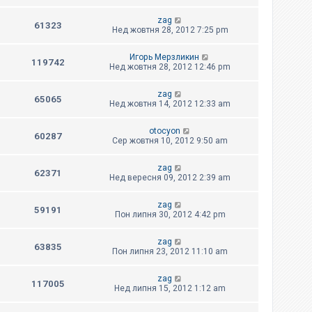
zag
61323
Нед жовтня 28, 2012 7:25 pm
Игорь Мерзликин
119742
Нед жовтня 28, 2012 12:46 pm
zag
65065
Нед жовтня 14, 2012 12:33 am
otocyon
60287
Сер жовтня 10, 2012 9:50 am
zag
62371
Нед вересня 09, 2012 2:39 am
zag
59191
Пон липня 30, 2012 4:42 pm
zag
63835
Пон липня 23, 2012 11:10 am
zag
117005
Нед липня 15, 2012 1:12 am