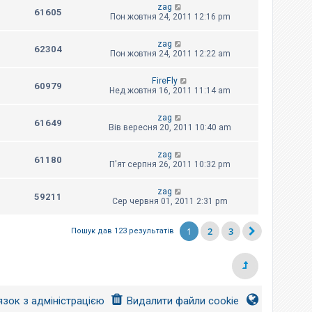
zag
61605
Пон жовтня 24, 2011 12:16 pm
zag
62304
Пон жовтня 24, 2011 12:22 am
FireFly
60979
Нед жовтня 16, 2011 11:14 am
zag
61649
Вів вересня 20, 2011 10:40 am
zag
61180
П'ят серпня 26, 2011 10:32 pm
zag
59211
Сер червня 01, 2011 2:31 pm
1
2
3
Пошук дав 123 результатів
язок з адміністрацією
Видалити файли cookie