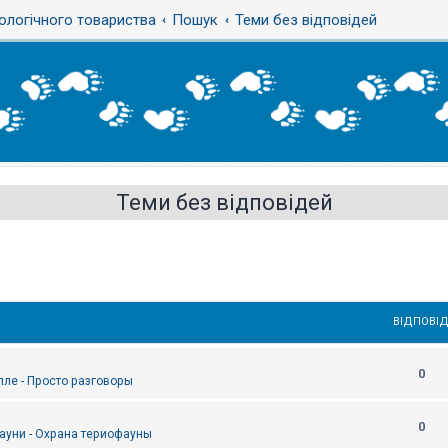
ологічного товариства
Пошук
Теми без відповідей
Теми без відповідей
ВІДПОВІД
0
епле - Просто разговоры
0
ауни - Охрана териофауны