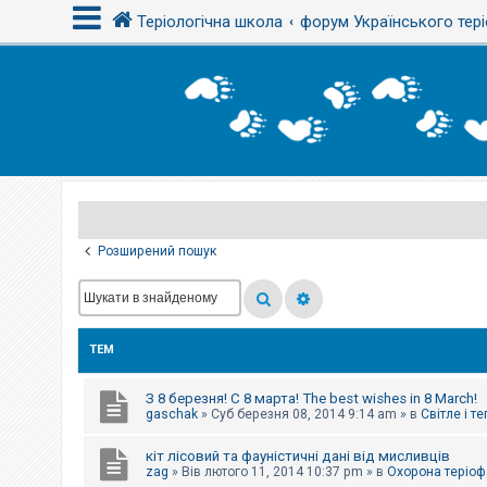
Теріологічна школа
форум Українського тері
В
х
і
д
Р
е
є
Розширений пошук
с
т
р
а
ц
і
ТЕМ
я
З 8 березня! С 8 марта! The best wishes in 8 March!
Т
gaschak
»
Суб березня 08, 2014 9:14 am
» в
Світле і т
е
м
кіт лісовий та фауністичні дані від мисливців
и
б
zag
»
Вів лютого 11, 2014 10:37 pm
» в
Охорона теріоф