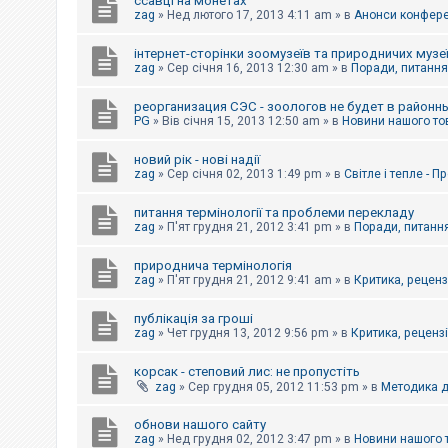
ссавці на монетах
к
zag
»
Нед лютого 17, 2013 4:11 am
» в
Анонси конферен
інтернет-сторінки зоомузеїв та природничих музе
Д
zag
»
Сер січня 16, 2013 12:30 am
» в
Поради, питання,
о
п
реорганизация СЭС - зоологов не будет в районн
о
PG
»
Вів січня 15, 2013 12:50 am
» в
Новини нашого то
м
о
г
новий рік - нові надії
а
zag
»
Сер січня 02, 2013 1:49 pm
» в
Світле і тепле - 
питання термінології та проблеми перекладу
zag
»
П'ят грудня 21, 2012 3:41 pm
» в
Поради, питання
природнича термінологія
zag
»
П'ят грудня 21, 2012 9:41 am
» в
Критика, рецензі
публікація за гроші
zag
»
Чет грудня 13, 2012 9:56 pm
» в
Критика, рецензії
корсак - степовий лис: не пропустіть
zag
»
Сер грудня 05, 2012 11:53 pm
» в
Методика д
обнови нашого сайту
zag
»
Нед грудня 02, 2012 3:47 pm
» в
Новини нашого 