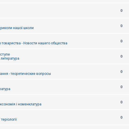
0
0
приколи нашої школи
0
 товариства - Новости нашего общества
оступе
0
- литература
0
тання - теоретические вопросы
0
ература
0
аксономія і номенклатура
0
/ теріології