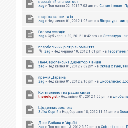
всесвітній спелеотост
zag
»
Пон липня 02, 2012 7:03 am
» в
Світле і тепле - 
старі каталоги та ін.
zag
»
Нед липня 01, 2012 1:08 am
» в
Література - лит
Голоси ссавців
zag
»
Суб червня 30, 2012 10:42 pm
» в
Література - л
гіперболічний ріст різноманіття
zag
»
Нед червня 10, 2012 1:01 pm
» в
Теоретичні 
Пан-Європейська директорія видів
zag
»
Нед квітня 01, 2012 9:02 pm
» в
Склад фауни, та
премія Дарвіна
zag
»
Нед квітня 01, 2012 2:10 pm
» в
шнобелівські до
Коты влияют на радио связь
theriologist
»
Нед квітня 01, 2012 1:55 pm
» в
шнобелів
Щоденник зоолога
Заїка Сергій
»
Нед березня 18, 2012 11:22 am
» в
Зоол
День Бабака в Україні
zag
»
Пон лютого 13, 2012 3:32 pm
» в
Світле і тепле -