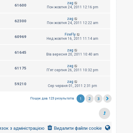
zag
61600
Пон жовтня 24, 2011 12:16 pm
zag
62300
Пон жовтня 24, 2011 12:22 am
FireFly
60969
Нед жовтня 16, 2011 11:14 am
zag
61645
Вів вересня 20, 2011 10:40 am
zag
61175
П'ят серпня 26, 2011 10:32 pm
zag
59210
Сер червня 01, 2011 2:31 pm
1
2
3
Пошук дав 123 результатів
язок з адміністрацією
Видалити файли cookie