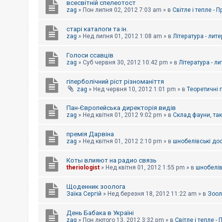
всесвітній спелеотост
zag
»
Пон липня 02, 2012 7:03 am
» в
Світле і тепле - 
старі каталоги та ін.
zag
»
Нед липня 01, 2012 1:08 am
» в
Література - лит
Голоси ссавців
zag
»
Суб червня 30, 2012 10:42 pm
» в
Література - л
гіперболічний ріст різноманіття
zag
»
Нед червня 10, 2012 1:01 pm
» в
Теоретичні 
Пан-Європейська директорія видів
zag
»
Нед квітня 01, 2012 9:02 pm
» в
Склад фауни, та
премія Дарвіна
zag
»
Нед квітня 01, 2012 2:10 pm
» в
шнобелівські до
Коты влияют на радио связь
theriologist
»
Нед квітня 01, 2012 1:55 pm
» в
шнобелів
Щоденник зоолога
Заїка Сергій
»
Нед березня 18, 2012 11:22 am
» в
Зоол
День Бабака в Україні
zag
»
Пон лютого 13, 2012 3:32 pm
» в
Світле і тепле -