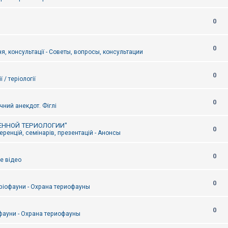
0
0
я, консультації - Советы, вопросы, консультации
0
ї / теріології
0
чний анекдот. Фіглі
ЕННОЙ ТЕРИОЛОГИИ"
0
ренцій, семінарів, презентацій - Анонсы
0
е відео
0
ріофауни - Охрана териофауны
0
фауни - Охрана териофауны