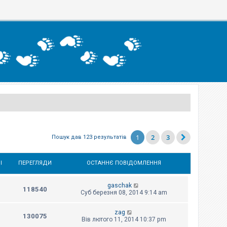
1
2
3
Пошук дав 123 результатів
І
ПЕРЕГЛЯДИ
ОСТАННЄ ПОВІДОМЛЕННЯ
gaschak
118540
Суб березня 08, 2014 9:14 am
zag
130075
Вів лютого 11, 2014 10:37 pm