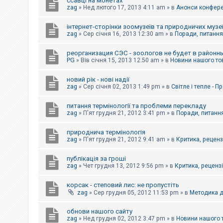
ссавці на монетах
к
zag
»
Нед лютого 17, 2013 4:11 am
» в
Анонси конферен
інтернет-сторінки зоомузеїв та природничих музе
Д
zag
»
Сер січня 16, 2013 12:30 am
» в
Поради, питання,
о
п
реорганизация СЭС - зоологов не будет в районн
о
PG
»
Вів січня 15, 2013 12:50 am
» в
Новини нашого то
м
о
г
новий рік - нові надії
а
zag
»
Сер січня 02, 2013 1:49 pm
» в
Світле і тепле - 
питання термінології та проблеми перекладу
zag
»
П'ят грудня 21, 2012 3:41 pm
» в
Поради, питання
природнича термінологія
zag
»
П'ят грудня 21, 2012 9:41 am
» в
Критика, рецензі
публікація за гроші
zag
»
Чет грудня 13, 2012 9:56 pm
» в
Критика, рецензії
корсак - степовий лис: не пропустіть
zag
»
Сер грудня 05, 2012 11:53 pm
» в
Методика д
обнови нашого сайту
zag
»
Нед грудня 02, 2012 3:47 pm
» в
Новини нашого 