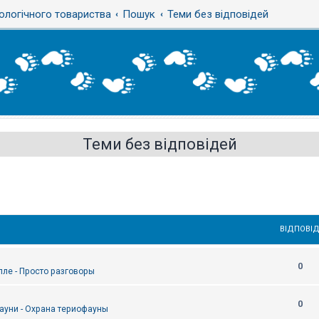
ологічного товариства
Пошук
Теми без відповідей
Теми без відповідей
ВІДПОВІД
0
епле - Просто разговоры
0
ауни - Охрана териофауны