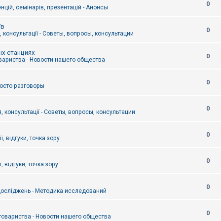
0
цій, семінарів, презентацій - Анонсы
їв
0
 консультації - Советы, вопросы, консультации
ых станциях
0
вариства - Новости нашего общества
0
Просто разговоры
0
, консультації - Советы, вопросы, консультации
0
ї, відгуки, точка зору
0
, відгуки, точка зору
0
осліджень - Методика исследований
0
товариства - Новости нашего общества