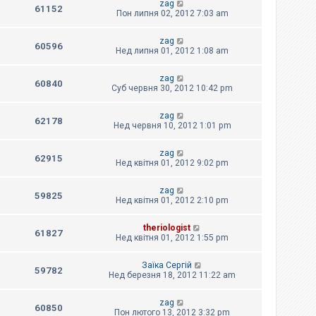
zag
61152
Пон липня 02, 2012 7:03 am
zag
60596
Нед липня 01, 2012 1:08 am
zag
60840
Суб червня 30, 2012 10:42 pm
zag
62178
Нед червня 10, 2012 1:01 pm
zag
62915
Нед квітня 01, 2012 9:02 pm
zag
59825
Нед квітня 01, 2012 2:10 pm
theriologist
61827
Нед квітня 01, 2012 1:55 pm
Заїка Сергій
59782
Нед березня 18, 2012 11:22 am
zag
60850
Пон лютого 13, 2012 3:32 pm