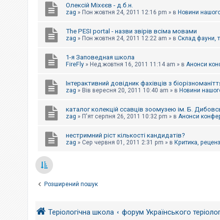
Олексій Міхєєв - д.б.н.
zag
»
Пон жовтня 24, 2011 12:16 pm
» в
Новини нашого
The PESI portal - назви звірів всіма мовами
zag
»
Пон жовтня 24, 2011 12:22 am
» в
Склад фауни, 
1-я Заповедная школа
FireFly
»
Нед жовтня 16, 2011 11:14 am
» в
Анонси конф
Інтерактивний довідник фахівців з біорізноманітт
zag
»
Вів вересня 20, 2011 10:40 am
» в
Новини нашого
каталог колекцій ссавців зоомузею ім. Б. Дибовс
zag
»
П'ят серпня 26, 2011 10:32 pm
» в
Анонси конфер
нестримний ріст кількості кандидатів?
zag
»
Сер червня 01, 2011 2:31 pm
» в
Критика, рецензі
Розширений пошук
Теріологічна школа
форум Українського теріоло