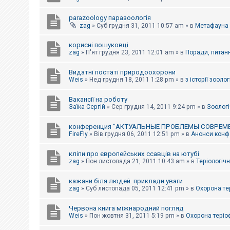
parazoology паразоологія
zag
»
Суб грудня 31, 2011 10:57 am
» в
Метафауна
корисні пошуковці
zag
»
П'ят грудня 23, 2011 12:01 am
» в
Поради, питанн
Видатні постаті природоохорони
Weis
»
Нед грудня 18, 2011 1:28 pm
» в
з історії зоологі
Вакансії на роботу
Заїка Сергій
»
Сер грудня 14, 2011 9:24 pm
» в
Зоологі
конференция "АКТУАЛЬНЫЕ ПРОБЛЕМЫ СОВРЕМ
FireFly
»
Вів грудня 06, 2011 12:51 pm
» в
Анонси конфе
кліпи про європейських ссавців на ютубі
zag
»
Пон листопада 21, 2011 10:43 am
» в
Теріологічн
кажани біля людей. приклади уваги
zag
»
Суб листопада 05, 2011 12:41 pm
» в
Охорона те
Червона книга міжнародний погляд
Weis
»
Пон жовтня 31, 2011 5:19 pm
» в
Охорона теріо