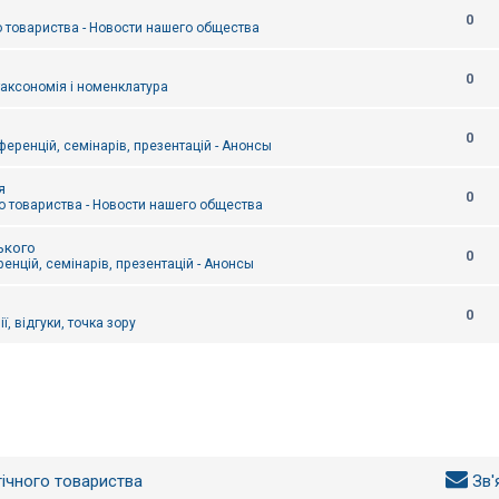
0
 товариства - Новости нашего общества
0
таксономія і номенклатура
0
еренцій, семінарів, презентацій - Анонсы
я
0
 товариства - Новости нашего общества
ького
0
енцій, семінарів, презентацій - Анонсы
0
ї, відгуки, точка зору
гічного товариства
Зв'