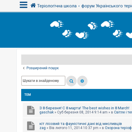
Теріологічна школа
форум Українського тері
В
х
і
д
Р
е
є
Розширений пошук
с
т
р
а
ц
і
ТЕМ
я
З 8 березня! С 8 марта! The best wishes in 8 March!
Т
gaschak
»
Суб березня 08, 2014 9:14 am
» в
Світле і т
е
м
кіт лісовий та фауністичні дані від мисливців
и
б
zag
»
Вів лютого 11, 2014 10:37 pm
» в
Охорона теріоф