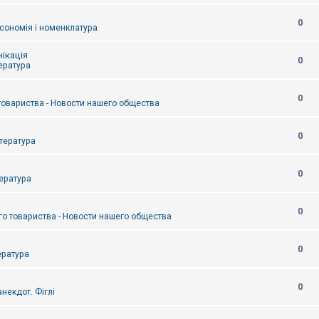
0
сономія і номенклатура
ікація
0
тература
0
товариства - Новости нашего общества
0
итература
0
тература
0
о товариства - Новости нашего общества
0
ература
0
некдот. Фіглі