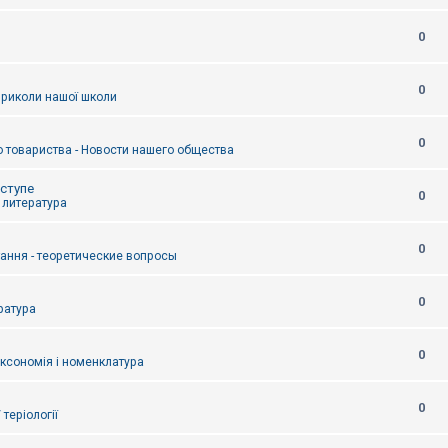
0
0
приколи нашої школи
0
 товариства - Новости нашего общества
оступе
0
- литература
0
тання - теоретические вопросы
0
ература
0
аксономія і номенклатура
0
/ теріології