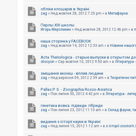
обліки клошарів в Україні
zag
»
Нед жовтня 28, 2012 7:25 pm
» в
Метафауна
Перлы ХІХ школы
Игорь Мерзликин
»
Нед жовтня 28, 2012 12:46 pm
» в
наша сторінка у FACEBOOK
zag
»
Нед жовтня 14, 2012 12:33 am
» в
Новини нашого
Acta Theriologica - старые выпуски в открытом д
otocyon
»
Сер жовтня 10, 2012 9:50 am
» в
Література 
зміщення еконіш - вплив людини
zag
»
Нед вересня 09, 2012 2:39 am
» в
Теоретичні пи
Pallas P. S. - Zoographia Rosso-Asiatica
zag
»
Пон липня 30, 2012 4:42 pm
» в
Література - лит
генетика вовка. підвиди. гібриди
zag
»
Пон липня 23, 2012 11:10 am
» в
Склад фауни, т
видання з історії науки в Україні
zag
»
Нед липня 15, 2012 1:12 am
» в
з історії зоології 