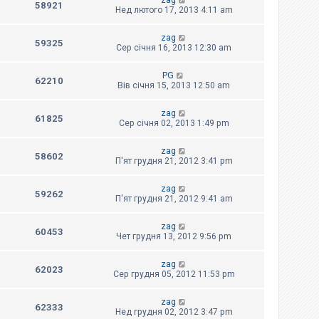
zag
58921
Нед лютого 17, 2013 4:11 am
zag
59325
Сер січня 16, 2013 12:30 am
PG
62210
Вів січня 15, 2013 12:50 am
zag
61825
Сер січня 02, 2013 1:49 pm
zag
58602
П'ят грудня 21, 2012 3:41 pm
zag
59262
П'ят грудня 21, 2012 9:41 am
zag
60453
Чет грудня 13, 2012 9:56 pm
zag
62023
Сер грудня 05, 2012 11:53 pm
zag
62333
Нед грудня 02, 2012 3:47 pm