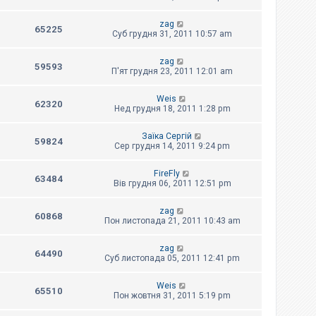
zag
65225
Суб грудня 31, 2011 10:57 am
zag
59593
П'ят грудня 23, 2011 12:01 am
Weis
62320
Нед грудня 18, 2011 1:28 pm
Заїка Сергій
59824
Сер грудня 14, 2011 9:24 pm
FireFly
63484
Вів грудня 06, 2011 12:51 pm
zag
60868
Пон листопада 21, 2011 10:43 am
zag
64490
Суб листопада 05, 2011 12:41 pm
Weis
65510
Пон жовтня 31, 2011 5:19 pm