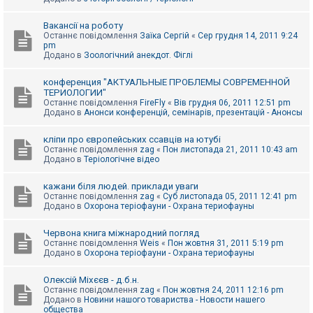
Вакансії на роботу
Останнє повідомлення
Заїка Сергій
«
Сер грудня 14, 2011 9:24
pm
Додано в
Зоологічний анекдот. Фіглі
конференция "АКТУАЛЬНЫЕ ПРОБЛЕМЫ СОВРЕМЕННОЙ
ТЕРИОЛОГИИ"
Останнє повідомлення
FireFly
«
Вів грудня 06, 2011 12:51 pm
Додано в
Анонси конференцій, семінарів, презентацій - Анонсы
кліпи про європейських ссавців на ютубі
Останнє повідомлення
zag
«
Пон листопада 21, 2011 10:43 am
Додано в
Теріологічне відео
кажани біля людей. приклади уваги
Останнє повідомлення
zag
«
Суб листопада 05, 2011 12:41 pm
Додано в
Охорона теріофауни - Охрана териофауны
Червона книга міжнародний погляд
Останнє повідомлення
Weis
«
Пон жовтня 31, 2011 5:19 pm
Додано в
Охорона теріофауни - Охрана териофауны
Олексій Міхєєв - д.б.н.
Останнє повідомлення
zag
«
Пон жовтня 24, 2011 12:16 pm
Додано в
Новини нашого товариства - Новости нашего
общества