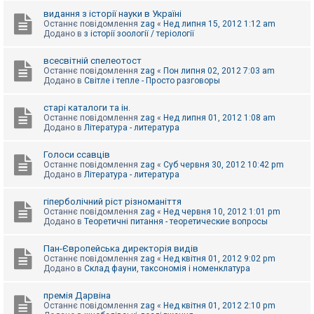
видання з історії науки в Україні
Останнє повідомлення
zag
«
Нед липня 15, 2012 1:12 am
Додано в
з історії зоології / теріології
всесвітній спелеотост
Останнє повідомлення
zag
«
Пон липня 02, 2012 7:03 am
Додано в
Світле і тепле - Просто разговоры
старі каталоги та ін.
Останнє повідомлення
zag
«
Нед липня 01, 2012 1:08 am
Додано в
Література - литература
Голоси ссавців
Останнє повідомлення
zag
«
Суб червня 30, 2012 10:42 pm
Додано в
Література - литература
гіперболічний ріст різноманіття
Останнє повідомлення
zag
«
Нед червня 10, 2012 1:01 pm
Додано в
Теоретичні питання - теоретические вопросы
Пан-Європейська директорія видів
Останнє повідомлення
zag
«
Нед квітня 01, 2012 9:02 pm
Додано в
Склад фауни, таксономія і номенклатура
премія Дарвіна
Останнє повідомлення
zag
«
Нед квітня 01, 2012 2:10 pm