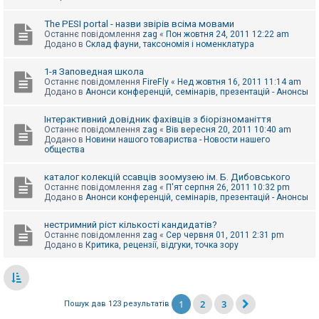
The PESI portal - назви звірів всіма мовами
Останнє повідомлення
zag
«
Пон жовтня 24, 2011 12:22 am
Додано в
Склад фауни, таксономія і номенклатура
1-я Заповедная школа
Останнє повідомлення
FireFly
«
Нед жовтня 16, 2011 11:14 am
Додано в
Анонси конференцій, семінарів, презентацій - Анонсы
Інтерактивний довідник фахівців з біорізноманіття
Останнє повідомлення
zag
«
Вів вересня 20, 2011 10:40 am
Додано в
Новини нашого товариства - Новости нашего
общества
каталог колекцій ссавців зоомузею ім. Б. Дибовського
Останнє повідомлення
zag
«
П'ят серпня 26, 2011 10:32 pm
Додано в
Анонси конференцій, семінарів, презентацій - Анонсы
нестримний ріст кількості кандидатів?
Останнє повідомлення
zag
«
Сер червня 01, 2011 2:31 pm
Додано в
Критика, рецензії, відгуки, точка зору
1
2
3
Пошук дав 123 результатів