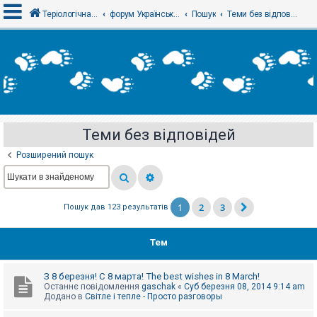
Теріологічна школа
форум Українського теріологічного товариства
Пошук
Теми без відповідей
В
х
і
д
Теми без відповідей
Р
е
Розширений пошук
є
с
т
р
а
1
2
3
Пошук дав 123 результатів
ц
і
я
Тем
Т
З 8 березня! С 8 марта! The best wishes in 8 March!
е
Останнє повідомлення
gaschak
«
Суб березня 08, 2014 9:14 am
м
Додано в
Світле і тепле - Просто разговоры
и
б