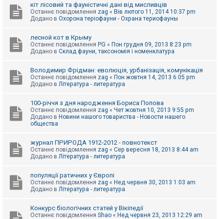
е
кіт лісовий та фауністичні дані від мисливців
з
Останнє повідомлення
zag
«
Вів лютого 11, 2014 10:37 pm
в
Додано в
Охорона теріофауни - Охрана териофауны
і
д
п
лесной кот в Крыму
о
Останнє повідомлення
PG
«
Пон грудня 09, 2013 8:23 pm
в
Додано в
Склад фауни, таксономія і номенклатура
і
д
е
Володимир Фрідман: еволюція, урбанізація, комунікація
й
Останнє повідомлення
zag
«
Пон жовтня 14, 2013 6:05 pm
Додано в
Література - литература
А
100-річчя з дня народження Бориса Попова
к
Останнє повідомлення
zag
«
Чет жовтня 10, 2013 9:55 pm
т
Додано в
Новини нашого товариства - Новости нашего
и
общества
в
н
журнал ПРИРОДА 1912-2012 - повнотекст
і
Останнє повідомлення
zag
«
Сер вересня 18, 2013 8:44 am
т
Додано в
Література - литература
е
м
и
популяції ратичних у Європі
Останнє повідомлення
zag
«
Нед червня 30, 2013 1:03 am
Додано в
Література - литература
П
о
Конкурс біологічних статей у Вікіпедії
ш
Останнє повідомлення
Shao
«
Нед червня 23, 2013 12:29 am
у