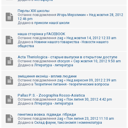
Перлы ХІХ школы
Останнє повідомлення
Игорь Мерзликин
«
Нед жовтня 28, 2012
12:46 pm
Додано в
приколи нашої школи
наша сторінка у FACEBOOK
Останнє повідомлення
zag
«
Нед жовтня 14, 2012 12:33 am
Додано в
Новини нашого товариства - Новости нашего
общества
Acta Theriologica - старые выпуски в открытом доступе
Останнє повідомлення
otocyon
«
Сер жовтня 10, 2012 9:50 am
Додано в
Література - литература
зміщення еконіш - вплив людини
Останнє повідомлення
zag
«
Нед вересня 09, 2012 2:39 am
Додано в
Теоретичні питання - теоретические вопросы
Pallas P. S. - Zoographia Rosso-Asiatica
Останнє повідомлення
zag
«
Пон липня 30, 2012 4:42 pm
Додано в
Література - литература
генетика вовка. підвиди. гібриди
Останнє повідомлення
zag
«
Пон липня 23, 2012 11:10 am
Додано в
Склад фауни, таксономія і номенклатура