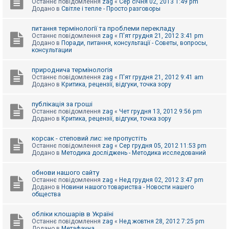
Останнє повідомлення
zag
«
Сер січня 02, 2013 1:49 pm
Додано в
Світле і тепле - Просто разговоры
питання термінології та проблеми перекладу
Останнє повідомлення
zag
«
П'ят грудня 21, 2012 3:41 pm
Додано в
Поради, питання, консультації - Советы, вопросы,
консультации
природнича термінологія
Останнє повідомлення
zag
«
П'ят грудня 21, 2012 9:41 am
Додано в
Критика, рецензії, відгуки, точка зору
публікація за гроші
Останнє повідомлення
zag
«
Чет грудня 13, 2012 9:56 pm
Додано в
Критика, рецензії, відгуки, точка зору
корсак - степовий лис: не пропустіть
Останнє повідомлення
zag
«
Сер грудня 05, 2012 11:53 pm
Додано в
Методика досліджень - Методика исследований
обнови нашого сайту
Останнє повідомлення
zag
«
Нед грудня 02, 2012 3:47 pm
Додано в
Новини нашого товариства - Новости нашего
общества
обліки клошарів в Україні
Останнє повідомлення
zag
«
Нед жовтня 28, 2012 7:25 pm
Додано в
Метафауна