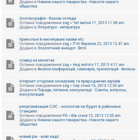
Додано в
Новини нашого товариства - Новости нашего
к
общества
Зоогеографія - базові огляди
Д
Останнє повідомлення
zag
«
Чет квітня 11, 2013 11:58 am
о
Додано в
Література - литература
п
о
м
прикольні й неочікувані назви etc
о
Останнє повідомлення
zag
«
П'ят березня 22, 2013 12:47 am
г
Додано в
Зоологічний анекдот. Фіглі
а
ссавці на монетах
Останнє повідомлення
zag
«
Нед лютого 17, 2013 4:11 am
Додано в
Анонси конференцій, семінарів, презентацій - Анонсы
інтернет-сторінки зоомузеїв та природничих музеїв
Останнє повідомлення
zag
«
Сер січня 16, 2013 12:30 am
Додано в
Поради, питання, консультації - Советы, вопросы,
консультации
реорганизация СЭС - зоологов не будет в районных
станциях
Останнє повідомлення
PG
«
Вів січня 15, 2013 12:50 am
Додано в
Новини нашого товариства - Новости нашего
общества
новий рік - нові надії