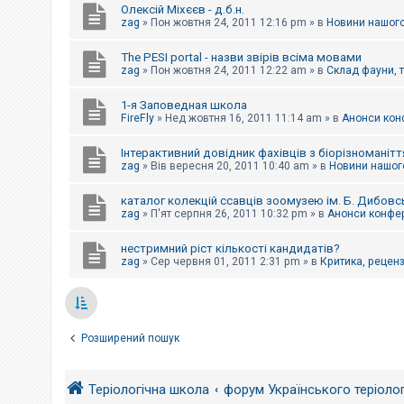
Олексій Міхєєв - д.б.н.
zag
»
Пон жовтня 24, 2011 12:16 pm
» в
Новини нашого
The PESI portal - назви звірів всіма мовами
zag
»
Пон жовтня 24, 2011 12:22 am
» в
Склад фауни, 
1-я Заповедная школа
FireFly
»
Нед жовтня 16, 2011 11:14 am
» в
Анонси конф
Інтерактивний довідник фахівців з біорізноманітт
zag
»
Вів вересня 20, 2011 10:40 am
» в
Новини нашого
каталог колекцій ссавців зоомузею ім. Б. Дибовс
zag
»
П'ят серпня 26, 2011 10:32 pm
» в
Анонси конфер
нестримний ріст кількості кандидатів?
zag
»
Сер червня 01, 2011 2:31 pm
» в
Критика, рецензі
Розширений пошук
Теріологічна школа
форум Українського теріоло