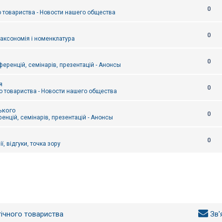
0
 товариства - Новости нашего общества
0
таксономія і номенклатура
0
еренцій, семінарів, презентацій - Анонсы
я
0
 товариства - Новости нашего общества
ького
0
енцій, семінарів, презентацій - Анонсы
0
ї, відгуки, точка зору
гічного товариства
Зв'