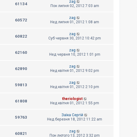
zag
61134
Пон липня 02, 2012 7:03 am
zag
60572
Нед липня 01, 2012 1:08 am
zag
60822
Суб червня 30, 2012 10:42 pm
zag
62160
Нед червня 10, 2012 1:01 pm
zag
62890
Нед квітня 01, 2012 9:02 pm
zag
59813
Нед квітня 01, 2012 2:10 pm
theriologist
61808
Нед квітня 01, 2012 1:55 pm
Заїка Сергій
59763
Нед березня 18, 2012 11:22 am
zag
60821
Пон лютого 13, 2012 3:32 pm