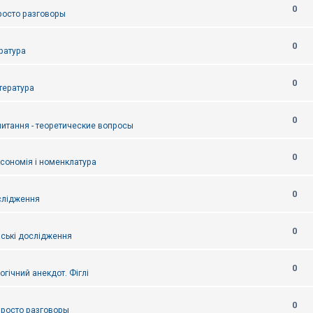
0
Просто разговоры
0
ература
0
итература
0
питання - теоретические вопросы
0
ксономія і номенклатура
0
слідження
0
ські дослідження
0
огічний анекдот. Фіглі
0
 Просто разговоры