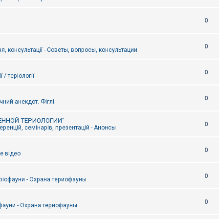
0
0
я, консультації - Советы, вопросы, консультации
0
ї / теріології
0
чний анекдот. Фіглі
ЕННОЙ ТЕРИОЛОГИИ"
0
ренцій, семінарів, презентацій - Анонсы
0
е відео
0
ріофауни - Охрана териофауны
0
фауни - Охрана териофауны