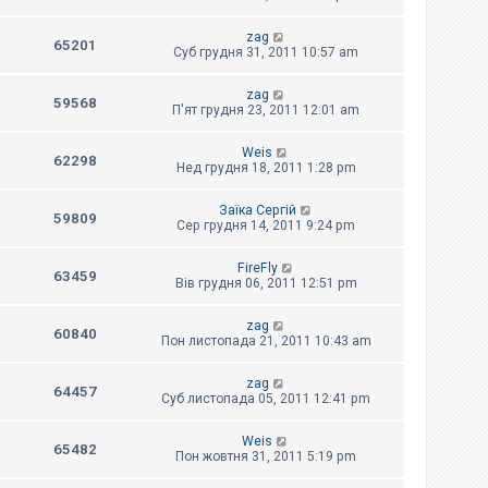
zag
65201
Суб грудня 31, 2011 10:57 am
zag
59568
П'ят грудня 23, 2011 12:01 am
Weis
62298
Нед грудня 18, 2011 1:28 pm
Заїка Сергій
59809
Сер грудня 14, 2011 9:24 pm
FireFly
63459
Вів грудня 06, 2011 12:51 pm
zag
60840
Пон листопада 21, 2011 10:43 am
zag
64457
Суб листопада 05, 2011 12:41 pm
Weis
65482
Пон жовтня 31, 2011 5:19 pm