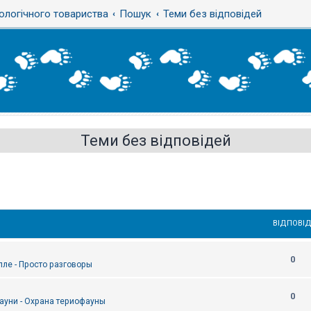
ологічного товариства
Пошук
Теми без відповідей
Теми без відповідей
ВІДПОВІД
0
епле - Просто разговоры
0
ауни - Охрана териофауны