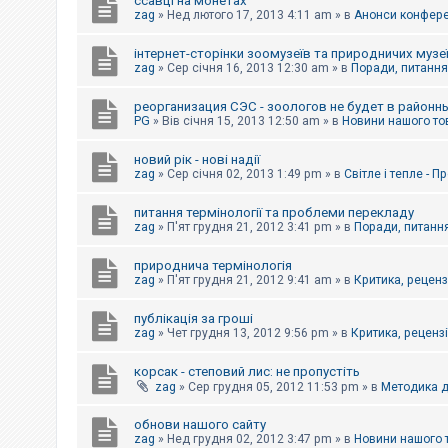
ссавці на монетах
к
zag
»
Нед лютого 17, 2013 4:11 am
» в
Анонси конферен
інтернет-сторінки зоомузеїв та природничих музе
Д
zag
»
Сер січня 16, 2013 12:30 am
» в
Поради, питання,
о
п
реорганизация СЭС - зоологов не будет в районн
о
PG
»
Вів січня 15, 2013 12:50 am
» в
Новини нашого то
м
о
г
новий рік - нові надії
а
zag
»
Сер січня 02, 2013 1:49 pm
» в
Світле і тепле - 
питання термінології та проблеми перекладу
zag
»
П'ят грудня 21, 2012 3:41 pm
» в
Поради, питання
природнича термінологія
zag
»
П'ят грудня 21, 2012 9:41 am
» в
Критика, рецензі
публікація за гроші
zag
»
Чет грудня 13, 2012 9:56 pm
» в
Критика, рецензії
корсак - степовий лис: не пропустіть
zag
»
Сер грудня 05, 2012 11:53 pm
» в
Методика д
обнови нашого сайту
zag
»
Нед грудня 02, 2012 3:47 pm
» в
Новини нашого 