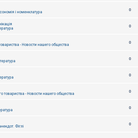
0
сономія і номенклатура
ікація
0
тература
0
товариства - Новости нашего общества
0
итература
0
тература
0
о товариства - Новости нашего общества
0
ература
0
некдот. Фіглі