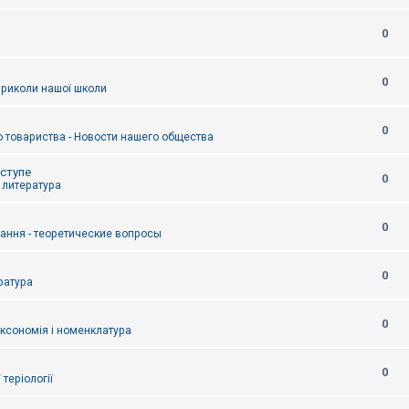
0
0
приколи нашої школи
0
 товариства - Новости нашего общества
оступе
0
- литература
0
тання - теоретические вопросы
0
ература
0
аксономія і номенклатура
0
/ теріології