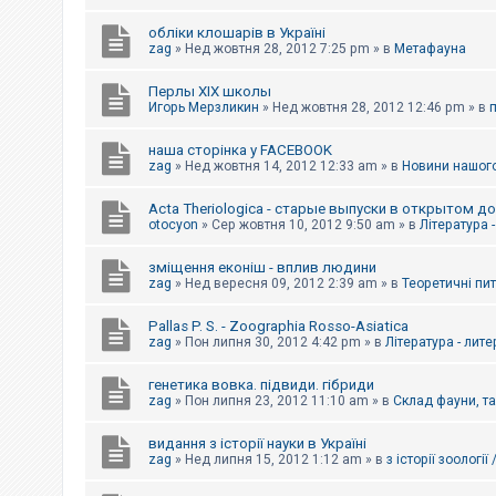
обліки клошарів в Україні
zag
»
Нед жовтня 28, 2012 7:25 pm
» в
Метафауна
Перлы ХІХ школы
Игорь Мерзликин
»
Нед жовтня 28, 2012 12:46 pm
» в
наша сторінка у FACEBOOK
zag
»
Нед жовтня 14, 2012 12:33 am
» в
Новини нашого
Acta Theriologica - старые выпуски в открытом д
otocyon
»
Сер жовтня 10, 2012 9:50 am
» в
Література 
зміщення еконіш - вплив людини
zag
»
Нед вересня 09, 2012 2:39 am
» в
Теоретичні пи
Pallas P. S. - Zoographia Rosso-Asiatica
zag
»
Пон липня 30, 2012 4:42 pm
» в
Література - лит
генетика вовка. підвиди. гібриди
zag
»
Пон липня 23, 2012 11:10 am
» в
Склад фауни, т
видання з історії науки в Україні
zag
»
Нед липня 15, 2012 1:12 am
» в
з історії зоології 