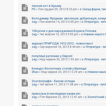
е
з
лесной кот в Крыму
в
PG
»
Пон грудня 09, 2013 8:23 pm
» в
Склад фауни, так
і
д
п
Володимир Фрідман: еволюція, урбанізація, комун
о
zag
»
Пон жовтня 14, 2013 6:05 pm
» в
Література - ли
в
і
д
100-річчя з дня народження Бориса Попова
е
zag
»
Чет жовтня 10, 2013 9:55 pm
» в
Новини нашого 
й
журнал ПРИРОДА 1912-2012 - повнотекст
zag
»
Сер вересня 18, 2013 8:44 am
» в
Література - л
А
к
популяції ратичних у Європі
т
и
zag
»
Нед червня 30, 2013 1:03 am
» в
Література - ли
в
н
Конкурс біологічних статей у Вікіпедії
і
Shao
»
Нед червня 23, 2013 12:29 am
» в
Новини нашог
т
е
м
Зоогеографія - базові огляди
и
zag
»
Чет квітня 11, 2013 11:58 am
» в
Література - лит
прикольні й неочікувані назви etc
П
zag
»
П'ят березня 22, 2013 12:47 am
» в
Зоологічний а
о
ш
у