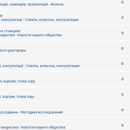
0
цій, семінарів, презентацій - Анонсы
їв
0
 консультації - Советы, вопросы, консультации
ых станциях
0
вариства - Новости нашего общества
0
Просто разговоры
0
, консультації - Советы, вопросы, консультации
0
ї, відгуки, точка зору
0
, відгуки, точка зору
0
осліджень - Методика исследований
0
товариства - Новости нашего общества