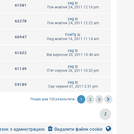
zag
61581
Пон жовтня 24, 2011 12:16 pm
zag
62278
Пон жовтня 24, 2011 12:22 am
FireFly
60947
Нед жовтня 16, 2011 11:14 am
zag
61622
Вів вересня 20, 2011 10:40 am
zag
61149
П'ят серпня 26, 2011 10:32 pm
zag
59189
Сер червня 01, 2011 2:31 pm
1
2
3
Пошук дав 123 результатів
язок з адміністрацією
Видалити файли cookie