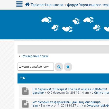
Теріологічна школа
форум Українського тері
В
х
і
д
Р
е
є
Розширений пошук
с
т
р
а
ц
і
ТЕМ
я
З 8 березня! С 8 марта! The best wishes in 8 March!
Т
gaschak
»
Суб березня 08, 2014 9:14 am
» в
Світле і т
е
м
кіт лісовий та фауністичні дані від мисливців
и
б
zag
»
Вів лютого 11, 2014 10:37 pm
» в
Охорона теріоф