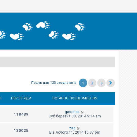
1
2
3
Пошук дав 123 результатів
І
ПЕРЕГЛЯДИ
ОСТАННЄ ПОВІДОМЛЕННЯ
gaschak
118489
Суб березня 08, 2014 9:14 am
zag
130025
Вів лютого 11, 2014 10:37 pm