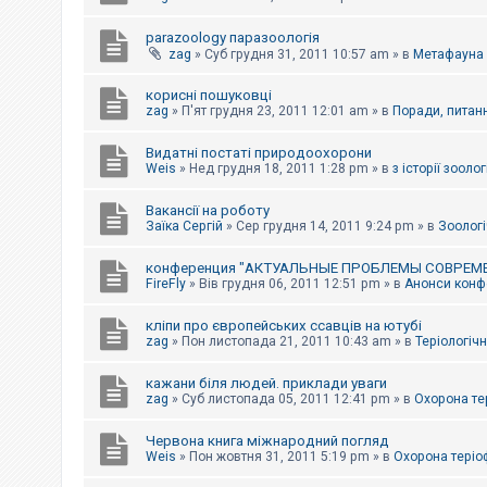
parazoology паразоологія
zag
»
Суб грудня 31, 2011 10:57 am
» в
Метафауна
корисні пошуковці
zag
»
П'ят грудня 23, 2011 12:01 am
» в
Поради, питанн
Видатні постаті природоохорони
Weis
»
Нед грудня 18, 2011 1:28 pm
» в
з історії зоологі
Вакансії на роботу
Заїка Сергій
»
Сер грудня 14, 2011 9:24 pm
» в
Зоологі
конференция "АКТУАЛЬНЫЕ ПРОБЛЕМЫ СОВРЕМ
FireFly
»
Вів грудня 06, 2011 12:51 pm
» в
Анонси конфе
кліпи про європейських ссавців на ютубі
zag
»
Пон листопада 21, 2011 10:43 am
» в
Теріологічн
кажани біля людей. приклади уваги
zag
»
Суб листопада 05, 2011 12:41 pm
» в
Охорона те
Червона книга міжнародний погляд
Weis
»
Пон жовтня 31, 2011 5:19 pm
» в
Охорона теріо