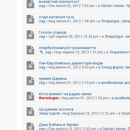
всесвітній спелеотост
zag
»
Пон липня 02, 2012 7:03 am
» в
Світле і тепле - 
старі каталоги та ін.
zag
»
Нед липня 01, 2012 1:08 am
» в
Література - лит
Голоси ссавців
zag
»
Суб червня 30, 2012 10:42 pm
» в
Література - л
гіперболічний ріст різноманіття
zag
»
Нед червня 10, 2012 1:01 pm
» в
Теоретичні 
Пан-Європейська директорія видів
zag
»
Нед квітня 01, 2012 9:02 pm
» в
Склад фауни, та
премія Дарвіна
zag
»
Нед квітня 01, 2012 2:10 pm
» в
шнобелівські до
Коты влияют на радио связь
theriologist
»
Нед квітня 01, 2012 1:55 pm
» в
шнобелів
Щоденник зоолога
Заїка Сергій
»
Нед березня 18, 2012 11:22 am
» в
Зоол
День Бабака в Україні
zag
»
Пон лютого 13, 2012 3:32 pm
» в
Світле і тепле -