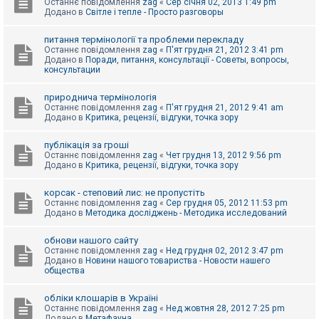
Останнє повідомлення
zag
«
Сер січня 02, 2013 1:49 pm
Додано в
Світле і тепле - Просто разговоры
питання термінології та проблеми перекладу
Останнє повідомлення
zag
«
П'ят грудня 21, 2012 3:41 pm
Додано в
Поради, питання, консультації - Советы, вопросы,
консультации
природнича термінологія
Останнє повідомлення
zag
«
П'ят грудня 21, 2012 9:41 am
Додано в
Критика, рецензії, відгуки, точка зору
публікація за гроші
Останнє повідомлення
zag
«
Чет грудня 13, 2012 9:56 pm
Додано в
Критика, рецензії, відгуки, точка зору
корсак - степовий лис: не пропустіть
Останнє повідомлення
zag
«
Сер грудня 05, 2012 11:53 pm
Додано в
Методика досліджень - Методика исследований
обнови нашого сайту
Останнє повідомлення
zag
«
Нед грудня 02, 2012 3:47 pm
Додано в
Новини нашого товариства - Новости нашего
общества
обліки клошарів в Україні
Останнє повідомлення
zag
«
Нед жовтня 28, 2012 7:25 pm
Додано в
Метафауна