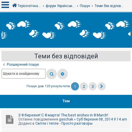
Теріологічна школа
форум Українського теріологічного товариства
Пошук
Теми без відповідей
В
х
і
д
Теми без відповідей
Р
е
Розширений пошук
є
с
т
р
а
1
2
3
Пошук дав 123 результатів
ц
і
я
Тем
Т
З 8 березня! С 8 марта! The best wishes in 8 March!
е
Останнє повідомлення
gaschak
«
Суб березня 08, 2014 9:14 am
м
Додано в
Світле і тепле - Просто разговоры
и
б