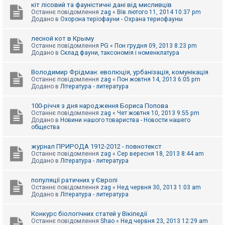
е
кіт лісовий та фауністичні дані від мисливців
з
Останнє повідомлення
zag
«
Вів лютого 11, 2014 10:37 pm
в
Додано в
Охорона теріофауни - Охрана териофауны
і
д
п
лесной кот в Крыму
о
Останнє повідомлення
PG
«
Пон грудня 09, 2013 8:23 pm
в
Додано в
Склад фауни, таксономія і номенклатура
і
д
е
Володимир Фрідман: еволюція, урбанізація, комунікація
й
Останнє повідомлення
zag
«
Пон жовтня 14, 2013 6:05 pm
Додано в
Література - литература
А
100-річчя з дня народження Бориса Попова
к
Останнє повідомлення
zag
«
Чет жовтня 10, 2013 9:55 pm
т
Додано в
Новини нашого товариства - Новости нашего
и
общества
в
н
журнал ПРИРОДА 1912-2012 - повнотекст
і
Останнє повідомлення
zag
«
Сер вересня 18, 2013 8:44 am
т
Додано в
Література - литература
е
м
и
популяції ратичних у Європі
Останнє повідомлення
zag
«
Нед червня 30, 2013 1:03 am
Додано в
Література - литература
П
о
Конкурс біологічних статей у Вікіпедії
ш
Останнє повідомлення
Shao
«
Нед червня 23, 2013 12:29 am
у