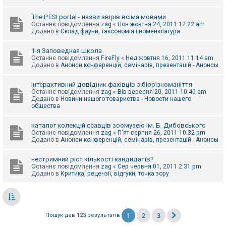
The PESI portal - назви звірів всіма мовами
Останнє повідомлення
zag
«
Пон жовтня 24, 2011 12:22 am
Додано в
Склад фауни, таксономія і номенклатура
1-я Заповедная школа
Останнє повідомлення
FireFly
«
Нед жовтня 16, 2011 11:14 am
Додано в
Анонси конференцій, семінарів, презентацій - Анонсы
Інтерактивний довідник фахівців з біорізноманіття
Останнє повідомлення
zag
«
Вів вересня 20, 2011 10:40 am
Додано в
Новини нашого товариства - Новости нашего
общества
каталог колекцій ссавців зоомузею ім. Б. Дибовського
Останнє повідомлення
zag
«
П'ят серпня 26, 2011 10:32 pm
Додано в
Анонси конференцій, семінарів, презентацій - Анонсы
нестримний ріст кількості кандидатів?
Останнє повідомлення
zag
«
Сер червня 01, 2011 2:31 pm
Додано в
Критика, рецензії, відгуки, точка зору
1
2
3
Пошук дав 123 результатів