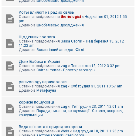
Додано в
шнобелівські дослідження
Коты влияют на радио связь
Останнє повідомлення
theriologist
«
Нед квітня 01, 2012 1:55
pm
Додано в
шнобелівські дослідження
Щоденник зоолога
Останнє повідомлення
Заїка Сергій
«
Нед березня 18, 2012
11:22 am
Додано в
Зоологічний анекдот. Фіглі
День Бабака в Україні
Останнє повідомлення
zag
«
Пон лютого 13, 2012 3:32 pm
Додано в
Світле і тепле - Просто разговоры
parazoology паразоологія
Останнє повідомлення
zag
«
Суб грудня 31, 2011 10:57 am
Додано в
Метафауна
корисні пошуковці
Останнє повідомлення
zag
«
П'ят грудня 23, 2011 12:01 am
Додано в
Поради, питання, консультації - Советы, вопросы,
консультации
Видатні постаті природоохорони
Останнє повідомлення
Weis
«
Нед грудня 18, 2011 1:28 pm
Додано в
з історії зоології / теріології