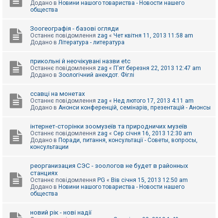
Додано в
Новини нашого товариства - Новости нашего
к
общества
Зоогеографія - базові огляди
Д
Останнє повідомлення
zag
«
Чет квітня 11, 2013 11:58 am
о
Додано в
Література - литература
п
о
м
прикольні й неочікувані назви etc
о
Останнє повідомлення
zag
«
П'ят березня 22, 2013 12:47 am
г
Додано в
Зоологічний анекдот. Фіглі
а
ссавці на монетах
Останнє повідомлення
zag
«
Нед лютого 17, 2013 4:11 am
Додано в
Анонси конференцій, семінарів, презентацій - Анонсы
інтернет-сторінки зоомузеїв та природничих музеїв
Останнє повідомлення
zag
«
Сер січня 16, 2013 12:30 am
Додано в
Поради, питання, консультації - Советы, вопросы,
консультации
реорганизация СЭС - зоологов не будет в районных
станциях
Останнє повідомлення
PG
«
Вів січня 15, 2013 12:50 am
Додано в
Новини нашого товариства - Новости нашего
общества
новий рік - нові надії