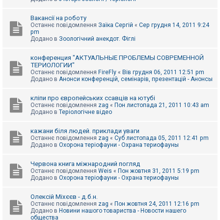
Вакансії на роботу
Останнє повідомлення
Заїка Сергій
«
Сер грудня 14, 2011 9:24
pm
Додано в
Зоологічний анекдот. Фіглі
конференция "АКТУАЛЬНЫЕ ПРОБЛЕМЫ СОВРЕМЕННОЙ
ТЕРИОЛОГИИ"
Останнє повідомлення
FireFly
«
Вів грудня 06, 2011 12:51 pm
Додано в
Анонси конференцій, семінарів, презентацій - Анонсы
кліпи про європейських ссавців на ютубі
Останнє повідомлення
zag
«
Пон листопада 21, 2011 10:43 am
Додано в
Теріологічне відео
кажани біля людей. приклади уваги
Останнє повідомлення
zag
«
Суб листопада 05, 2011 12:41 pm
Додано в
Охорона теріофауни - Охрана териофауны
Червона книга міжнародний погляд
Останнє повідомлення
Weis
«
Пон жовтня 31, 2011 5:19 pm
Додано в
Охорона теріофауни - Охрана териофауны
Олексій Міхєєв - д.б.н.
Останнє повідомлення
zag
«
Пон жовтня 24, 2011 12:16 pm
Додано в
Новини нашого товариства - Новости нашего
общества