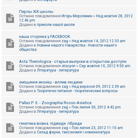
Перлы ХІХ школы
Останнє повідомлення
Игорь Мерзликин
«
Нед жовтня 28, 2012
12:46 pm
Додано в
приколи нашої школи
наша сторінка у FACEBOOK
Останнє повідомлення
zag
«
Нед жовтня 14, 2012 12:33 am
Додано в
Новини нашого товариства - Новости нашего
общества
Acta Theriologica - старые выпуски в открытом доступе
Останнє повідомлення
otocyon
«
Сер жовтня 10, 2012 9:50 am
Додано в
Література - литература
зміщення еконіш - вплив людини
Останнє повідомлення
zag
«
Нед вересня 09, 2012 2:39 am
Додано в
Теоретичні питання - теоретические вопросы
Pallas P. S. - Zoographia Rosso-Asiatica
Останнє повідомлення
zag
«
Пон липня 30, 2012 4:42 pm
Додано в
Література - литература
генетика вовка. підвиди. гібриди
Останнє повідомлення
zag
«
Пон липня 23, 2012 11:10 am
Додано в
Склад фауни, таксономія і номенклатура