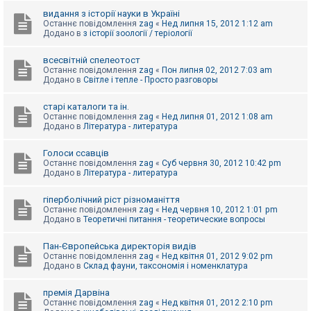
видання з історії науки в Україні
Останнє повідомлення
zag
«
Нед липня 15, 2012 1:12 am
Додано в
з історії зоології / теріології
всесвітній спелеотост
Останнє повідомлення
zag
«
Пон липня 02, 2012 7:03 am
Додано в
Світле і тепле - Просто разговоры
старі каталоги та ін.
Останнє повідомлення
zag
«
Нед липня 01, 2012 1:08 am
Додано в
Література - литература
Голоси ссавців
Останнє повідомлення
zag
«
Суб червня 30, 2012 10:42 pm
Додано в
Література - литература
гіперболічний ріст різноманіття
Останнє повідомлення
zag
«
Нед червня 10, 2012 1:01 pm
Додано в
Теоретичні питання - теоретические вопросы
Пан-Європейська директорія видів
Останнє повідомлення
zag
«
Нед квітня 01, 2012 9:02 pm
Додано в
Склад фауни, таксономія і номенклатура
премія Дарвіна
Останнє повідомлення
zag
«
Нед квітня 01, 2012 2:10 pm