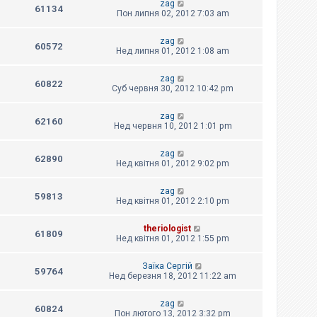
zag
61134
Пон липня 02, 2012 7:03 am
zag
60572
Нед липня 01, 2012 1:08 am
zag
60822
Суб червня 30, 2012 10:42 pm
zag
62160
Нед червня 10, 2012 1:01 pm
zag
62890
Нед квітня 01, 2012 9:02 pm
zag
59813
Нед квітня 01, 2012 2:10 pm
theriologist
61809
Нед квітня 01, 2012 1:55 pm
Заїка Сергій
59764
Нед березня 18, 2012 11:22 am
zag
60824
Пон лютого 13, 2012 3:32 pm