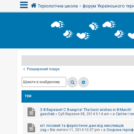
Теріологічна школа
форум Українського тері
В
х
і
д
Р
е
є
Розширений пошук
с
т
р
а
ц
і
ТЕМ
я
З 8 березня! С 8 марта! The best wishes in 8 March!
Т
gaschak
»
Суб березня 08, 2014 9:14 am
» в
Світле і т
е
м
кіт лісовий та фауністичні дані від мисливців
и
б
zag
»
Вів лютого 11, 2014 10:37 pm
» в
Охорона теріоф