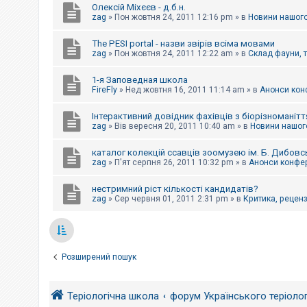
Олексій Міхєєв - д.б.н.
zag
»
Пон жовтня 24, 2011 12:16 pm
» в
Новини нашого
The PESI portal - назви звірів всіма мовами
zag
»
Пон жовтня 24, 2011 12:22 am
» в
Склад фауни, 
1-я Заповедная школа
FireFly
»
Нед жовтня 16, 2011 11:14 am
» в
Анонси конф
Інтерактивний довідник фахівців з біорізноманітт
zag
»
Вів вересня 20, 2011 10:40 am
» в
Новини нашого
каталог колекцій ссавців зоомузею ім. Б. Дибовс
zag
»
П'ят серпня 26, 2011 10:32 pm
» в
Анонси конфер
нестримний ріст кількості кандидатів?
zag
»
Сер червня 01, 2011 2:31 pm
» в
Критика, рецензі
Розширений пошук
Теріологічна школа
форум Українського теріоло