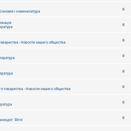
0
сономія і номенклатура
ікація
0
тература
0
товариства - Новости нашего общества
0
итература
0
тература
0
о товариства - Новости нашего общества
0
ература
0
некдот. Фіглі