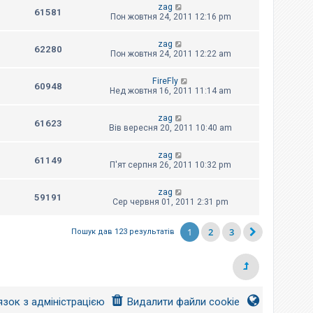
zag
61581
Пон жовтня 24, 2011 12:16 pm
zag
62280
Пон жовтня 24, 2011 12:22 am
FireFly
60948
Нед жовтня 16, 2011 11:14 am
zag
61623
Вів вересня 20, 2011 10:40 am
zag
61149
П'ят серпня 26, 2011 10:32 pm
zag
59191
Сер червня 01, 2011 2:31 pm
1
2
3
Пошук дав 123 результатів
язок з адміністрацією
Видалити файли cookie