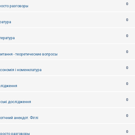
0
Просто разговоры
0
ература
0
итература
0
питання - теоретические вопросы
0
ксономія і номенклатура
0
слідження
0
ські дослідження
0
огічний анекдот. Фіглі
0
 Просто разговоры