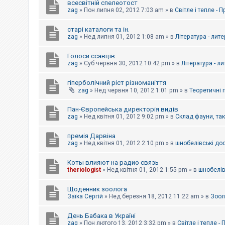
всесвітній спелеотост
zag
»
Пон липня 02, 2012 7:03 am
» в
Світле і тепле - 
старі каталоги та ін.
zag
»
Нед липня 01, 2012 1:08 am
» в
Література - лит
Голоси ссавців
zag
»
Суб червня 30, 2012 10:42 pm
» в
Література - л
гіперболічний ріст різноманіття
zag
»
Нед червня 10, 2012 1:01 pm
» в
Теоретичні 
Пан-Європейська директорія видів
zag
»
Нед квітня 01, 2012 9:02 pm
» в
Склад фауни, та
премія Дарвіна
zag
»
Нед квітня 01, 2012 2:10 pm
» в
шнобелівські до
Коты влияют на радио связь
theriologist
»
Нед квітня 01, 2012 1:55 pm
» в
шнобелів
Щоденник зоолога
Заїка Сергій
»
Нед березня 18, 2012 11:22 am
» в
Зоол
День Бабака в Україні
zag
»
Пон лютого 13, 2012 3:32 pm
» в
Світле і тепле -