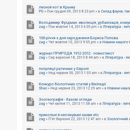
е
з
лесной кот в Крыму
в
PG
»
Пон грудня 09, 2013 8:23 pm
» в
Склад фауни, так
і
д
п
Володимир Фрідман: еволюція, урбанізація, комун
о
zag
»
Пон жовтня 14, 2013 6:05 pm
» в
Література - ли
в
і
д
100-річчя з дня народження Бориса Попова
е
zag
»
Чет жовтня 10, 2013 9:55 pm
» в
Новини нашого 
й
журнал ПРИРОДА 1912-2012 - повнотекст
zag
»
Сер вересня 18, 2013 8:44 am
» в
Література - л
А
к
популяції ратичних у Європі
т
и
zag
»
Нед червня 30, 2013 1:03 am
» в
Література - ли
в
н
Конкурс біологічних статей у Вікіпедії
і
Shao
»
Нед червня 23, 2013 12:29 am
» в
Новини нашог
т
е
м
Зоогеографія - базові огляди
и
zag
»
Чет квітня 11, 2013 11:58 am
» в
Література - лит
прикольні й неочікувані назви etc
П
zag
»
П'ят березня 22, 2013 12:47 am
» в
Зоологічний а
о
ш
у