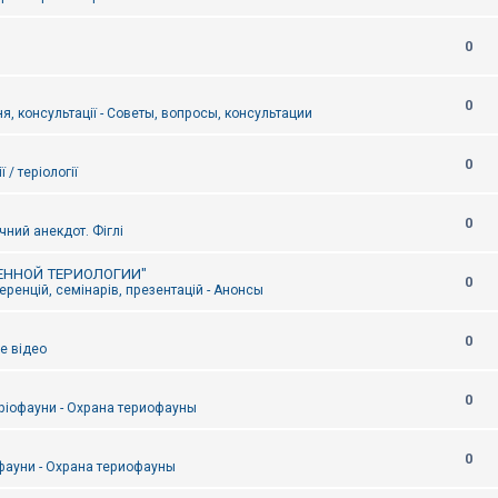
0
0
я, консультації - Советы, вопросы, консультации
0
ї / теріології
0
чний анекдот. Фіглі
ЕННОЙ ТЕРИОЛОГИИ"
0
ренцій, семінарів, презентацій - Анонсы
0
е відео
0
ріофауни - Охрана териофауны
0
фауни - Охрана териофауны