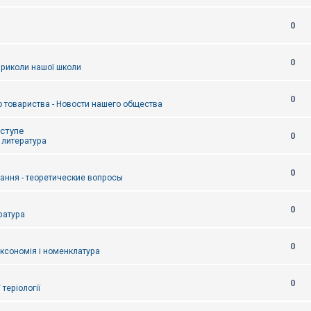
0
0
приколи нашої школи
0
 товариства - Новости нашего общества
оступе
0
- литература
0
тання - теоретические вопросы
0
ература
0
аксономія і номенклатура
0
/ теріології