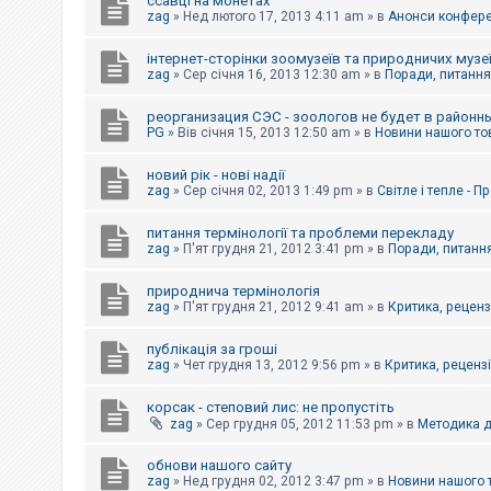
ссавці на монетах
к
zag
»
Нед лютого 17, 2013 4:11 am
» в
Анонси конферен
інтернет-сторінки зоомузеїв та природничих музе
Д
zag
»
Сер січня 16, 2013 12:30 am
» в
Поради, питання,
о
п
реорганизация СЭС - зоологов не будет в районн
о
PG
»
Вів січня 15, 2013 12:50 am
» в
Новини нашого то
м
о
г
новий рік - нові надії
а
zag
»
Сер січня 02, 2013 1:49 pm
» в
Світле і тепле - 
питання термінології та проблеми перекладу
zag
»
П'ят грудня 21, 2012 3:41 pm
» в
Поради, питання
природнича термінологія
zag
»
П'ят грудня 21, 2012 9:41 am
» в
Критика, рецензі
публікація за гроші
zag
»
Чет грудня 13, 2012 9:56 pm
» в
Критика, рецензії
корсак - степовий лис: не пропустіть
zag
»
Сер грудня 05, 2012 11:53 pm
» в
Методика д
обнови нашого сайту
zag
»
Нед грудня 02, 2012 3:47 pm
» в
Новини нашого 