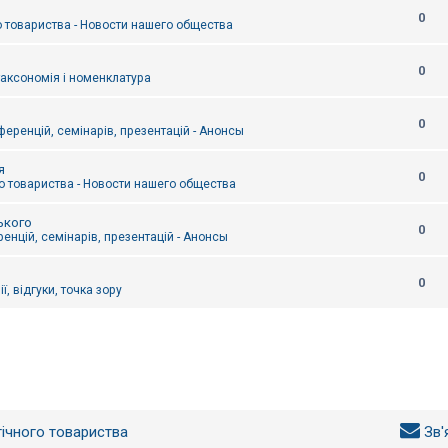
0
 товариства - Новости нашего общества
0
таксономія і номенклатура
0
еренцій, семінарів, презентацій - Анонсы
я
0
 товариства - Новости нашего общества
ького
0
енцій, семінарів, презентацій - Анонсы
0
ї, відгуки, точка зору
гічного товариства
Зв'