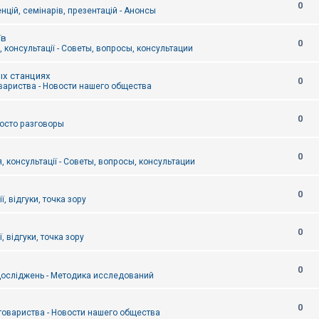
0
цій, семінарів, презентацій - Анонсы
їв
0
 консультації - Советы, вопросы, консультации
ых станциях
0
вариства - Новости нашего общества
0
Просто разговоры
0
, консультації - Советы, вопросы, консультации
0
ї, відгуки, точка зору
0
, відгуки, точка зору
0
осліджень - Методика исследований
0
товариства - Новости нашего общества