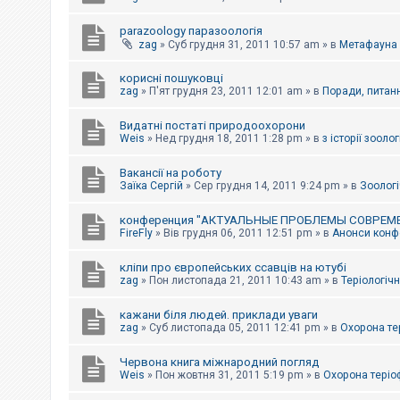
parazoology паразоологія
zag
»
Суб грудня 31, 2011 10:57 am
» в
Метафауна
корисні пошуковці
zag
»
П'ят грудня 23, 2011 12:01 am
» в
Поради, питанн
Видатні постаті природоохорони
Weis
»
Нед грудня 18, 2011 1:28 pm
» в
з історії зоологі
Вакансії на роботу
Заїка Сергій
»
Сер грудня 14, 2011 9:24 pm
» в
Зоологі
конференция "АКТУАЛЬНЫЕ ПРОБЛЕМЫ СОВРЕМ
FireFly
»
Вів грудня 06, 2011 12:51 pm
» в
Анонси конфе
кліпи про європейських ссавців на ютубі
zag
»
Пон листопада 21, 2011 10:43 am
» в
Теріологічн
кажани біля людей. приклади уваги
zag
»
Суб листопада 05, 2011 12:41 pm
» в
Охорона те
Червона книга міжнародний погляд
Weis
»
Пон жовтня 31, 2011 5:19 pm
» в
Охорона теріо