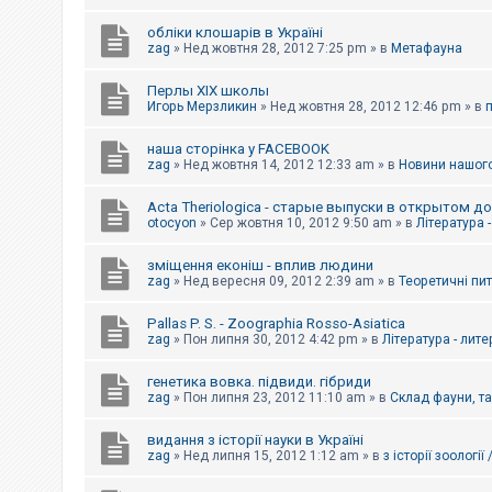
обліки клошарів в Україні
zag
»
Нед жовтня 28, 2012 7:25 pm
» в
Метафауна
Перлы ХІХ школы
Игорь Мерзликин
»
Нед жовтня 28, 2012 12:46 pm
» в
наша сторінка у FACEBOOK
zag
»
Нед жовтня 14, 2012 12:33 am
» в
Новини нашого
Acta Theriologica - старые выпуски в открытом д
otocyon
»
Сер жовтня 10, 2012 9:50 am
» в
Література 
зміщення еконіш - вплив людини
zag
»
Нед вересня 09, 2012 2:39 am
» в
Теоретичні пи
Pallas P. S. - Zoographia Rosso-Asiatica
zag
»
Пон липня 30, 2012 4:42 pm
» в
Література - лит
генетика вовка. підвиди. гібриди
zag
»
Пон липня 23, 2012 11:10 am
» в
Склад фауни, т
видання з історії науки в Україні
zag
»
Нед липня 15, 2012 1:12 am
» в
з історії зоології 