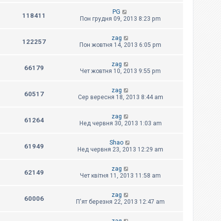
PG
118411
Пон грудня 09, 2013 8:23 pm
zag
122257
Пон жовтня 14, 2013 6:05 pm
zag
66179
Чет жовтня 10, 2013 9:55 pm
zag
60517
Сер вересня 18, 2013 8:44 am
zag
61264
Нед червня 30, 2013 1:03 am
Shao
61949
Нед червня 23, 2013 12:29 am
zag
62149
Чет квітня 11, 2013 11:58 am
zag
60006
П'ят березня 22, 2013 12:47 am