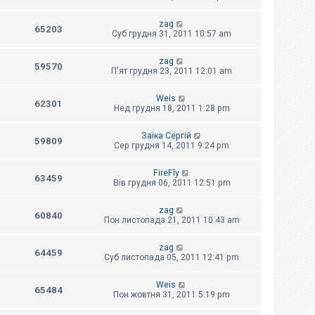
zag
65203
Суб грудня 31, 2011 10:57 am
zag
59570
П'ят грудня 23, 2011 12:01 am
Weis
62301
Нед грудня 18, 2011 1:28 pm
Заїка Сергій
59809
Сер грудня 14, 2011 9:24 pm
FireFly
63459
Вів грудня 06, 2011 12:51 pm
zag
60840
Пон листопада 21, 2011 10:43 am
zag
64459
Суб листопада 05, 2011 12:41 pm
Weis
65484
Пон жовтня 31, 2011 5:19 pm