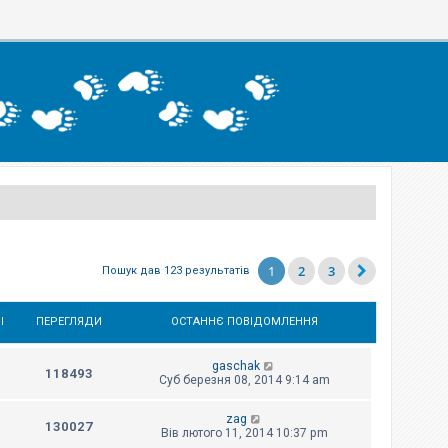
1
2
3
Пошук дав 123 результатів
І
ПЕРЕГЛЯДИ
ОСТАННЄ ПОВІДОМЛЕННЯ
gaschak
118493
Суб березня 08, 2014 9:14 am
zag
130027
Вів лютого 11, 2014 10:37 pm