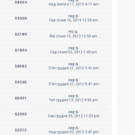
zag
58904
Нед лютого 17, 2013 4:11 am
zag
59306
Сер січня 16, 2013 12:30 am
PG
62189
Вів січня 15, 2013 12:50 am
zag
61804
Сер січня 02, 2013 1:49 pm
zag
58582
П'ят грудня 21, 2012 3:41 pm
zag
59245
П'ят грудня 21, 2012 9:41 am
zag
60431
Чет грудня 13, 2012 9:56 pm
zag
62003
Сер грудня 05, 2012 11:53 pm
zag
62315
Нед грудня 02, 2012 3:47 pm