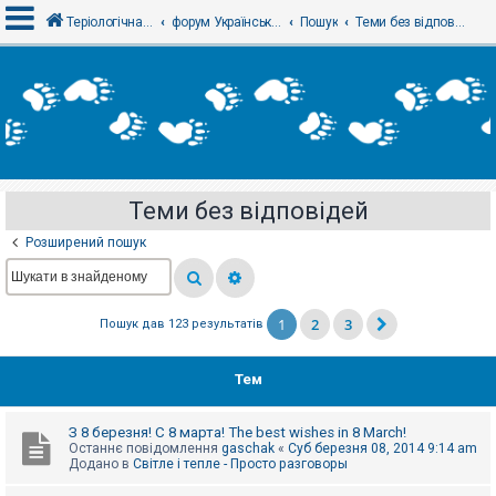
Теріологічна школа
форум Українського теріологічного товариства
Пошук
Теми без відповідей
В
х
і
д
Теми без відповідей
Р
е
Розширений пошук
є
с
т
р
а
1
2
3
Пошук дав 123 результатів
ц
і
я
Тем
Т
З 8 березня! С 8 марта! The best wishes in 8 March!
е
Останнє повідомлення
gaschak
«
Суб березня 08, 2014 9:14 am
м
Додано в
Світле і тепле - Просто разговоры
и
б