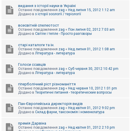
видання з історії науки в Україні
Останнє повідомлення
zag
«
Нед липня 15, 2012 1:12 am
Додано в
з історії зоології / теріології
всесвітній спелеотост
Останнє повідомлення
zag
«
Пон липня 02, 2012 7:03 am
Додано в
Світле і тепле - Просто разговоры
старі каталоги та ін.
Останнє повідомлення
zag
«
Нед липня 01, 2012 1:08 am
Додано в
Література - литература
Голоси ссавців
Останнє повідомлення
zag
«
Суб червня 30, 2012 10:42 pm
Додано в
Література - литература
гіперболічний ріст різноманіття
Останнє повідомлення
zag
«
Нед червня 10, 2012 1:01 pm
Додано в
Теоретичні питання - теоретические вопросы
Пан-Європейська директорія видів
Останнє повідомлення
zag
«
Нед квітня 01, 2012 9:02 pm
Додано в
Склад фауни, таксономія і номенклатура
премія Дарвіна
Останнє повідомлення
zag
«
Нед квітня 01, 2012 2:10 pm