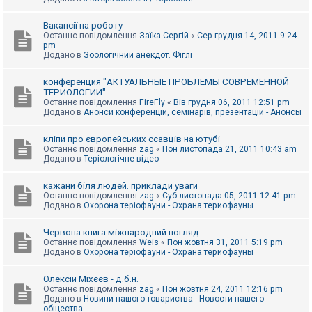
Вакансії на роботу
Останнє повідомлення
Заїка Сергій
«
Сер грудня 14, 2011 9:24
pm
Додано в
Зоологічний анекдот. Фіглі
конференция "АКТУАЛЬНЫЕ ПРОБЛЕМЫ СОВРЕМЕННОЙ
ТЕРИОЛОГИИ"
Останнє повідомлення
FireFly
«
Вів грудня 06, 2011 12:51 pm
Додано в
Анонси конференцій, семінарів, презентацій - Анонсы
кліпи про європейських ссавців на ютубі
Останнє повідомлення
zag
«
Пон листопада 21, 2011 10:43 am
Додано в
Теріологічне відео
кажани біля людей. приклади уваги
Останнє повідомлення
zag
«
Суб листопада 05, 2011 12:41 pm
Додано в
Охорона теріофауни - Охрана териофауны
Червона книга міжнародний погляд
Останнє повідомлення
Weis
«
Пон жовтня 31, 2011 5:19 pm
Додано в
Охорона теріофауни - Охрана териофауны
Олексій Міхєєв - д.б.н.
Останнє повідомлення
zag
«
Пон жовтня 24, 2011 12:16 pm
Додано в
Новини нашого товариства - Новости нашего
общества