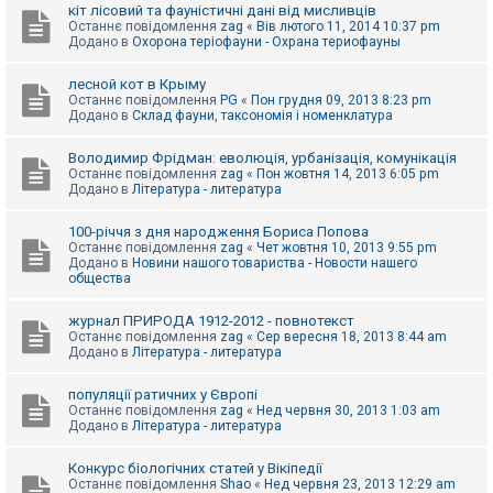
е
кіт лісовий та фауністичні дані від мисливців
з
Останнє повідомлення
zag
«
Вів лютого 11, 2014 10:37 pm
в
Додано в
Охорона теріофауни - Охрана териофауны
і
д
п
лесной кот в Крыму
о
Останнє повідомлення
PG
«
Пон грудня 09, 2013 8:23 pm
в
Додано в
Склад фауни, таксономія і номенклатура
і
д
е
Володимир Фрідман: еволюція, урбанізація, комунікація
й
Останнє повідомлення
zag
«
Пон жовтня 14, 2013 6:05 pm
Додано в
Література - литература
А
100-річчя з дня народження Бориса Попова
к
Останнє повідомлення
zag
«
Чет жовтня 10, 2013 9:55 pm
т
Додано в
Новини нашого товариства - Новости нашего
и
общества
в
н
журнал ПРИРОДА 1912-2012 - повнотекст
і
Останнє повідомлення
zag
«
Сер вересня 18, 2013 8:44 am
т
Додано в
Література - литература
е
м
и
популяції ратичних у Європі
Останнє повідомлення
zag
«
Нед червня 30, 2013 1:03 am
Додано в
Література - литература
П
о
Конкурс біологічних статей у Вікіпедії
ш
Останнє повідомлення
Shao
«
Нед червня 23, 2013 12:29 am
у