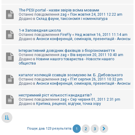
The PESI portal - назви звірів всіма мовами
Останнє повідомлення
zag
«
Пон жовтня 24, 2011 12:22 am
Додано в
Склад фауни, таксономія і номенклатура
1-я Заповедная школа
Останнє повідомлення
FireFly
«
Нед жовтня 16, 2011 11:14 am
Додано в
Анонси конференцій, семінарів, презентацій - Анонсы
Інтерактивний довідник фахівців з біорізноманіття
Останнє повідомлення
zag
«
Вів вересня 20, 2011 10:40 am
Додано в
Новини нашого товариства - Новости нашего
общества
каталог колекцій ссавців зоомузею ім. Б. Дибовського
Останнє повідомлення
zag
«
П'ят серпня 26, 2011 10:32 pm
Додано в
Анонси конференцій, семінарів, презентацій - Анонсы
нестримний ріст кількості кандидатів?
Останнє повідомлення
zag
«
Сер червня 01, 2011 2:31 pm
Додано в
Критика, рецензії, відгуки, точка зору
1
2
3
Пошук дав 123 результатів