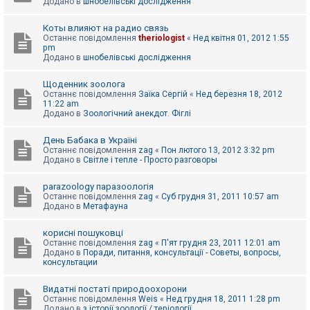
Додано в
шнобелівські дослідження
Коты влияют на радио связь
Останнє повідомлення
theriologist
«
Нед квітня 01, 2012 1:55
pm
Додано в
шнобелівські дослідження
Щоденник зоолога
Останнє повідомлення
Заїка Сергій
«
Нед березня 18, 2012
11:22 am
Додано в
Зоологічний анекдот. Фіглі
День Бабака в Україні
Останнє повідомлення
zag
«
Пон лютого 13, 2012 3:32 pm
Додано в
Світле і тепле - Просто разговоры
parazoology паразоологія
Останнє повідомлення
zag
«
Суб грудня 31, 2011 10:57 am
Додано в
Метафауна
корисні пошуковці
Останнє повідомлення
zag
«
П'ят грудня 23, 2011 12:01 am
Додано в
Поради, питання, консультації - Советы, вопросы,
консультации
Видатні постаті природоохорони
Останнє повідомлення
Weis
«
Нед грудня 18, 2011 1:28 pm
Додано в
з історії зоології / теріології