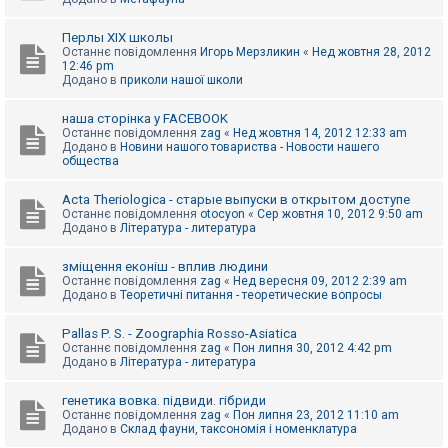
Перлы ХІХ школы
Останнє повідомлення
Игорь Мерзликин
«
Нед жовтня 28, 2012
12:46 pm
Додано в
приколи нашої школи
наша сторінка у FACEBOOK
Останнє повідомлення
zag
«
Нед жовтня 14, 2012 12:33 am
Додано в
Новини нашого товариства - Новости нашего
общества
Acta Theriologica - старые выпуски в открытом доступе
Останнє повідомлення
otocyon
«
Сер жовтня 10, 2012 9:50 am
Додано в
Література - литература
зміщення еконіш - вплив людини
Останнє повідомлення
zag
«
Нед вересня 09, 2012 2:39 am
Додано в
Теоретичні питання - теоретические вопросы
Pallas P. S. - Zoographia Rosso-Asiatica
Останнє повідомлення
zag
«
Пон липня 30, 2012 4:42 pm
Додано в
Література - литература
генетика вовка. підвиди. гібриди
Останнє повідомлення
zag
«
Пон липня 23, 2012 11:10 am
Додано в
Склад фауни, таксономія і номенклатура