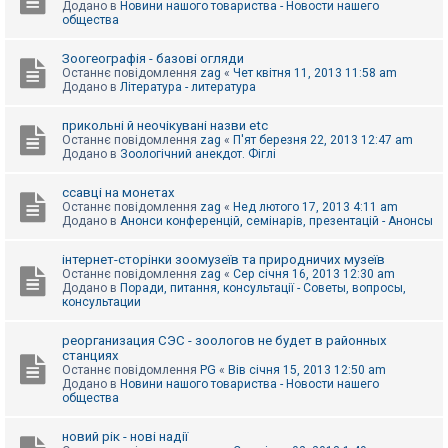
Додано в
Новини нашого товариства - Новости нашего
к
общества
Зоогеографія - базові огляди
Д
Останнє повідомлення
zag
«
Чет квітня 11, 2013 11:58 am
о
Додано в
Література - литература
п
о
м
прикольні й неочікувані назви etc
о
Останнє повідомлення
zag
«
П'ят березня 22, 2013 12:47 am
г
Додано в
Зоологічний анекдот. Фіглі
а
ссавці на монетах
Останнє повідомлення
zag
«
Нед лютого 17, 2013 4:11 am
Додано в
Анонси конференцій, семінарів, презентацій - Анонсы
інтернет-сторінки зоомузеїв та природничих музеїв
Останнє повідомлення
zag
«
Сер січня 16, 2013 12:30 am
Додано в
Поради, питання, консультації - Советы, вопросы,
консультации
реорганизация СЭС - зоологов не будет в районных
станциях
Останнє повідомлення
PG
«
Вів січня 15, 2013 12:50 am
Додано в
Новини нашого товариства - Новости нашего
общества
новий рік - нові надії