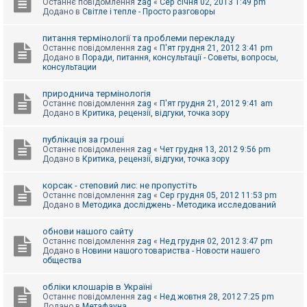
Останнє повідомлення
zag
«
Сер січня 02, 2013 1:49 pm
Додано в
Світле і тепле - Просто разговоры
питання термінології та проблеми перекладу
Останнє повідомлення
zag
«
П'ят грудня 21, 2012 3:41 pm
Додано в
Поради, питання, консультації - Советы, вопросы,
консультации
природнича термінологія
Останнє повідомлення
zag
«
П'ят грудня 21, 2012 9:41 am
Додано в
Критика, рецензії, відгуки, точка зору
публікація за гроші
Останнє повідомлення
zag
«
Чет грудня 13, 2012 9:56 pm
Додано в
Критика, рецензії, відгуки, точка зору
корсак - степовий лис: не пропустіть
Останнє повідомлення
zag
«
Сер грудня 05, 2012 11:53 pm
Додано в
Методика досліджень - Методика исследований
обнови нашого сайту
Останнє повідомлення
zag
«
Нед грудня 02, 2012 3:47 pm
Додано в
Новини нашого товариства - Новости нашего
общества
обліки клошарів в Україні
Останнє повідомлення
zag
«
Нед жовтня 28, 2012 7:25 pm
Додано в
Метафауна