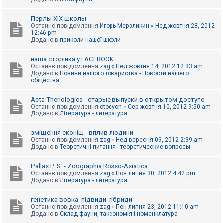
Перлы ХІХ школы
Останнє повідомлення
Игорь Мерзликин
«
Нед жовтня 28, 2012
12:46 pm
Додано в
приколи нашої школи
наша сторінка у FACEBOOK
Останнє повідомлення
zag
«
Нед жовтня 14, 2012 12:33 am
Додано в
Новини нашого товариства - Новости нашего
общества
Acta Theriologica - старые выпуски в открытом доступе
Останнє повідомлення
otocyon
«
Сер жовтня 10, 2012 9:50 am
Додано в
Література - литература
зміщення еконіш - вплив людини
Останнє повідомлення
zag
«
Нед вересня 09, 2012 2:39 am
Додано в
Теоретичні питання - теоретические вопросы
Pallas P. S. - Zoographia Rosso-Asiatica
Останнє повідомлення
zag
«
Пон липня 30, 2012 4:42 pm
Додано в
Література - литература
генетика вовка. підвиди. гібриди
Останнє повідомлення
zag
«
Пон липня 23, 2012 11:10 am
Додано в
Склад фауни, таксономія і номенклатура