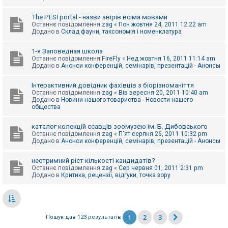
The PESI portal - назви звірів всіма мовами
Останнє повідомлення
zag
«
Пон жовтня 24, 2011 12:22 am
Додано в
Склад фауни, таксономія і номенклатура
1-я Заповедная школа
Останнє повідомлення
FireFly
«
Нед жовтня 16, 2011 11:14 am
Додано в
Анонси конференцій, семінарів, презентацій - Анонсы
Інтерактивний довідник фахівців з біорізноманіття
Останнє повідомлення
zag
«
Вів вересня 20, 2011 10:40 am
Додано в
Новини нашого товариства - Новости нашего
общества
каталог колекцій ссавців зоомузею ім. Б. Дибовського
Останнє повідомлення
zag
«
П'ят серпня 26, 2011 10:32 pm
Додано в
Анонси конференцій, семінарів, презентацій - Анонсы
нестримний ріст кількості кандидатів?
Останнє повідомлення
zag
«
Сер червня 01, 2011 2:31 pm
Додано в
Критика, рецензії, відгуки, точка зору
1
2
3
Пошук дав 123 результатів