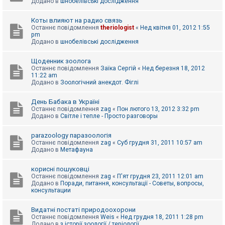
Додано в
шнобелівські дослідження
Коты влияют на радио связь
Останнє повідомлення
theriologist
«
Нед квітня 01, 2012 1:55
pm
Додано в
шнобелівські дослідження
Щоденник зоолога
Останнє повідомлення
Заїка Сергій
«
Нед березня 18, 2012
11:22 am
Додано в
Зоологічний анекдот. Фіглі
День Бабака в Україні
Останнє повідомлення
zag
«
Пон лютого 13, 2012 3:32 pm
Додано в
Світле і тепле - Просто разговоры
parazoology паразоологія
Останнє повідомлення
zag
«
Суб грудня 31, 2011 10:57 am
Додано в
Метафауна
корисні пошуковці
Останнє повідомлення
zag
«
П'ят грудня 23, 2011 12:01 am
Додано в
Поради, питання, консультації - Советы, вопросы,
консультации
Видатні постаті природоохорони
Останнє повідомлення
Weis
«
Нед грудня 18, 2011 1:28 pm
Додано в
з історії зоології / теріології