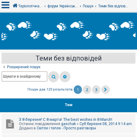
Теріологічна школа
форум Українського теріологічного товариства
Пошук
Теми без відповідей
В
х
і
д
Теми без відповідей
Р
е
Розширений пошук
є
с
т
р
а
1
2
3
Пошук дав 123 результатів
ц
і
я
Тем
Т
З 8 березня! С 8 марта! The best wishes in 8 March!
е
Останнє повідомлення
gaschak
«
Суб березня 08, 2014 9:14 am
м
Додано в
Світле і тепле - Просто разговоры
и
б