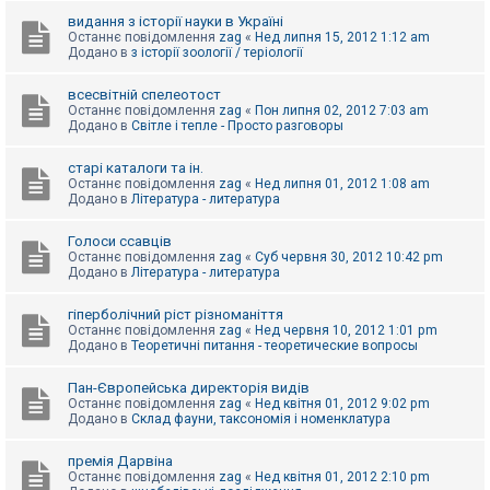
видання з історії науки в Україні
Останнє повідомлення
zag
«
Нед липня 15, 2012 1:12 am
Додано в
з історії зоології / теріології
всесвітній спелеотост
Останнє повідомлення
zag
«
Пон липня 02, 2012 7:03 am
Додано в
Світле і тепле - Просто разговоры
старі каталоги та ін.
Останнє повідомлення
zag
«
Нед липня 01, 2012 1:08 am
Додано в
Література - литература
Голоси ссавців
Останнє повідомлення
zag
«
Суб червня 30, 2012 10:42 pm
Додано в
Література - литература
гіперболічний ріст різноманіття
Останнє повідомлення
zag
«
Нед червня 10, 2012 1:01 pm
Додано в
Теоретичні питання - теоретические вопросы
Пан-Європейська директорія видів
Останнє повідомлення
zag
«
Нед квітня 01, 2012 9:02 pm
Додано в
Склад фауни, таксономія і номенклатура
премія Дарвіна
Останнє повідомлення
zag
«
Нед квітня 01, 2012 2:10 pm