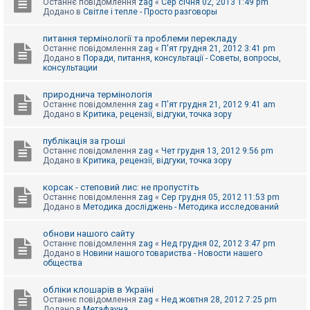
Останнє повідомлення
zag
«
Сер січня 02, 2013 1:49 pm
Додано в
Світле і тепле - Просто разговоры
питання термінології та проблеми перекладу
Останнє повідомлення
zag
«
П'ят грудня 21, 2012 3:41 pm
Додано в
Поради, питання, консультації - Советы, вопросы,
консультации
природнича термінологія
Останнє повідомлення
zag
«
П'ят грудня 21, 2012 9:41 am
Додано в
Критика, рецензії, відгуки, точка зору
публікація за гроші
Останнє повідомлення
zag
«
Чет грудня 13, 2012 9:56 pm
Додано в
Критика, рецензії, відгуки, точка зору
корсак - степовий лис: не пропустіть
Останнє повідомлення
zag
«
Сер грудня 05, 2012 11:53 pm
Додано в
Методика досліджень - Методика исследований
обнови нашого сайту
Останнє повідомлення
zag
«
Нед грудня 02, 2012 3:47 pm
Додано в
Новини нашого товариства - Новости нашего
общества
обліки клошарів в Україні
Останнє повідомлення
zag
«
Нед жовтня 28, 2012 7:25 pm
Додано в
Метафауна