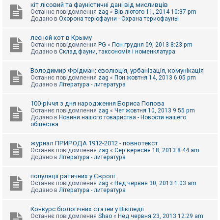
е
кіт лісовий та фауністичні дані від мисливців
з
Останнє повідомлення
zag
«
Вів лютого 11, 2014 10:37 pm
в
Додано в
Охорона теріофауни - Охрана териофауны
і
д
п
лесной кот в Крыму
о
Останнє повідомлення
PG
«
Пон грудня 09, 2013 8:23 pm
в
Додано в
Склад фауни, таксономія і номенклатура
і
д
е
Володимир Фрідман: еволюція, урбанізація, комунікація
й
Останнє повідомлення
zag
«
Пон жовтня 14, 2013 6:05 pm
Додано в
Література - литература
А
100-річчя з дня народження Бориса Попова
к
Останнє повідомлення
zag
«
Чет жовтня 10, 2013 9:55 pm
т
Додано в
Новини нашого товариства - Новости нашего
и
общества
в
н
журнал ПРИРОДА 1912-2012 - повнотекст
і
Останнє повідомлення
zag
«
Сер вересня 18, 2013 8:44 am
т
Додано в
Література - литература
е
м
и
популяції ратичних у Європі
Останнє повідомлення
zag
«
Нед червня 30, 2013 1:03 am
Додано в
Література - литература
П
о
Конкурс біологічних статей у Вікіпедії
ш
Останнє повідомлення
Shao
«
Нед червня 23, 2013 12:29 am
у