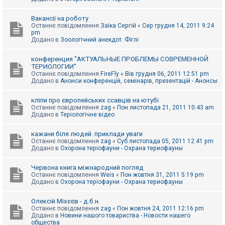
Вакансії на роботу
Останнє повідомлення
Заїка Сергій
«
Сер грудня 14, 2011 9:24
pm
Додано в
Зоологічний анекдот. Фіглі
конференция "АКТУАЛЬНЫЕ ПРОБЛЕМЫ СОВРЕМЕННОЙ
ТЕРИОЛОГИИ"
Останнє повідомлення
FireFly
«
Вів грудня 06, 2011 12:51 pm
Додано в
Анонси конференцій, семінарів, презентацій - Анонсы
кліпи про європейських ссавців на ютубі
Останнє повідомлення
zag
«
Пон листопада 21, 2011 10:43 am
Додано в
Теріологічне відео
кажани біля людей. приклади уваги
Останнє повідомлення
zag
«
Суб листопада 05, 2011 12:41 pm
Додано в
Охорона теріофауни - Охрана териофауны
Червона книга міжнародний погляд
Останнє повідомлення
Weis
«
Пон жовтня 31, 2011 5:19 pm
Додано в
Охорона теріофауни - Охрана териофауны
Олексій Міхєєв - д.б.н.
Останнє повідомлення
zag
«
Пон жовтня 24, 2011 12:16 pm
Додано в
Новини нашого товариства - Новости нашего
общества