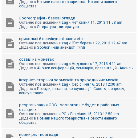
Додано в
Новини нашого товариства - Новости нашего
к
общества
Зоогеографія - базові огляди
Д
Останнє повідомлення
zag
«
Чет квітня 11, 2013 11:58 am
о
Додано в
Література - литература
п
о
м
прикольні й неочікувані назви etc
о
Останнє повідомлення
zag
«
П'ят березня 22, 2013 12:47 am
г
Додано в
Зоологічний анекдот. Фіглі
а
ссавці на монетах
Останнє повідомлення
zag
«
Нед лютого 17, 2013 4:11 am
Додано в
Анонси конференцій, семінарів, презентацій - Анонсы
інтернет-сторінки зоомузеїв та природничих музеїв
Останнє повідомлення
zag
«
Сер січня 16, 2013 12:30 am
Додано в
Поради, питання, консультації - Советы, вопросы,
консультации
реорганизация СЭС - зоологов не будет в районных
станциях
Останнє повідомлення
PG
«
Вів січня 15, 2013 12:50 am
Додано в
Новини нашого товариства - Новости нашего
общества
новий рік - нові надії