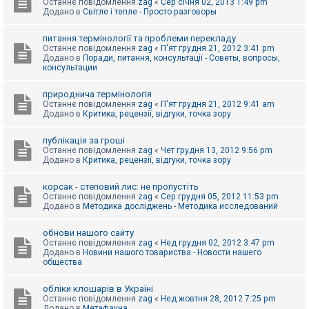
Останнє повідомлення
zag
«
Сер січня 02, 2013 1:49 pm
Додано в
Світле і тепле - Просто разговоры
питання термінології та проблеми перекладу
Останнє повідомлення
zag
«
П'ят грудня 21, 2012 3:41 pm
Додано в
Поради, питання, консультації - Советы, вопросы,
консультации
природнича термінологія
Останнє повідомлення
zag
«
П'ят грудня 21, 2012 9:41 am
Додано в
Критика, рецензії, відгуки, точка зору
публікація за гроші
Останнє повідомлення
zag
«
Чет грудня 13, 2012 9:56 pm
Додано в
Критика, рецензії, відгуки, точка зору
корсак - степовий лис: не пропустіть
Останнє повідомлення
zag
«
Сер грудня 05, 2012 11:53 pm
Додано в
Методика досліджень - Методика исследований
обнови нашого сайту
Останнє повідомлення
zag
«
Нед грудня 02, 2012 3:47 pm
Додано в
Новини нашого товариства - Новости нашего
общества
обліки клошарів в Україні
Останнє повідомлення
zag
«
Нед жовтня 28, 2012 7:25 pm
Додано в
Метафауна