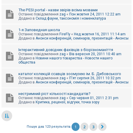
The PESI portal - назви звірів всіма мовами
Останнє повідомлення
zag
«
Пон жовтня 24, 2011 12:22 am
Додано в
Склад фауни, таксономія і номенклатура
1-я Заповедная школа
Останнє повідомлення
FireFly
«
Нед жовтня 16, 2011 11:14 am
Додано в
Анонси конференцій, семінарів, презентацій - Анонсы
Інтерактивний довідник фахівців з біорізноманіття
Останнє повідомлення
zag
«
Вів вересня 20, 2011 10:40 am
Додано в
Новини нашого товариства - Новости нашего
общества
каталог колекцій ссавців зоомузею ім. Б. Дибовського
Останнє повідомлення
zag
«
П'ят серпня 26, 2011 10:32 pm
Додано в
Анонси конференцій, семінарів, презентацій - Анонсы
нестримний ріст кількості кандидатів?
Останнє повідомлення
zag
«
Сер червня 01, 2011 2:31 pm
Додано в
Критика, рецензії, відгуки, точка зору
1
2
3
Пошук дав 123 результатів