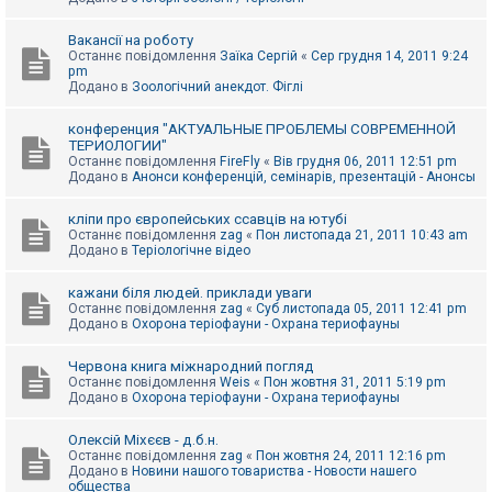
Вакансії на роботу
Останнє повідомлення
Заїка Сергій
«
Сер грудня 14, 2011 9:24
pm
Додано в
Зоологічний анекдот. Фіглі
конференция "АКТУАЛЬНЫЕ ПРОБЛЕМЫ СОВРЕМЕННОЙ
ТЕРИОЛОГИИ"
Останнє повідомлення
FireFly
«
Вів грудня 06, 2011 12:51 pm
Додано в
Анонси конференцій, семінарів, презентацій - Анонсы
кліпи про європейських ссавців на ютубі
Останнє повідомлення
zag
«
Пон листопада 21, 2011 10:43 am
Додано в
Теріологічне відео
кажани біля людей. приклади уваги
Останнє повідомлення
zag
«
Суб листопада 05, 2011 12:41 pm
Додано в
Охорона теріофауни - Охрана териофауны
Червона книга міжнародний погляд
Останнє повідомлення
Weis
«
Пон жовтня 31, 2011 5:19 pm
Додано в
Охорона теріофауни - Охрана териофауны
Олексій Міхєєв - д.б.н.
Останнє повідомлення
zag
«
Пон жовтня 24, 2011 12:16 pm
Додано в
Новини нашого товариства - Новости нашего
общества