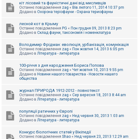
е
кіт лісовий та фауністичні дані від мисливців
з
Останнє повідомлення
zag
«
Вів лютого 11, 2014 10:37 pm
в
Додано в
Охорона теріофауни - Охрана териофауны
і
д
п
лесной кот в Крыму
о
Останнє повідомлення
PG
«
Пон грудня 09, 2013 8:23 pm
в
Додано в
Склад фауни, таксономія і номенклатура
і
д
е
Володимир Фрідман: еволюція, урбанізація, комунікація
й
Останнє повідомлення
zag
«
Пон жовтня 14, 2013 6:05 pm
Додано в
Література - литература
А
100-річчя з дня народження Бориса Попова
к
Останнє повідомлення
zag
«
Чет жовтня 10, 2013 9:55 pm
т
Додано в
Новини нашого товариства - Новости нашего
и
общества
в
н
журнал ПРИРОДА 1912-2012 - повнотекст
і
Останнє повідомлення
zag
«
Сер вересня 18, 2013 8:44 am
т
Додано в
Література - литература
е
м
и
популяції ратичних у Європі
Останнє повідомлення
zag
«
Нед червня 30, 2013 1:03 am
Додано в
Література - литература
П
о
Конкурс біологічних статей у Вікіпедії
ш
Останнє повідомлення
Shao
«
Нед червня 23, 2013 12:29 am
у