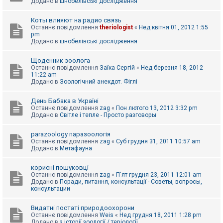
Додано в
шнобелівські дослідження
Коты влияют на радио связь
Останнє повідомлення
theriologist
«
Нед квітня 01, 2012 1:55
pm
Додано в
шнобелівські дослідження
Щоденник зоолога
Останнє повідомлення
Заїка Сергій
«
Нед березня 18, 2012
11:22 am
Додано в
Зоологічний анекдот. Фіглі
День Бабака в Україні
Останнє повідомлення
zag
«
Пон лютого 13, 2012 3:32 pm
Додано в
Світле і тепле - Просто разговоры
parazoology паразоологія
Останнє повідомлення
zag
«
Суб грудня 31, 2011 10:57 am
Додано в
Метафауна
корисні пошуковці
Останнє повідомлення
zag
«
П'ят грудня 23, 2011 12:01 am
Додано в
Поради, питання, консультації - Советы, вопросы,
консультации
Видатні постаті природоохорони
Останнє повідомлення
Weis
«
Нед грудня 18, 2011 1:28 pm
Додано в
з історії зоології / теріології