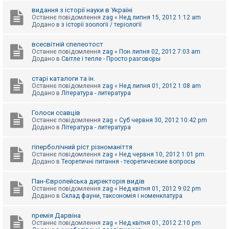
видання з історії науки в Україні
Останнє повідомлення
zag
«
Нед липня 15, 2012 1:12 am
Додано в
з історії зоології / теріології
всесвітній спелеотост
Останнє повідомлення
zag
«
Пон липня 02, 2012 7:03 am
Додано в
Світле і тепле - Просто разговоры
старі каталоги та ін.
Останнє повідомлення
zag
«
Нед липня 01, 2012 1:08 am
Додано в
Література - литература
Голоси ссавців
Останнє повідомлення
zag
«
Суб червня 30, 2012 10:42 pm
Додано в
Література - литература
гіперболічний ріст різноманіття
Останнє повідомлення
zag
«
Нед червня 10, 2012 1:01 pm
Додано в
Теоретичні питання - теоретические вопросы
Пан-Європейська директорія видів
Останнє повідомлення
zag
«
Нед квітня 01, 2012 9:02 pm
Додано в
Склад фауни, таксономія і номенклатура
премія Дарвіна
Останнє повідомлення
zag
«
Нед квітня 01, 2012 2:10 pm