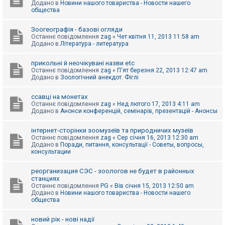
Додано в
Новини нашого товариства - Новости нашего
к
общества
Зоогеографія - базові огляди
Д
Останнє повідомлення
zag
«
Чет квітня 11, 2013 11:58 am
о
Додано в
Література - литература
п
о
м
прикольні й неочікувані назви etc
о
Останнє повідомлення
zag
«
П'ят березня 22, 2013 12:47 am
г
Додано в
Зоологічний анекдот. Фіглі
а
ссавці на монетах
Останнє повідомлення
zag
«
Нед лютого 17, 2013 4:11 am
Додано в
Анонси конференцій, семінарів, презентацій - Анонсы
інтернет-сторінки зоомузеїв та природничих музеїв
Останнє повідомлення
zag
«
Сер січня 16, 2013 12:30 am
Додано в
Поради, питання, консультації - Советы, вопросы,
консультации
реорганизация СЭС - зоологов не будет в районных
станциях
Останнє повідомлення
PG
«
Вів січня 15, 2013 12:50 am
Додано в
Новини нашого товариства - Новости нашего
общества
новий рік - нові надії