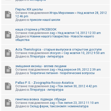
Перлы ХІХ школы
Останнє повідомлення
Игорь Мерзликин
«
Нед жовтня 28, 2012
12:46 pm
Додано в
приколи нашої школи
наша сторінка у FACEBOOK
Останнє повідомлення
zag
«
Нед жовтня 14, 2012 12:33 am
Додано в
Новини нашого товариства - Новости нашего
общества
Acta Theriologica - старые выпуски в открытом доступе
Останнє повідомлення
otocyon
«
Сер жовтня 10, 2012 9:50 am
Додано в
Література - литература
зміщення еконіш - вплив людини
Останнє повідомлення
zag
«
Нед вересня 09, 2012 2:39 am
Додано в
Теоретичні питання - теоретические вопросы
Pallas P. S. - Zoographia Rosso-Asiatica
Останнє повідомлення
zag
«
Пон липня 30, 2012 4:42 pm
Додано в
Література - литература
генетика вовка. підвиди. гібриди
Останнє повідомлення
zag
«
Пон липня 23, 2012 11:10 am
Додано в
Склад фауни, таксономія і номенклатура