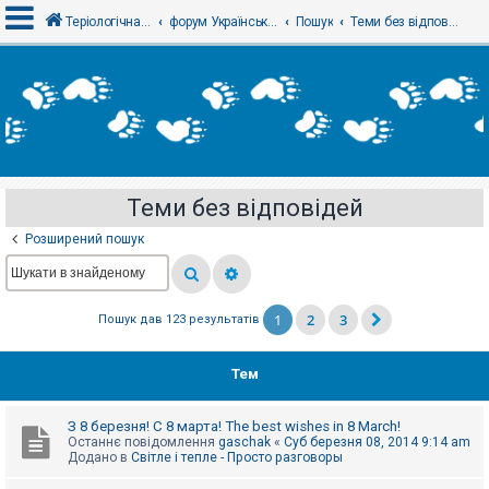
Теріологічна школа
форум Українського теріологічного товариства
Пошук
Теми без відповідей
В
х
і
д
Теми без відповідей
Р
е
Розширений пошук
є
с
т
р
а
1
2
3
Пошук дав 123 результатів
ц
і
я
Тем
Т
З 8 березня! С 8 марта! The best wishes in 8 March!
е
Останнє повідомлення
gaschak
«
Суб березня 08, 2014 9:14 am
м
Додано в
Світле і тепле - Просто разговоры
и
б