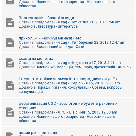
Додано в
Новини нашого товариства - Новости нашего
к
общества
Зоогеографія - базові огляди
Д
Останнє повідомлення
zag
«
Чет квітня 11, 2013 11:58 am
о
Додано в
Література - литература
п
о
м
прикольні й неочікувані назви etc
о
Останнє повідомлення
zag
«
П'ят березня 22, 2013 12:47 am
г
Додано в
Зоологічний анекдот. Фіглі
а
ссавці на монетах
Останнє повідомлення
zag
«
Нед лютого 17, 2013 4:11 am
Додано в
Анонси конференцій, семінарів, презентацій - Анонсы
інтернет-сторінки зоомузеїв та природничих музеїв
Останнє повідомлення
zag
«
Сер січня 16, 2013 12:30 am
Додано в
Поради, питання, консультації - Советы, вопросы,
консультации
реорганизация СЭС - зоологов не будет в районных
станциях
Останнє повідомлення
PG
«
Вів січня 15, 2013 12:50 am
Додано в
Новини нашого товариства - Новости нашего
общества
новий рік - нові надії