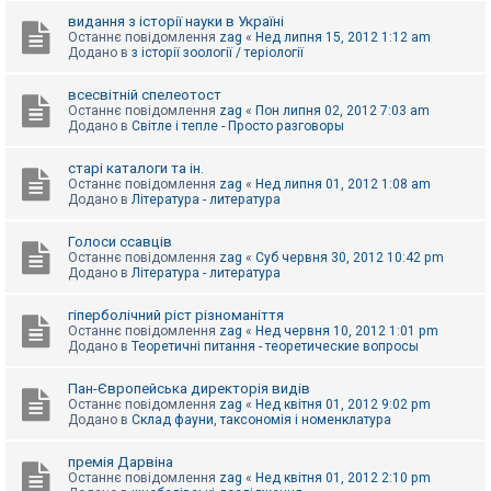
видання з історії науки в Україні
Останнє повідомлення
zag
«
Нед липня 15, 2012 1:12 am
Додано в
з історії зоології / теріології
всесвітній спелеотост
Останнє повідомлення
zag
«
Пон липня 02, 2012 7:03 am
Додано в
Світле і тепле - Просто разговоры
старі каталоги та ін.
Останнє повідомлення
zag
«
Нед липня 01, 2012 1:08 am
Додано в
Література - литература
Голоси ссавців
Останнє повідомлення
zag
«
Суб червня 30, 2012 10:42 pm
Додано в
Література - литература
гіперболічний ріст різноманіття
Останнє повідомлення
zag
«
Нед червня 10, 2012 1:01 pm
Додано в
Теоретичні питання - теоретические вопросы
Пан-Європейська директорія видів
Останнє повідомлення
zag
«
Нед квітня 01, 2012 9:02 pm
Додано в
Склад фауни, таксономія і номенклатура
премія Дарвіна
Останнє повідомлення
zag
«
Нед квітня 01, 2012 2:10 pm