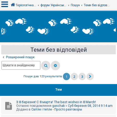
Теріологічна школа
форум Українського теріологічного товариства
Пошук
Теми без відповідей
В
х
і
д
Теми без відповідей
Р
е
Розширений пошук
є
с
т
р
а
1
2
3
Пошук дав 123 результатів
ц
і
я
Тем
Т
З 8 березня! С 8 марта! The best wishes in 8 March!
е
Останнє повідомлення
gaschak
«
Суб березня 08, 2014 9:14 am
м
Додано в
Світле і тепле - Просто разговоры
и
б