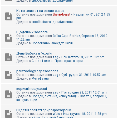
Додано в
шнобелівські дослідження
Коты влияют на радио связь
Останнє повідомлення
theriologist
«
Нед квітня 01, 2012 1:55
pm
Додано в
шнобелівські дослідження
Щоденник зоолога
Останнє повідомлення
Заїка Сергій
«
Нед березня 18, 2012
11:22 am
Додано в
Зоологічний анекдот. Фіглі
День Бабака в Україні
Останнє повідомлення
zag
«
Пон лютого 13, 2012 3:32 pm
Додано в
Світле і тепле - Просто разговоры
parazoology паразоологія
Останнє повідомлення
zag
«
Суб грудня 31, 2011 10:57 am
Додано в
Метафауна
корисні пошуковці
Останнє повідомлення
zag
«
П'ят грудня 23, 2011 12:01 am
Додано в
Поради, питання, консультації - Советы, вопросы,
консультации
Видатні постаті природоохорони
Останнє повідомлення
Weis
«
Нед грудня 18, 2011 1:28 pm
Додано в
з історії зоології / теріології