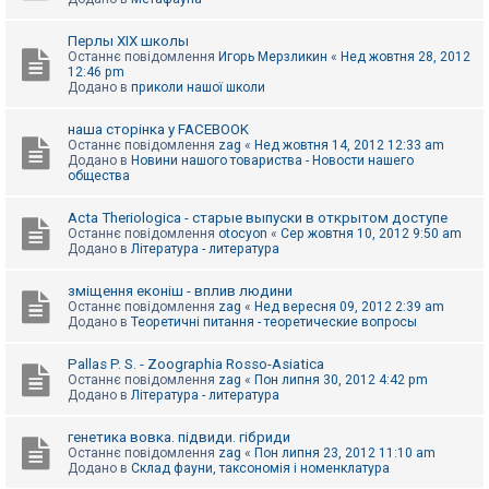
Перлы ХІХ школы
Останнє повідомлення
Игорь Мерзликин
«
Нед жовтня 28, 2012
12:46 pm
Додано в
приколи нашої школи
наша сторінка у FACEBOOK
Останнє повідомлення
zag
«
Нед жовтня 14, 2012 12:33 am
Додано в
Новини нашого товариства - Новости нашего
общества
Acta Theriologica - старые выпуски в открытом доступе
Останнє повідомлення
otocyon
«
Сер жовтня 10, 2012 9:50 am
Додано в
Література - литература
зміщення еконіш - вплив людини
Останнє повідомлення
zag
«
Нед вересня 09, 2012 2:39 am
Додано в
Теоретичні питання - теоретические вопросы
Pallas P. S. - Zoographia Rosso-Asiatica
Останнє повідомлення
zag
«
Пон липня 30, 2012 4:42 pm
Додано в
Література - литература
генетика вовка. підвиди. гібриди
Останнє повідомлення
zag
«
Пон липня 23, 2012 11:10 am
Додано в
Склад фауни, таксономія і номенклатура