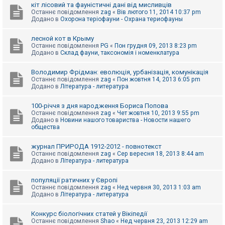
е
кіт лісовий та фауністичні дані від мисливців
з
Останнє повідомлення
zag
«
Вів лютого 11, 2014 10:37 pm
в
Додано в
Охорона теріофауни - Охрана териофауны
і
д
п
лесной кот в Крыму
о
Останнє повідомлення
PG
«
Пон грудня 09, 2013 8:23 pm
в
Додано в
Склад фауни, таксономія і номенклатура
і
д
е
Володимир Фрідман: еволюція, урбанізація, комунікація
й
Останнє повідомлення
zag
«
Пон жовтня 14, 2013 6:05 pm
Додано в
Література - литература
А
100-річчя з дня народження Бориса Попова
к
Останнє повідомлення
zag
«
Чет жовтня 10, 2013 9:55 pm
т
Додано в
Новини нашого товариства - Новости нашего
и
общества
в
н
журнал ПРИРОДА 1912-2012 - повнотекст
і
Останнє повідомлення
zag
«
Сер вересня 18, 2013 8:44 am
т
Додано в
Література - литература
е
м
и
популяції ратичних у Європі
Останнє повідомлення
zag
«
Нед червня 30, 2013 1:03 am
Додано в
Література - литература
П
о
Конкурс біологічних статей у Вікіпедії
ш
Останнє повідомлення
Shao
«
Нед червня 23, 2013 12:29 am
у