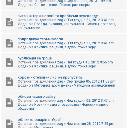
Останнє повідомлення
zag
«
Сер січня 02, 2013 1:49 pm
Додано в
Світле і тепле - Просто разговоры
питання термінології та проблеми перекладу
Останнє повідомлення
zag
«
П'ят грудня 21, 2012 3:41 pm
Додано в
Поради, питання, консультації - Советы, вопросы,
консультации
природнича термінологія
Останнє повідомлення
zag
«
П'ят грудня 21, 2012 9:41 am
Додано в
Критика, рецензії, відгуки, точка зору
публікація за гроші
Останнє повідомлення
zag
«
Чет грудня 13, 2012 9:56 pm
Додано в
Критика, рецензії, відгуки, точка зору
корсак - степовий лис: не пропустіть
Останнє повідомлення
zag
«
Сер грудня 05, 2012 11:53 pm
Додано в
Методика досліджень - Методика исследований
обнови нашого сайту
Останнє повідомлення
zag
«
Нед грудня 02, 2012 3:47 pm
Додано в
Новини нашого товариства - Новости нашего
общества
обліки клошарів в Україні
Останнє повідомлення
zag
«
Нед жовтня 28, 2012 7:25 pm
Додано в
Метафауна