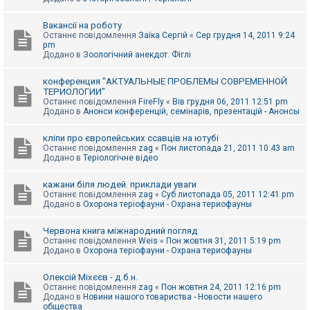
Вакансії на роботу
Останнє повідомлення
Заїка Сергій
«
Сер грудня 14, 2011 9:24
pm
Додано в
Зоологічний анекдот. Фіглі
конференция "АКТУАЛЬНЫЕ ПРОБЛЕМЫ СОВРЕМЕННОЙ
ТЕРИОЛОГИИ"
Останнє повідомлення
FireFly
«
Вів грудня 06, 2011 12:51 pm
Додано в
Анонси конференцій, семінарів, презентацій - Анонсы
кліпи про європейських ссавців на ютубі
Останнє повідомлення
zag
«
Пон листопада 21, 2011 10:43 am
Додано в
Теріологічне відео
кажани біля людей. приклади уваги
Останнє повідомлення
zag
«
Суб листопада 05, 2011 12:41 pm
Додано в
Охорона теріофауни - Охрана териофауны
Червона книга міжнародний погляд
Останнє повідомлення
Weis
«
Пон жовтня 31, 2011 5:19 pm
Додано в
Охорона теріофауни - Охрана териофауны
Олексій Міхєєв - д.б.н.
Останнє повідомлення
zag
«
Пон жовтня 24, 2011 12:16 pm
Додано в
Новини нашого товариства - Новости нашего
общества