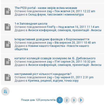
The PESI portal - назви звірів всіма мовами
Останнє повідомлення
zag
«
Пон жовтня 24, 2011 12:22 am
Додано в
Склад фауни, таксономія і номенклатура
1-я Заповедная школа
Останнє повідомлення
FireFly
«
Нед жовтня 16, 2011 11:14 am
Додано в
Анонси конференцій, семінарів, презентацій - Анонсы
Інтерактивний довідник фахівців з біорізноманіття
Останнє повідомлення
zag
«
Вів вересня 20, 2011 10:40 am
Додано в
Новини нашого товариства - Новости нашего
общества
каталог колекцій ссавців зоомузею ім. Б. Дибовського
Останнє повідомлення
zag
«
П'ят серпня 26, 2011 10:32 pm
Додано в
Анонси конференцій, семінарів, презентацій - Анонсы
нестримний ріст кількості кандидатів?
Останнє повідомлення
zag
«
Сер червня 01, 2011 2:31 pm
Додано в
Критика, рецензії, відгуки, точка зору
1
2
3
Пошук дав 123 результатів