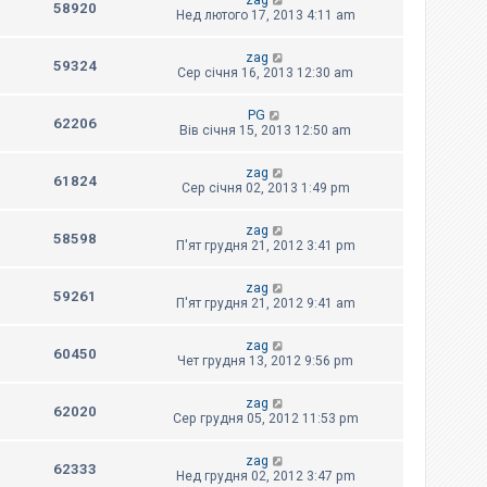
zag
58920
Нед лютого 17, 2013 4:11 am
zag
59324
Сер січня 16, 2013 12:30 am
PG
62206
Вів січня 15, 2013 12:50 am
zag
61824
Сер січня 02, 2013 1:49 pm
zag
58598
П'ят грудня 21, 2012 3:41 pm
zag
59261
П'ят грудня 21, 2012 9:41 am
zag
60450
Чет грудня 13, 2012 9:56 pm
zag
62020
Сер грудня 05, 2012 11:53 pm
zag
62333
Нед грудня 02, 2012 3:47 pm