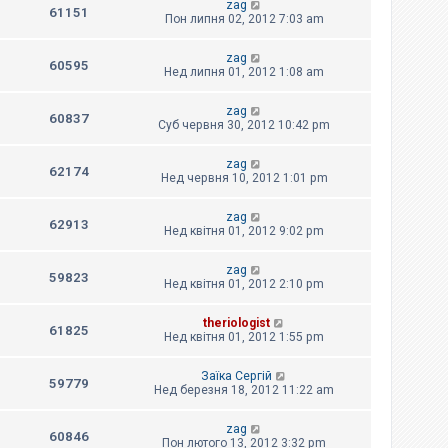
zag
61151
Пон липня 02, 2012 7:03 am
zag
60595
Нед липня 01, 2012 1:08 am
zag
60837
Суб червня 30, 2012 10:42 pm
zag
62174
Нед червня 10, 2012 1:01 pm
zag
62913
Нед квітня 01, 2012 9:02 pm
zag
59823
Нед квітня 01, 2012 2:10 pm
theriologist
61825
Нед квітня 01, 2012 1:55 pm
Заїка Сергій
59779
Нед березня 18, 2012 11:22 am
zag
60846
Пон лютого 13, 2012 3:32 pm