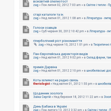
всесвітній спелеотост
zag
»
Пон липня 02, 2012 7:03 am
» в
Світле і тепле - 
старі каталоги та ін.
zag
»
Нед липня 01, 2012 1:08 am
» в
Література - лит
Голоси ссавців
zag
»
Суб червня 30, 2012 10:42 pm
» в
Література - л
гіперболічний ріст різноманіття
zag
»
Нед червня 10, 2012 1:01 pm
» в
Теоретичні 
Пан-Європейська директорія видів
zag
»
Нед квітня 01, 2012 9:02 pm
» в
Склад фауни, та
премія Дарвіна
zag
»
Нед квітня 01, 2012 2:10 pm
» в
шнобелівські до
Коты влияют на радио связь
theriologist
»
Нед квітня 01, 2012 1:55 pm
» в
шнобелів
Щоденник зоолога
Заїка Сергій
»
Нед березня 18, 2012 11:22 am
» в
Зоол
День Бабака в Україні
zag
»
Пон лютого 13, 2012 3:32 pm
» в
Світле і тепле -