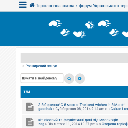
Теріологічна школа
форум Українського тері
В
х
і
д
Р
е
є
Розширений пошук
с
т
р
а
ц
і
ТЕМ
я
З 8 березня! С 8 марта! The best wishes in 8 March!
Т
gaschak
»
Суб березня 08, 2014 9:14 am
» в
Світле і т
е
м
кіт лісовий та фауністичні дані від мисливців
и
б
zag
»
Вів лютого 11, 2014 10:37 pm
» в
Охорона теріоф