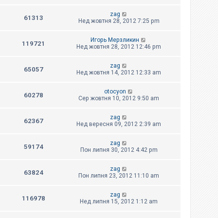
zag
61313
Нед жовтня 28, 2012 7:25 pm
Игорь Мерзликин
119721
Нед жовтня 28, 2012 12:46 pm
zag
65057
Нед жовтня 14, 2012 12:33 am
otocyon
60278
Сер жовтня 10, 2012 9:50 am
zag
62367
Нед вересня 09, 2012 2:39 am
zag
59174
Пон липня 30, 2012 4:42 pm
zag
63824
Пон липня 23, 2012 11:10 am
zag
116978
Нед липня 15, 2012 1:12 am