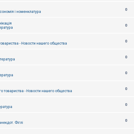
0
сономія і номенклатура
ікація
0
тература
0
товариства - Новости нашего общества
0
итература
0
тература
0
о товариства - Новости нашего общества
0
ература
0
некдот. Фіглі