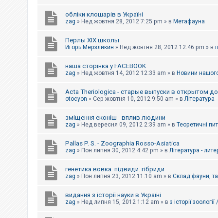
обліки клошарів в Україні
zag
»
Нед жовтня 28, 2012 7:25 pm
» в
Метафауна
Перлы ХІХ школы
Игорь Мерзликин
»
Нед жовтня 28, 2012 12:46 pm
» в
наша сторінка у FACEBOOK
zag
»
Нед жовтня 14, 2012 12:33 am
» в
Новини нашого
Acta Theriologica - старые выпуски в открытом д
otocyon
»
Сер жовтня 10, 2012 9:50 am
» в
Література 
зміщення еконіш - вплив людини
zag
»
Нед вересня 09, 2012 2:39 am
» в
Теоретичні пи
Pallas P. S. - Zoographia Rosso-Asiatica
zag
»
Пон липня 30, 2012 4:42 pm
» в
Література - лит
генетика вовка. підвиди. гібриди
zag
»
Пон липня 23, 2012 11:10 am
» в
Склад фауни, т
видання з історії науки в Україні
zag
»
Нед липня 15, 2012 1:12 am
» в
з історії зоології 