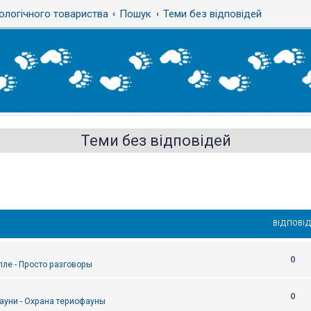
ологічного товариства
Пошук
Теми без відповідей
Теми без відповідей
ВІДПОВІД
0
епле - Просто разговоры
0
ауни - Охрана териофауны