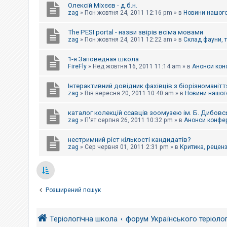
Олексій Міхєєв - д.б.н.
zag
»
Пон жовтня 24, 2011 12:16 pm
» в
Новини нашого
The PESI portal - назви звірів всіма мовами
zag
»
Пон жовтня 24, 2011 12:22 am
» в
Склад фауни, 
1-я Заповедная школа
FireFly
»
Нед жовтня 16, 2011 11:14 am
» в
Анонси конф
Інтерактивний довідник фахівців з біорізноманітт
zag
»
Вів вересня 20, 2011 10:40 am
» в
Новини нашого
каталог колекцій ссавців зоомузею ім. Б. Дибовс
zag
»
П'ят серпня 26, 2011 10:32 pm
» в
Анонси конфер
нестримний ріст кількості кандидатів?
zag
»
Сер червня 01, 2011 2:31 pm
» в
Критика, рецензі
Розширений пошук
Теріологічна школа
форум Українського теріоло