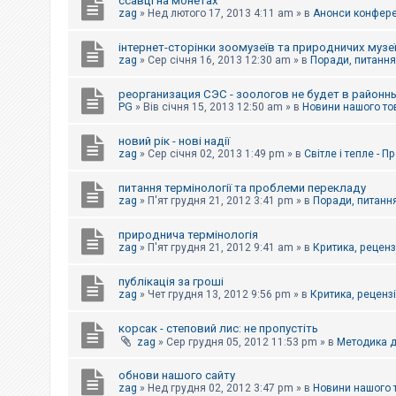
ссавці на монетах
к
zag
»
Нед лютого 17, 2013 4:11 am
» в
Анонси конферен
інтернет-сторінки зоомузеїв та природничих музе
Д
zag
»
Сер січня 16, 2013 12:30 am
» в
Поради, питання,
о
п
реорганизация СЭС - зоологов не будет в районн
о
PG
»
Вів січня 15, 2013 12:50 am
» в
Новини нашого то
м
о
г
новий рік - нові надії
а
zag
»
Сер січня 02, 2013 1:49 pm
» в
Світле і тепле - 
питання термінології та проблеми перекладу
zag
»
П'ят грудня 21, 2012 3:41 pm
» в
Поради, питання
природнича термінологія
zag
»
П'ят грудня 21, 2012 9:41 am
» в
Критика, рецензі
публікація за гроші
zag
»
Чет грудня 13, 2012 9:56 pm
» в
Критика, рецензії
корсак - степовий лис: не пропустіть
zag
»
Сер грудня 05, 2012 11:53 pm
» в
Методика д
обнови нашого сайту
zag
»
Нед грудня 02, 2012 3:47 pm
» в
Новини нашого 