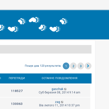
1
2
3
Пошук дав 123 результатів
І
ПЕРЕГЛЯДИ
ОСТАННЄ ПОВІДОМЛЕННЯ
gaschak
118527
Суб березня 08, 2014 9:14 am
zag
130063
Вів лютого 11, 2014 10:37 pm