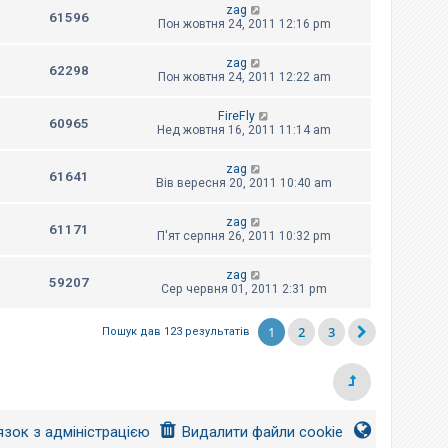
zag
61596
Пон жовтня 24, 2011 12:16 pm
zag
62298
Пон жовтня 24, 2011 12:22 am
FireFly
60965
Нед жовтня 16, 2011 11:14 am
zag
61641
Вів вересня 20, 2011 10:40 am
zag
61171
П'ят серпня 26, 2011 10:32 pm
zag
59207
Сер червня 01, 2011 2:31 pm
1
2
3
Пошук дав 123 результатів
язок з адміністрацією
Видалити файли cookie