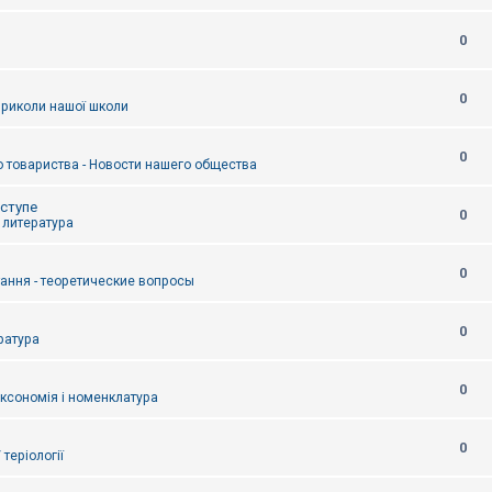
0
0
приколи нашої школи
0
 товариства - Новости нашего общества
оступе
0
- литература
0
тання - теоретические вопросы
0
ература
0
аксономія і номенклатура
0
/ теріології