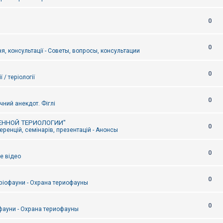
0
0
я, консультації - Советы, вопросы, консультации
0
ї / теріології
0
чний анекдот. Фіглі
ЕННОЙ ТЕРИОЛОГИИ"
0
ренцій, семінарів, презентацій - Анонсы
0
е відео
0
ріофауни - Охрана териофауны
0
фауни - Охрана териофауны