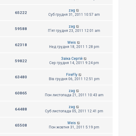
zag
65222
Суб грудня 31, 2011 10:57 am
zag
59588
П'ят грудня 23, 2011 12:01 am
Weis
62318
Нед грудня 18, 2011 1:28 pm
Заїка Сергій
59822
Сер грудня 14, 2011 9:24 pm
FireFly
63480
Вів грудня 06, 2011 12:51 pm
zag
60865
Пон листопада 21, 2011 10:43 am
zag
64488
Суб листопада 05, 2011 12:41 pm
Weis
65508
Пон жовтня 31, 2011 5:19 pm