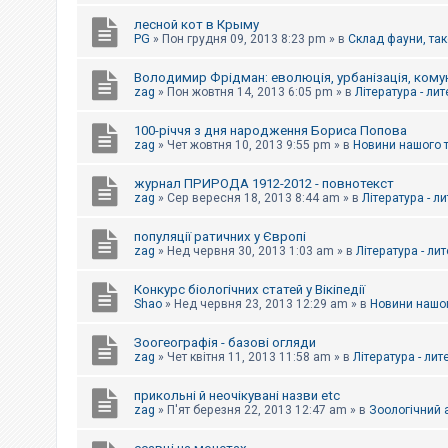
е
з
лесной кот в Крыму
в
PG
»
Пон грудня 09, 2013 8:23 pm
» в
Склад фауни, так
і
д
п
Володимир Фрідман: еволюція, урбанізація, комун
о
zag
»
Пон жовтня 14, 2013 6:05 pm
» в
Література - ли
в
і
д
100-річчя з дня народження Бориса Попова
е
zag
»
Чет жовтня 10, 2013 9:55 pm
» в
Новини нашого 
й
журнал ПРИРОДА 1912-2012 - повнотекст
zag
»
Сер вересня 18, 2013 8:44 am
» в
Література - л
А
к
популяції ратичних у Європі
т
и
zag
»
Нед червня 30, 2013 1:03 am
» в
Література - ли
в
н
Конкурс біологічних статей у Вікіпедії
і
Shao
»
Нед червня 23, 2013 12:29 am
» в
Новини нашог
т
е
м
Зоогеографія - базові огляди
и
zag
»
Чет квітня 11, 2013 11:58 am
» в
Література - лит
прикольні й неочікувані назви etc
П
zag
»
П'ят березня 22, 2013 12:47 am
» в
Зоологічний а
о
ш
у