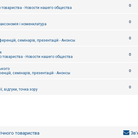
0
 товариства - Новости нашего общества
0
таксономія і номенклатура
0
еренцій, семінарів, презентацій - Анонсы
я
0
 товариства - Новости нашего общества
ького
0
енцій, семінарів, презентацій - Анонсы
0
ї, відгуки, точка зору
гічного товариства
Зв'