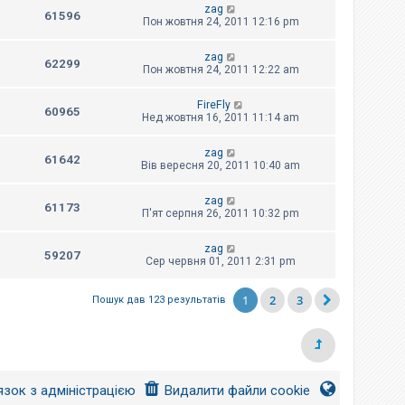
zag
61596
Пон жовтня 24, 2011 12:16 pm
zag
62299
Пон жовтня 24, 2011 12:22 am
FireFly
60965
Нед жовтня 16, 2011 11:14 am
zag
61642
Вів вересня 20, 2011 10:40 am
zag
61173
П'ят серпня 26, 2011 10:32 pm
zag
59207
Сер червня 01, 2011 2:31 pm
1
2
3
Пошук дав 123 результатів
язок з адміністрацією
Видалити файли cookie