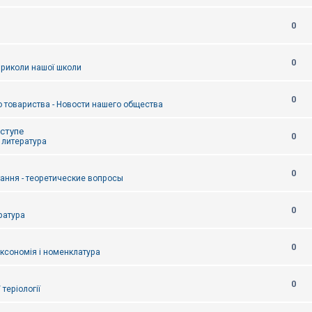
0
0
приколи нашої школи
0
 товариства - Новости нашего общества
оступе
0
- литература
0
тання - теоретические вопросы
0
ература
0
аксономія і номенклатура
0
/ теріології