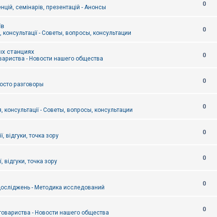
0
цій, семінарів, презентацій - Анонсы
їв
0
 консультації - Советы, вопросы, консультации
ых станциях
0
вариства - Новости нашего общества
0
Просто разговоры
0
, консультації - Советы, вопросы, консультации
0
ї, відгуки, точка зору
0
, відгуки, точка зору
0
осліджень - Методика исследований
0
товариства - Новости нашего общества