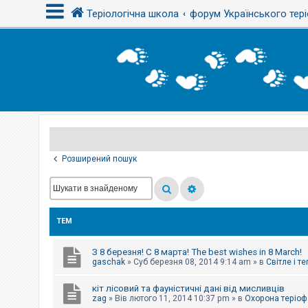
Теріологічна школа
форум Українського тері
В
х
і
д
Р
е
є
Розширений пошук
с
т
р
а
ц
і
ТЕМ
я
З 8 березня! С 8 марта! The best wishes in 8 March!
Т
gaschak
»
Суб березня 08, 2014 9:14 am
» в
Світле і т
е
м
кіт лісовий та фауністичні дані від мисливців
и
б
zag
»
Вів лютого 11, 2014 10:37 pm
» в
Охорона теріоф