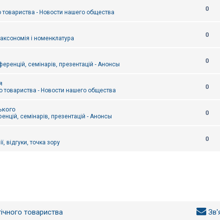
0
 товариства - Новости нашего общества
0
таксономія і номенклатура
0
еренцій, семінарів, презентацій - Анонсы
я
0
 товариства - Новости нашего общества
ького
0
енцій, семінарів, презентацій - Анонсы
0
ї, відгуки, точка зору
гічного товариства
Зв'