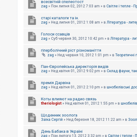
всесвітній спелеотост
zag
»
Пон липня 02, 2012 7:03 am
» в
Світле і тепле - 
старі каталоги та ін.
zag
»
Нед липня 01, 2012 1:08 am
» в
Література - лит
Голоси ссавців
zag
»
Суб червня 30, 2012 10:42 pm
» в
Література - л
гіперболічний ріст різноманіття
zag
»
Нед червня 10, 2012 1:01 pm
» в
Теоретичні 
Пан-Європейська директорія видів
zag
»
Нед квітня 01, 2012 9:02 pm
» в
Склад фауни, та
премія Дарвіна
zag
»
Нед квітня 01, 2012 2:10 pm
» в
шнобелівські до
Коты влияют на радио связь
theriologist
»
Нед квітня 01, 2012 1:55 pm
» в
шнобелів
Щоденник зоолога
Заїка Сергій
»
Нед березня 18, 2012 11:22 am
» в
Зоол
День Бабака в Україні
zag
»
Пон лютого 13, 2012 3:32 pm
» в
Світле і тепле -