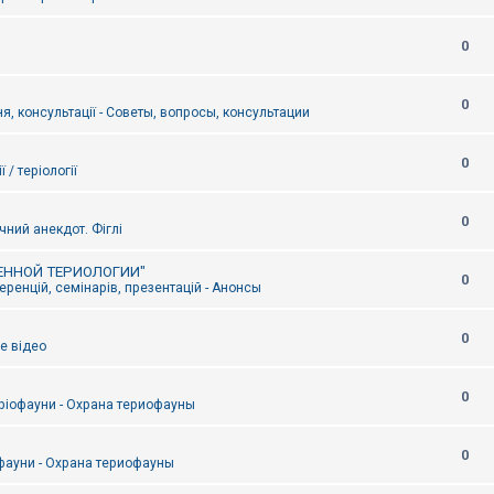
0
0
я, консультації - Советы, вопросы, консультации
0
ї / теріології
0
чний анекдот. Фіглі
ЕННОЙ ТЕРИОЛОГИИ"
0
ренцій, семінарів, презентацій - Анонсы
0
е відео
0
ріофауни - Охрана териофауны
0
фауни - Охрана териофауны