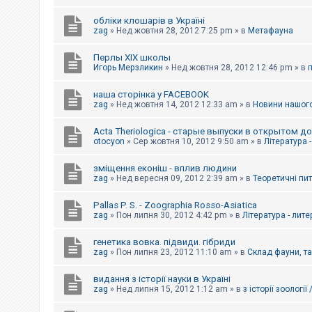
обліки клошарів в Україні
zag
»
Нед жовтня 28, 2012 7:25 pm
» в
Метафауна
Перлы ХІХ школы
Игорь Мерзликин
»
Нед жовтня 28, 2012 12:46 pm
» в
наша сторінка у FACEBOOK
zag
»
Нед жовтня 14, 2012 12:33 am
» в
Новини нашого
Acta Theriologica - старые выпуски в открытом д
otocyon
»
Сер жовтня 10, 2012 9:50 am
» в
Література 
зміщення еконіш - вплив людини
zag
»
Нед вересня 09, 2012 2:39 am
» в
Теоретичні пи
Pallas P. S. - Zoographia Rosso-Asiatica
zag
»
Пон липня 30, 2012 4:42 pm
» в
Література - лит
генетика вовка. підвиди. гібриди
zag
»
Пон липня 23, 2012 11:10 am
» в
Склад фауни, т
видання з історії науки в Україні
zag
»
Нед липня 15, 2012 1:12 am
» в
з історії зоології 