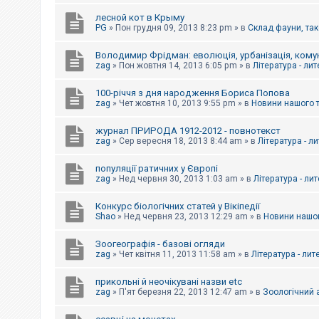
е
з
лесной кот в Крыму
в
PG
»
Пон грудня 09, 2013 8:23 pm
» в
Склад фауни, так
і
д
п
Володимир Фрідман: еволюція, урбанізація, комун
о
zag
»
Пон жовтня 14, 2013 6:05 pm
» в
Література - ли
в
і
д
100-річчя з дня народження Бориса Попова
е
zag
»
Чет жовтня 10, 2013 9:55 pm
» в
Новини нашого 
й
журнал ПРИРОДА 1912-2012 - повнотекст
zag
»
Сер вересня 18, 2013 8:44 am
» в
Література - л
А
к
популяції ратичних у Європі
т
и
zag
»
Нед червня 30, 2013 1:03 am
» в
Література - ли
в
н
Конкурс біологічних статей у Вікіпедії
і
Shao
»
Нед червня 23, 2013 12:29 am
» в
Новини нашог
т
е
м
Зоогеографія - базові огляди
и
zag
»
Чет квітня 11, 2013 11:58 am
» в
Література - лит
прикольні й неочікувані назви etc
П
zag
»
П'ят березня 22, 2013 12:47 am
» в
Зоологічний а
о
ш
у