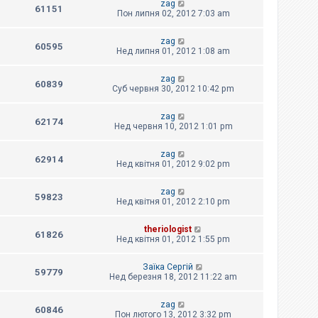
zag
61151
Пон липня 02, 2012 7:03 am
zag
60595
Нед липня 01, 2012 1:08 am
zag
60839
Суб червня 30, 2012 10:42 pm
zag
62174
Нед червня 10, 2012 1:01 pm
zag
62914
Нед квітня 01, 2012 9:02 pm
zag
59823
Нед квітня 01, 2012 2:10 pm
theriologist
61826
Нед квітня 01, 2012 1:55 pm
Заїка Сергій
59779
Нед березня 18, 2012 11:22 am
zag
60846
Пон лютого 13, 2012 3:32 pm