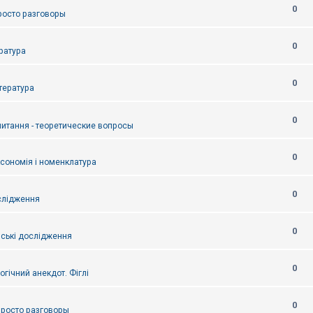
0
Просто разговоры
0
ература
0
итература
0
питання - теоретические вопросы
0
ксономія і номенклатура
0
слідження
0
ські дослідження
0
огічний анекдот. Фіглі
0
 Просто разговоры