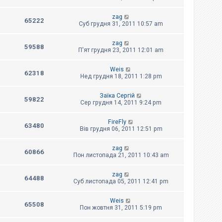
zag
65222
Суб грудня 31, 2011 10:57 am
zag
59588
П'ят грудня 23, 2011 12:01 am
Weis
62318
Нед грудня 18, 2011 1:28 pm
Заїка Сергій
59822
Сер грудня 14, 2011 9:24 pm
FireFly
63480
Вів грудня 06, 2011 12:51 pm
zag
60866
Пон листопада 21, 2011 10:43 am
zag
64488
Суб листопада 05, 2011 12:41 pm
Weis
65508
Пон жовтня 31, 2011 5:19 pm