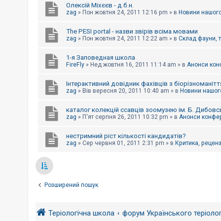
Олексій Міхєєв - д.б.н.
zag
»
Пон жовтня 24, 2011 12:16 pm
» в
Новини нашого
The PESI portal - назви звірів всіма мовами
zag
»
Пон жовтня 24, 2011 12:22 am
» в
Склад фауни, 
1-я Заповедная школа
FireFly
»
Нед жовтня 16, 2011 11:14 am
» в
Анонси конф
Інтерактивний довідник фахівців з біорізноманітт
zag
»
Вів вересня 20, 2011 10:40 am
» в
Новини нашого
каталог колекцій ссавців зоомузею ім. Б. Дибовс
zag
»
П'ят серпня 26, 2011 10:32 pm
» в
Анонси конфер
нестримний ріст кількості кандидатів?
zag
»
Сер червня 01, 2011 2:31 pm
» в
Критика, рецензі
Розширений пошук
Теріологічна школа
форум Українського теріоло