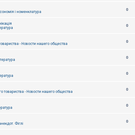
0
сономія і номенклатура
ікація
0
тература
0
товариства - Новости нашего общества
0
итература
0
тература
0
о товариства - Новости нашего общества
0
ература
0
некдот. Фіглі