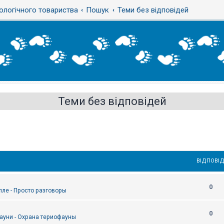
ологічного товариства
Пошук
Теми без відповідей
Теми без відповідей
ВІДПОВІД
0
епле - Просто разговоры
0
ауни - Охрана териофауны