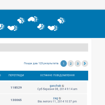
1
2
3
Пошук дав 123 результатів
І
ПЕРЕГЛЯДИ
ОСТАННЄ ПОВІДОМЛЕННЯ
gaschak
118529
Суб березня 08, 2014 9:14 am
zag
130065
Вів лютого 11, 2014 10:37 pm