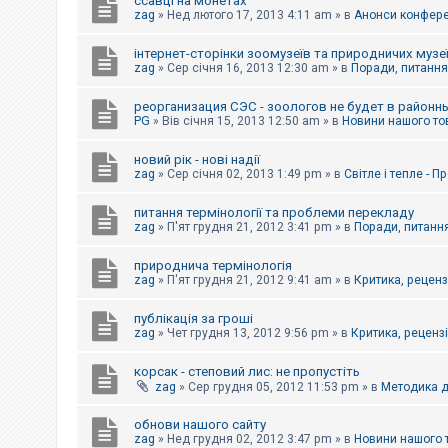
ссавці на монетах
к
zag
»
Нед лютого 17, 2013 4:11 am
» в
Анонси конферен
інтернет-сторінки зоомузеїв та природничих музе
Д
zag
»
Сер січня 16, 2013 12:30 am
» в
Поради, питання,
о
п
реорганизация СЭС - зоологов не будет в районн
о
PG
»
Вів січня 15, 2013 12:50 am
» в
Новини нашого то
м
о
г
новий рік - нові надії
а
zag
»
Сер січня 02, 2013 1:49 pm
» в
Світле і тепле - 
питання термінології та проблеми перекладу
zag
»
П'ят грудня 21, 2012 3:41 pm
» в
Поради, питання
природнича термінологія
zag
»
П'ят грудня 21, 2012 9:41 am
» в
Критика, рецензі
публікація за гроші
zag
»
Чет грудня 13, 2012 9:56 pm
» в
Критика, рецензії
корсак - степовий лис: не пропустіть
zag
»
Сер грудня 05, 2012 11:53 pm
» в
Методика д
обнови нашого сайту
zag
»
Нед грудня 02, 2012 3:47 pm
» в
Новини нашого 