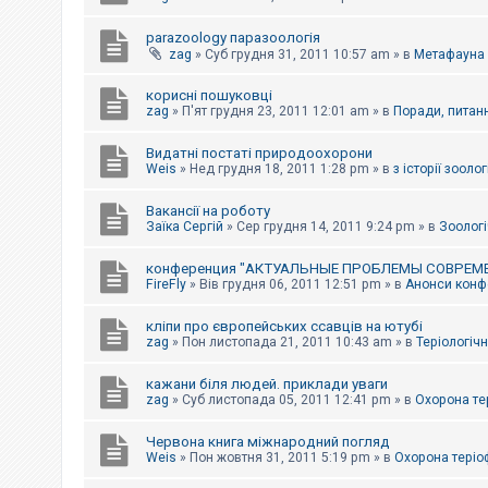
parazoology паразоологія
zag
»
Суб грудня 31, 2011 10:57 am
» в
Метафауна
корисні пошуковці
zag
»
П'ят грудня 23, 2011 12:01 am
» в
Поради, питанн
Видатні постаті природоохорони
Weis
»
Нед грудня 18, 2011 1:28 pm
» в
з історії зоологі
Вакансії на роботу
Заїка Сергій
»
Сер грудня 14, 2011 9:24 pm
» в
Зоологі
конференция "АКТУАЛЬНЫЕ ПРОБЛЕМЫ СОВРЕМ
FireFly
»
Вів грудня 06, 2011 12:51 pm
» в
Анонси конфе
кліпи про європейських ссавців на ютубі
zag
»
Пон листопада 21, 2011 10:43 am
» в
Теріологічн
кажани біля людей. приклади уваги
zag
»
Суб листопада 05, 2011 12:41 pm
» в
Охорона те
Червона книга міжнародний погляд
Weis
»
Пон жовтня 31, 2011 5:19 pm
» в
Охорона теріо