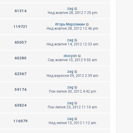
zag
61314
Нед жовтня 28, 2012 7:25 pm
Игорь Мерзликин
119721
Нед жовтня 28, 2012 12:46 pm
zag
65057
Нед жовтня 14, 2012 12:33 am
otocyon
60280
Сер жовтня 10, 2012 9:50 am
zag
62367
Нед вересня 09, 2012 2:39 am
zag
59174
Пон липня 30, 2012 4:42 pm
zag
63824
Пон липня 23, 2012 11:10 am
zag
116979
Нед липня 15, 2012 1:12 am