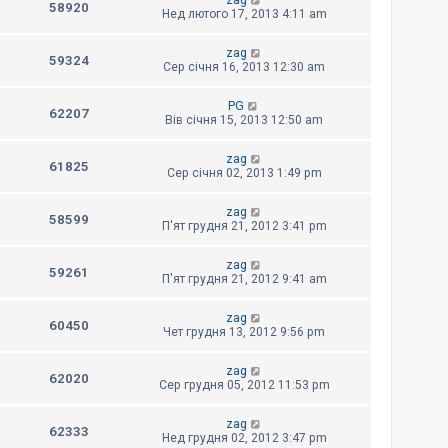
zag
58920
Нед лютого 17, 2013 4:11 am
zag
59324
Сер січня 16, 2013 12:30 am
PG
62207
Вів січня 15, 2013 12:50 am
zag
61825
Сер січня 02, 2013 1:49 pm
zag
58599
П'ят грудня 21, 2012 3:41 pm
zag
59261
П'ят грудня 21, 2012 9:41 am
zag
60450
Чет грудня 13, 2012 9:56 pm
zag
62020
Сер грудня 05, 2012 11:53 pm
zag
62333
Нед грудня 02, 2012 3:47 pm