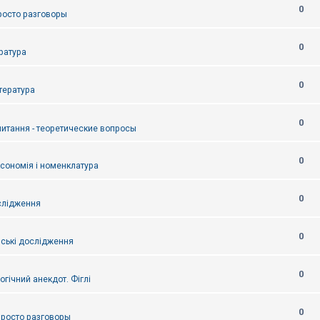
0
Просто разговоры
0
ература
0
итература
0
питання - теоретические вопросы
0
ксономія і номенклатура
0
слідження
0
ські дослідження
0
огічний анекдот. Фіглі
0
 Просто разговоры