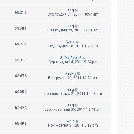
zag
65215
Суб грудня 31, 2011 10:57 am
zag
59581
П'ят грудня 23, 2011 12:01 am
Weis
62313
Нед грудня 18, 2011 1:28 pm
Заїка Сергій
59818
Сер грудня 14, 2011 9:24 pm
FireFly
63476
Вів грудня 06, 2011 12:51 pm
zag
60854
Пон листопада 21, 2011 10:43 am
zag
64474
Суб листопада 05, 2011 12:41 pm
Weis
65498
Пон жовтня 31, 2011 5:19 pm