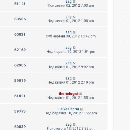
zag
61141
Пон липня 02, 2012 7:03 am
zag
60586
Нед липня 01, 2012 1:08 am
zag
60831
Суб червня 30, 2012 10:42 pm
zag
62169
Нед червня 10, 2012 1:01 pm
zag
62906
Нед квітня 01, 2012 9:02 pm
zag
59819
Нед квітня 01, 2012 2:10 pm
theriologist
61821
Нед квітня 01, 2012 1:55 pm
Заїка Сергій
59775
Нед березня 18, 2012 11:22 am
zag
60839
Пон лютого 13, 2012 3:32 pm