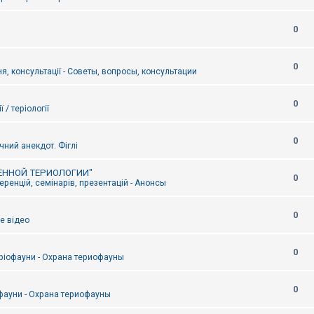
0
0
я, консультації - Советы, вопросы, консультации
0
ї / теріології
0
чний анекдот. Фіглі
ЕННОЙ ТЕРИОЛОГИИ"
0
ренцій, семінарів, презентацій - Анонсы
0
е відео
0
ріофауни - Охрана териофауны
0
фауни - Охрана териофауны