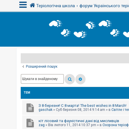
Теріологічна школа
форум Українського тері
В
х
і
д
Р
е
є
Розширений пошук
с
т
р
а
ц
і
ТЕМ
я
З 8 березня! С 8 марта! The best wishes in 8 March!
Т
gaschak
»
Суб березня 08, 2014 9:14 am
» в
Світле і т
е
м
кіт лісовий та фауністичні дані від мисливців
и
б
zag
»
Вів лютого 11, 2014 10:37 pm
» в
Охорона теріоф