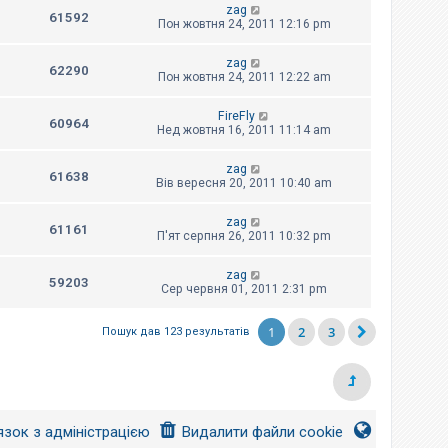
zag
61592
Пон жовтня 24, 2011 12:16 pm
zag
62290
Пон жовтня 24, 2011 12:22 am
FireFly
60964
Нед жовтня 16, 2011 11:14 am
zag
61638
Вів вересня 20, 2011 10:40 am
zag
61161
П'ят серпня 26, 2011 10:32 pm
zag
59203
Сер червня 01, 2011 2:31 pm
1
2
3
Пошук дав 123 результатів
язок з адміністрацією
Видалити файли cookie