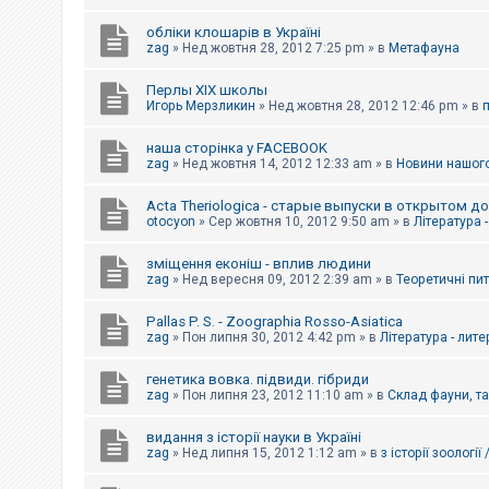
обліки клошарів в Україні
zag
»
Нед жовтня 28, 2012 7:25 pm
» в
Метафауна
Перлы ХІХ школы
Игорь Мерзликин
»
Нед жовтня 28, 2012 12:46 pm
» в
наша сторінка у FACEBOOK
zag
»
Нед жовтня 14, 2012 12:33 am
» в
Новини нашого
Acta Theriologica - старые выпуски в открытом д
otocyon
»
Сер жовтня 10, 2012 9:50 am
» в
Література 
зміщення еконіш - вплив людини
zag
»
Нед вересня 09, 2012 2:39 am
» в
Теоретичні пи
Pallas P. S. - Zoographia Rosso-Asiatica
zag
»
Пон липня 30, 2012 4:42 pm
» в
Література - лит
генетика вовка. підвиди. гібриди
zag
»
Пон липня 23, 2012 11:10 am
» в
Склад фауни, т
видання з історії науки в Україні
zag
»
Нед липня 15, 2012 1:12 am
» в
з історії зоології 