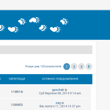
1
2
3
Пошук дав 123 результатів
І
ПЕРЕГЛЯДИ
ОСТАННЄ ПОВІДОМЛЕННЯ
gaschak
118516
Суб березня 08, 2014 9:14 am
zag
130053
Вів лютого 11, 2014 10:37 pm