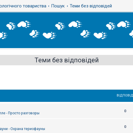
ологічного товариства
Пошук
Теми без відповідей
Теми без відповідей
ВІДПОВІД
0
епле - Просто разговоры
0
ауни - Охрана териофауны