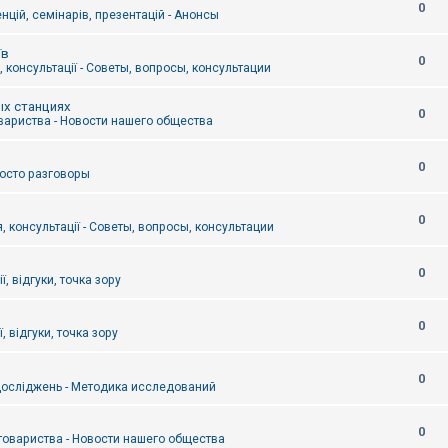
0
цій, семінарів, презентацій - Анонсы
їв
0
 консультації - Советы, вопросы, консультации
ых станциях
0
вариства - Новости нашего общества
0
Просто разговоры
0
, консультації - Советы, вопросы, консультации
0
ї, відгуки, точка зору
0
, відгуки, точка зору
0
осліджень - Методика исследований
0
товариства - Новости нашего общества