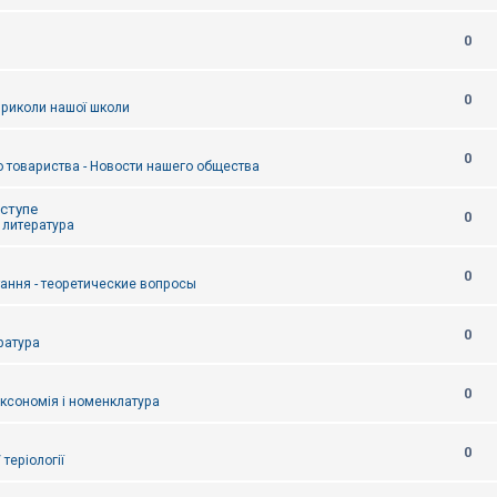
0
0
приколи нашої школи
0
 товариства - Новости нашего общества
оступе
0
- литература
0
тання - теоретические вопросы
0
ература
0
аксономія і номенклатура
0
/ теріології