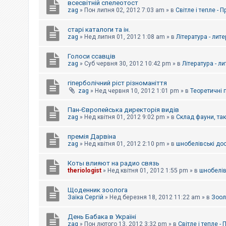
всесвітній спелеотост
zag
»
Пон липня 02, 2012 7:03 am
» в
Світле і тепле - 
старі каталоги та ін.
zag
»
Нед липня 01, 2012 1:08 am
» в
Література - лит
Голоси ссавців
zag
»
Суб червня 30, 2012 10:42 pm
» в
Література - л
гіперболічний ріст різноманіття
zag
»
Нед червня 10, 2012 1:01 pm
» в
Теоретичні 
Пан-Європейська директорія видів
zag
»
Нед квітня 01, 2012 9:02 pm
» в
Склад фауни, та
премія Дарвіна
zag
»
Нед квітня 01, 2012 2:10 pm
» в
шнобелівські до
Коты влияют на радио связь
theriologist
»
Нед квітня 01, 2012 1:55 pm
» в
шнобелів
Щоденник зоолога
Заїка Сергій
»
Нед березня 18, 2012 11:22 am
» в
Зоол
День Бабака в Україні
zag
»
Пон лютого 13, 2012 3:32 pm
» в
Світле і тепле -