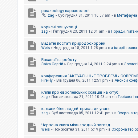
parazoology паразоологія
zag
»
Суб грудня 31, 2011 10:57 am
» в
Метафауна
корисні пошуковці
zag
»
П'ят грудня 23, 2011 12:01 am
» в
Поради, питанн
Видатні постаті природоохорони
Weis
»
Нед грудня 18, 2011 1:28 pm
» в
з історії зоологі
Вакансії на роботу
Заїка Сергій
»
Сер грудня 14, 2011 9:24 pm
» в
Зоологі
конференция "АКТУАЛЬНЫЕ ПРОБЛЕМЫ СОВРЕМ
FireFly
»
Вів грудня 06, 2011 12:51 pm
» в
Анонси конфе
кліпи про європейських ссавців на ютубі
zag
»
Пон листопада 21, 2011 10:43 am
» в
Теріологічн
кажани біля людей. приклади уваги
zag
»
Суб листопада 05, 2011 12:41 pm
» в
Охорона те
Червона книга міжнародний погляд
Weis
»
Пон жовтня 31, 2011 5:19 pm
» в
Охорона теріо