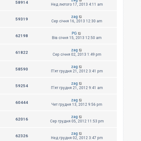
zag
58914
Нед лютого 17, 2013 4:11 am
zag
59319
Сер січня 16, 2013 12:30 am
PG
62198
Вів січня 15, 2013 12:50 am
zag
61822
Сер січня 02, 2013 1:49 pm
zag
58590
П'ят грудня 21, 2012 3:41 pm
zag
59254
П'ят грудня 21, 2012 9:41 am
zag
60444
Чет грудня 13, 2012 9:56 pm
zag
62016
Сер грудня 05, 2012 11:53 pm
zag
62326
Нед грудня 02, 2012 3:47 pm