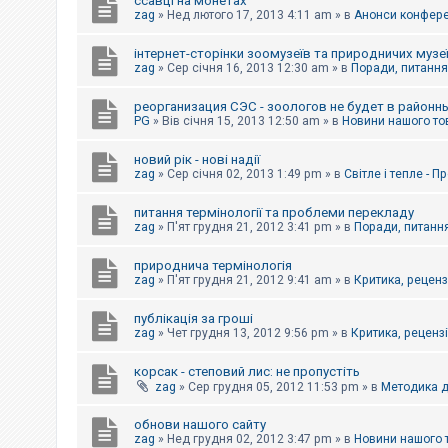
ссавці на монетах
к
zag
»
Нед лютого 17, 2013 4:11 am
» в
Анонси конферен
інтернет-сторінки зоомузеїв та природничих музе
Д
zag
»
Сер січня 16, 2013 12:30 am
» в
Поради, питання,
о
п
реорганизация СЭС - зоологов не будет в районн
о
PG
»
Вів січня 15, 2013 12:50 am
» в
Новини нашого то
м
о
г
новий рік - нові надії
а
zag
»
Сер січня 02, 2013 1:49 pm
» в
Світле і тепле - 
питання термінології та проблеми перекладу
zag
»
П'ят грудня 21, 2012 3:41 pm
» в
Поради, питання
природнича термінологія
zag
»
П'ят грудня 21, 2012 9:41 am
» в
Критика, рецензі
публікація за гроші
zag
»
Чет грудня 13, 2012 9:56 pm
» в
Критика, рецензії
корсак - степовий лис: не пропустіть
zag
»
Сер грудня 05, 2012 11:53 pm
» в
Методика д
обнови нашого сайту
zag
»
Нед грудня 02, 2012 3:47 pm
» в
Новини нашого 