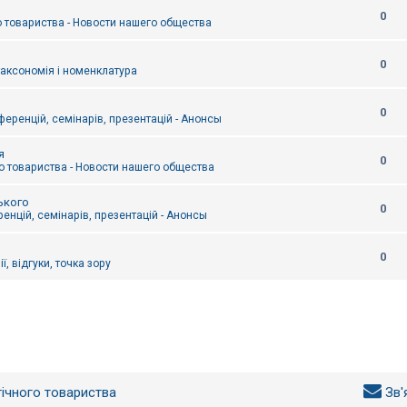
0
 товариства - Новости нашего общества
0
таксономія і номенклатура
0
еренцій, семінарів, презентацій - Анонсы
я
0
 товариства - Новости нашего общества
ького
0
енцій, семінарів, презентацій - Анонсы
0
ї, відгуки, точка зору
гічного товариства
Зв'