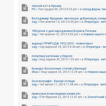
е
з
лесной кот в Крыму
в
PG
»
Пон грудня 09, 2013 8:23 pm
» в
Склад фауни, так
і
д
п
Володимир Фрідман: еволюція, урбанізація, комун
о
zag
»
Пон жовтня 14, 2013 6:05 pm
» в
Література - ли
в
і
д
100-річчя з дня народження Бориса Попова
е
zag
»
Чет жовтня 10, 2013 9:55 pm
» в
Новини нашого 
й
журнал ПРИРОДА 1912-2012 - повнотекст
zag
»
Сер вересня 18, 2013 8:44 am
» в
Література - л
А
к
популяції ратичних у Європі
т
и
zag
»
Нед червня 30, 2013 1:03 am
» в
Література - ли
в
н
Конкурс біологічних статей у Вікіпедії
і
Shao
»
Нед червня 23, 2013 12:29 am
» в
Новини нашог
т
е
м
Зоогеографія - базові огляди
и
zag
»
Чет квітня 11, 2013 11:58 am
» в
Література - лит
прикольні й неочікувані назви etc
П
zag
»
П'ят березня 22, 2013 12:47 am
» в
Зоологічний а
о
ш
у