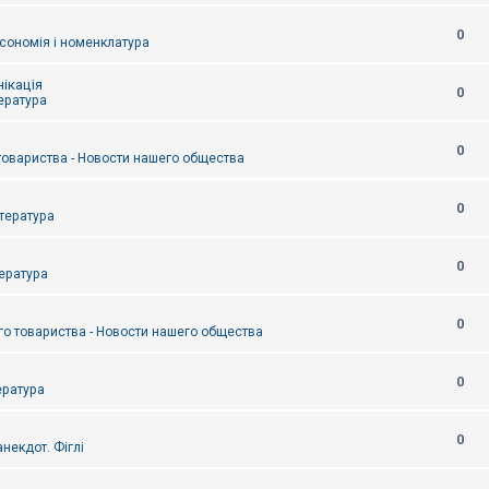
0
сономія і номенклатура
ікація
0
тература
0
товариства - Новости нашего общества
0
итература
0
тература
0
о товариства - Новости нашего общества
0
ература
0
некдот. Фіглі