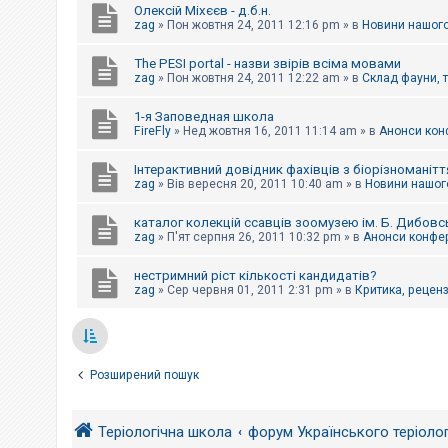
Олексій Міхєєв - д.б.н.
zag
»
Пон жовтня 24, 2011 12:16 pm
» в
Новини нашого
The PESI portal - назви звірів всіма мовами
zag
»
Пон жовтня 24, 2011 12:22 am
» в
Склад фауни, 
1-я Заповедная школа
FireFly
»
Нед жовтня 16, 2011 11:14 am
» в
Анонси конф
Інтерактивний довідник фахівців з біорізноманітт
zag
»
Вів вересня 20, 2011 10:40 am
» в
Новини нашого
каталог колекцій ссавців зоомузею ім. Б. Дибовс
zag
»
П'ят серпня 26, 2011 10:32 pm
» в
Анонси конфер
нестримний ріст кількості кандидатів?
zag
»
Сер червня 01, 2011 2:31 pm
» в
Критика, рецензі
Розширений пошук
Теріологічна школа
форум Українського теріоло