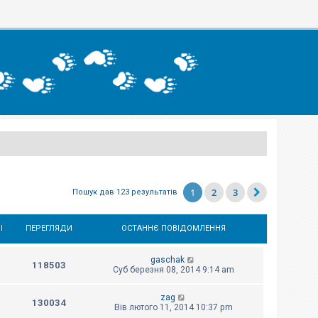
1
2
3
Пошук дав 123 результатів
І
ПЕРЕГЛЯДИ
ОСТАННЄ ПОВІДОМЛЕННЯ
gaschak
118503
Суб березня 08, 2014 9:14 am
zag
130034
Вів лютого 11, 2014 10:37 pm