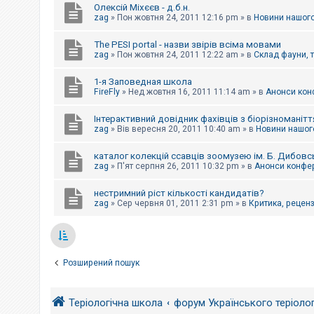
Олексій Міхєєв - д.б.н.
zag
»
Пон жовтня 24, 2011 12:16 pm
» в
Новини нашого
The PESI portal - назви звірів всіма мовами
zag
»
Пон жовтня 24, 2011 12:22 am
» в
Склад фауни, 
1-я Заповедная школа
FireFly
»
Нед жовтня 16, 2011 11:14 am
» в
Анонси конф
Інтерактивний довідник фахівців з біорізноманітт
zag
»
Вів вересня 20, 2011 10:40 am
» в
Новини нашого
каталог колекцій ссавців зоомузею ім. Б. Дибовс
zag
»
П'ят серпня 26, 2011 10:32 pm
» в
Анонси конфер
нестримний ріст кількості кандидатів?
zag
»
Сер червня 01, 2011 2:31 pm
» в
Критика, рецензі
Розширений пошук
Теріологічна школа
форум Українського теріоло