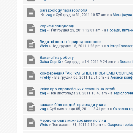
parazoology паразоологія
zag
»
Суб грудня 31, 2011 10:57 am
» в
Метафауна
корисні пошуковці
zag
»
П'ят грудня 23, 2011 12:01 am
» в
Поради, питанн
Видатні постаті природоохорони
Weis
»
Нед грудня 18, 2011 1:28 pm
» в
з історії зоологі
Вакансії на роботу
Заїка Сергій
»
Сер грудня 14, 2011 9:24 pm
» в
Зоологі
конференция "АКТУАЛЬНЫЕ ПРОБЛЕМЫ СОВРЕМ
FireFly
»
Вів грудня 06, 2011 12:51 pm
» в
Анонси конфе
кліпи про європейських ссавців на ютубі
zag
»
Пон листопада 21, 2011 10:43 am
» в
Теріологічн
кажани біля людей. приклади уваги
zag
»
Суб листопада 05, 2011 12:41 pm
» в
Охорона те
Червона книга міжнародний погляд
Weis
»
Пон жовтня 31, 2011 5:19 pm
» в
Охорона теріо