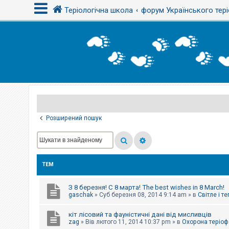
Теріологічна школа
форум Українського тері
В
х
і
д
Р
е
є
Розширений пошук
с
т
р
а
ц
і
ТЕМ
я
З 8 березня! С 8 марта! The best wishes in 8 March!
Т
gaschak
»
Суб березня 08, 2014 9:14 am
» в
Світле і т
е
м
кіт лісовий та фауністичні дані від мисливців
и
б
zag
»
Вів лютого 11, 2014 10:37 pm
» в
Охорона теріоф