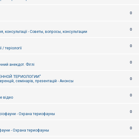
0
0
я, консультації - Советы, вопросы, консультации
0
ї / теріології
0
чний анекдот. Фіглі
ЕННОЙ ТЕРИОЛОГИИ"
0
ренцій, семінарів, презентацій - Анонсы
0
е відео
0
ріофауни - Охрана териофауны
0
фауни - Охрана териофауны