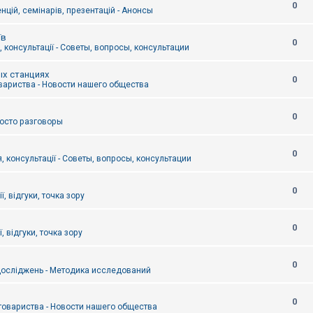
0
цій, семінарів, презентацій - Анонсы
їв
0
 консультації - Советы, вопросы, консультации
ых станциях
0
вариства - Новости нашего общества
0
Просто разговоры
0
, консультації - Советы, вопросы, консультации
0
ї, відгуки, точка зору
0
, відгуки, точка зору
0
осліджень - Методика исследований
0
товариства - Новости нашего общества