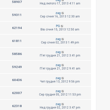
zag
58907
Нед лютого 17, 2013 4:11 am
zag
59311
Сер січня 16, 2013 12:30 am
PG
62194
Вів січня 15, 2013 12:50 am
zag
61811
Сер січня 02, 2013 1:49 pm
zag
58586
П'ят грудня 21, 2012 3:41 pm
zag
59249
П'ят грудня 21, 2012 9:41 am
zag
60436
Чет грудня 13, 2012 9:56 pm
zag
62007
Сер грудня 05, 2012 11:53 pm
zag
62318
Нед грудня 02, 2012 3:47 pm