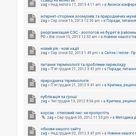
ссавці на монетах
к
zag
»
Нед лютого 17, 2013 4:11 am
» в
Анонси конферен
інтернет-сторінки зоомузеїв та природничих музе
Д
zag
»
Сер січня 16, 2013 12:30 am
» в
Поради, питання,
о
п
реорганизация СЭС - зоологов не будет в районн
о
PG
»
Вів січня 15, 2013 12:50 am
» в
Новини нашого то
м
о
г
новий рік - нові надії
а
zag
»
Сер січня 02, 2013 1:49 pm
» в
Світле і тепле - 
питання термінології та проблеми перекладу
zag
»
П'ят грудня 21, 2012 3:41 pm
» в
Поради, питання
природнича термінологія
zag
»
П'ят грудня 21, 2012 9:41 am
» в
Критика, рецензі
публікація за гроші
zag
»
Чет грудня 13, 2012 9:56 pm
» в
Критика, рецензії
корсак - степовий лис: не пропустіть
zag
»
Сер грудня 05, 2012 11:53 pm
» в
Методика д
обнови нашого сайту
zag
»
Нед грудня 02, 2012 3:47 pm
» в
Новини нашого 