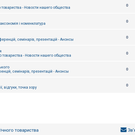
0
 товариства - Новости нашего общества
0
таксономія і номенклатура
0
еренцій, семінарів, презентацій - Анонсы
я
0
 товариства - Новости нашего общества
ького
0
енцій, семінарів, презентацій - Анонсы
0
ї, відгуки, точка зору
гічного товариства
Зв'