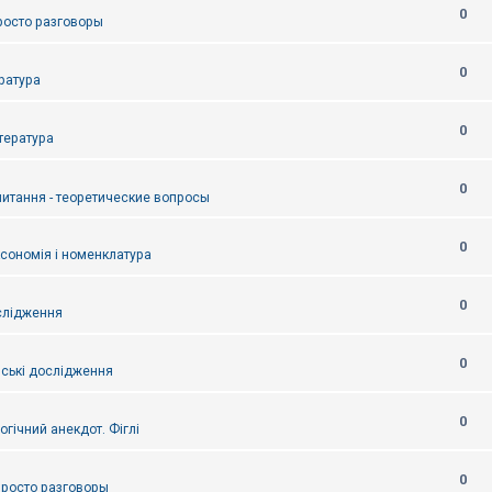
0
Просто разговоры
0
ература
0
итература
0
питання - теоретические вопросы
0
ксономія і номенклатура
0
слідження
0
ські дослідження
0
огічний анекдот. Фіглі
0
 Просто разговоры