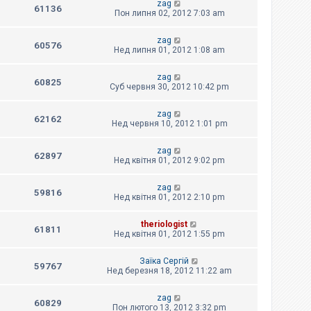
zag
61136
Пон липня 02, 2012 7:03 am
zag
60576
Нед липня 01, 2012 1:08 am
zag
60825
Суб червня 30, 2012 10:42 pm
zag
62162
Нед червня 10, 2012 1:01 pm
zag
62897
Нед квітня 01, 2012 9:02 pm
zag
59816
Нед квітня 01, 2012 2:10 pm
theriologist
61811
Нед квітня 01, 2012 1:55 pm
Заїка Сергій
59767
Нед березня 18, 2012 11:22 am
zag
60829
Пон лютого 13, 2012 3:32 pm