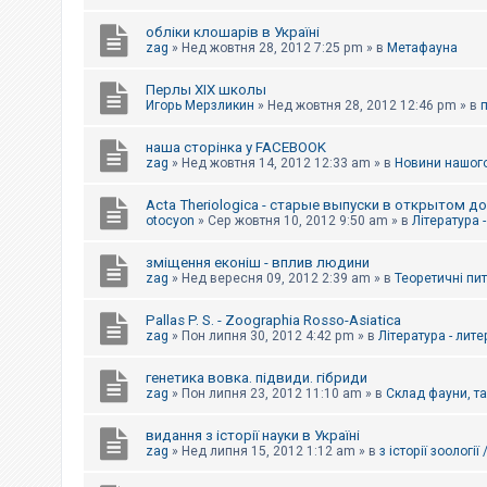
обліки клошарів в Україні
zag
»
Нед жовтня 28, 2012 7:25 pm
» в
Метафауна
Перлы ХІХ школы
Игорь Мерзликин
»
Нед жовтня 28, 2012 12:46 pm
» в
наша сторінка у FACEBOOK
zag
»
Нед жовтня 14, 2012 12:33 am
» в
Новини нашого
Acta Theriologica - старые выпуски в открытом д
otocyon
»
Сер жовтня 10, 2012 9:50 am
» в
Література 
зміщення еконіш - вплив людини
zag
»
Нед вересня 09, 2012 2:39 am
» в
Теоретичні пи
Pallas P. S. - Zoographia Rosso-Asiatica
zag
»
Пон липня 30, 2012 4:42 pm
» в
Література - лит
генетика вовка. підвиди. гібриди
zag
»
Пон липня 23, 2012 11:10 am
» в
Склад фауни, т
видання з історії науки в Україні
zag
»
Нед липня 15, 2012 1:12 am
» в
з історії зоології 