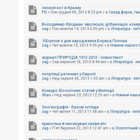
е
з
лесной кот в Крыму
в
PG
»
Пон грудня 09, 2013 8:23 pm
» в
Склад фауни, так
і
д
п
Володимир Фрідман: еволюція, урбанізація, комун
о
zag
»
Пон жовтня 14, 2013 6:05 pm
» в
Література - ли
в
і
д
100-річчя з дня народження Бориса Попова
е
zag
»
Чет жовтня 10, 2013 9:55 pm
» в
Новини нашого 
й
журнал ПРИРОДА 1912-2012 - повнотекст
zag
»
Сер вересня 18, 2013 8:44 am
» в
Література - л
А
к
популяції ратичних у Європі
т
и
zag
»
Нед червня 30, 2013 1:03 am
» в
Література - ли
в
н
Конкурс біологічних статей у Вікіпедії
і
Shao
»
Нед червня 23, 2013 12:29 am
» в
Новини нашог
т
е
м
Зоогеографія - базові огляди
и
zag
»
Чет квітня 11, 2013 11:58 am
» в
Література - лит
прикольні й неочікувані назви etc
П
zag
»
П'ят березня 22, 2013 12:47 am
» в
Зоологічний а
о
ш
у