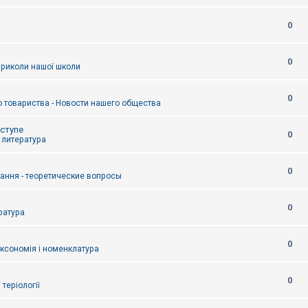
0
0
приколи нашої школи
0
 товариства - Новости нашего общества
оступе
0
- литература
0
тання - теоретические вопросы
0
ература
0
аксономія і номенклатура
0
/ теріології