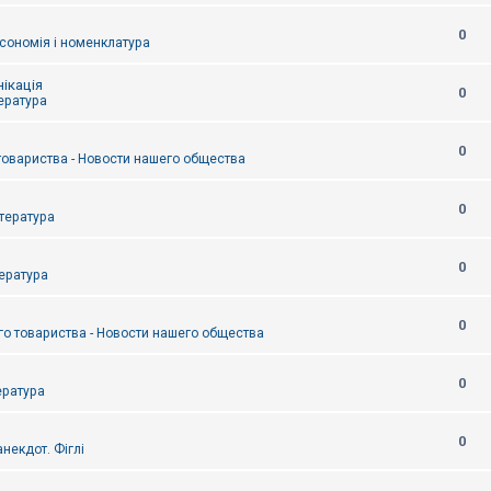
0
сономія і номенклатура
ікація
0
тература
0
товариства - Новости нашего общества
0
итература
0
тература
0
о товариства - Новости нашего общества
0
ература
0
некдот. Фіглі