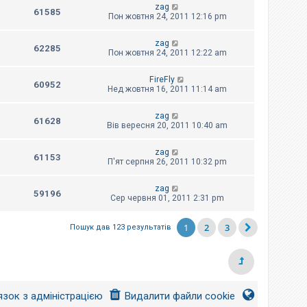
zag
61585
Пон жовтня 24, 2011 12:16 pm
zag
62285
Пон жовтня 24, 2011 12:22 am
FireFly
60952
Нед жовтня 16, 2011 11:14 am
zag
61628
Вів вересня 20, 2011 10:40 am
zag
61153
П'ят серпня 26, 2011 10:32 pm
zag
59196
Сер червня 01, 2011 2:31 pm
1
2
3
Пошук дав 123 результатів
язок з адміністрацією
Видалити файли cookie