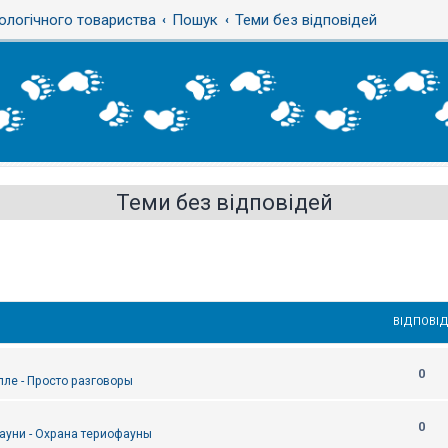
ологічного товариства
Пошук
Теми без відповідей
Теми без відповідей
ВІДПОВІД
0
епле - Просто разговоры
0
ауни - Охрана териофауны