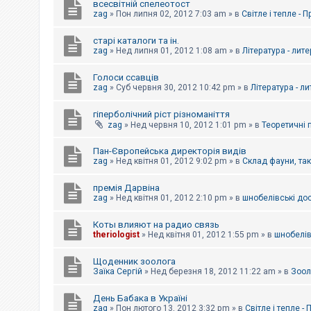
всесвітній спелеотост
zag
»
Пон липня 02, 2012 7:03 am
» в
Світле і тепле - 
старі каталоги та ін.
zag
»
Нед липня 01, 2012 1:08 am
» в
Література - лит
Голоси ссавців
zag
»
Суб червня 30, 2012 10:42 pm
» в
Література - л
гіперболічний ріст різноманіття
zag
»
Нед червня 10, 2012 1:01 pm
» в
Теоретичні 
Пан-Європейська директорія видів
zag
»
Нед квітня 01, 2012 9:02 pm
» в
Склад фауни, та
премія Дарвіна
zag
»
Нед квітня 01, 2012 2:10 pm
» в
шнобелівські до
Коты влияют на радио связь
theriologist
»
Нед квітня 01, 2012 1:55 pm
» в
шнобелів
Щоденник зоолога
Заїка Сергій
»
Нед березня 18, 2012 11:22 am
» в
Зоол
День Бабака в Україні
zag
»
Пон лютого 13, 2012 3:32 pm
» в
Світле і тепле -