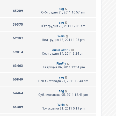
zag
65209
Суб грудня 31, 2011 10:57 am
zag
59575
П'ят грудня 23, 2011 12:01 am
Weis
62307
Нед грудня 18, 2011 1:28 pm
Заїка Сергій
59814
Сер грудня 14, 2011 9:24 pm
FireFly
63463
Вів грудня 06, 2011 12:51 pm
zag
60849
Пон листопада 21, 2011 10:43 am
zag
64464
Суб листопада 05, 2011 12:41 pm
Weis
65489
Пон жовтня 31, 2011 5:19 pm