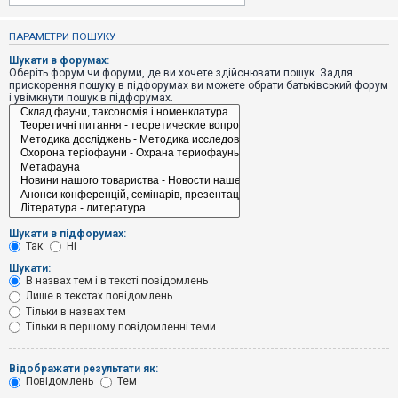
е
з
в
ПАРАМЕТРИ ПОШУКУ
і
д
Шукати в форумах:
п
Оберіть форум чи форуми, де ви хочете здійснювати пошук. Задля
о
прискорення пошуку в підфорумах ви можете обрати батьківський форум
в
і увімкнути пошук в підфорумах.
і
д
е
й
А
к
т
и
Шукати в підфорумах:
в
Так
Ні
н
і
Шукати:
т
В назвах тем і в тексті повідомлень
е
Лише в текстах повідомлень
м
и
Тільки в назвах тем
Тільки в першому повідомленні теми
П
Відображати результати як:
о
Повідомлень
Тем
ш
у