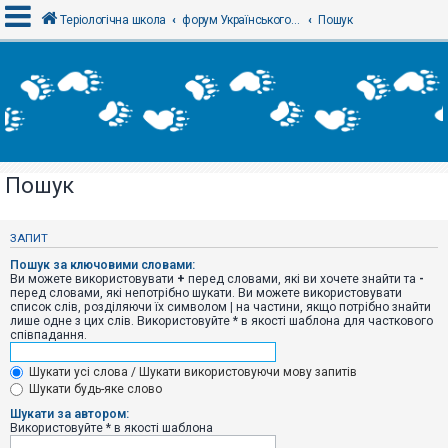
Теріологічна школа
форум Українського теріологічного товариства
Пошук
В
х
і
д
Пошук
Р
е
є
ЗАПИТ
с
т
Пошук за ключовими словами:
р
Ви можете використовувати
+
перед словами, які ви хочете знайти та
-
а
перед словами, які непотрібно шукати. Ви можете використовувати
ц
список слів, розділяючи їх символом
|
на частини, якщо потрібно знайти
і
лише одне з цих слів. Використовуйте * в якості шаблона для часткового
я
співпадання.
Шукати усі слова / Шукати використовуючи мову запитів
Т
Шукати будь-яке слово
е
м
Шукати за автором:
и
Використовуйте * в якості шаблона
б