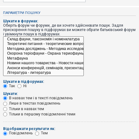
е
з
в
ПАРАМЕТРИ ПОШУКУ
і
д
Шукати в форумах:
п
Оберіть форум чи форуми, де ви хочете здійснювати пошук. Задля
о
прискорення пошуку в підфорумах ви можете обрати батьківський форум
в
і увімкнути пошук в підфорумах.
і
д
е
й
А
к
т
и
Шукати в підфорумах:
в
Так
Ні
н
і
Шукати:
т
В назвах тем і в тексті повідомлень
е
Лише в текстах повідомлень
м
и
Тільки в назвах тем
Тільки в першому повідомленні теми
П
Відображати результати як:
о
Повідомлень
Тем
ш
у