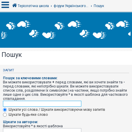
Теріологічна школа
форум Українського теріологічного товариства
Пошук
В
х
і
д
Пошук
Р
е
є
ЗАПИТ
с
т
Пошук за ключовими словами:
р
Ви можете використовувати
+
перед словами, які ви хочете знайти та
-
а
перед словами, які непотрібно шукати. Ви можете використовувати
ц
список слів, розділяючи їх символом
|
на частини, якщо потрібно знайти
і
лише одне з цих слів. Використовуйте * в якості шаблона для часткового
я
співпадання.
Шукати усі слова / Шукати використовуючи мову запитів
Т
Шукати будь-яке слово
е
м
Шукати за автором:
и
Використовуйте * в якості шаблона
б