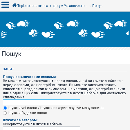
Теріологічна школа
форум Українського теріологічного товариства
Пошук
В
х
і
д
Пошук
Р
е
є
ЗАПИТ
с
т
Пошук за ключовими словами:
р
Ви можете використовувати
+
перед словами, які ви хочете знайти та
-
а
перед словами, які непотрібно шукати. Ви можете використовувати
ц
список слів, розділяючи їх символом
|
на частини, якщо потрібно знайти
і
лише одне з цих слів. Використовуйте * в якості шаблона для часткового
я
співпадання.
Шукати усі слова / Шукати використовуючи мову запитів
Т
Шукати будь-яке слово
е
м
Шукати за автором:
и
Використовуйте * в якості шаблона
б