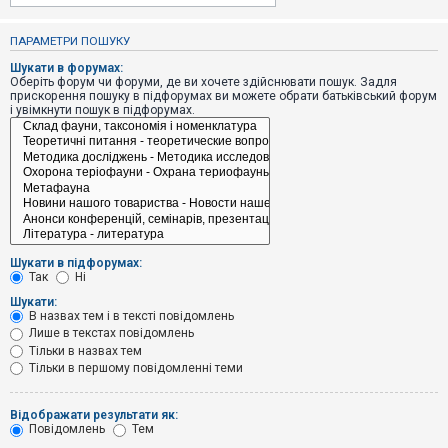
е
з
в
ПАРАМЕТРИ ПОШУКУ
і
д
Шукати в форумах:
п
Оберіть форум чи форуми, де ви хочете здійснювати пошук. Задля
о
прискорення пошуку в підфорумах ви можете обрати батьківський форум
в
і увімкнути пошук в підфорумах.
і
д
е
й
А
к
т
и
Шукати в підфорумах:
в
Так
Ні
н
і
Шукати:
т
В назвах тем і в тексті повідомлень
е
Лише в текстах повідомлень
м
и
Тільки в назвах тем
Тільки в першому повідомленні теми
П
Відображати результати як:
о
Повідомлень
Тем
ш
у