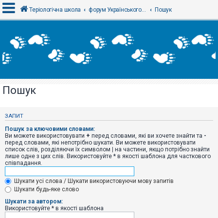
Теріологічна школа
форум Українського теріологічного товариства
Пошук
В
х
і
д
Пошук
Р
е
є
ЗАПИТ
с
т
Пошук за ключовими словами:
р
Ви можете використовувати
+
перед словами, які ви хочете знайти та
-
а
перед словами, які непотрібно шукати. Ви можете використовувати
ц
список слів, розділяючи їх символом
|
на частини, якщо потрібно знайти
і
лише одне з цих слів. Використовуйте * в якості шаблона для часткового
я
співпадання.
Шукати усі слова / Шукати використовуючи мову запитів
Т
Шукати будь-яке слово
е
м
Шукати за автором:
и
Використовуйте * в якості шаблона
б