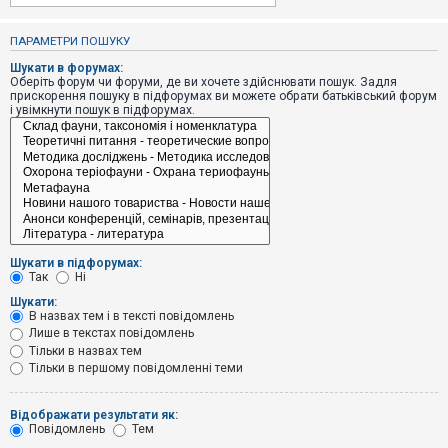
е
з
в
ПАРАМЕТРИ ПОШУКУ
і
д
Шукати в форумах:
п
Оберіть форум чи форуми, де ви хочете здійснювати пошук. Задля
о
прискорення пошуку в підфорумах ви можете обрати батьківський форум
в
і увімкнути пошук в підфорумах.
і
д
е
й
А
к
т
и
Шукати в підфорумах:
в
Так
Ні
н
і
Шукати:
т
В назвах тем і в тексті повідомлень
е
Лише в текстах повідомлень
м
и
Тільки в назвах тем
Тільки в першому повідомленні теми
П
Відображати результати як:
о
Повідомлень
Тем
ш
у