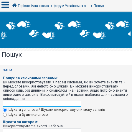
Теріологічна школа
форум Українського теріологічного товариства
Пошук
В
х
і
д
Пошук
Р
е
є
ЗАПИТ
с
т
Пошук за ключовими словами:
р
Ви можете використовувати
+
перед словами, які ви хочете знайти та
-
а
перед словами, які непотрібно шукати. Ви можете використовувати
ц
список слів, розділяючи їх символом
|
на частини, якщо потрібно знайти
і
лише одне з цих слів. Використовуйте * в якості шаблона для часткового
я
співпадання.
Шукати усі слова / Шукати використовуючи мову запитів
Т
Шукати будь-яке слово
е
м
Шукати за автором:
и
Використовуйте * в якості шаблона
б