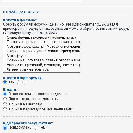
е
з
в
ПАРАМЕТРИ ПОШУКУ
і
д
Шукати в форумах:
п
Оберіть форум чи форуми, де ви хочете здійснювати пошук. Задля
о
прискорення пошуку в підфорумах ви можете обрати батьківський форум
в
і увімкнути пошук в підфорумах.
і
д
е
й
А
к
т
и
Шукати в підфорумах:
в
Так
Ні
н
і
Шукати:
т
В назвах тем і в тексті повідомлень
е
Лише в текстах повідомлень
м
и
Тільки в назвах тем
Тільки в першому повідомленні теми
П
Відображати результати як:
о
Повідомлень
Тем
ш
у