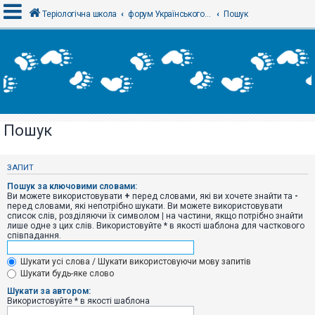
Теріологічна школа
форум Українського теріологічного товариства
Пошук
В
х
і
д
Пошук
Р
е
є
ЗАПИТ
с
т
Пошук за ключовими словами:
р
Ви можете використовувати
+
перед словами, які ви хочете знайти та
-
а
перед словами, які непотрібно шукати. Ви можете використовувати
ц
список слів, розділяючи їх символом
|
на частини, якщо потрібно знайти
і
лише одне з цих слів. Використовуйте * в якості шаблона для часткового
я
співпадання.
Шукати усі слова / Шукати використовуючи мову запитів
Т
Шукати будь-яке слово
е
м
Шукати за автором:
и
Використовуйте * в якості шаблона
б