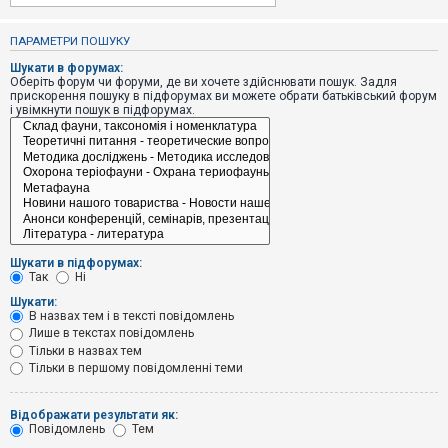
е
з
в
ПАРАМЕТРИ ПОШУКУ
і
д
Шукати в форумах:
п
Оберіть форум чи форуми, де ви хочете здійснювати пошук. Задля
о
прискорення пошуку в підфорумах ви можете обрати батьківський форум
в
і увімкнути пошук в підфорумах.
і
д
е
й
А
к
т
и
Шукати в підфорумах:
в
Так
Ні
н
і
Шукати:
т
В назвах тем і в тексті повідомлень
е
Лише в текстах повідомлень
м
и
Тільки в назвах тем
Тільки в першому повідомленні теми
П
Відображати результати як:
о
Повідомлень
Тем
ш
у