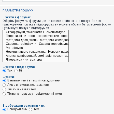
е
з
в
ПАРАМЕТРИ ПОШУКУ
і
д
Шукати в форумах:
п
Оберіть форум чи форуми, де ви хочете здійснювати пошук. Задля
о
прискорення пошуку в підфорумах ви можете обрати батьківський форум
в
і увімкнути пошук в підфорумах.
і
д
е
й
А
к
т
и
Шукати в підфорумах:
в
Так
Ні
н
і
Шукати:
т
В назвах тем і в тексті повідомлень
е
Лише в текстах повідомлень
м
и
Тільки в назвах тем
Тільки в першому повідомленні теми
П
Відображати результати як:
о
Повідомлень
Тем
ш
у