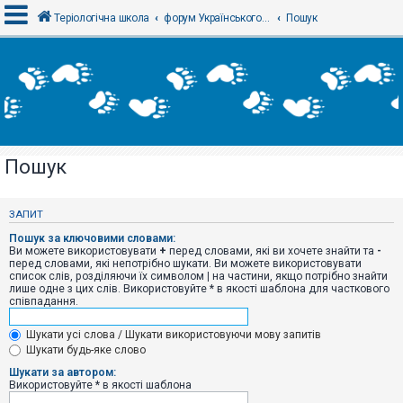
Теріологічна школа
форум Українського теріологічного товариства
Пошук
В
х
і
д
Пошук
Р
е
є
ЗАПИТ
с
т
Пошук за ключовими словами:
р
Ви можете використовувати
+
перед словами, які ви хочете знайти та
-
а
перед словами, які непотрібно шукати. Ви можете використовувати
ц
список слів, розділяючи їх символом
|
на частини, якщо потрібно знайти
і
лише одне з цих слів. Використовуйте * в якості шаблона для часткового
я
співпадання.
Шукати усі слова / Шукати використовуючи мову запитів
Т
Шукати будь-яке слово
е
м
Шукати за автором:
и
Використовуйте * в якості шаблона
б