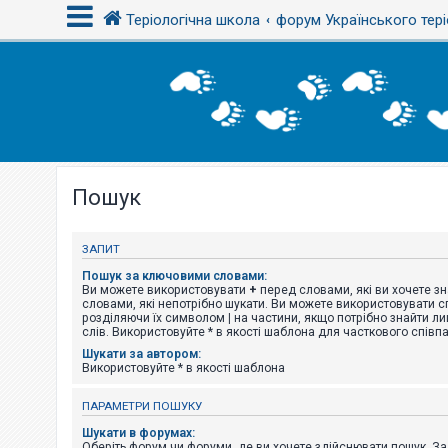
Теріологічна школа
форум Українського тері
В
х
і
д
Пошук
Р
е
є
с
ЗАПИТ
т
р
Пошук за ключовими словами:
а
Ви можете використовувати
+
перед словами, які ви хочете зн
ц
словами, які непотрібно шукати. Ви можете використовувати сп
і
розділяючи їх символом
|
на частини, якщо потрібно знайти ли
я
слів. Використовуйте * в якості шаблона для часткового співп
Шукати за автором:
Використовуйте * в якості шаблона
Т
е
ПАРАМЕТРИ ПОШУКУ
м
и
Шукати в форумах:
б
Оберіть форум чи форуми, де ви хочете здійснювати пошук. З