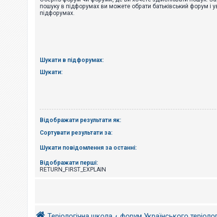
е
пошуку в підфорумах ви можете обрати батьківський форум і у
з
підфорумах.
в
і
д
п
о
в
і
Шукати в підфорумах:
д
е
Шукати:
й
А
к
т
Відображати результати як:
и
в
Сортувати результати за:
н
і
Шукати повідомлення за останні:
т
е
м
Відображати перші:
и
RETURN_FIRST_EXPLAIN
П
о
ш
Теріологічна школа
форум Українського теріоло
у