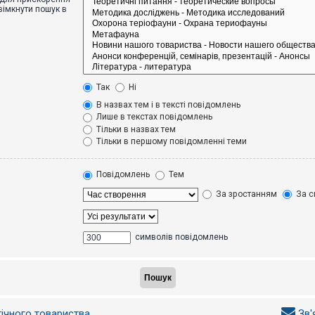
вімкнути пошук в
Так
Ні
В назвах тем і в тексті повідомлень
Лише в текстах повідомлень
Тільки в назвах тем
Тільки в першому повідомленні теми
Повідомлень
Тем
За зростанням
За с
символів повідомлень
гічного товариства
Зв'