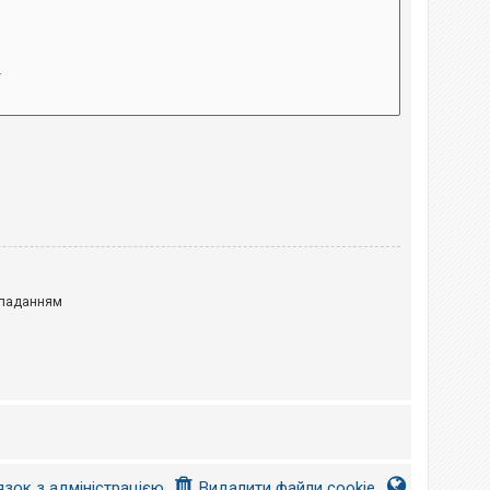
паданням
язок з адміністрацією
Видалити файли cookie