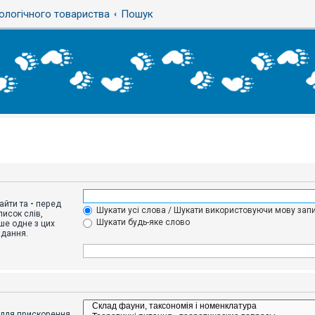
ологічного товариства
Пошук
айти та
-
перед
Шукати усі слова / Шукати використовуючи мову запи
исок слів,
Шукати будь-яке слово
ше одне з цих
адання.
адля прискорення